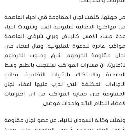
الطرقات والمدرعات.
من جهتها، كثفت لجان المقاومة في احياء العاصمة
من مواكبها الدعائية لمليونية الغد، وشهدت احياء
عدة مساء الامس كالرياض وبري شرقي العاصمة
مواكب هادرة للدعوة للمليونية.
وقال اعضاء في
لجان مقاومة الخرطوم شرق وجنوب الخرطوم
لـ(عاين)، ان مسارات المواكب ستتجنب بالطبع وسط
العاصمة والاحتكاك بالقوات النظامية، بجانب
الاجراءات المكثفة التي تدرب عليها اعضاء لجان
المقاومة في حماية المواكب من اي اختراقات
لاعضاء النظام البائد واحداث فوضى.
ونقلت وكالة السودان للانباء، عن عضو لجان مقاومة
شارع١ الحاج يوسف شرقي العاصمة، علي حسن