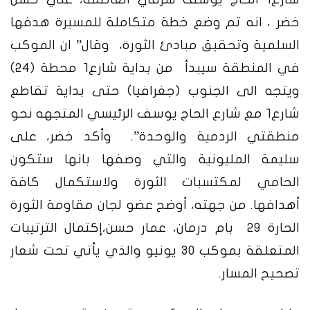
خضر ، انه تم وضع خطة متكاملة للمسيرة هدفها
السلمية وتحقيق مبادئ الثورة، وقال” ان الموكب
في المنطقة سيبدأ من بداية شارع١ محطة (٢٤)
ويتجه الى الجنوب (جغرافيا) حتى بداية تقاطع
شارع١ مع شارع الحاج يوسف الرئيسي المتجهه نحو
منطقتي الردمية والوحدة”.
وأكد خضر، على
سليمة المليونية والتي وصفها بانها ستكون
الحامي لمكتسبات الثورة ولاستكمال كافة
أهدافها.
من جهته، أوضح عضو لجان مقاومة الثورة
الحارة ٢٩ بام درمان، عمار حسن،إكتمال الترتيبات
المتعلقة بموكب ٣٠ يونيو والذي يأتي تحت شعار
تصحيح المسار.