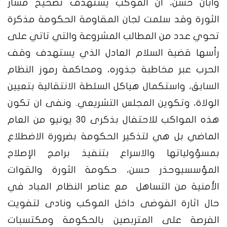
وابان حسن، ان الموكب يستهدف تصحيح مسار
الثورة وقد سلمت لجان المقاومة الحكومة مذكرة
تحوي عدد من المطالب المشروعة والتي تاتي على
رأسها قضية السلام العادل الذي يستهدف وقف
الحرب عبر مخاطبة جذوره، ومحاكمة رموز النظام
السابق، واستكمال هياكل السلطة الانتقالية بتعيين
الولاة، وتكوين المجلس التشريعي.
ونفى ان تكون
هذه المواكب للاحتفال بذكرى ٣٠ يونيو من العام
الماضي بل هي لتذكير الحكومة بضرورة الاضطلاع
بمسؤولياتها والاسراع بتنفيذ برامج الإصلاح
المؤسسي
وحذر حسن، حكومة الثورة والقوات
الأمنية من التساهل مع عناصر النظام المباد في
حال اثارة الفوضى داخل الموكب ونادى لتفويت
الفرصة على المتربصين بالحكومة ومكتسبات