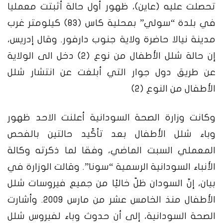
تحصلت عليه (عاين)، ظهور أول حالة أثبتت معمليا
في بلدة “سولي” بمحلية كاس (83) كيلومتر غرب
مدينة نيالا حاضرة ولاية جنوب دارفور. وقال إدريس،
إن حالة شلل الأطفال من نوع (2) دخل الى الولاية
عن طريق دول جوار التي أبلغت عن انتشار شلل
الأطفال من النوع (2)
وكانت وزارة الصحة السودانية أعلنت الاحد ظهور
وباء شلل الأطفال بعد تأكّيد حالتين بالفحص
المعملي السبت الماضي، وفقا لما ذكرته وكالة
الأنباء السودانية الرسمية “سونا”.
وقالت الوزارة في
بيان، إنّ السودان ظلّ خاليًا من جميع فيروسات شلل
الأطفال منذ الخامس عشر من مارس 2009. وأشارت
الصحة السودانية، إلى أن حدوث وباء لفيروس شلل