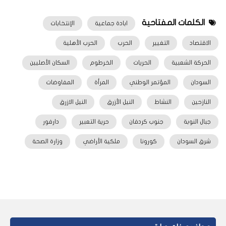
الكلمات المفتاحية
ابادة جماعية
الإنتخابات
الاقتصاد
التغيير
الحرب
الحرب الأهلية
الحركة الشعبية
الحريات
الخرطوم
السكان الأصليين
السودان
المؤتمر الوطني
المرأة
المفاوضات
النازحين
النشاط
النيل الأزرق
النيل الازرق
جبال النوبة
جنوب كردفان
حرية التعبير
دارفور
شرق السودان
كورونا
ملكية الأراضي
وزارة الصحة