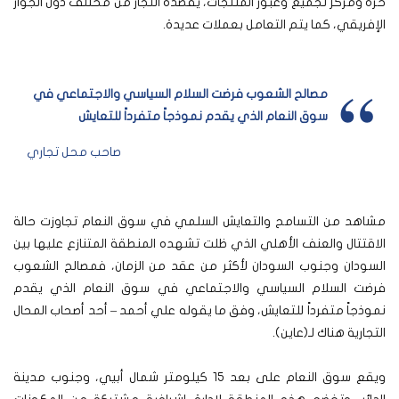
حرة ومركز تجميع وعبور المنتجات، يقصده التجار من مختلف دول الجوار
الإفريقي، كما يتم التعامل بعملات عديدة.
مصالح الشعوب فرضت السلام السياسي والاجتماعي في
سوق النعام الذي يقدم نموذجاً متفرداً للتعايش
صاحب محل تجاري
مشاهد من التسامح والتعايش السلمي في سوق النعام تجاوزت حالة
الاقتتال والعنف الأهلي الذي ظلت تشهده المنطقة المتنازع عليها بين
السودان وجنوب السودان لأكثر من عقد من الزمان، فمصالح الشعوب
فرضت السلام السياسي والاجتماعي في سوق النعام الذي يقدم
نموذجاً متفرداً للتعايش، وفق ما يقوله علي أحمد – أحد أصحاب المحال
التجارية هناك لـ(عاين).
ويقع سوق النعام على بعد 15 كيلومتر شمال أبيي، وجنوب مدينة