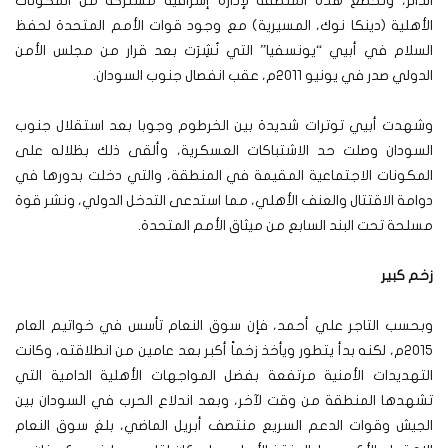
الدائر، وتخضع هذه المنطقة لإدارة إشرافية مشتركة من المكونات
الأهلية (دينكا نوك، المسيرية) مع وجود قوات الأمم المتحدة لحفظ
السلام في أبيي “يونسفيا” التي نُشِرَت بعد قرار من مجلس الأمن
الدولي صدر في يونيو 2011م، عقب انفصال جنوب السودان.
وشهدت أبيي توترات شديدة بين الخرطوم وجوبا بعد استقلال جنوب
السودان وصلت حد الاشتباكات العسكرية، وألقى ذلك بظلاله على
المكونات الاجتماعية المقيمة في المنطقة، والتي دخلت بدورها في
دوامة الاقتتال والعنف الأهلي، مما استدعى التدخل الدولي، ونشر قوة
مسلحة تحت البند السابع من ميثاق الأمم المتحدة.
زخم كبير
وبحسب التاجر علي أحمد، فإن سوق النعام تأسس في خواتيم العام
2015م، لكنه بدأ يتطور ويأخذ زخماً أكبر بعد عامين من انطلاقته، وكانت
التهديدات الأمنية مرتفعة بفضل المواجهات الأهلية الدامية التي
تشهدها المنطقة من وقت لآخر، وبعد اندلاع الحرب في السودان بين
الجيش وقوات الدعم السريع منتصف أبريل الماضي، بلغ سوق النعام