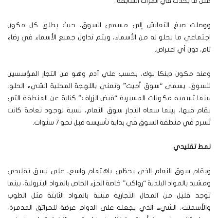
مثل ما يحدث في المرات السابقة.
ووصلت صيغ التعايش إلى مسمى السوق، حيث يطلق كل مكون
اجتماعي ما يحلو له من الأسماء، ويتم تداول جميع الأسماء في رضاء
تام، دون أي اعتراض.
وعند مكون دينكا نوك، بحسب علي آدم وهو من التجار المؤسسين
للسوق، يسمى “سوق أميت” وتعني باللهجة المحلية الشيء الحلو،
بينما تسميه مكونات المسيرية “فيض الزراف” كناية عن المنطقة التي
يقام فيها، بينما سماه التجار سوق النعام، نسبة لوجود نعامة كانت
تسرح في منطقة السوق في بداية تأسيسه قبل نحو 7 سنوات.
نمط تقليدي
ويقام سوق النعام الذي يحظى باهتمام واسع، على نسق تقليدي
ومشيد بالمواد البلدية “رواكب” خاصة الجزء الخاص بالمواد البترولية، بينما
توجد قليل من المحال التجارية مبنية بالمواد الثابتة مثل الطوب
والأسمنت، الشيء الذي يجعله على الدوام عرضة للحرائق المدمرة،