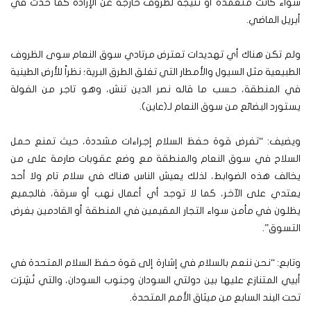
سواء كانت متعمدة أو نتيجة لظروف خارجة عن الإرادة كما حدث في
أبريل الماضي.
ولم تكن هناك أي تهديدات تعترض مرتادي سوق النعام سوى الظروف
الطبيعية مثل السيول والأمطار التي تغلق الطرق البرية؛ نظراً للأرض الطينية
في المنطقة، حسب ما قاله نصر الدين تنش، وهو تاجر من الفولة
يستورد البضائع من سوق النعام لـ(عاين).
ويضيف: “تفرض قوة حفظ السلام إجراءات مشددة، حيث تمنع حمل
السلاح في سوق النعام والمنطقة مع وضع عقوبات صارمة على من
يخالف هذه الضوابط، لذلك يعيش الناس هناك في سلام تام ولا أحد
يعتدي على الآخر، كما لا توجد أي أعمال نهب أو سرقة، فالجميع
يظلون في مأمن سواء التجار المقيمين في المنطقة أو القادمين بغرض
التسوق”.
وتابع: “نحن ننعم بالسلام في إشارة إلى قوة حفظ السلام المتحدة في
أبيي المتنازع عليها بين دولتي السودان وجنوب السودان، والتي نُشِرَت
تحت البند السابع من ميثاق الأمم المتحدة.