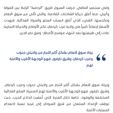
وفي سبتمبر الماضي، جرفت السيول طريق “الردمية” الرابط بين الفولة
وأبيي، مما أعاق حركة الشاحنات القادمة، والتي تأتي من سوق النعام
وتكدسها، الشيء الذي أعاق انسياب السلع والمواد الغذائية، شهدت
الأسعار ارتفاعاً كبيراً في ولاية غرب كردفان، لكن الأوضاع والحركة التجارية
عادت إلى طبيعتها بعد انتهاء موسم الأمطار- وفق نصر الدين.
يرتاد سوق النعام بشكل أكبر التجار من ولايتي جنوب
وغرب كردفان، وشرق دارفور، فهو الوجهة الأقرب والآمنة
لهم
ويرتاد سوق النعام بشكل أكبر التجار من ولايتي جنوب وغرب كردفان،
وشرق دارفور، فهو الوجهة الأقرب والآمنة لهم لاستيراد السلع الغذائية
المختلفة والوقود، خاصة خلال الفترة التي أعقبت اندلاع الحرب، حيث
توقف الإمداد السلعي من شرق السودان إلى غربه نسبة لانعدام
المسارات الآمنة.