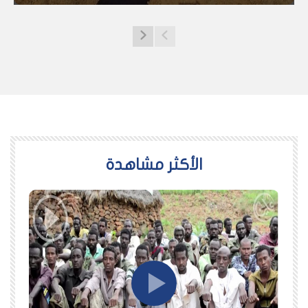
اﻷكثر مشاهدة