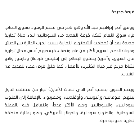
فرصة جديدة
ووفق آدم إبراهيم عبد الله وهو تاجر في قسم الوقود بسوق النعام،
فإن سوق النعام شكل فرصة للعديد من السودانيين لبدء حياة تجارية
جديدة بعد أن تحطمت أنشطتهم التجارية بسبب الحرب الدائرة بين الجيش
وقوات الدعم السريع لأكثر من عام ونصف، فبعضهم أسس محال تجارية
في السوق، وآخرين ينقلون البضائع إلى إقليمي كردفان ودارفور وهو
نشاط مربح غير حياة الكثيرين للأفضل، كما خلق فرص عمل للعديد من
الشباب.
ويضم السوق بحسب آدم الذي تحدث لـ(عاين) تجار من مختلف الدول
بينهم، صوماليين وإثيوبيين، وأوغنديين، ومصريون، بالإضافة إلى الجنوب
سودانيين، والسودانيين وهم الأكثر عدداً، ويُتَعَامَل فيه بالعملة
السودانية، والجنوب سودانية، والدولار الأمريكي، وهو بمثابة منطقة
تجارية حدودية حرة.