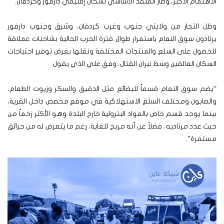
الاهتمام الأكبر، وصار المنقذ الأساسي لسكان إقليمي دارفور وكردفان.
وظل التجار من ولايتي جنوب وغرب كردفان، وشرق وجنوب دارفور
يرتادون سوق النعام باستمرار طوال فترة الحرب الحالية بشاحنات عملاقة
للحصول على السلع والمنتجات المختلفة ونقلها بغرض توفير احتياجات
السكان العالقين وسط نيران القتال، وفق علي الذي يقول:
“يضم سوق النعام قسماً للبضائع مثل الدقيق والسكر وزيوت الطعام،
والصابون ومختلف السلع الاستهلاكية في موقع مخصص داخل القرية،
بينما يوجد قسم خاص بالمواد البترولية خارج البلدة وهو الأكثر زخماً من
حيث عدد مرتاديه، فضلاً عن أنه مربح للغاية، رغم ما يتعرض له من حرائق
مستمرة”.