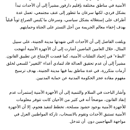
الأمنية في مناطق مختلفة بإقليم دارفور.مشيراً إلى أن الأحداث تبدأ
بشكل فردي، لكنها سرعان ما تتطور إلى عنف مجتمعي، تعمل عدة
أطراف على إستغلاله بشكل سياسي، وسرعان ما يُلبس الصراع ثوباً قبلياً
بهدف إخفاء معالم الجريمة من أجل التستر على الجناة وحمايتهم.
ويلفت الفاضل إلى أن الأحداث التي شهدتها مدينة الجنينة، على سبيل
المثال، خلال العامين الماضين أشارت إلى أن الأجهزة الأمنية أنتهجت
“البطء” في إخماد التفلتات الأمنية، كما قصدت الإمتناع عن تطبيق القانون.
مشيراً إلى أن عدم تحقيق العدالة قاد لتمادي أعداء “التغيير” للسعي لخلق
أزمات متكررة، في عدة مناطق بما فيها مدينة الجنينة، بهدف ترسيخ
مفهوم مفاده عجز الحكومة المدنية عن حماية المدنيين.
وأشار الباحث في السلام والتنمية إلى أن الأجهزة الأمنية إستمرأت عدم
إنفاذ القانون، موضحاً أنه في كثير من الأحيان كانت تتوفر معلومات
للأجهزة الأمنية بوجود حشود مسلحة، تخطط لتنفيذ هجوم، إلا أن الأجهزة
الأمنية تستبق الأحداث وتقوم بالانسحاب، تاركة المواطنين العزل في
مواجهة المهاجمين دون أن تتدخل.