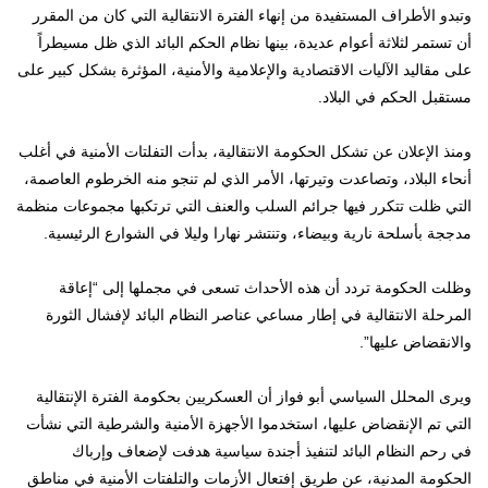
وتبدو الأطراف المستفيدة من إنهاء الفترة الانتقالية التي كان من المقرر
أن تستمر لثلاثة أعوام عديدة، بينها نظام الحكم البائد الذي ظل مسيطراً
على مقاليد الآليات الاقتصادية والإعلامية والأمنية، المؤثرة بشكل كبير على
مستقبل الحكم في البلاد.
ومنذ الإعلان عن تشكل الحكومة الانتقالية، بدأت التفلتات الأمنية في أغلب
أنحاء البلاد، وتصاعدت وتيرتها، الأمر الذي لم تنجو منه الخرطوم العاصمة،
التي ظلت تتكرر فيها جرائم السلب والعنف التي ترتكبها مجموعات منظمة
مدججة بأسلحة نارية وبيضاء، وتنتشر نهارا وليلا في الشوارع الرئيسية.
وظلت الحكومة تردد أن هذه الأحداث تسعى في مجملها إلى “إعاقة
المرحلة الانتقالية في إطار مساعي عناصر النظام البائد لإفشال الثورة
والانقضاض عليها”.
ويرى المحلل السياسي أبو فواز أن العسكريين بحكومة الفترة الإنتقالية
التي تم الإنقضاض عليها، استخدموا الأجهزة الأمنية والشرطية التي نشأت
في رحم النظام البائد لتنفيذ أجندة سياسية هدفت لإضعاف وإرباك
الحكومة المدنية، عن طريق إفتعال الأزمات والتلفتات الأمنية في مناطق