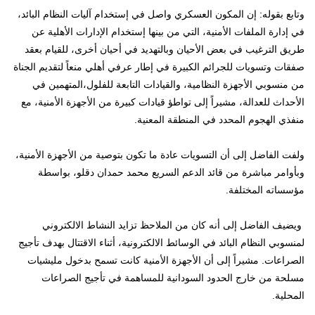
وتابع بقوله: إن المكون العسكري واصل في إستخدام آليات النظام البائد،
في إدارة الملفات الأمنية، التي من بينها إستخدام الإدارات الأهلية عن
طريق الترغيب في بعض الأحيان وبالتهديد في أحيان أخرى، للقيام بعقد
صفقات وتسويات للجرائم الكبيرة في إطار عرفي أهلي منعاً لتقديم الجناة
من منسوبي الأجهزة النظامية، والقيادات التابعة للفلول،المتهمين في
الأحداث للعدالة، مشيراً إلى تواطؤ قيادات كبيرة من الأجهزة الأمنية، مع
منفذي الهجوم المحدد في المنطقة المعنية.
ولفت الفاضل إلى أن التسويات عادة ما تكون بتوصية من الأجهزة الأمنية،
وبأوامر مباشرة من قائد الدعم السريع محمد حمدان دقلو، بواسطة
مؤسساته المختلفة.
ويضيف الفاضل إلى أنه كان من الملاحظ تزايد النشاط الالكتروني
لمنسوبي النظام البائد في الوسائط الالكترونية، أثناء الاقتتال بهدف تأجيج
الصراعات. مشيراً إلى أن الأجهزة الأمنية كانت تسمح بدخول مليشيات
مسلحة من خارج الحدود السودانية للمساهمة في تأجيج الصراعات
المحلية.