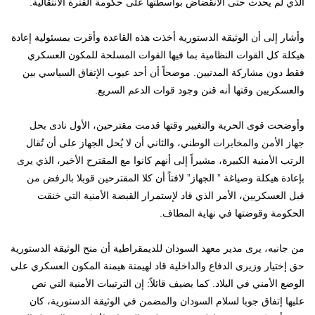
الذي لم يحدث حتى الانقضاض بواسطتها على حكومة الفترة الانتقالية.
وأشار إلى أن الوثيقة الدستورية أخذت هذه القاعدة وأقرت بمسئولية إعادة
هيكلة كل القوات النظامية بما فيها القوات المسلحة للمكون العسكري
فقط دون مشاركة المدنيين. موضحاً أن أحد عيوب الإتفاق السياسي بين
والعسكريين وقتها أنه قنن وجود قوات الدعم السريع.
وأوضحت قوى الحرية والتغيير وقتها قدمت مقترحين، الأول نادى بحل
جهاز الأمن والمخابرات الوطني، والثاني أن لا يُحل الجهاز على أن تُقال
الرتب الأمنية الكبيرة، مشيراً إلى أنهم كانوا مع المقترح الأخير، الذي يرى
بإعادة هيكلة وصياغة ” الجهاز” لافتاً أن كلا المقترحين قوبلا بالرفض من
قبل العسكريين، الأمر الذي قاد لإستمرار القبضة الأمنية التي خنقت
الحكومة وقوضتها في نهاية المطاف.
من جانبه، يرى مدير معهد السودان للديمقراطية أن منح الوثيقة الدستورية
حق إختيار وزيرى الدفاع والداخلية قاد لهيمنة هيمنة المكون العسكري على
الوضع الأمني في البلاد. كما يضيف قائلاً: إن الترتيبات الأمنية التي نص
عليها إتفاق جوبا لسلام السودان والمضمن في الوثيقة الدستورية، كان