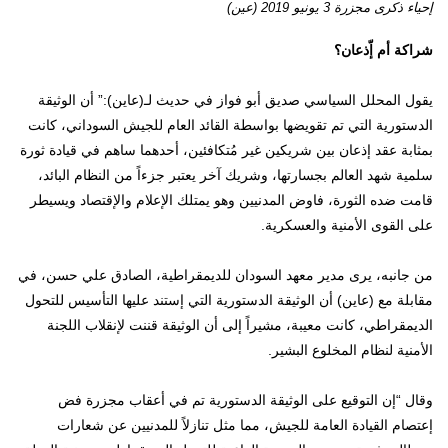
إحياء ذكرى مجزرة 3 يونيو 2019 (عين)
شراكة أم إّذعان؟
يقول المحلل السياسي صديق أبو فواز في حديث لـ(عاين):” أن الوثيقة
الدستورية التي تم تقويضها بواسطة القائد العام للجيش السوداني، كانت
بمثابة عقد إذعان بين شريكين غير مُتكافئين، أحدهما ساهم في قيادة ثورة
سلمية شهد العالم بجسارتها، وشريك آخر يعتبر جزءاً من النظام البائد،
قامت ضده الثورة، فاوض المدنيين وهو يمتلك الإعلام والإقتصاد ويسيطر
على القوى الأمنية والعسكرية.
من جانبه، يرى مدير معهد السودان للديمقراطية، الصادق علي حسن، في
مقابلة مع (عاين) أن الوثيقة الدستورية التي إستند عليها التأسيس للتحول
الديمقراطي، كانت معيبة، مشيراً إلى أن الوثيقة قننت لإنقلاب اللجنة
الأمنية لنظام المخلوع البشير.
وقال “إن التوقيع على الوثيقة الدستورية تم في أعقاب مجزرة فض
إعتصام القيادة العامة للجيش، مما مثل تنازلاً للمدنيين عن شعارات