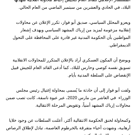
البلاد، في الحادي والعشرين من سبتمبر الماضي من العام الحالي.
ويعزو المحلل السياسي، صديق أبو فواز، تكرر الإعلان عن محاولات
إنقلابية مزعومة لمزيد من إرباك المشهد السياسي وبهدف إشعار
المواطنين بأن الحكومة المدنية غير قادرة على المحافظة على التحول
الديمقراطي.
ويوضح أن المكون العسكري أراد بالإعلان المتكرر للمحاولات الانقلابية
تسويق نفسه كوصي وحارس للبلاد، كما أدعى القائد العام للجيش قبيل
الإنقضاض على السلطة المدنية بأيام.
ولفت أبو فواز إلى أن حادثة ما يُسمى بمحاولة إغتيال رئيس مجلس
الوزراء في العاشر من مارس 2020، عبر عبوة ناسفة، كانت تصب ضمن
محاولات إرباك المشهد أمنياً، وتقويض المرحلة الانتقالية.
وكمحاولة لخنق الحكومة الانتقالية أكثر، أعلنت السلطات عن وجود خلايا
أرهابية، وشهدت أحياء متفرقة بالخرطوم العاصمة، تبادل لإطلاق الرصاص