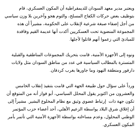
ويعتبر مدير معهد السودان للديمقراطية أن المكون العسكري، قام
بتوظيف بعض حركات الكفاح المسلح، والتوم هجو وآخرين بلا وزن سياسي
من أجل إضفاء صبغة شرعية لإنقلاب على الحكومة، مشيراً أن هذه
المجموعة المنضوية تحت العسكريين أكدت أنها عديمة القيم وفاقدة
للمبادئ التي زعموا أنهم قاتلوا لأجلها.
ونوه إلى الأجهزة الأمنية، قامت بتحريك المجموعات المناطقية والقبلية
المتسترة بالمطالب السياسية في عدد من مناطق السودان مثل ولايات
دارفور ومنطقة النهود وما جاورها بغرب كردفان.
ورداً على سؤال حول طبيعة الجهة التي قامت بتنفيذ إنقلاب الخامس
والعشرون من اكتوبر يقول المحلل السياسي، أبو فواز أنه من المتوقع أن
تكون جهة ذات إرتباط عضوي وثيق مع نظام المخلوع البشير. مشيراً إلى
أن إغلاق شرق البلاد يواسطة الزعيم الأهلي، أحد أعضاء حزب المؤتمر
الوطني المحلول، وعدم مساءلته بواسطة الأجهزة الأمنية التي تأتمر بأمر
المكون العسكري.