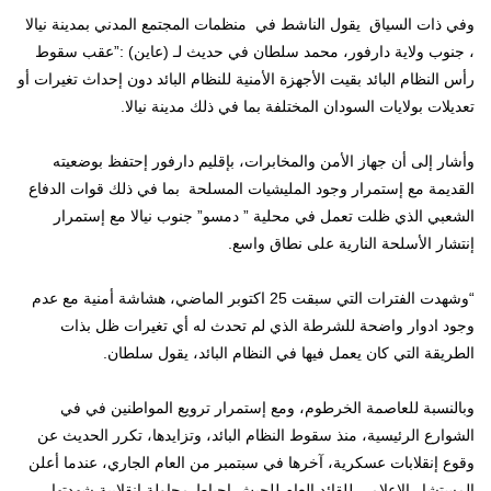
وفي ذات السياق يقول الناشط في منظمات المجتمع المدني بمدينة نيالا
، جنوب ولاية دارفور، محمد سلطان في حديث لـ (عاين) :”عقب سقوط
رأس النظام البائد بقيت الأجهزة الأمنية للنظام البائد دون إحداث تغيرات أو
تعديلات بولايات السودان المختلفة بما في ذلك مدينة نيالا.
وأشار إلى أن جهاز الأمن والمخابرات، بإقليم دارفور إحتفظ بوضعيته
القديمة مع إستمرار وجود المليشيات المسلحة بما في ذلك قوات الدفاع
الشعبي الذي ظلت تعمل في محلية ” دمسو” جنوب نيالا مع إستمرار
إنتشار الأسلحة النارية على نطاق واسع.
“وشهدت الفترات التي سبقت 25 اكتوبر الماضي، هشاشة أمنية مع عدم
وجود ادوار واضحة للشرطة الذي لم تحدث له أي تغيرات ظل بذات
الطريقة التي كان يعمل فيها في النظام البائد، يقول سلطان.
وبالنسبة للعاصمة الخرطوم، ومع إستمرار ترويع المواطنين في في
الشوارع الرئيسية، منذ سقوط النظام البائد، وتزايدها، تكرر الحديث عن
وقوع إنقلابات عسكرية، آخرها في سبتمبر من العام الجاري، عندما أعلن
المستشار الإعلامي للقائد العام للجيش إحباط محاولة انقلابية شهدتها