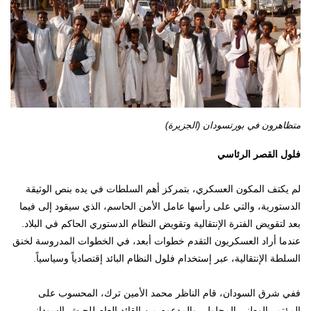
متظاهرون في بورتسودان (الجزيرة)
فلول القصر الرئاسي
لم يكتف المكون العسكري، بتمركز أهم السلطات في يده بنص الوثيقة
الدستورية، والتي على رأسها عامل الأمن الحاسم، الذي سيقود إلى فيما
بعد لتقويض الفترة الإنتقالية وتقويض النظام الدستوري الحاكم في البلاد.
عندما أراد العسكريون التقدم خطوات أبعد، في الخطوات المدروسة لخنق
السلطة الإنتقالية، عبر إستخدام فلول النظام البائد إقتصادياً وسياسياً.
ففي شرق السودان، قام الناظر محمد الأمين ترك، المحسوب على
المؤتمر الوطني المحلول، والمدعوم من القائد العام للجيش السوداني،