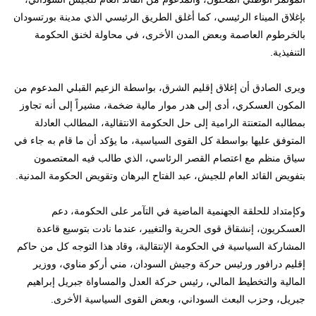
بإغلاق الميناء الرئيسي، كما أغلق الطريق الرئيسي الذي مدينة بورتسودان
بالخرطوم العاصمة وبعض المدن الأخرى، في محاولة لخنق الحكومة
التنفيذية.
ويرى الصادق أن إغلاق إقليم الشرق، بواسطة الزعيم القبلي المدعوم من
المكون العسكري، أدى إلى هدر موار مالية ضخمة، مشيراً إلى أنه تجاوز
بمطالبه المتعنتة الرامية إلى حل الحكومة الانتقالية، المطالب العادلة
المتوفق عليها بواسطة كل القوى السياسية، ما يؤكد أن ما قام به جاء في
سياق منظم مع اعتصام القصر الرئاسي، الذي طالب فيه المعتصمون
بتفويض القائد العام للجيش، عبد الفتاح البرهان وتقويض الحكومة المدنية.
وكإمتداد للحلقة الجهنمية الماضية في التآمر على الحكومة، دعم
العسكريون، إنشقاق قوى الحرية والتغيير، عندما نادت بتوسيع قاعدة
المشاركة السياسية في الحكومة الإنتقالية، وقاد هذا التوجه كل من حاكم
إقليم درافور ورئيس حركة وجيش السودان، مني أركو مناوي، ووزير
المالية والتخطيط المالي، رئيس حركة العدل والمساواة جبريل إبراهيم
جبريل، وحزب البعث السوداني، وبعض القوى السياسية الأخرى.