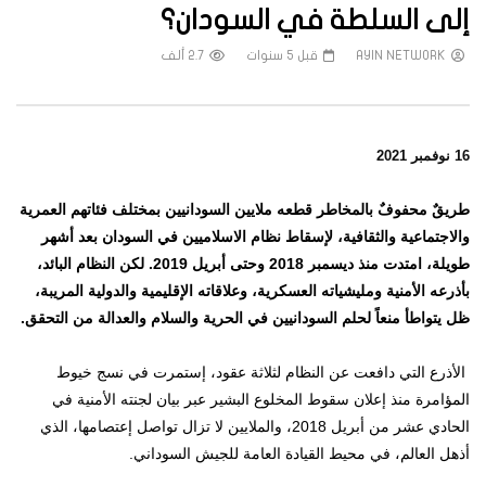
إلى السلطة في السودان؟
AYIN NETWORK
قبل 5 سنوات
2.7 ألف
16 نوفمبر 2021
طريقٌ محفوفٌ بالمخاطر قطعه ملايين السودانيين بمختلف فئاتهم العمرية
والاجتماعية والثقافية، لإسقاط نظام الاسلاميين في السودان بعد أشهر
طويلة، امتدت منذ ديسمبر 2018 وحتى أبريل 2019. لكن النظام البائد،
بأذرعه الأمنية ومليشياته العسكرية، وعلاقاته الإقليمية والدولية المريبة،
ظل يتواطأ منعاً لحلم السودانيين في الحرية والسلام والعدالة من التحقق.
الأذرع التي دافعت عن النظام لثلاثة عقود، إستمرت في نسج خيوط
المؤامرة منذ إعلان سقوط المخلوع البشير عبر بيان لجنته الأمنية في
الحادي عشر من أبريل 2018، والملايين لا تزال تواصل إعتصامها، الذي
أذهل العالم، في محيط القيادة العامة للجيش السوداني.