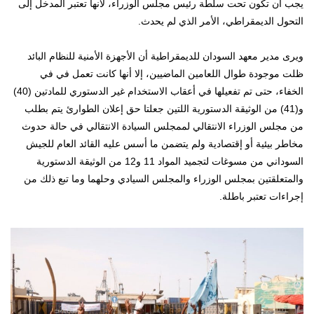
يجب أن تكون تحت سلطة رئيس مجلس الوزراء، لأنها تعتبر المدخل إلى
التحول الديمقراطي، الأمر الذي لم يحدث.
ويرى مدير معهد السودان للديمقراطية أن الأجهزة الأمنية للنظام البائد
ظلت موجودة طوال اللعامين الماضيين، إلا أنها كانت تعمل في في
الخفاء، حتى تم تفعيلها في أعقاب الاستخدام غير الدستوري للمادتين (40)
و(41) من الوثيقة الدستورية اللتين جعلتا حق إعلان الطوارئ يتم بطلب
من مجلس الوزراء الانتقالي لممجلس السيادة الانتقالي في حالة حدوث
مخاطر بيئية أو إقتصادية ولم يتضمن ما أسس عليه القائد العام للجيش
السوداني من مسوغات لتجميد المواد 11 و12 من الوثيقة الدستورية
والمتعلقتين بمجلس الوزراء والمجلس السيادي وحلهما وما تبع ذلك من
إجراءات تعتبر باطلة.