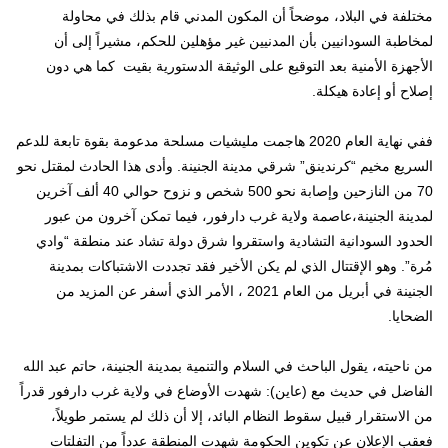
مختلفة في البلاد، موضحاً أن المكون المدني قام بذلك في محاولة
لمخاطبة السودانيين بأن المدنيين غير مؤهلين للحكم، مشيراً إلى أن
الأجهزة الأمنية بعد التوقيع على الوثيقة الدستورية بقيت كما هي دون
إصلاح أو إعادة هيكلة.
ففي نهاية العام 2020 هاجمت مليشيات مسلحة مدعومة بقوة تابعة للدعم
السريع مخيم “كرندينق” شرقي مدينة الجنينة. وأدى هذا الحادث لمقتل نحو
70 من النازحين وإصابة نحو 500 شخص و نزوح حوالي 40 ألف آخرين
لمدينة الجنينة،عاصمة ولاية غرب دارفور، فيما تمكن آخرون من عبور
الحدود السودانية التشادية واستقروا شرق دولة تشاد عند منطقة “وادي
مُرة”. وهو الإقتتال الذي لم يكن الأخير فقد تجددت الاشتباكات بمدينة
الجنينة في أبريل من العام 2021 ، الأمر الذي أسفر عن المزيد من
الضحايا.
من ناحيته، يقول الباحث في السلام والتنمية بمدينة الجنينة، حاتم عبد الله
الفاضل في حديث مع (عاين): شهدت الأوضاع في ولاية غرب دارفور قدراً
من الاستقرار قبيل سقوط النظام البائد، إلا أن ذلك لم يستمر طويلاً،
فعقب الإعلان عن تكوين الحكومة شهدت المنطقة عدداً من التفلتات