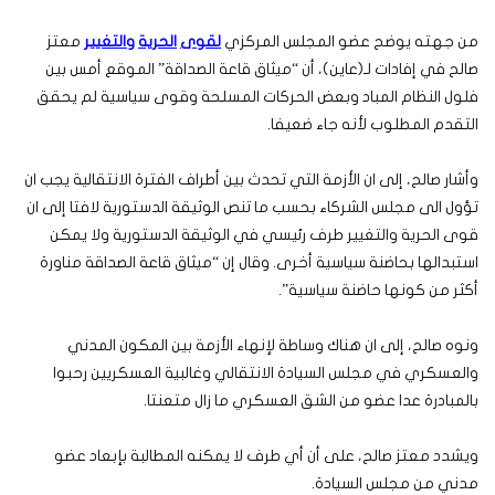
من جهته يوضح عضو المجلس المركزي
لقوى
الحرية
والتغيير
معتز
صالح في إفادات لـ(عاين)، أن “ميثاق قاعة الصداقة” الموقع أمس بين
فلول النظام المباد وبعض الحركات المسلحة وقوى سياسية لم يحقق
التقدم المطلوب لأنه جاء ضعيفا.
وأشار صالح، إلى ان الأزمة التي تحدث بين أطراف الفترة الانتقالية يجب ان
تؤول الى مجلس الشركاء بحسب ما تنص الوثيقة الدستورية لافتا إلى ان
قوى الحرية والتغيير طرف رئيسي في الوثيقة الدستورية ولا يمكن
استبدالها بحاضنة سياسية أخرى. وقال إن “ميثاق قاعة الصداقة مناورة
أكثر من كونها حاضنة سياسية”.
ونوه صالح، إلى ان هناك وساطة لإنهاء الأزمة بين المكون المدني
والعسكري في مجلس السيادة الانتقالي وغالبية العسكريين رحبوا
بالمبادرة عدا عضو من الشق العسكري ما زال متعنتا.
ويشدد معتز صالح، على أن أي طرف لا يمكنه المطالبة بإبعاد عضو
مدني من مجلس السيادة.