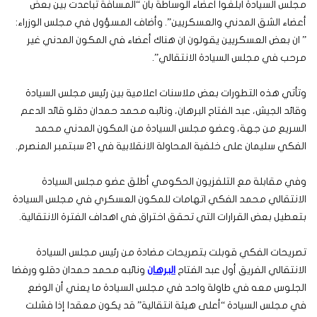
مجلس السيادة ابلغوا أعضاء الوساطة بأن “المسافة تباعدت بين بعض
أعضاء الشق المدني والعسكريين”. وأضاف المسؤول في مجلس الوزراء:
” ان بعض العسكريين يقولون ان هناك أعضاء في المكون المدني غير
مرحب في مجلس السيادة الانتقالي”.
وتأتي هذه التطورات بعض ملاسنات اعلامية بين رئيس مجلس السيادة
وقائد الجيش، عبد الفتاح البرهان، ونائبه محمد حمدان دقلو قائد الدعم
السريع من جهة، وعضو مجلس السيادة من المكون المدني محمد
الفكي سليمان على خلفية المحاولة الانقلابية في 21 سبتمبر المنصرم.
وفي مقابلة مع التلفزيون الحكومي أطلق عضو مجلس السيادة
الانتقالي محمد الفكي اتهامات للمكون العسكري في مجلس السيادة
بتعطيل بعض القرارات التي تحقق اختراق في اهداف الفترة الانتقالية.
تصريحات الفكي قوبلت بتصريحات مضادة من رئيس مجلس السيادة
الانتقالي الفريق أول عبد الفتاح
البرهان
ونائبه محمد حمدان دقلو ورفضا
الجلوس معه في طاولة واحد في مجلس السيادة ما يعني أن الوضع
في مجلس السيادة “أعلى هيئة انتقالية” قد يكون معقدا إذا فشلت