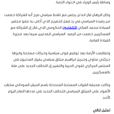
وساطة رئيس الوزراء في احتواء الازمة.
وكان البرهان قال انه لن يجلس مع ناشط سياسي صرح أنه الشراكة خصمت
من رصيده السياسي في رد فعل للتصريح الذي أدلى به عضو مجلس
السيادة محمد الفكي
للتلفزيون
الحكومي الذي قال إن الشراكة مع
العسكريين خصمت من الرصيد السياسي للمدنيين سيما بعد مجزرة
القيادة العامة.
وتفاقمت الأزمة بعد توقيع قوى سياسية وحركات مسلحة وابرزها
حركتي مناوي وجبريل ابراهيم ميثاق سياسي يقول المدنيون في
المجلس المركزي لقوى الحرية والتغيير إن التحالف الجديد على صلة
بالعسكريين.
وكانت صحيفة القوات المسلحة المتحدثة باسم الجيش السوداني سلطت
الأضواء على الميثاق السياسي للتحالف الجديد في عددها الصادر اليوم
الأحد.
تمثيل ثنائي