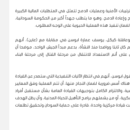
ترتيبات الأمنية وعمليات الدمج تتمثل في المتطلبات المالية الكبيرة
يح وإعادة الدمج، وهو ما يتطلب جهداً أكبر من الحكومة السودانية،
 لضمان تنفيذ هذه العملية الحيوية على الوجه المطلوب.
وعاقلة كيكل، يوسف عمارة ابوسن في مقابلة مع (عاين)، أنهم
ثابتا وواضحا منذ النشأة، بدعم مبدأ الجيش الواحد، موضحا أن
ى أتم الاستعداد للانتقال من مرحلة القتال إلى مرحلة البناء
ول ابوسن، أنهم في انتظار الآليات التنفيذية التي ستصدر عن القيادة
ناك أسس ضرورية لضمان النجاح منها، أن تتم العملية وفق المعايير
، والالتزام الكامل بتوجيهات القيادة العامة بشأن مستقبل أفراد
ية، أو من يشملهم برامج التأهيل للحياة المدنية، وأن يظل الهدف
يادة مركزية واحدة، قادرة على حماية السودان وتحقيق تطلعات