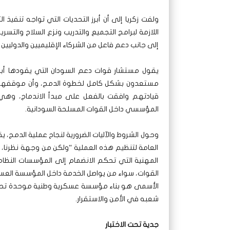
ولفت زكريا إلى أن أبرز التحديات التي تواجه تنفيذ ال
اللازمة لبرامج التجميع والتدريب ونزع السلاح والتسر
إلى جانب دعم فاعل من الشركاء الإقليميين والدوليين
يقول مستشار قوات دعم السودان التي يقودها أب
مستعدون بشكل كامل لخطوة الدمج، وأن موقفهم كان 
قيادتهم وافقت بالفعل على مبدأ الاندماج، وهي عل
المؤسسي داخل القوات المسلحة السودانية.
وحول الشروط والآليات الضرورية لنجاح عملية الدمج، يق
العامة لتنظيم هذه العملية “ولكن من وجهة نظرنا، ه
المهنية التي تحكم الانضمام إلى المؤسسات النظامية
القوات، سواء من يواصل الخدمة داخل المؤسسة العسكر
الأسمى هو بناء مؤسسة عسكرية وطنية موحدة تحت ق
شعبه في الأمن والاستقرار.
جدية تحت الاختبار