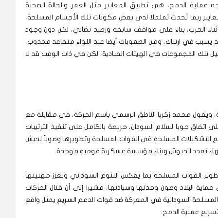
 عملية الدمج، هي تطبيق المعايير مثل العمر والحالة الصحية
معايير ربما تحدث تململا لدى بعض مكونات تلك الأجسام المسلحة،
ثناء الحرب، بناء على مواقف سابقة ورصيد نضالي، لكن دون وجود
سبب في ارتباك، ومن الصعوبات أيضا عند اللواء متقاعد مجذوب،
يل تلك المجموعات في الهيئات القيادية، لكن في ذات الوقت قد لا
ة، ويقول محمد زكريا الناطق الرسمي باسم الحركة، في مقابلة مع
 اتفاق جوبا لسلام السودان، حريصة بالكامل على تنفيذ الترتيبات
يع التشكيلات المسلحة في القوات المسلحة وتطويرها وصولاً لجيش
نهاء تعدد الجيوش وبناء مؤسسة عسكرية قومية موحدة.
تطوير القوات المسلحة بما يعكس التنوع السوداني ويعزز مهنيتها
ماية البلاد وصون وحدتها وسيادتها، مشيرا إلى أن قتال الحركات
المسلحة السودانية في المعركة ضد قوات الدعم السريع يمثل واقع
ريع عملية الدمج.