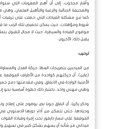
وأشار مجذوب، إلى أن أهم الصعوبات التي ستواجه
والصحيفة الجنائية والرغبة والتأهيل العلمي، وهي 
كما تبرز مشكلة القيادات التي حصلت على ترقيات أ
شروط ومؤهلات، حيث يمكن تخفيض تلك الرتب ما قد ي
موضوع القيادة والسيطرة، حيث لا مجال للقبول بتمث
يقبل ذلك، الآخرون.
ترحيب
من المرحبين بتصريحات العطا، حركة العدل والمساوا
(عاين)، أن حركتهم كواحدة من الأطراف الموقعة على
الأمنية الواردة في الاتفاق، وفي مقدمتها دمج جم
وطني مهني واحد، باعتبار ذلك خطوة أساسية نحو إ
وذكر زكريا، أن اتفاق جوبا نص بوضوح على إصلاح و
وحيادها، حتى تتمكن من أداء دورها الدستوري في ح
الموقعة على مسار دارفور تحت إمرة وقيادة القوات 
ميداني من شأنه أن يسهم بشكل كبير في تسهيل وتس