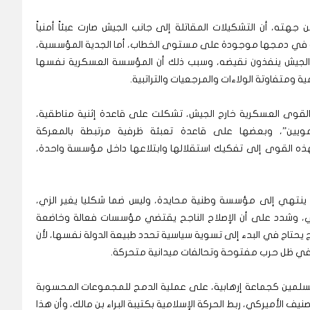
جهته، أن التشكيلات المقاتلة إلى جانب الجيش صارت عبئاً أمنياً
اسية في دمجها موجودة على مستوى الخطاب، أما الجدية المؤسسية،
ات الجيش ينفذون نقيضه، وسبب ذلك أن المؤسسة العسكرية نفسها
ومتفاوتة الولاءات والمرجعيات والتراتبية.
لقوى العسكرية خارج الجيش، تشكلت على قاعدة إثنية مناطقية،
مويين”، وبعضها على قاعدة تعبئة ظرفية مرتبطة بالمعركة
 بهذه القوى إلى تفكيك استقلالها وابتلاعها داخل مؤسسة واحدة،
ينتهي إلى مؤسسة وطنية محايدة، وليس ضما شكليا يغير الزي،
ي، وشدد على أن الإصلاح الناجح يقتضي مؤسسات فعالة وخاضعة
 يحتاج في البدء إلى تسوية سياسية تحدد طبيعة الدولة نفسها، لأن
 في ظل حرب مفتوحة وتحالفات ميدانية متحركة.
المسلمين كجماعة إرهابية، على عملية الدمج للمجموعات المحسوبة
صنيف الأميركي، ربط الحركة الإسلامية بكتيبة البراء بن مالك، وأن هذا