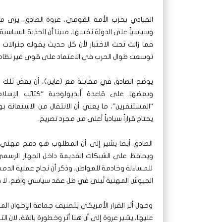
القيادي بحزب الأمة القومي، عروة الصادق، يرى من 
وسياسياً على الدولة نفسها، مبينا أن الجدية السي
فما زالت تحت الاختبار لأن كل حديث يقوله جنرال
توسعت طوال الحرب في الاعتماد على قوى غير نظامية 
يوضح الصادق في مقابلة مع (عاين)، أن بعض تلك ا
وبعضها على قاعدة أيديولوجية “كتائب الإسلا
“المستنفرين”، ما يعني أن الانتقال من الاستعانة
يحتاج قراراً سيادياً أعلى من مجرد تصريح.
الصادق أيضا يشير إلى أن المطلوب هو دمج مهني 
ويحافظ على الشبكات القديمة داخل الجهاز الرسم
للمساءلة وخادمة للمواطن. وذكر أن نجاح عملية الدمج
الجيوش المهنية تُبنى في ظل عقد سياسي واضح، لا
وحول أثر القرار الأمريكي بتصنيف جماعة الإخوان 
عليها، يشير عروة إلى أن هنا أثر وخطورة بالغة، لان الت