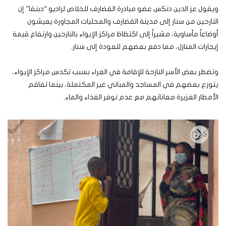
ويقول عز الدين دنكس عضو مبادرة القضارف للخلاص لراديو “دبنقا” إن
النازحين من سنار إلى مدينة القضارف والمحليات المجاورة يعيشون
أوضاعاً مأساوية، مشيراً إلى اكتظاظ مراكز الإيواء بالنازحين وارتفاع قيمة
إيجارات المنازل، مما دفع بعضهم للعودة إلى سنار.
وتضطر بعض الأسر النازحة للإقامة في العراء بسبب تكدس مراكز الإيواء،
يتوزع بعضهم في المساجد والمباني غير المكتملة، بينما تفاقم
الأمطار الغزيرة معاناتهم مع عدم توفر الغذاء والماء.