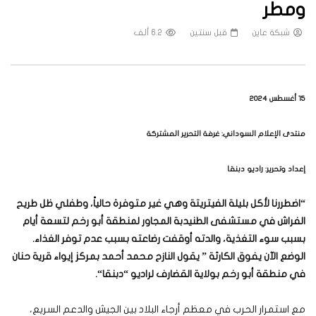
ومطر
شبكة عاين
قبل سنتين
6.2 ألف
15 أغسطس 2024
منتدى الإعلام السوداني: غرفة التحرير المشتركة
إعداد وتحرير: راديو دبنقا
“
اضطررنا لأكل بليلة الفيتريتة وهي غير متوفرة حالياً، وطفلي ظل طريح
الفراش في مستشفى الطنيدبة المجاور لمنطقة أبو رخم لتسعة أيام
بسبب سوء التغذية، والدته أوقفت رضاعته بسبب عدم توفر الغذاء.
الوضع الآن يفوق الكارثة ” يقول النازح محمد أحمد بمركز إيواء قرية حنان
في منطقة أبو رخم بولاية القضارف لراديو “دبنقا
“.
مع استمرار الحرب في معظم أرجاء البلاد بين الجيش والدعم السريع،