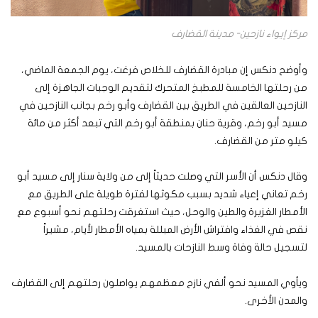
مركز إيواء نازحين- مدينة القضارف
وأوضح دنكس إن مبادرة القضارف للخلاص فرغت، يوم الجمعة الماضي،
من رحلتها الخامسة للمطبخ المتحرك لتقديم الوجبات الجاهزة إلى
النازحين العالقين في الطريق بين القضارف وأبو رخم بجانب النازحين في
مسيد أبو رخم، وقرية حنان بمنطقة أبو رخم التي تبعد أكثر من مائة
كيلو متر من القضارف.
وقال دنكس أن الأسر التي وصلت حديثاً إلى من ولاية سنار إلى مسيد أبو
رخم تعاني إعياء شديد بسبب مكوثها لفترة طويلة على الطريق مع
الأمطار الغزيرة والطين والوحل، حيث استغرقت رحلتهم نحو أسبوع مع
نقص في الغذاء وافتراش الأرض المبللة بمياه الأمطار لأيام، مشيراً
لتسجيل حالة وفاة وسط النازحات بالمسيد.
ويأوي المسيد نحو ألفي نازح معظمهم يواصلون رحلتهم إلى القضارف
والمدن الأخرى.