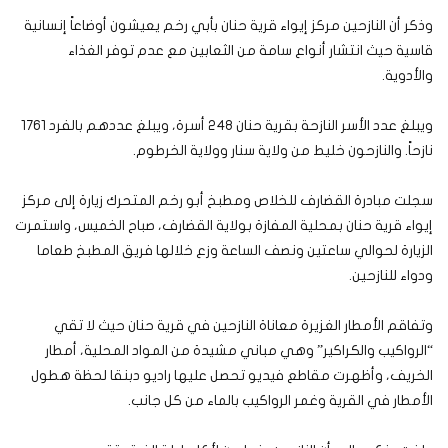
وذكر أن النازحين مركز إيواء قرية حنان بأبي رخم يعيشون أوضاعاً إنسانية
قاسية حيث انتشار أنواع سامة من الثعابين مع عدم توفر الغذاء
والأدوية.
ويبلغ عدد الأسر النازحة بقرية حنان 248 أسرة، ويبلغ عددهم بالفرد 1761
نازحاً. والنازحون خليط من ولاية سنار وولاية الخرطوم.
سجلت مبادرة القضارف للخلاص ومطبخ أبو رخم المتحرك زيارة إلى مركز
إيواء قرية حنان بمحلية المفازة بولاية القضارف، صباح الخميس، واستمرت
الزيارة لحوالي ساعتين ونصف الساعة وزع خلالها فريق المطبخ طعاما
ودواء للنازحين.
وتفاقم الأمطار الغزيرة معاناة النازحين في قرية حنان حيث لا تقي
“الرواكيب والكراكير” وهي مباني مشيدة من المواد المحلية، أمطار
الخريف، وأظهرت مقاطع فيديو تحصل عليها راديو دبنقا لحظة هطول
الأمطار في القرية وغمر الرواكيب بالماء من كل جانب.