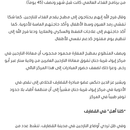
من برنامج الغذاء العالمي كانت قبل شهر ونصف (45 يوماً).
وقال فرج الله إنهم يحتاجون إلى مطبخ يقدم الغذاء للنازحين، كما شكا
تفشي رمد العيون وسط الأطفال. وأكد حاجتهم الماسة للأدوية، كما
أكد حاجتهم إلى علاجات الضغط والسكري والملاريا. ودعا فرج الله إلى
تنظيم يوم مفتوح كدعم نفسي للأطفال.
ويصف المتطوع بمطبخ المفازة محمود محجوب أن معاناة النازحين في
مركز إيواء قرية حنان تفوق معاناة النازحين العابرين من ولاية سنار عبر أبو
رخم، وعزا ذلك لضعف حضور المبادرات إلى هذا المركز النائي.
ويشير عز الدين دنكس عضو مبادرة القضارف للخلاص إلى نقص في
الأدوية في مركز إيواء قرية حنان مشيراً إلى أن منظمة أطباء بلا حدود
توفر طبيباً في المركز.
“
كلنا أهل” في القضارف
وفي ظل تردي أوضاع النازحين في مدينة القضارف، تنشط عدد من