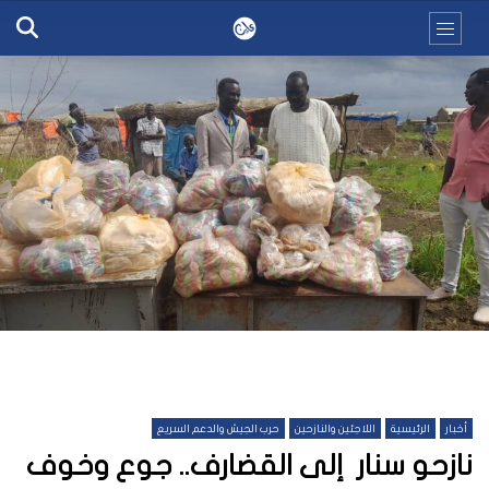
أخبار
الرئيسية
اللاجئين والنازحين
حرب الجيش والدعم السريع
نازحو سنار إلى القضارف.. جوع وخوف