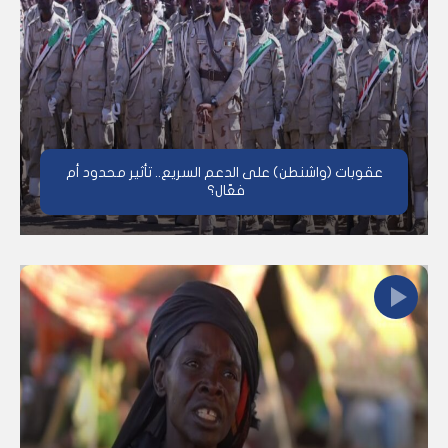
عقوبات (واشنطن) على الدعم السريع.. تأثير محدود أم
فعّال؟