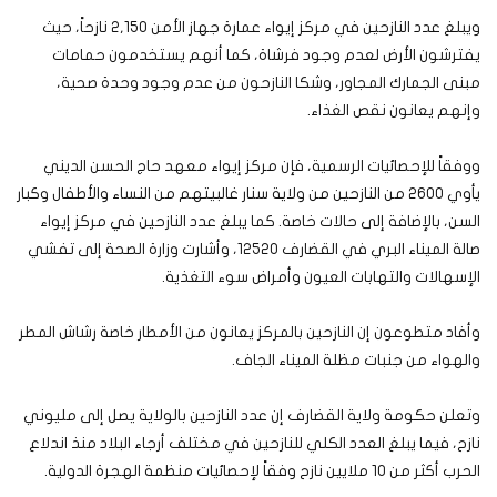
ويبلغ عدد النازحين في مركز إيواء عمارة جهاز الأمن 2,150 نازحاً، حيث
يفترشون الأرض لعدم وجود فرشاة، كما أنهم يستخدمون حمامات
مبنى الجمارك المجاور، وشكا النازحون من عدم وجود وحدة صحية،
وإنهم يعانون نقص الغذاء.
ووفقاً للإحصائيات الرسمية، فإن مركز إيواء معهد حاج الحسن الديني
يأوي 2600 من النازحين من ولاية سنار غالبيتهم من النساء والأطفال وكبار
السن، بالإضافة إلى حالات خاصة. كما يبلغ عدد النازحين في مركز إيواء
صالة الميناء البري في القضارف 12520، وأشارت وزارة الصحة إلى تفشي
الإسهالات والتهابات العيون وأمراض سوء التغذية.
وأفاد متطوعون إن النازحين بالمركز يعانون من الأمطار خاصة رشاش المطر
والهواء من جنبات مظلة الميناء الجاف.
وتعلن حكومة ولاية القضارف إن عدد النازحين بالولاية يصل إلى مليوني
نازح، فيما يبلغ العدد الكلي للنازحين في مختلف أرجاء البلاد منذ اندلاع
الحرب أكثر من 10 ملايين نازح وفقاً لإحصائيات منظمة الهجرة الدولية.