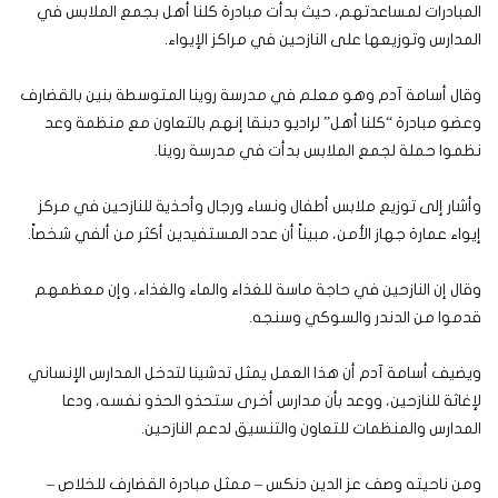
المبادرات لمساعدتهم، حيث بدأت مبادرة كلنا أهل بجمع الملابس في
المدارس وتوزيعها على النازحين في مراكز الإيواء.
وقال أسامة آدم وهو معلم في مدرسة روينا المتوسطة بنين بالقضارف
وعضو مبادرة “كلنا أهل” لراديو دبنقا إنهم بالتعاون مع منظمة وعد
نظموا حملة لجمع الملابس بدأت في مدرسة روينا.
وأشار إلى توزيع ملابس أطفال ونساء ورجال وأحذية للنازحين في مركز
إيواء عمارة جهاز الأمن، مبيناً أن عدد المستفيدين أكثر من ألفي شخصاً.
وقال إن النازحين في حاجة ماسة للغذاء والماء والغذاء، وإن معظمهم
قدموا من الدندر والسوكي وسنجه.
ويضيف أسامة آدم أن هذا العمل يمثل تدشينا لتدخل المدارس الإنساني
لإغاثة للنازحين، ووعد بأن مدارس أخرى ستحذو الحذو نفسه، ودعا
المدارس والمنظمات للتعاون والتنسيق لدعم النازحين.
ومن ناحيته وصف عز الدين دنكس – ممثل مبادرة القضارف للخلاص –