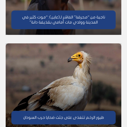
ناجية من “محرقة” الفاشر لـ(عاين): “موت كثير في
المدينة وولدي مات أمامي بقذيفة دانة”
طيور الرخم تتغذى على جثث ضحايا حرب السودان