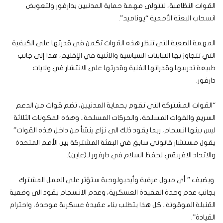
القوات النظامية، لتتولى مهمة حماية المدنيين بدارفور ولتعويض
انسحاب البعثة الأممية “يوناميد”.
المهمة الصعبة التي تنظر هذه القوات تكمن في قدرتها على الكيفية
التي تتجاوز بها التباينات السياسية والاثنية في الإقليم، هذا إلى جانب
طبيعة تدريبها وقدراتها الفنية وقدرتها على الانتشار في ولايات
دارفور.
“القوات المشتركة التي تقوم بحماية المدنيين، تضم قوات من الدعم
السريع والقوات المسلحة، والحركات المسلحة.. وهذه المكونات الثلاثة
ليس بينها انسجام، ربما يقود ذلك الى نزاع ينشأ من داخل هذه القوات”
يقول مستشار قانوني سابق في البعثة المشتركة بين الأمم المتحدة
والاتحاد الافريقي لحفظ السلام في دارفور لـ(عاين).
ويضيف ” أي ميول عرقية وأيديولوجية ستؤثر على العمل المشترك
بجانب عدم وحدة العقيدة العسكرية، وعدم الانسجام يقود الى وضعية
القنبلة الموقوتة.. كل هذا يتطلب بناء عقيدة عسكرية موحدة، واحترام
القيادة”.