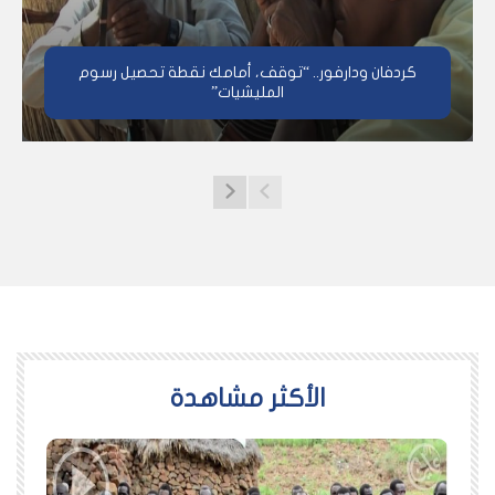
كردفان ودارفور.. “توقف، أمامك نقطة تحصيل رسوم
المليشيات”
اﻷكثر مشاهدة