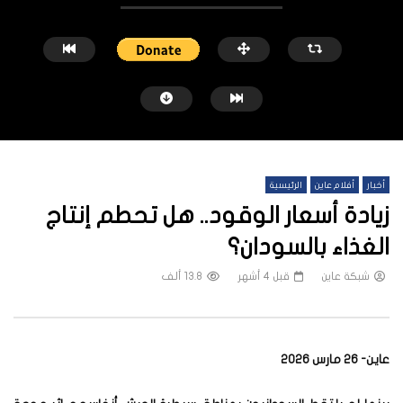
أخبار
أفلام عاين
الرئيسية
زيادة أسعار الوقود.. هل تحطم إنتاج
الغذاء بالسودان؟
شبكة عاين
قبل 4 أشهر
13.8 ألف
شاهد لاحقاً
الغلاء يطال كل شيء ويهدد لقمة عيش
الحرب تلتهم إيرادات السودا
السودانيين
للجنيه
شبكة عاين
قبل 3 أسابيع
شبكة عاين
قبل 3 سنوات
عاين- 26 مارس 2026