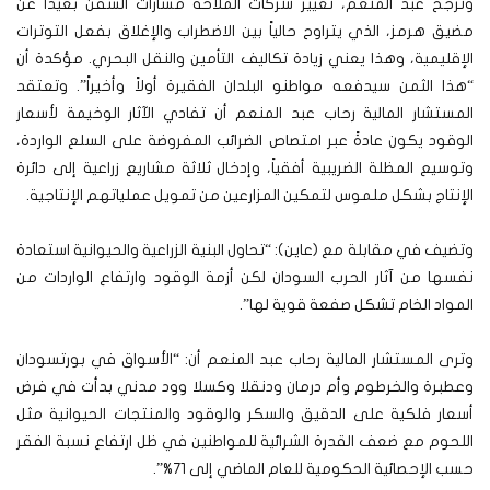
وترجح عبد المنعم، تغيير شركات الملاحة مسارات السفن بعيداً عن
مضيق هرمز، الذي يتراوح حالياً بين الاضطراب والإغلاق بفعل التوترات
الإقليمية، وهذا يعني زيادة تكاليف التأمين والنقل البحري. مؤكدة أن
“هذا الثمن سيدفعه مواطنو البلدان الفقيرة أولاً وأخيراً”. وتعتقد
المستشار المالية رحاب عبد المنعم أن تفادي الآثار الوخيمة لأسعار
الوقود يكون عادةً عبر امتصاص الضرائب المفروضة على السلع الواردة،
وتوسيع المظلة الضريبية أفقياً، وإدخال ثلاثة مشاريع زراعية إلى دائرة
الإنتاج بشكل ملموس لتمكين المزارعين من تمويل عملياتهم الإنتاجية.
وتضيف في مقابلة مع (عاين): “تحاول البنية الزراعية والحيوانية استعادة
نفسها من آثار الحرب السودان لكن أزمة الوقود وارتفاع الواردات من
المواد الخام تشكل صفعة قوية لها”.
وترى المستشار المالية رحاب عبد المنعم أن: “الأسواق في بورتسودان
وعطبرة والخرطوم وأم درمان ودنقلا وكسلا وود مدني بدأت في فرض
أسعار فلكية على الدقيق والسكر والوقود والمنتجات الحيوانية مثل
اللحوم مع ضعف القدرة الشرائية للمواطنين في ظل ارتفاع نسبة الفقر
حسب الإحصائية الحكومية للعام الماضي إلى 71%”.