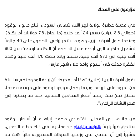
مزارعون على المحك
في مدينة عطبرة بولاية نهر النيل شمالي السودان، يُباع جالون الوقود
(حوالي 3.6 لترات) بسعر 24 ألف جنيه (ما يعادل 7.5 دولارات أمريكية).
وعندما حاول أشرف الزين، وهو مستثمر زراعي، الحصول على 40 جالوناً
لتشغيل ماكينة الري أبلغه عامل المحطة أن التكلفة ارتفعت من 800
ألف جنيه إلى 970 ألف جنيه، بنسبة زيادة بلغت 170 ألف جنيه وهذه
القفزة حدثت في أسبوع واحد خلال شهر مارس.
يقول أشرف الزين لـ(عاين): “هذا أمر محبط؛ لأن زيادة الوقود تضع سلسلة
من القيود على الزراعة. وبينما يحصل موردو الوقود على قيمته مقدماً،
سنظل نحن تحت رحمة أسعار المحاصيل المتدنية، مما قد يضطرنا إلى
هجر النشاط الزراعي”.
من جانبه، يرى المحلل الاقتصادي محمد إبراهيم أن أسعار الوقود
ستلحق ضرراً بليغاً
بالزراعة والإنتاج
عموماً، بما في ذلك قطاع التعدين،
مشيراً إلى أن الحصص التي وزعتها الشركات المستوردة حالياً كانت قد