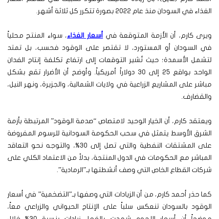
الغذاء في السودان منذ عام 2022 بصورة تتكرر كل ثلاثة أشهر.
ويرى كارم، أن الأزمة المتوقعة في
أسعار الغذاء
، سواء المنتج محلياً
في السودان أو المستورد، لا تقتصر على الوقود فحسب، بل تمتد
لتشمل الأسمدة؛ حيث تُشير التوقعات إلى ارتفاع تكلفة إنتاج الفدان
الواحد بواقع 25 إلى 30 دولاراً أمريكياً. وأوضح أن الأضرار تقع بشكل
مباشر على المشاريع الزراعية في ولايات الشمالية، والجزيرة، ونهر النيل،
والقضارف.
ويعتقد كارم، أن الخيار الوحيد لامتصاص “صدمة الوقود” المرتبطة بأزمة
الشرق الأوسط يتمثل في سحب الحكومة السودانية للرسوم المفروضة
على المشتقات النفطية والتي تصل إلى 30%، والتوجه نحو التعاقد
المباشر مع الحكومات في الدول المنتجة، بدلاً من الاعتماد الكلي على
شركات القطاع الخاص التي وصف أنشطتها بـ”الرمادية”.
كما حذر أحمد كارم، من أن الزيادات التي وصفها بـ”التضخمية” في أسعار
الوقود بالسودان تنعكس سلباً على الإنتاج الحيواني والزراعي معاً،
موضحاً أن أسعار اللحوم شهدت بالفعل زيادات بنسبة 30% خلال