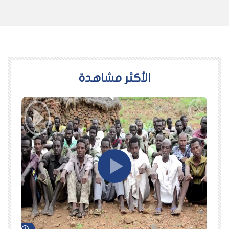
اﻷكثر مشاهدة