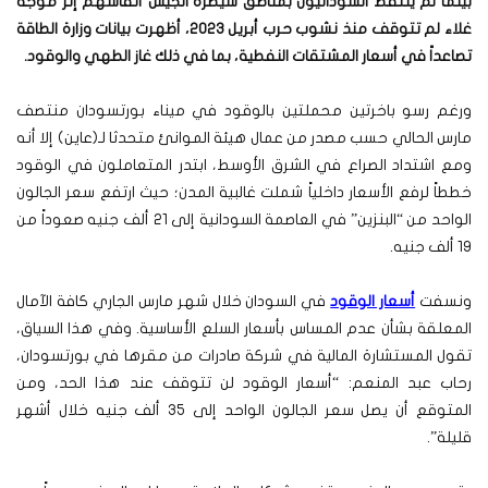
بينما لم يلتقط السودانيون بمناطق سيطرة الجيش أنفاسهم إثر موجة
غلاء لم تتوقف منذ نشوب حرب أبريل 2023، أظهرت بيانات وزارة الطاقة
تصاعداً في أسعار المشتقات النفطية، بما في ذلك غاز الطهي والوقود
.
ورغم رسو باخرتين محملتين بالوقود في ميناء بورتسودان منتصف
مارس الحالي حسب مصدر من عمال هيئة الموانئ متحدثا لـ(عاين) إلا أنه
ومع اشتداد الصراع في الشرق الأوسط، ابتدر المتعاملون في الوقود
خططاً لرفع الأسعار داخلياً شملت غالبية المدن؛ حيث ارتفع سعر الجالون
الواحد من “البنزين” في العاصمة السودانية إلى 21 ألف جنيه صعوداً من
19 ألف جنيه.
ونسفت
أسعار الوقود
في السودان خلال شهر مارس الجاري كافة الآمال
المعلقة بشأن عدم المساس بأسعار السلع الأساسية. وفي هذا السياق،
تقول المستشارة المالية في شركة صادرات من مقرها في بورتسودان،
رحاب عبد المنعم: “أسعار الوقود لن تتوقف عند هذا الحد، ومن
المتوقع أن يصل سعر الجالون الواحد إلى 35 ألف جنيه خلال أشهر
قليلة”.