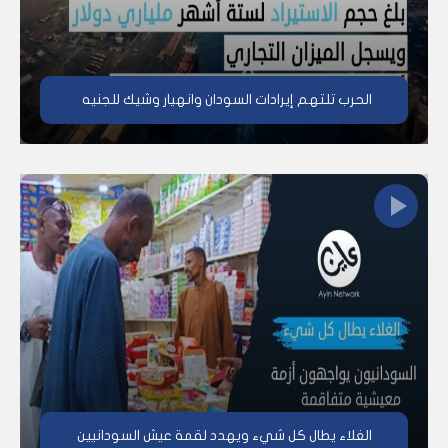
الحرب تلتهم إيرادات السودان وانهيار وشيك للجنيه
الغلاء يطال كل شيء ويهدد لقمة عيش السودانيين