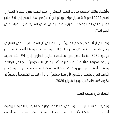
وأكمل قائلا: “حسب بيانات البنك المركزي، بلغ العجز في الميزان التجاري
لعام 2025 نحو 3.6 مليار دولار، ويتوقع أن يرتفع هذا العام إلى 3.9 مليار
دولار حتى لو توقفت الحرب، مما يعني فرض المزيد من الأعباء على
الموازنة”.
واختتم أبشر حديثه مع (عاين) بالإشارة إلى أن الموسم الزراعي السابق،
رغم قلة مساحته، كان سعر جالون الوقود فيه بحدود 14 ألف جنيه حتى
يوليو 2025، بينما قفز في منتصف مارس الجاري إلى 24 ألف جنيه،
بزيادة قدرها عشرة آلاف جنيه (ما يعادل 2.9 دولار) للجالون الواحد.
ويشدد أبشر على ضرورة “تكييف” السياسات الاقتصادية في السودان مع
الأزمة التي نشبت بالشرق الأوسط مشيراً إلى أن العالم اقتصادياً وتجارياً لن
يكون كما كان قبل نهاية فبراير 2026.
الغذاء في مهب الريح
ويفيد المستشار السابق لدى منظمة دولية معنية بالتنمية الزراعية،
أحمد كارم (عاين)، بأن زيادة تكاليف الوقود تسببت في تفاقم أسعار