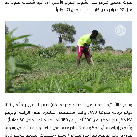
عبرت مضيق هرمز قبل نشوب الصراع الأخير، أي أنها شحنات تعود لما
قبل 25 فبراير حين كان سعر البرميل 71 دولاراً.
وتابع قائلاً: “إذا تحدثنا عن شحنات جديدة، فإن سعر البرميل يبدأ من 100
دولار بزيادة قدرها 30%، وهذا سينعكس مباشرة على الزراعة، ويرفع
تكلفة إنتاج الفدان من 100 ألف إلى 150 ألف جنيه (ما يعادل 60 دولاراً)”.
وأوضح إبراهيم أن الحكومة الاتحادية بما في ذلك الولايات، تفرض رسوماً
على واردات الوقود تبدأ من الموانئ وحتى محطات الخدمة بواقع 30%