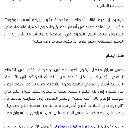
من سعر الجالون.
ويشرح إبراهيم قائلا: “قطاعات متعددة تأثرت بزيادة أسعار الوقود”.
مشيرا إلى تصاعد جديد في أسعار الدقيق واللحوم الحمراء والبيضاء على
مستوى متاجر البيع بالتجزئة في العاصمة والولايات ما يشير إلى أن
الوضع الاقتصادي بعد مارس لن يكون كما كان من قبله”.
شلل الإنتاج
وفي سياق متصل، يقول أحمد الصافي، وهو مستثمر في القطاع
الزراعي لـ(عاين): إن “نقل شحنة من البلح أو الفواكه إلى الأسواق
الرئيسية أصبح لا يغطي تكلفة وقود الشاحنة؛ حيث تتراوح رسوم النقل
بين مليون إلى 1.2 مليون جنيه، بينما لا يتجاوز سعر جوال البلح في
موسم الإنتاج 100 ألف جنيه”. ويشير الصافي إلى مفارقة صادمة بأن
“الوقود في الشاحنة أصبح أكثر قيمة مالية من شحنة البلح نفسها”،
وهو مثال يوضح كيف يقضي الوقود على آمال المزارعين والأسواق معاً.
من جهتها، قللت
وزارة الطاقة السودانية
، الأربعاء 25 مارس الجاري، من