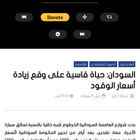
أفلام عاين
الانهيار الاقتصادي
الرئيسية
السودان: حياة قاسية على وقع زيادة
أسعار الوقود
شبكة عاين
قبل 6 سنوات
6.3 ألف
شاهد لاحقاً
الغلاء يطال كل شيء ويهدد لقمة عيش
“عشوائية قاتلة”.. الحرب 
السودانيين
تعدين الذهب شمالي السود
شبكة عاين
قبل 3 أسابيع
شبكة عاين
قبل سنة 
بدت شوارع العاصمة السودانية الخرطوم شبه خالية بالنسبة لسائق سيارة
الأجرة، عماد عابدين، بعد أيام من تحرير الحكومة السودانية لأسعار