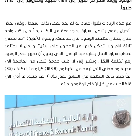
الوقود وزيادة سعر لتر البنزين إلى (121) جنيهاً، والجازولين إلى (112)
جنيهاً.
مع هذه الزيادات يقول عماد انه لم يعد يعمل بذات المعدل، وفى بعض
الأحيان يقوم بشحن السيارة بمجموعة من الركاب بدلاً من راكب واحد
حتى يغطي تكلفته الوقود التي تضاعفت. ويقول لـ(عاين)، “قد تمضي
ثلاثة ايام ولا أتمكن فيها من الحصول على زبائن”.
والحال لا يختلف
لصحاب سيارة النقل بشارة عبد الباقي، الذي يقول أن تحرير سعر الوقود
رفع تكلفة النقل، ويشير إلى ان طلب خدمة شحن من العاصمة الى
مدينة ود مدني التى تبعد من الخرطوم (193.8) كيلو مترا تكلف (35)
الفاً فيما كانت التكلفة في السابق تقدر بـ(10) الف جنيه، ما أدى الى
قلة الطلب في ظل ارتفاع الوقود وندرته.