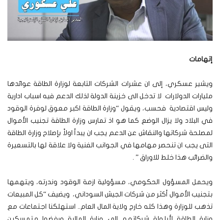
إتهامات
ويشير عسكري، إلى ان عشرات الشركات التابعة لوزارة الطاقة عوائدها
مليارات الدولارات لا تدخل الى خزينة الدولة لذلك الدعم فيه اسباب ادارية
وليس اقتصادية فحسب، ويقول “وزارة الطاقة اكبر معوق لوفرة الوقود
في البلاد ولا يزال الوضع كما هو اذ تمارس وزارة الطاقة تجنيب الأموال
لمصلحة شركاتها والنقاش عن الدعم يجب ان يبدأ اولاً بإصلاح وزارة الطاقة
التى يجب ان تنحصر مهامها في الجوانب الفنية ولا علاقة لها بالتسعيرة
والضرائب هذا خلط للاوراق ” .
ويحمل المسؤول الحكومي، مسؤولية ازمة الوقود وندرته، ويتهمها
بتجنيب الأموال أكثر من شركات الجيش السوداني، ويضيف “كل المبيعات
تذهب للوزارة وهذا كله خارج ولاية المال العام.. استهلكنا اجتماعات مع
وزارة الطاقة لأيلولة شركاتهم الى وزارة المالية ورفضوا متمسكين