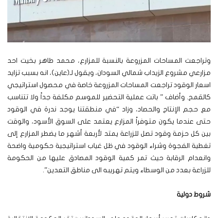
وتراجعت المساحات المزروعة بالنسبة للمزارع، محمد طاهر بخيت احد
مزارعي مشروع الزيداب شمالي السودان، ويقول لـ(عاين)، انه بسبب تزايد
اسعار الوقود تراجعت المساحات المزروعة خاصة في محصول استراتيجي
كالقمح. وأضاف ” باتت عملية التحضير للموسم مكلفة جداً ولا تتناسب
مع حجم الإنتاج والحصاد، وزاد “في منطقتنا يوجد ندرة في الوقود
حتى عندما يكون متوفراً المزارع يعتمد على السوق الأسود، والوقت
بين كل حزمة وقود تصل للزراعة يمتد لأربعة أشهر ما يضطر المزارع إلى
تغطية الفجوة وشراء الوقود في ظل غياب استراتيجية حكومية واضحة
وانعدام الرقابة حيث تمر كمية الوقود المصادق عليها من الحكومة
للزراعة بعدد من الوسطاء ويتم تهريبه الى مناطق التعدين”.
شروط دولية