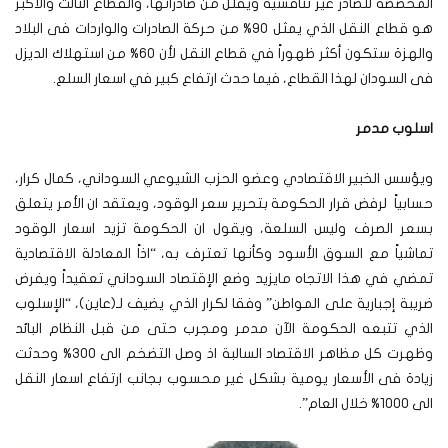
المخصصة للصادر غير تنافسية ويقلل من صادراتها، والقطاع الثالث والأكبر
هو قطاع النقل الذي يمثل 90% من حركة الصادرات والواردات فى البلاد
والهزة ستكون أكثر ظهوراً في قطاع النقل لأن 60% من استهلاك الديزل
فى السودان لهذا القطاع، فيما حدث ارتفاع كبير في اسعار السلع.
اسلوب مدمر
ويؤسس الخبير الاقتصادي وعضو الحزب الشيوعي السوداني، كمال كرار،
حسابياً لرفض قرار الحكومة بتحرير سعر الوقود، ويعتقد ان الأمر يتعلق
بسعر الصرف وليس السلعة، ويقول ان الحكومة تزيد اسعار الوقود
تماشياً مع السوق الأسود وكأنها تعترف به، “اذاً المعادلة الاقتصادية
تمضي في هذا الاتجاه مايزيد وضع الإقتصاد السوداني تعقيداً ويفرض
ضريبة إجبارية على المواطن” وفقا لكرار الذي يضيف لـ(عاين)، “الإسلوب
الذي تتبعه الحكومة الآن مدمر ومجرب حتى من قبل النظام البائد
وظهرت كل مظاهر الاقتصاد السالبة اذ وصل التضخم الى 300% وحدثت
زيادة فى الأسعار يومية بشكل غير محسوب بجانب ارتفاع اسعار النقل
الى 1000% خلال العام”.