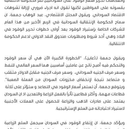
وانعكاسات تحرير أسعار الوقود على السودانيين تقر الحكومة الانتقالية
بقسوته على المواطنين لكنها تقول انه اجراء ضروري لإزالة تشوهات
الاقتصاد السوداني. ويقول المحلل الاقتصادي، عبد الوهاب جمعة، ان
سماح الحكومة الإنتقالية السودانية في الربع الأخير من هذا العام
للشركات الخاصة بإستيراد الوقود يعد أولى خطوات تحرير الوقود في
البلاد وهي أحد شروط ومطلوبات صندوق النقد الدولي لدعم الحكومة
الانتقالية.
ويقول جمعة لـ(عاين)، “الخطورة الكبيرة الآن هي أن سعر الوقود
والتحكم فيه أصبح ناتج عن عاملين أساسيين هما السعر العالمي للنفط
وسعر صرف الجنيه السوداني، وسعر صرف الجنيه مقابل الدولار متقلب
و متصاعد نتيجة لإنخفاض مخزونات السودان من العملة الصعبة”.
ويتوقع جمعة، أن تستمر أسعار الوقود في التصاعد و ستؤثر على ثلاثة
قطاعات مهمة، وأكثر قطاعين تأثراَ بالفعل الزراعة والتعدين اذ ان السودان
يعتمد على صادرات الذهب والزراعة للحصول على العملات الأجنبية
لاستيراد احتياجاته من السلع الإستراتيجية.
ويؤكد جمعة، ان إرتفاع الوقود في السودان سيجعل السلع الزراعية