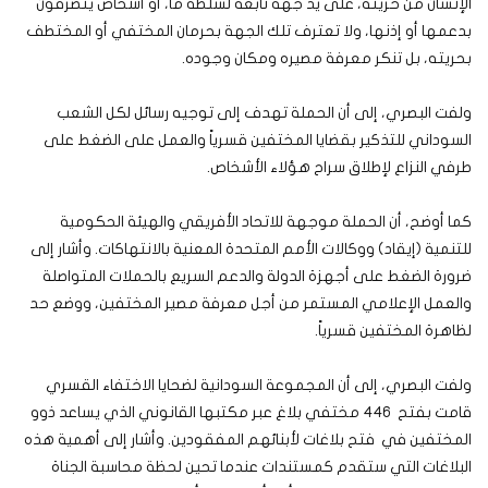
الإنسان من حريته، على يد جهة تابعة لسلطة ما، أو أشخاص يتصرفون
بدعمها أو إذنها، ولا تعترف تلك الجهة بحرمان المختفي أو المختطف
بحريته، بل تنكر معرفة مصيره ومكان وجوده.
ولفت البصري، إلى أن الحملة تهدف إلى توجيه رسائل لكل الشعب
السوداني للتذكير بقضايا المختفين قسرياً والعمل على الضغط على
طرفي النزاع لإطلاق سراح هؤلاء الأشخاص.
كما أوضح، أن الحملة موجهة للاتحاد الأفريقي والهيئة الحكومية
للتنمية (إيقاد) ووكالات الأمم المتحدة المعنية بالانتهاكات. وأشار إلى
ضرورة الضغط على أجهزة الدولة والدعم السريع بالحملات المتواصلة
والعمل الإعلامي المستمر من أجل معرفة مصير المختفين، ووضع حد
لظاهرة المختفين قسرياً.
ولفت البصري، إلى أن المجموعة السودانية لضحايا الاختفاء القسري
قامت بفتح 446 مختفي بلاغ عبر مكتبها القانوني الذي يساعد ذوو
المختفين في فتح بلاغات لأبنائهم المفقودين. وأشار إلى أهمية هذه
البلاغات التي ستقدم كمستندات عندما تحين لحظة محاسبة الجناة