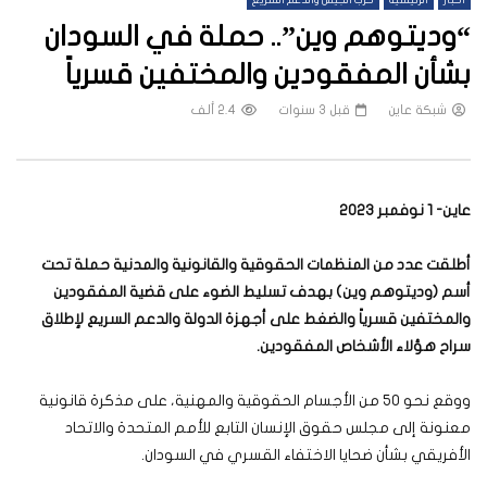
أخبار
الرئيسية
حرب الجيش والدعم السريع
“وديتوهم وين”.. حملة في السودان
بشأن المفقودين والمختفين قسرياً
شبكة عاين
قبل 3 سنوات
2.4 ألف
عاين- 1 نوفمبر 2023
أطلقت عدد من المنظمات الحقوقية والقانونية والمدنية حملة تحت
أسم (وديتوهم وين) بهدف تسليط الضوء على قضية المفقودين
والمختفين قسرياً والضغط على أجهزة الدولة والدعم السريع لإطلاق
سراح هؤلاء الأشخاص المفقودين.
ووقع نحو 50 من الأجسام الحقوقية والمهنية، على مذكرة قانونية
معنونة إلى مجلس حقوق الإنسان التابع للأمم المتحدة والاتحاد
الأفريقي بشأن ضحايا الاختفاء القسري في السودان.