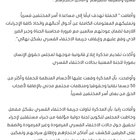
وأضافت:” الحملة تهدف ايضًا إلى مساعدة أسر المختفين قسرياً
وتمليكهم المعلومات الكاملة عن أحوال أحبائهم واتخاذ كافة الإجراءات
اللازمة لضمان عودتهم سالمين مع ضرورة محاسبة الجناة وجبر الضرر
الذي وقع عليهم وإيقاف جريمة الاختفاء القسري بشكل نهائي”.
وأكدت تقديم مذكرة إبلاغ قانونية موجهة لمجلس حقوق الإنسان
بصورة للجنة المعنية بحالات الاختفاء القسري.
وأوضحت، بأن المذكرة وقعت عليها الأجسام المنظمة للحملة وأكثر من
50 جسما نقابيا وحقوقيا ومنظمات مجتمع مدني بالإضافة لأصحاب
الحق من بعض أسر المختفين قسرياً.
وأفادت رانيا، بأن المذكرة تناولت جريمة الاختفاء القسري بشكل مفصل
وخاطبت المجلس لتكوين لجنة دولية مؤلفة من خبراء مستقلين لإجراء
تحقيق حول حالات الاختفاء القسري المرصودة وغير المرصودة والضغط
على الطرفين للكشف عن أماكن احتجازهم وإطلاق سراحهم وتمكين