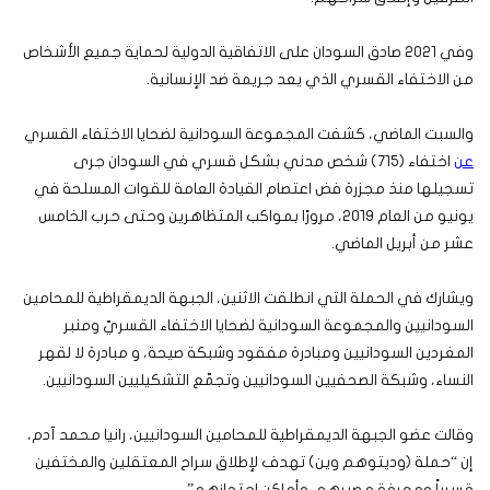
وفي 2021 صادق السودان على الاتفاقية الدولية لحماية جميع الأشخاص
من الاختفاء القسري الذي يعد جريمة ضد الإنسانية.
والسبت الماضي، كشفت المجموعة السودانية لضحايا الاختفاء القسري
عن
اختفاء (715) شخص مدني بشكل قسري في السودان
جرى
تسجيلها منذ مجزرة فض اعتصام القيادة العامة للقوات المسلحة في
يونيو من العام ٢٠١٩، مرورًا بمواكب المتظاهرين وحتى حرب الخامس
عشر من أبريل الماضي.
ويشارك في الحملة التي انطلقت الاثنين، الجبهة الديمقراطية للمحامين
السودانيين والمجموعة السودانية لضحايا الاختفاء القسريّ ومنبر
المغردين السودانيين ومبادرة مفقود وشبكة صيحة، و مبادرة لا لقهر
النساء، وشبكة الصحفيين السودانيين وتجمّع التشكيليين السودانيين.
وقالت عضو الجبهة الديمقراطية للمحامين السودانيين، رانيا محمد آدم،
إن “حملة (وديتوهم وين) تهدف لإطلاق سراح المعتقلين والمختفين
قسرياً ومعرفة مصيرهم وأماكن احتجازهم”.