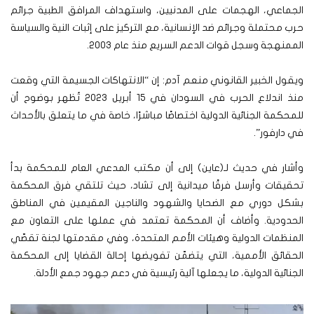
الجماعي، الهجمات على المدنيين، واستهداف المرافق الطبية جرائم
حرب محتملة وجرائم ضد الإنسانية، مع التركيز على إثبات النية والسياسة
الممنهجة وسجل قوات الدعم السريع منذ عام 2003.
ويقول الخبير القانوني منعم آدم: إن “الانتهاكات الجسيمة التي وقعت
منذ اندلاع الحرب في السودان في 15 أبريل 2023 تُظهر بوضوح أن
للمحكمة الجنائية الدولية اختصاصًا مباشرًا، خاصة في ما يتعلق بالأحداث
في دارفور”.
وأشار في حديث لـ(عاين) إلى أن مكتب المدعي العام للمحكمة بدأ
تحقيقات وأرسل فرقًا ميدانية إلى تشاد، حيث تلتقي فرق المحكمة
بشكل دوري مع الضحايا والشهود والناجين المقيمين في المناطق
الحدودية. وأضاف أن المحكمة تعتمد في عملها على التعاون مع
المنظمات الدولية وهيئات الأمم المتحدة، وفي مقدمتها لجنة تقصّي
الحقائق الأممية، التي يتضمّن تفويضها إحالة القضايا إلى المحكمة
الجنائية الدولية، ما يجعلها آلية رئيسية في دعم جهود جمع الأدلة.