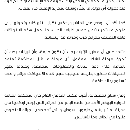
بحيث يمكن ملاحقة أي شخص ارتكب جريمة ضد الإنسانية أو جرائم حرب
عند دخوله أي دولة، ما يمثّل وسيلة لمحاربة الإفلات من العقاب.
كما أكد أن الوضع في الفاشر ويعكس تكرار الانتهاكات وتحولها إلى
منهج مستمر يشمل جميع أطراف الحرب، ما يجعل هذه الانتهاكات
قابلة للتصنيف كجرائم حرب وجرائم ضد الإنسانية.
وشدد على أن معايير الإثبات يجب أن تكون صارمة، وأن البيانات يجب أن
تفوق مرحلة الشك المعقول، لأن مرحلة ما قبل المحاكمة تعتمد
بالكامل على دقة البيانات والمعلومات المجمعة، وعندما تظهر
الانتهاكات متكررة بطريقة منهجية تصبح هذه الانتهاكات جرائم واضحة
تستوجب المحاكمة.
وفي سياق تحقيقاته، أعرب مكتب المدعي العام في المحكمة الجنائية
الدولية اليوكم الأحد عن قلقه البالغ من الجرائم التي يُزعم ارتكابها في
مدينة الفاشر بشمال دارفور، السودان، والتي تُعد ضمن الجرائم المنصوص
عليها في نظام روما الأساسي.