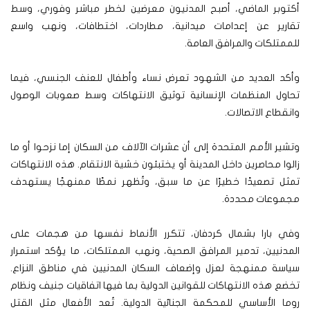
أكتوبر الماضي، أصبح المدنيون معرضين لخطر مباشر وفوري، وسط
تقارير عن إعدامات ميدانية، مطاردات، اختطافات، ونهب واسع
للممتلكات والمرافق العامة.
وأكد العديد من الشهود تعرض نساء وأطفال للعنف الجنسي، فيما
تحاول المنظمات الإنسانية توثيق الانتهاكات وسط صعوبات الوصول
وانقطاع الاتصالات.
وتشير الأمم المتحدة إلى أن عشرات الآلاف من السكان إما نزحوا أو ما
زالوا محاصرين داخل المدينة أو يختبئون خشية الانتقام. هذه الانتهاكات
تمثل تصعيدًا خطيرًا عن ما سبق، وتُظهر نمطًا ممنهجًا يستهدف
مجموعات محددة.
وفي بارا بشمال كردفان، تتكرر الأنماط نفسها من هجمات على
المدنيين، تدمير المرافق الصحية، ونهب الممتلكات، ما يؤكد استمرار
سياسة ممنهجة لعزل وإضعاف السكان المدنيين في مناطق النزاع.
تخضع هذه الانتهاكات للقوانين الدولية بما فيها اتفاقيات جنيف ونظام
روما الأساسي للمحكمة الجنائية الدولية. تُعد الأفعال مثل القتل