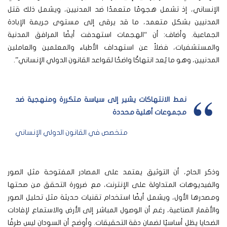
الإنساني، إذ تشمل هجومًا متعمدًا ضد المدنيين، ويشمل ذلك قتل
المدنيين بشكل متعمد، ما قد يرقى إلى مستوى جريمة الإبادة
الجماعية. وأضاف: أن “الهجمات استهدفت أيضًا المرافق المدنية
والمستشفيات، فضلاً عن استهداف الأطباء والمعلمين والعاملين
المدنيين، وهو ما يُعد انتهاكًا واضحًا لقواعد القانون الدولي الإنساني”.
نمط الانتهاكات يشير إلى سياسة متكررة ومنهجية ضد
مجموعات أهلية محددة
متخصص في القانون الدولي الإنساني
وذكر الحاج، أن التوثيق يعتمد على المصادر المفتوحة مثل الصور
والفيديوهات المتداولة على الإنترنت، مع ضرورة التحقق من صحتها
ومصدرها الأول، ويشمل أيضًا استخدام تقنيات حديثة مثل تحليل الصور
والأقمار الصناعية، رغم أن الوصول المباشر إلى الأرض والاستماع لإفادات
الضحايا يظل أساسيًا لضمان دقة التحقيقات. وأوضح أن السودان ليس طرفًا