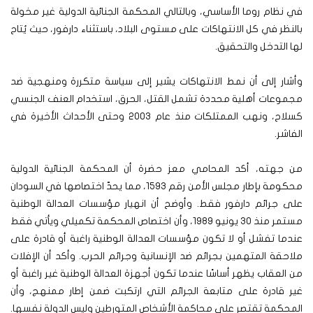
في نظام روما الأساسي، وبالتالي المحكمة الجنائية الدولية غير مخولة
بالنظر في كل الانتهاكات على مستوى البلاد، باستثناء دارفور، حيث يُتاح
لها التدخل والتحقيق.
وأشار إلى أن نمط الانتهاكات يشير إلى سياسة متكررة ومنهجية ضد
مجموعات أهلية محددة تشمل القتل، الحرق، استخدام العنف الجنسي
كسلاح، ونهب الممتلكات منذ عام 2003 وحتى الأحداث الأخيرة في
الفاشر.
من جهته، أكد المحامي معز حضرة أن المحكمة الجنائية الدولية
محكومة بإطار مجلس الأمن رقم 1593، مما يحدّ اختصاصها في السودان
على جرائم دارفور فقط. وأوضح أن انهيار مؤسسات العدالة الوطنية
مستمر منذ 30 يونيو 1989، وأن اختصاص المحكمة تكميلي ويأتي فقط
عندما تفشل أو لا تكون مؤسسات العدالة الوطنية راغبة أو قادرة على
ملاحقة المتهمين بجرائم ضد الإنسانية وجرائم الحرب. وأكد أن الإفلات
من العقاب يظهر أساسًا عندما تكون أجهزة العدالة الوطنية غير راغبة أو
غير قادرة على متابعة الجرائم التي ارتكبت ضمن إطار ممنهج، وأن
المحكمة تقتصر على محاكمة الأشخاص المتورطين وليس الدولة نفسها.