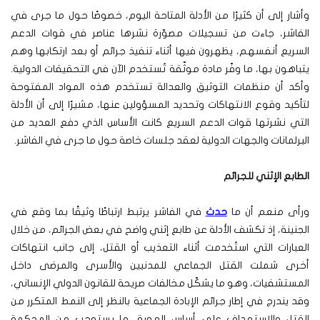
وأشار إلى أن كثيرًا من الأدلة المتاحة اليوم، خصوصًا حول ما جرى في
الفاشر، جاءت من تسجيلات مصوّرة نشرها عناصر في قوات الدعم
السريع أنفسهم، يظهرون فيها أثناء تنفيذ جرائم أو بعد ارتكابها وهم
يتباهون بها، ما وفّر مادة موثّقة تُستخدم الآن في التحقيقات الدولية.
وأكد أن منظمات التوثيق والعدالة تستخدم هذه المواد المفتوحة
لتأكيد وقوع الانتهاكات وتحديد المسؤولين عنها، مشيرًا إلى أن الأدلة
التي نشرتها قوات الدعم السريع كانت الأساس الذي دفع العديد من
البرلمانات والجهات الدولية لعقد جلسات خاصة حول ما جرى في الفاشر.
الطابع الإثني للجرائم
ورأى منعم أن ما
حدث
في الفاشر يرتبط ارتباطًا وثيقًا بما وقع في
الجنينة، إذ تكشف الأدلة عن طابع إثني واضح في بعض الجرائم، من خلال
العبارات التي استُخدمت أثناء التعذيب أو القتل، إلى جانب انتهاكات
أخرى شملت القتل الجماعي للمدنيين والأسرى والمرضى داخل
المستشفيات، وهو ما يشكّل مخالفات صريحة للقانون الدولي الإنساني،
وقد يندرج في إطار جرائم الإبادة الجماعية بالنظر إلى النمط المتكرر من
القتل والاستهداف على أساس الهوية، ما يستوجب من المحكمة