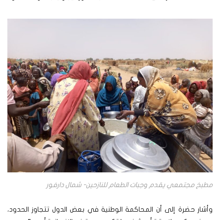
مطبخ مجتمعي يقدم وجبات الطعام للنازحين- شمال دارفور
وأشار حضرة إلى أن المحاكمة الوطنية في بعض الدول تتجاوز الحدود،