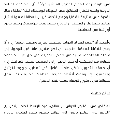
في دارفور رغم انعدام الوصول المباشر، مؤكّدًا أن المحكمة الجنائية
الدولية ولجنة تقصّي الحقائق هما الجهتان الوحيدتان اللتان تملكان حاليًا
القدرة على متابعة القضايا وجمع الأدلة، غير أن العدالة نفسها لا تزال
متاحة فقط على المستوى الدولي بسبب غياب مؤسسات وطنية قادرة
أو راغبة في المحاسبة.
وأضاف: أن “مسار العدالة الدولية بطبيعته بطيء ومعقد، مشيرًا إلى أن
بعض القضايا السابقة احتاجت إلى نحو عشرين عامًا قبل الوصول إلى
مرحلة المحاكمة، ما يعكس حجم التحديات في ظل غياب حكومة
تتعاون مع المحكمة أو تتيح الوصول إلى المشتبه فيهم. كما لفت إلى
أن ضعف التمويل شكّل عاملًا إضافيًا في تعطيل جهود التوثيق
والتحقيق، إذ توقفت أنشطة عديدة لمنظمات محلية كانت تعمل
بفعالية في دارفور وكردفان بسبب نقص الدعم”.
جرائم خطيرة
المختص في القانون الدولي الإنساني، عبد الباسط الحاج، يقول: إن
“الوضع في الفاشر يرقى إلى جرائم خطيرة تمس القانون الدولي