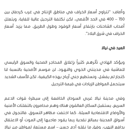
وأضاف: “تتراوح أسعار الخراف في مناطق الإنتاج في غرب كردفان بين
150 – 400 في الحد الأقصى، لكن تكلفة الترحيل عالية للغاية، ويتعلل
أصحاب الشاحنات بارتفاع أسعار الوقود وطول الطريق، مما يزيد أسعار
الخراف في شرق البلاد”.
العيد في نيالا
ويؤكد الهادي تأثرهم كثيراً بإغلاق المحاجر الصحية والسوق الرئيسي
للماشية في مدينتي الخوي والنهود، لن موسم الأضحية بالنسبة لنا
كتجار لم يفشل، ونستطيع جني أرباح بهذه الكيفية، لكن للأسف الشديد
سيتحمل المواطن الزيادات في قيمة الترحيل.
وفي مدينة نيالا غربي السودان الخاضعة إلى سيطرة قوات الدعم
السريع، يستقبل السكان العالقون هناك وهم محاصرون بالتفلتات الأمنية
والأوضاع الاقتصادية السيئة، كما اختفت مظاهر التسوق، فالتجول في
أسواق المدينة بمبالغ نقدية ربما يقود صاحبها إلى الموت أو الاعتقال
بدافع النهب، وفق ما نقله آدم حسن – اسم مستعار لمواطن من نيالا