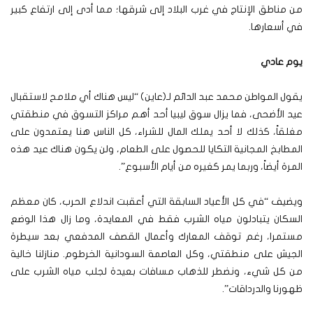
من مناطق الإنتاج في غرب البلاد إلى شرقها؛ مما أدى إلى ارتفاع كبير
في أسعارها.
يوم عادي
يقول المواطن محمد عبد الدائم لـ(عاين) “ليس هناك أي ملامح لاستقبال
عيد الأضحى، فما يزال سوق ليبيا أحد أهم مراكز التسوق في منطقتي
مغلقاً، كذلك لا أحد يملك المال للشراء، كل الناس هنا يعتمدون على
المطابخ المجانية التكايا للحصول على الطعام، ولن يكون هناك عيد هذه
المرة أيضاً، وربما يمر كغيره من أيام الأسبوع”.
ويضيف “في كل الأعياد السابقة التي أعقبت اندلاع الحرب، كان معظم
السكان يتبادلون مياه الشرب فقط في المعايدة، وما زال هذا الوضع
مستمرا، رغم توقف المعارك وأعمال القصف المدفعي بعد سيطرة
الجيش على منطقتي، وكل العاصمة السودانية الخرطوم. منازلنا خالية
من كل شيء، ونضطر للذهاب مسافات بعيدة لجلب مياه الشرب على
ظهورنا والدرداقات”.