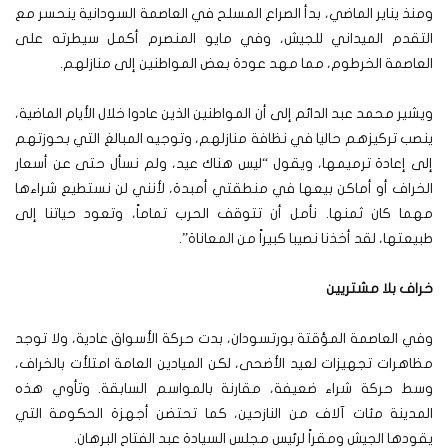
ومنذ يناير الماضي، بدأ الصراع المسلح في العاصمة السودانية ينحسر مع
التقدم الميداني للجيش، وفي مايو المنصرم أكمل سيطرته على
العاصمة الخرطوم، مما مهد عودة بعض المواطنين إلى منازلهم.
ويشير محمد عبد الدائم إلى أن المواطنين الذين عادوا خلال الأيام الماضية،
ينصب تركيزهم حاليا في نظافة منازلهم، وتوجيه المبالغ التي بحوزتهم
إلى إعادة ترميمها، ويقول “ليس هناك عيد، ولم نسأل حتى عن أسعار
الخراف أو أماكن بيعها في منطقتي أمبدة، لأنني لن نستطيع شراءها
مهما كان ثمنها. نأمل أن تتوقف الحرب تماماً، وتعود حياتنا إلى
طبيعتها، لقد أخذنا نصيبا كبيراً من المعاناة”.
خراف بلا مشتريين
وفي العاصمة المؤقتة بورتسودان، بدت حركة الأسواق عادية، ولا توجد
مظاهرات تجهيزات لعيد الأضحى، لكن الميادين العامة امتلأت بالخراف،
وسط حركة شراء ضعيفة، مقارنة بالمواسم السابقة. وتأوي هذه
المدينة مئات آلاف من النازحين، كما تحتضن أجهزة الحكومة التي
يقودها الجيش ومقراً لرئيس مجلس السيادة عبد الفتاح البرهان.