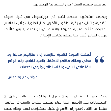
ربما يعجز معظم السكان في المدينة عن الوفاء بها.
ويضيف “ستجتهد معظم الأسر في بورتسودان في شراء خروف
الأضحية، والتنازل عن بقية الطقوس الأخرى، مثل الحلويات وشراء الملابس
الجديدة، واثاثات منزلية وغيرها. بالنسبة لي، لن نهتم باللبس والأثاث،
فهذه المبالغ الأحق بها تغطية تكاليف الإيجار”.
أنعشت العودة الكبيرة للنازحين إلى منازلهم مدينة ود
مدني وهناك مظاهر للاحتفاء بالعيد القادم، رغم الوضع
الاقتصادي السيء والغلاء الطاحن وتردي الخدمات
مواطن من ود مدني
ومن وادي حلفا شمال السودان، يقول المواطن محمد صالح لـ(عاين): إن
“استعدادات عيد الأضحى هذا العام ضعيفة مقارنة بالسنوات الماضية،
فقليل من الناس ذهبوا إلى الأسواق لشراء مستلزمات العيد، وذلك بسبب