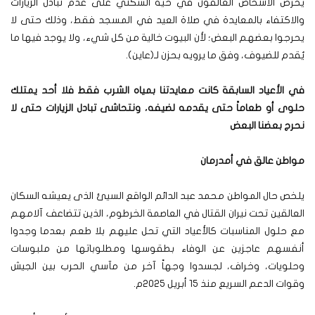
يحرص الأشخاص العالقون في حيه السكني على عدم تبادل الزيارات
والاكتفاء بالمعايدة في صلاة العيد في المسجد فقط، وذلك حتى لا
يحرجوا بعضهم البعض؛ لأن البيوت خالية من كل شيء، ولا يوجد فيها ما
يُقدم للضيوف، وفق ما يرويه بحزن لـ(عاين).
في الأعياد السابقة كانت معايدتنا بمياه الشرب فقط فلا أحد يمتلك
حلوى أو طعاماً حتى يقدمه لضيفه، ونتحاشى تبادل الزيارات حتى لا
نحرج بعضنا البعض
مواطن عالق في أمدرمان
يلخص حال المواطن محمد عبد الدائم الواقع السيئ الذى يعيشه السكان
العالقين تحت نيران القتال في العاصمة الخرطوم، الذين تتضاعف آلامهم
مع حلول المناسبات كالأعياد التي تحل عليهم بلا طعم بعدما وجدوا
أنفسهم عاجزين عن الوفاء بطقوسها ومطلوباتها من ملبوسات
وحلويات، وخراف، لجسدوا وجهاً آخر من مآسي الحرب بين الجيش
وقوات الدعم السريع منذ 15 أبريل 2025م.