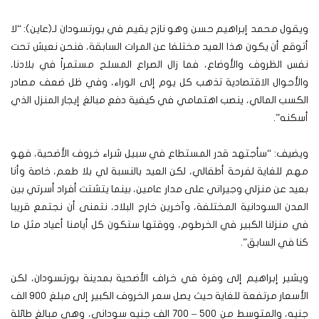
ويقول محمد إبراهيم حسن وهو نازح يقيم في بورتسودان لـ(عاين): “لا
أتوقع أن يكون هذا العيد مختلفا عن المرات السابقة، فنحن نعيش تحت
نفس الظروف والأوضاع، فما زال الصراع المسلح مستمراً في بلادنا،
والأحوال الاقتصادية تذهب كل يوم إلى الوراء، وفي ظل ضعف مصادر
الكسب المالي، ينصب اهتمامي في كيفية دفع مبالغ إيجار المنزل الذي
أسكنه”.
ويضيف: “سأجتهد قدر المستطاع في سبيل شراء خروف الأضحية، فهو
مهم للغاية لفرحة أطفالي، لكن العيد بالنسبة لي بلا طعم، خاصة وأنا
بعيد عن منزلي وجيراني على مدار عامين، بينما يتشتت أفراد أسرتي بين
المدن السودانية المختلفة، وآخرين خارج البلاد، نتمنى أن نجتمع قريبا
في منزلنا الكبير في الخرطوم، ووقتها ستكون كل أيامنا أعياد مثل ما
كنا في السابق”.
ويشير إبراهيم إلى وفرة في خراف الأضحية بمدينة بورتسودان، لكن
الأسعار مرتفعة للغاية حيث يصل سعر الخروف الكبير إلى مبلغ 900 الف
جنيه، والمتوسط من 500 – 700 الف جنيه سوداني، وهي مبالغ طائلة