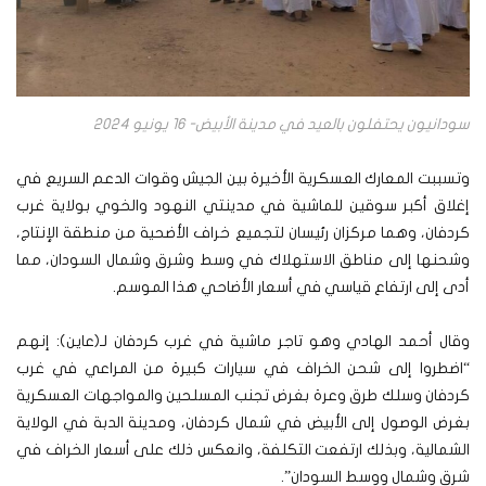
سودانيون يحتفلون بالعيد في مدينة الأبيض- 16 يونيو 2024
وتسببت المعارك العسكرية الأخيرة بين الجيش وقوات الدعم السريع في
إغلاق أكبر سوقين للماشية في مدينتي النهود والخوي بولاية غرب
كردفان، وهما مركزان رئيسان لتجميع خراف الأضحية من منطقة الإنتاج،
وشحنها إلى مناطق الاستهلاك في وسط وشرق وشمال السودان، مما
أدى إلى ارتفاع قياسي في أسعار الأضاحي هذا الموسم.
وقال أحمد الهادي وهو تاجر ماشية في غرب كردفان لـ(عاين): إنهم
“اضطروا إلى شحن الخراف في سيارات كبيرة من المراعي في غرب
كردفان وسلك طرق وعرة بغرض تجنب المسلحين والمواجهات العسكرية
بغرض الوصول إلى الأبيض في شمال كردفان، ومدينة الدبة في الولاية
الشمالية، وبذلك ارتفعت التكلفة، وانعكس ذلك على أسعار الخراف في
شرق وشمال ووسط السودان”.