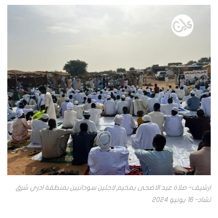
ارشيف- صلاة عيد الاضحى بمخيم لاجئين سودانيين بمنطقة ادري شرق
تشاد- 16 يونيو 2024