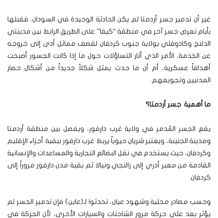
غير أن تدمير جسر أردمتا لم يكن الحادثة الوحيدة في السودان، فقبلها
بأيام تعرض جسر آخر في منطقة “كيقا” على الطريق الرابط بين مدينتي
الدلنج وكادوقلي بولاية جنوب كردفان لقصف مماثل أدى إلى خروجه
عن الخدمة، الأمر الذي أثار التساؤلات حول ما إذا كانت الجسور أصبحت
أهدافاً عسكرية، أم أن ما حدث يمثل شكلاً جديداً من أشكال حصار
المدنيين وتجويعهم.
ما أهمية جسر أردمتا؟
يقع الجسر المُدمر في ولاية غرب دارفور، ويفصل بين منطقة أردمتا
ومدينة الجنينة، ويعتبر شريان حيوياً يربط غرب دارفور ببقية أجزاء الإقليم
وكردفان، حيث يستخدم في نقل البضائع التجارية والمساعدات والإنسانية
القادمة من معبر أدري إلى زالنجي ونيالا ثم بقية مدن دارفور مروراً إلى
كردفان.
وحسب مصادر محلية وشهود عيان، تحدثوا لـ(عاين) فإن تدمير الجسر لم
يؤثر بعد على حركة مرور الشاحنات والسيارات الأخرى، لأن الحركة في