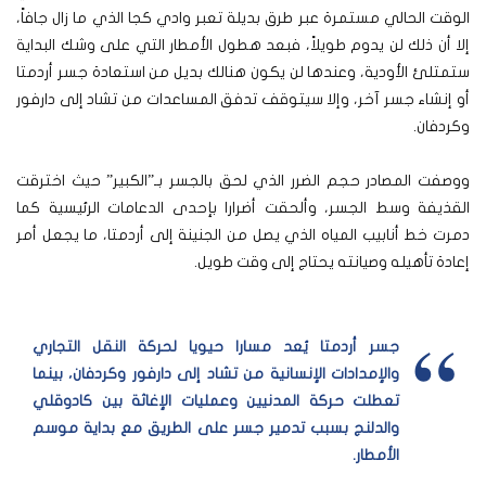
الوقت الحالي مستمرة عبر طرق بديلة تعبر وادي كجا الذي ما زال جافاً،
إلا أن ذلك لن يدوم طويلاً، فبعد هطول الأمطار التي على وشك البداية
ستمتلئ الأودية، وعندها لن يكون هنالك بديل من استعادة جسر أردمتا
أو إنشاء جسر آخر، وإلا سيتوقف تدفق المساعدات من تشاد إلى دارفور
وكردفان.
ووصفت المصادر حجم الضرر الذي لحق بالجسر بـ”الكبير” حيث اخترقت
القذيفة وسط الجسر، وألحقت أضرارا بإحدى الدعامات الرئيسية كما
دمرت خط أنابيب المياه الذي يصل من الجنينة إلى أردمتا، ما يجعل أمر
إعادة تأهيله وصيانته يحتاج إلى وقت طويل.
جسر أردمتا يُعد مسارا حيويا لحركة النقل التجاري
والإمدادات الإنسانية من تشاد إلى دارفور وكردفان، بينما
تعطلت حركة المدنيين وعمليات الإغاثة بين كادوقلي
والدلنج بسبب تدمير جسر على الطريق مع بداية موسم
الأمطار
.