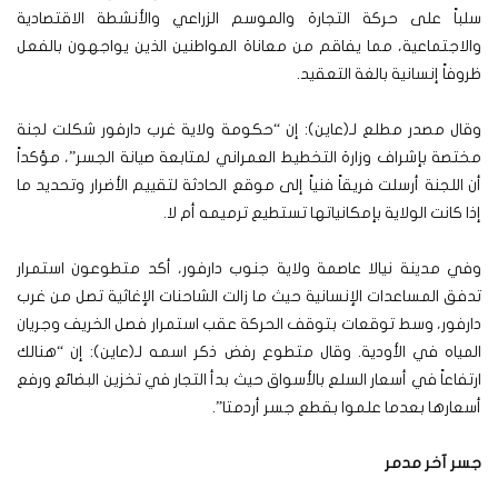
سلباً على حركة التجارة والموسم الزراعي والأنشطة الاقتصادية
والاجتماعية، مما يفاقم من معاناة المواطنين الذين يواجهون بالفعل
ظروفاً إنسانية بالغة التعقيد.
وقال مصدر مطلع لـ(عاين): إن “حكومة ولاية غرب دارفور شكلت لجنة
مختصة بإشراف وزارة التخطيط العمراني لمتابعة صيانة الجسر”، مؤكداً
أن اللجنة أرسلت فريقاً فنياً إلى موقع الحادثة لتقييم الأضرار وتحديد ما
إذا كانت الولاية بإمكانياتها تستطيع ترميمه أم لا.
وفي مدينة نيالا عاصمة ولاية جنوب دارفور، أكد متطوعون استمرار
تدفق المساعدات الإنسانية حيث ما زالت الشاحنات الإغاثية تصل من غرب
دارفور، وسط توقعات بتوقف الحركة عقب استمرار فصل الخريف وجريان
المياه في الأودية. وقال متطوع رفض ذكر اسمه لـ(عاين): إن “هنالك
ارتفاعاً في أسعار السلع بالأسواق حيث بدأ التجار في تخزين البضائع ورفع
أسعارها بعدما علموا بقطع جسر أردمتا”.
جسر آخر مدمر