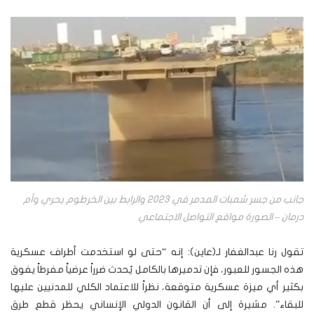
جانب من جسر شمبات المدمر في 2023 والرابط بين الخرطوم بحري وأم
درمان – الصورة مواقع التواصل الاجتماعي
تقول رنا عبدالغفار لـ(عاين): إنه “حتى لو استخدمت أطراف عسكرية
هذه الجسور للعبور، فإن تدميرها بالكامل يُحدث ضرراً عرضياً مفرطاً يفوق
بكثير أي ميزة عسكرية متوقعة، نظراً للاعتماد الكلي للمدنيين عليها
للبقاء”. مشيرة إلى أن القانون الدولي الإنساني يحظر قطع طرق