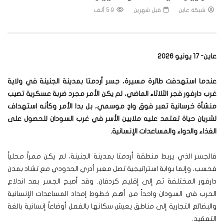
شبكة عاين
قبل شهرين
5.9 ألف
عاين- 17 يونيو 2026
عندما استهدفت طائرة مسيرة، جسر أردمتا بمدينة الجنينة في ولاية
غرب دارفور فجر الثلاثاء الماضي، لم يكن الأمر مجرد ضربة عسكرية تصيب
منشأة خرسانية تعبر فوق وادٍ موسمي، بل بدا الأمر وكأنه استهداف
لشريان حياة تعتمد عليه ملايين الأسر في غرب السودان للحصول على
الغذاء والدواء والمساعدات الإنسانية
.
فالجسر الذي يربط منطقة أردمتا بمدينة الجنينة، لم يكن ممراً محلياً
فحسب، وإنما بوابة استراتيجية تصل معبر أدري الحدودي مع تشاد بمدن
دارفور المختلفة ثم إلى إقليم كردفان. وقد أصبح الجسر بعد اندلاع
الحرب في السودان واحداً من أهم خطوط إمداد المساعدات الإنسانية
والبضائع التجارية إلى مناطق يعيش سكانها بالفعل أوضاعاً إنسانية بالغة
التعقيد.