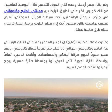
ولم يكن جسر أردمتا وحده الذي تعرض للتدمير خلال اليومين الماضيين،
فهنالك كوبري آخر على الطريق الرابط بين
مدينتي الدلنج وكادوقلي
في جنوب كردفان الواقعتين تحت سيطرة الجيش السوداني، تعرض
لقصف بواسطة طائرة مسيرة أدت إلى قطع الطريق وإجبار السيارات على
سلك طرق جانبية بديلة.
وذكرت مصادر محلية لـ(عاين) إن الجسر المدمر يقع على الشارع الرئيسي
بين الدلنج وكادوقلي، حوالي 50 كيلو متر تقريباً شمال كادوقلي، ويعد
معبر حيوياً لمرور حركة البضائع والمساعدات، وأكدت تدميره تماماً
بواسطة الغارة الجوية التي تعرض لها بواسطة طائرة مسيرة يرجح
تبعيتها لقوات الدعم السريع.