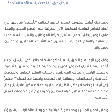
فرحان حق، المتحدث باسم الأمم المتحدة
ومع ذلك أعلنت حكومة السلام التابعة لتحالف “تأسيس” شروعها في
اتخاذ التدابير العاجلة لمعالجة الآثار المترتبة على تدمير الجسر، والعمل
على توفير بدائل تضمن استمرار حركة المواطنين وانسياب المساعدات
الإنسانية والسلع التجارية، بالتنسيق مع الشركاء المحليين والدوليين،
وفق بيان.
وقال وزير الإعلام والناطق باسم الحكومة، خالد دناع، في بيان، إن “جسر
أردمتا يعد الشريان الحيوي الذي يربط مدينة الجنينة بصفتها الشرقية،
والمنفذ الرئيسي لحركة المواطنين وانسياب السلع التجارية والخدمات
الأساسية والمساعدات الإنسانية إلى قطاعات واسعة من السكان”. مشيراً
إلى أن استهدافه لا يمكن النظر إليه باعتباره عملاً عسكرياً عادياً، بل يمثل
محاولة متعمدة لتعطيل حياة المدنيين وحرمانهم من مقومات العيش
الأساسية.
واعتبر تدمير الجسر يهدد بصورة مباشرة جهود الإغاثة الإنسانية، ويؤثر