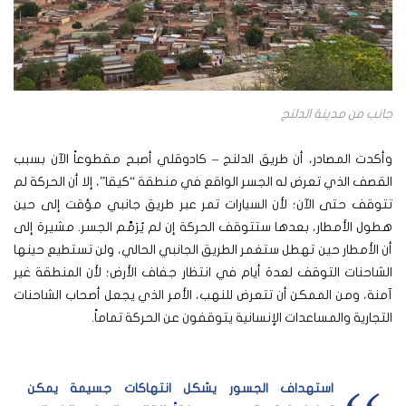
جانب من مدينة الدلنج
وأكدت المصادر، أن طريق الدلنج – كادوقلي أصبح مقطوعاً الآن بسبب
القصف الذي تعرض له الجسر الواقع في منطقة “كيقا”، إلا أن الحركة لم
تتوقف حتى الآن؛ لأن السيارات تمر عبر طريق جانبي مؤقت إلى حين
هطول الأمطار، بعدها ستتوقف الحركة إن لم يُرَمَّم الجسر. مشيرة إلى
أن الأمطار حين تهطل ستغمر الطريق الجانبي الحالي، ولن تستطيع حينها
الشاحنات التوقف لعدة أيام في انتظار جفاف الأرض؛ لأن المنطقة غير
آمنة، ومن الممكن أن تتعرض للنهب، الأمر الذي يجعل أصحاب الشاحنات
التجارية والمساعدات الإنسانية يتوقفون عن الحركة تماماً.
استهداف الجسور يشكل انتهاكات جسيمة يمكن