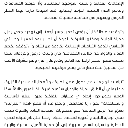
الإمدادات الغذائية والطبية الموجهة للمدنيين، وأن عرقلة المساعدات
وتدمير البنى التحتية اللازمة لإيصالها يُعد انتهاكاً صارخاً لهذا الحظر
العرفي ويسهم في مفاقمة مسببات المجاعة.
وتوقعت عبدالغفار أن يؤدي تدمير جسر أردمتا إلى تهديد جدي بعزل
مدينة الجنينة وضفتها الشرقية، لجهة أن الجسر يعد الممر اللوجستي
الأساسي لتدفق الشاحنات الإنسانية القادمة من تشاد، وأن توقفه يقطع
الغذاء والدواء عن ملايين المحتاجين في ولايات دارفور وكردفان. بينما
يتسبب قطع الجسر الرابط بين الدلنج وكادوقلي في وضع عشرات الآلاف
من المدنيين تحت حصار خانق يمنع حركتهم الطبيعية.
“تزامنت الهجمات مع دخول فصل الخريف والأمطار الموسمية الغزيرة،
مما يعني أن الطرق البديلة والوديان ستصبح غير قابلة للعبور إطلاقاً. هذا
الوضع يحول دون إيجاد أي مسارات التفافية لمرور السلع الأساسية
والمساعدات” تقول رنا عبدالغفار. وتحذر من أن قطع هذه “الشرايين”
يسرّع من انزلاق المدنيين نحو مستويات المجاعة الحادة والموت نتيجة
نقص الرعاية الطبية والأدوية المنقذة للحياة، وسط شلل تام لحركة التجارة
المحلية وانسياب السلع. منبهة إلى أن حماية الأعيان المدنية والبنية