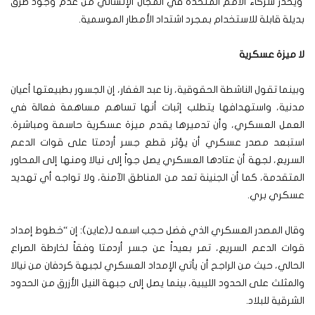
ويحذر شركاء الأمم المتحدة في المجال الإنساني من عدم وجود طرق
بديلة قابلة للاستخدام بمجرد اشتداد الأمطار الموسمية.
لا ميزة عسكرية
وبينما تقول الناشطة الحقوقية، رنا عبد الغفار، إن الجسور بطبيعتها أعيان
مدنية، واستهدافها يتطلب إثبات أنها تساهم مساهمة فعالة في
العمل العسكري، وأن تدميرها يقدم ميزة عسكرية حاسمة ومباشرة.
استبعد مصدر عسكري أن يؤثر قطع جسر أردمتا على قوات الدعم
السريع، لجهة أن عتادها العسكري يصل جواً إلى نيالا ومنها إلى المحاور
المتقدمة، كما أن الجنينة تعد من المناطق الآمنة، ولا تواجه أي تهديد
عسكري بري.
وقال المصدر العسكري الذي فضل حجب اسمه لـ(عاين): إن “خطوط إمداد
قوات الدعم السريع، تمر بعيداً عن جسر أردمتا وفقاً لخارطة الصراع
الحالي، حيث من الراجح أن يأتي الإمداد العسكري لجبهة كردفان من نيالا
والمثلث على الحدود الليبية، بينما يصل إلى جبهة النيل الأزرق من الحدود
الشرقية للبلاد.