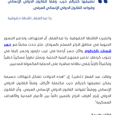
تصنيفها كجرائم حرب، وفقاً للقانون الدولي الإنساني
وقواعد القانون الدولي الإنساني العرفي
.
رنا عبدالغفار، ناشطة حقوقية
واعتبرت الناشطة الحقوقية، رنا عبدالغفار، أن استهداف وتدمير الجسور
الحيوية في مناطق النزاع المسلح بالسودان، مثل حدث سابقاً مع
جسر
شمبات بالخرطوم
والآن جسر أردمتا في غرب دارفور وجسر كيقا في
جنوب كردفان، تدمير ممنهج للبنية التحتية، ويمثل تطوراً عسكرياً خطيراً
وتكتيكاً كارثياً يلقي بظلاله مباشرة على الحماية المكفولة للمدنيين.
وقالت عبد الغفار لـ(عاين): إن “هذه الحوادث تشكل انتهاكات جسيمة
يمكن تصنيفها كجرائم حرب مكتملة الأركان، وفقاً للقانون الدولي
الإنساني ووفقاً لقواعد القانون الدولي الإنساني العرفي، وأن القانون
الدولي يُلزم أطراف النزاع بالتمييز دائماً بين الأعيان المدنية والأهداف
العسكرية”.