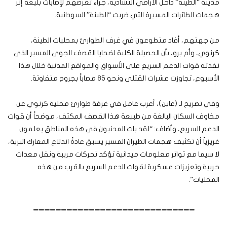
مدينة “الطينة” داخل الأراضي التشادية، جراء تعرضهم لإصابات بليغة إثر
هجمات الطائرات المسيرة التي ضربت “الطينة” السودانية.
من جهتهم، أفاد متطوعون في غرف الطوارئ بمحليات الطينة،
كرنوي، وأم برو، بأن الحصيلة الكلية لضحايا القصف الجوي المسير الذي
نفذته قوات الدعم السريع على الأسواق والمواقع المدنية خلال هذا
الأسبوع، تجاوزت عشرات القتلى ونحو 85 مصاباً بجروح متفاوتة.
وفي تصريح لـ (عاين)، أعرب عامل في غرفة طوارئ محلية كرنوي عن
مخاوف السكان البالغة من طبيعة هذا القصف المكثف، موضحاً أن قوات
الدعم السريع، وأضاف: “لقد بات المدنيون في هذه المناطق يعلمون
غريزياً أن تكثيف هجمات الطيران المسير يسبق عادةً اندلاع المعارك البرية،
لا سيما مع تواتر معلومات ميدانية تؤكد تحركات مريبة ونقل معدات
حربية وتعزيزات عسكرية لقوات الدعم السريع بالقرب من هذه
المحليات”.
_____________________________