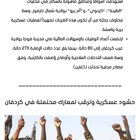
استهدفت أسواقاً ومناطق مأهولة بالسكان في محليات
“الطينة”، “كرنوي”، و”أم برو” بولاية شمال دارفور، وسط
مخاوف جديّة من أن تكون هذه الضربات تمهيداً لعمليات عسكرية
برية واسعة.
ارتفعت أعداد الوفيات بالإسهالات المائية في مدينة فوجا بولاية
غرب كردفان إلى 80 حالة، بينما بلغ عدد حالات الإصابة 273 حالة،
وسط ضعف التدخلات العلاجية وأوضاع وُصفت بالكارثية، وفق
مصادر محلية تحدثت لـ(عاين).
______________________________
حشود عسكرية وترقب لمعارك محتملة في كردفان