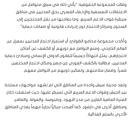
وقالت المجموعة الحقوقية: “يأتي ذلك في سياق متواصل من
الاعتقالات التعسفية والإخفاء القسري بحق المدنيين في مناطق
سيطرة قوات الدعم السريع، وما يصاحبها من نقل المحتجزين إلى
السجون ومراكز الاحتجاز دون إجراءات قانونية أو ضمانات حماية”.
وأكدت مجموعة محامو الطوارئ أن استمرار احتجاز المدنيين بمعزل عن
العالم الخارجي، ومنع التواصل مع ذويهم أو الكشف عن أماكن
احتجازهم، يمثل انتهاكاً جسيماً للقانون الدولي الإنساني ومبادئ حماية
المدنيين، مطالبة بالكشف الفوري عن مصير ومكان احتجاز المختفين
قسراً، وضمان سلامتهم، وتمكين ذويهم من التواصل معهم.
وتعد مدينة غبيش واحدة من المناطق التي لم تشهد مواجهات مسلحة
بين الجيش وقوات الدعم السريع التي تسيطر عليها، حيث استقبلت خلال
الفترة الماضية الفارين من مدن النهود، وبابنوسة، والفولة، والفاشر،
ومناطق أخرى في دارفور، كما أصبحت مركزاً تجارياً مهماً يغذي المناطق
الأخرى بالسلع الغذائية.