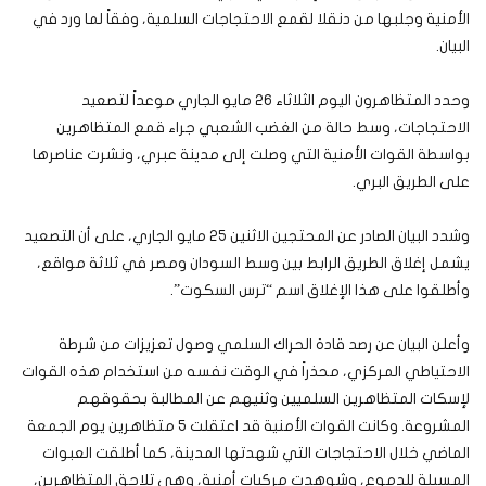
الأمنية وجلبها من دنقلا لقمع الاحتجاجات السلمية، وفقاً لما ورد في
البيان.
وحدد المتظاهرون اليوم الثلاثاء 26 مايو الجاري موعداً لتصعيد
الاحتجاجات، وسط حالة من الغضب الشعبي جراء قمع المتظاهرين
بواسطة القوات الأمنية التي وصلت إلى مدينة عبري، ونشرت عناصرها
على الطريق البري.
وشدد البيان الصادر عن المحتجين الاثنين 25 مايو الجاري، على أن التصعيد
يشمل إغلاق الطريق الرابط بين وسط السودان ومصر في ثلاثة مواقع،
وأطلقوا على هذا الإغلاق اسم “ترس السكوت”.
وأعلن البيان عن رصد قادة الحراك السلمي وصول تعزيزات من شرطة
الاحتياطي المركزي، محذراً في الوقت نفسه من استخدام هذه القوات
لإسكات المتظاهرين السلميين وثنيهم عن المطالبة بحقوقهم
المشروعة. وكانت القوات الأمنية قد اعتقلت 5 متظاهرين يوم الجمعة
الماضي خلال الاحتجاجات التي شهدتها المدينة، كما أطلقت العبوات
المسيلة للدموع، وشوهدت مركبات أمنية، وهي تلاحق المتظاهرين،