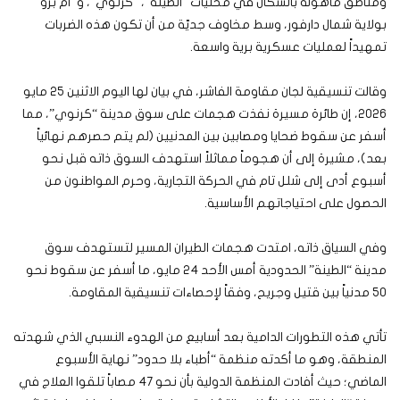
ومناطق مأهولة بالسكان في محليات “الطينة”، “كرنوي”، و”أم برو”
بولاية شمال دارفور، وسط مخاوف جديّة من أن تكون هذه الضربات
تمهيداً لعمليات عسكرية برية واسعة.
وقالت تنسيقية لجان مقاومة الفاشر، في بيان لها اليوم الاثنين 25 مايو
2026، إن طائرة مسيرة نفذت هجمات على سوق مدينة “كرنوي”، مما
أسفر عن سقوط ضحايا ومصابين بين المدنيين (لم يتم حصرهم نهائياً
بعد)، مشيرة إلى أن هجوماً مماثلاً استهدف السوق ذاته قبل نحو
أسبوع أدى إلى شلل تام في الحركة التجارية، وحرم المواطنون من
الحصول على احتياجاتهم الأساسية.
وفي السياق ذاته، امتدت هجمات الطيران المسير لتستهدف سوق
مدينة “الطينة” الحدودية أمس الأحد 24 مايو، ما أسفر عن سقوط نحو
50 مدنياً بين قتيل وجريح، وفقاً لإحصاءات تنسيقية المقاومة.
تأتي هذه التطورات الدامية بعد أسابيع من الهدوء النسبي الذي شهدته
المنطقة، وهو ما أكدته منظمة “أطباء بلا حدود” نهاية الأسبوع
الماضي؛ حيث أفادت المنظمة الدولية بأن نحو 47 مصاباً تلقوا العلاج في