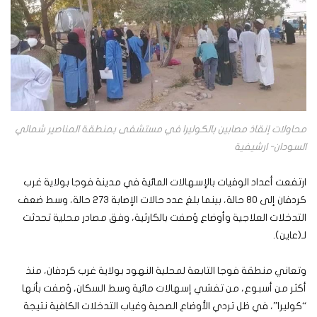
محاولات إنقاذ مصابين بالكوليرا في مستشفى بمنطقة المناصير شمالي
السودان- ارشيفية
ارتفعت أعداد الوفيات بالإسهالات المائية في مدينة فوجا بولاية غرب
كردفان إلى 80 حالة، بينما بلغ عدد حالات الإصابة 273 حالة، وسط ضعف
التدخلات العلاجية وأوضاع وُصفت بالكارثية، وفق مصادر محلية تحدثت
لـ(عاين).
وتعاني منطقة فوجا التابعة لمحلية النهود بولاية غرب كردفان، منذ
أكثر من أسبوع، من تفشي إسهالات مائية وسط السكان، وُصفت بأنها
“كوليرا”، في ظل تردي الأوضاع الصحية وغياب التدخلات الكافية نتيجة