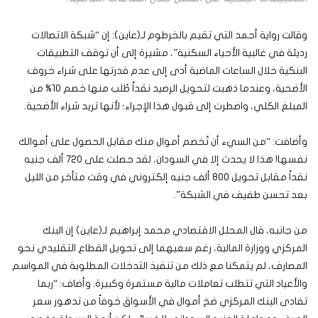
وقالت رواية أحمد التي تقيم بالخرطوم لـ(عاين): إن “شبكة الاتصالات
رديئة في غالبية الأحياء السكنية”، مشيرة إلى أن توقف التطبيقات
البنكية خلال الساعات الماضية أدى إلى عدم قدرتها على شراء خروف
الأضحية، وعندما ذهبت لتحويل الرصيد نقداً طُلب منها خصم 10% من
المبلغ الكلي، واضطرت إلى قبول هذا الإجراء؛ لأنها تريد شراء الأضحية.
وأضافت: “من السيء أن تُخصم أموال منك مقابل الحصول على أموالك
نفسها! هذا لا يحدث إلا في السودان، لقد حصلت على 720 ألف جنيه
نقداً مقابل تحويل 800 ألف جنيه إلكتروني في وقت متأخر من الليل
بعد تحسن طفيف في الشبكة”.
من جانبه، قال المحلل الاقتصادي محمد إبراهيم لـ(عاين) إن البنك
المركزي ووزارة المالية، رغم سعيهما إلى تحويل القطاع التقليدي نحو
المصارف، لم يتمكنا مع ذلك من تنفيذ التدخلات المطلوبة في المواسم
والأعياد التي تتطلب تعاملات مالية مستمرة وكبيرة. وأضاف: “ربما
تفادى البنك المركزي ضخ أموال في الأسواق خوفاً من تدهور سعر