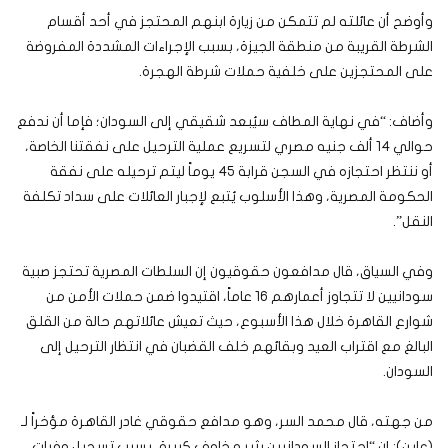
وأوضح أن عائلته لم تتمكن من زيارة ابنهم المحتجز في أحد أقسام
الشرطة القريبة من منطقة الجيزة، بسبب الإجراءات المشددة المفروضة
على المحتجزين على خلفية حملات شرطة الهجرة.
وأضاف: “في نهاية المطاف سيُبعد شقيقي إلى السودان؛ فإما أن ندفع
حوالي 14 ألف جنيه مصري لتسريع عملية الترحيل على نفقتنا الخاصة،
أو ننتظر احتجازه في السجن قرابة 45 يوماً ليتم ترحيله على نفقة
الحكومة المصرية، وهذا الأسلوب يُتبع لإجبار العائلات على سداد تكلفة
النقل”.
وفي السياق، قال مدافعون حقوقيون إن السلطات المصرية تحتجز صبية
سودانيين لا تتجاوز أعمارهم 16 عاماً، اقتيدوا ضمن حملات الأمن من
شوارع القاهرة خلال هذا الأسبوع، حيث تعيش عائلاتهم حالة من القلق
البالغ مع اقتراب العيد وبقائهم خلف القضبان في انتظار الترحيل إلى
السودان.
من جهته، قال محمد السر، وهو مدافع حقوقي غادر القاهرة مؤخراً لـ
(عاين): إن “احتجاز السودانيين يثير مخاوف كبيرة، بسبب تسجيل وفيات