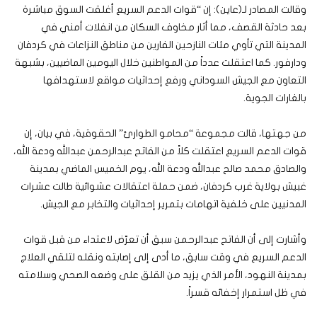
وقالت المصادر لـ(عاين): إن “قوات الدعم السريع أغلقت السوق مباشرة
بعد حادثة القصف، مما أثار مخاوف السكان من انفلات أمني في
المدينة التي تأوي مئات النازحين الفارين من مناطق النزاعات في كردفان
ودارفور. كما اعتقلت عدداً من المواطنين خلال اليومين الماضيين، بشبهة
التعاون مع الجيش السوداني ورفع إحداثيات مواقع لاستهدافها
بالغارات الجوية.
من جهتها، قالت مجموعة “محامو الطوارئ” الحقوقية، في بيان، إن
قوات الدعم السريع اعتقلت كلاً من الفاتح عبدالرحمن عبدالله ودعة الله،
والصادق محمد صالح عبدالله ودعة الله، يوم الخميس الماضي بمدينة
غبيش بولاية غرب كردفان، ضمن حملة اعتقالات عشوائية طالت عشرات
المدنيين على خلفية اتهامات بتمرير إحداثيات والتخابر مع الجيش.
وأشارت إلى أن الفاتح عبدالرحمن سبق أن تعرّض لاعتداء من قبل قوات
الدعم السريع في وقت سابق، ما أدى إلى إصابته ونقله لتلقي العلاج
بمدينة النهود، الأمر الذي يزيد من القلق على وضعه الصحي وسلامته
في ظل استمرار إخفائه قسراً.