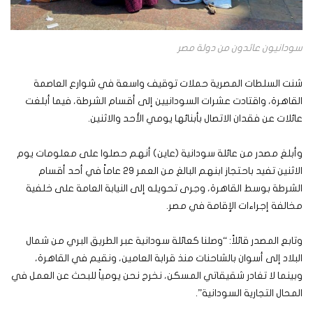
سودانيون عائدون من دولة مصر
شنت السلطات المصرية حملات توقيف واسعة في شوارع العاصمة
القاهرة، واقتادت عشرات السودانيين إلى أقسام الشرطة، فيما أبلغت
عائلات عن فقدان الاتصال بأبنائها يومي الأحد والاثنين.
وأبلغ مصدر من عائلة سودانية (عاين) أنهم حصلوا على معلومات يوم
الاثنين تفيد باحتجاز ابنهم البالغ من العمر 29 عاماً في أحد أقسام
الشرطة بوسط القاهرة، وجرى تحويله إلى النيابة العامة على خلفية
مخالفة إجراءات الإقامة في مصر.
وتابع المصدر قائلاً: “وصلنا كعائلة سودانية عبر الطريق البري من شمال
البلاد إلى أسوان بالشاحنات منذ قرابة العامين، ونقيم في القاهرة،
وبينما لا تغادر شقيقاتي المسكن، نخرج نحن يومياً للبحث عن العمل في
المحال التجارية السودانية”.