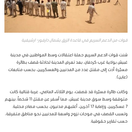
قوات من الدعم السريع في قاعدة الزرق بشمال دارفور- ارشيفية
شنت قوات الدعم السريع حملة اعتقالات وسط المواطنين في مدينة
غبيش بولاية غرب كردفان، بعد تعرض المدينة لحادثة قصف بطائرة
مسيّرة أدت إلى مقتل عدد من المدنيين والعسكريين، بحسب متابعات
(عاين).
وكانت طائرة مسيّرة قد قصفت، يوم الثلاثاء الماضي، عربة قتالية كانت
متوقفة وسط سوق مدينة غبيش، مما أسفر عن مقتل 11 شخصاً، بينهم
7 عسكريين، وإصابة 17 آخرين، أغلبهم مدنيون، بحسب مصادر محلية.
وتسبب القصف في موجات نزوح واسعة للمدنيين نحو مناطق متفرقة،
حسب تقارير حقوقية.