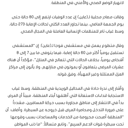
لانهيار الوضع الصحي والأمني في المنطقة.
وقالت مصادر محلية لـ(عاين) إن عدد الوفيات ارتفع إلى 80 حالة حتى
يوم الجمعة الماضي، بينما تجاوز العدد الكلي لحالات الإصابة 273 حالة،
وسط غياب تام للمنظمات الإنسانية العاملة في المجال الصحي.
وقال متطوع يعمل في مستشفى فوجا لـ(عاين): إن “المستشفى
تستقبل يومياً أكثر من 60 حالة إصابة، فيما يتوفى ما بين 7 إلى 8
أشخاص يومياً، بخلاف الحالات التي تتعالج في المنازل”، مؤكداً أن هناك
عشرات المرضى يتعافون أو يموتون في منازلهم، ولا يأتون إلى مراكز
العزل الممتلئة وغير المهيأة، وفق قوله.
وأشار إلى ندرة حادة في المحاليل الوريدية في المنطقة، وسط غياب
الاستجابة لنداءات الاستغاثة التي أطلقها أبناء المنطقة، مبيناً أن المرض
بدأ في الانتشار إلى مناطق مجاورة بسبب حركة المسافرين، مشدداً
على ضرورة التدخل ومحاصرة المرض قبل خروجه عن السيطرة. وأضاف: أن
“المنطقة أصبحت محرومة من الخدمات والمساعدات بسبب وقوعها
تحت سيطرة قوات الدعم السريع”، وتابع متسائلاً: “ما ذنب المواطن