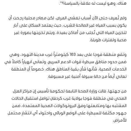
هناك، وهو ليست له علاقة بالسياسة؟”.
ولم تُعرف حتى الآن أسباب تفشي المرض، لكن مصادر محلية رجحت أن
يكون بسبب المياه غير الصالحة للشرب، حيث يعتمد السكان على آبار
لتخزين المياه التي تُجلب من أماكن بعيدة، ويتم تخزينها بصورة غير
صحية ولفترات طويلة.
وتقع منطقة فوجا على بعد 163 كيلومتراً غرب مدينة النهود، وهي
ضمن حدود مناطق سيطرة قوات الدعم السريع، وتعاني انهياراً كاملاً في
الخدمات الصحية، شأنها شأن بقية المناطق هناك، خصوصاً أن المنطقة
تعاني أيضاً من حالة سيولة أمنية غير مسبوقة.
من جهتها، قالت وزارة الصحة التابعة لحكومة تأسيس إن مراكز العزل
الصحي في منطقة فوجا بولاية غرب كردفان تواصل استقبال الحالات
المشتبه بها ومتابعتها وفق البروتوكولات الصحية المعتمدة، ضمن
جهود مكثفة للسيطرة على الوضع الوبائي واحتواء أي انتشار محتمل
للأمراض.