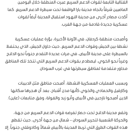
القتالية التابعة لقوات الدعم السريع عبرت المنطقة خلال اليومين
الماضيين شرقاً باتجاه مدينة بارا الواقعة تحت سيطرة الدعم السريع. كما
أكدت مصادر أخرى من مدينة النهود استقبال المدينة أيضاً لقوات
عسكرية جديدة قادمة من جهة الغرب.
وأصبحت منطقة كردفان، في الآونة الأخيرة، بؤرة عمليات عسكرية
نشطة بين الجيش وقوات الدعم السريع، حيث حاول الجيش، الذي يحتفظ
بالسيطرة على مدينة الأبيض، في مرات عديدة التقدم جنوباً نحو الدلنج
وغرباً نحو الخوي، ليصطدم بقوات الدعم السريع التي تتخذ تلك المناطق
محاور متقدمة لمناطق سيطرتها في غرب السودان.
وبسبب العمليات العسكرية النشطة، أصبحت مناطق مثل الدبيبات
وكازقيل والحمادي والخوي كأنها مدن أشباح، بعد أن هجرها سكانها
الذين أصبحوا نازحين في الأبيض وأبو زبد والفولة، وفق متابعات (عاين).
وتقع مدينة الدلنج تحت حصار تفرضه قوات الدعم السريع من جهة،
والحركة الشعبية لتحرير السودان – شمال من جهة أخرى، حيث تقطع
هذه القوات الطرق التي تربط المدينة بالأبيض شمالاً وكادوقلي جنوباً. إلا