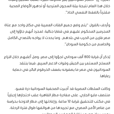
خلال هذا العام نتيجة بيئة السجون المتردية أو تدهور الأوضاع الصحية
مقترناً بالضغط النفسي الحاد”.
وأردف بالقول: “يتم وضع جميع الفئات العمرية في مكان واحد مع عتاة
المجرمين المحكوم عليهم في قضايا جنائية، لمجرد أنهم جاؤوا إلى
مصر فارين من الحرب في بلدهم.. وما يحدث لا يواجه بالتصدي الكامل
والحاسم من حكومة السودان”.
يُذكر أن قرابة 800 ألف سوداني لجؤوا إلى مصر، وصل أغلبهم خلال النزاع
المسلح المستمر بين الجيش وقوات الدعم السريع، فيما ينتقد
السودانيون في مصر ما يصفونه بضعف الخرطوم البائن في حماية
رعاياها.
وكانت السلطات المصرية قد أجبرت الصحفية السودانية درة قمبو،
منتصف مايو الجاري، على مغادرة مطار القاهرة عقب احتجازها إجبارياً
في مكتب للتحقيق قرابة 12 ساعة، وإعادتها إلى مطار الدوحة بحراسة
من عناصر الأمن المصري مع تجريدها من هواتفها طوال فترة الرحلة،