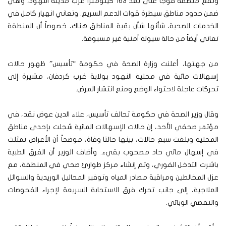
وتقع منطقة فوجا على بعد 163 كيلومتراً غرب مدينة النهود، وهي
ضمن حدود مناطق سيطرة قوات الدعم السريع. وتعاني انهيار كامل في
الخدمات الصحية، شأنها شأن بقية المناطق هناك، خصوصاً أن المنطقة
تعاني أيضاً من حالة سيولة أمنية غير مسبوقة.
من جهتها، أعلنت وزارة الصحة في حكومة “تأسيس” ظهور حالات
إسهالات مائية في محلية النهود بولاية غرب كردفان، مشيرة إلى
تحركات عاجلة لاحتواء الوضع ومنع انتشار المرض.
وقال وزير الصحة في حكومة تحالف تأسيس، علاء الدين عوض نقد، في
مؤتمر صحفي الأحد، إن حالات الإسهالات المائية سُجلت بإحدى مناطق
المحلية وبلغت سبع حالات، بينها حالتا وفاة، موضحاً أن الأعراض تمثلت
في إسهال مائي حاد مصحوب بقيء. وأضاف الوزير أن الفرق الطبية
باشرت التدخل الفوري، وتم إنشاء مركز طوارئ صحي في المنطقة، مع
عزل المخالطين ومراقبة مصادر المياه وتوفير المحاليل الوريدية والسوائل
العلاجية، إلى جانب تحرك فرق الاستجابة السريعة لإجراء الفحوصات
والتقصي الوبائي.