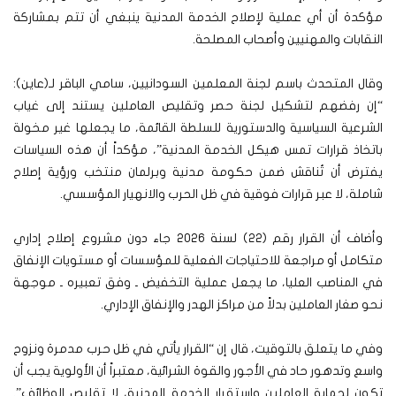
مؤكدة أن أي عملية لإصلاح الخدمة المدنية ينبغي أن تتم بمشاركة
النقابات والمهنيين وأصحاب المصلحة.
وقال المتحدث باسم لجنة المعلمين السودانيين، سامي الباقر لـ(عاين):
“إن رفضهم لتشكيل لجنة حصر وتقليص العاملين يستند إلى غياب
الشرعية السياسية والدستورية للسلطة القائمة، ما يجعلها غير مخولة
باتخاذ قرارات تمس هيكل الخدمة المدنية”، مؤكداً أن هذه السياسات
يفترض أن تُناقش ضمن حكومة مدنية وبرلمان منتخب ورؤية إصلاح
شاملة، لا عبر قرارات فوقية في ظل الحرب والانهيار المؤسسي.
وأضاف أن القرار رقم (22) لسنة 2026 جاء دون مشروع إصلاح إداري
متكامل أو مراجعة للاحتياجات الفعلية للمؤسسات أو مستويات الإنفاق
في المناصب العليا، ما يجعل عملية التخفيض ـ وفق تعبيره ـ موجهة
نحو صغار العاملين بدلاً من مراكز الهدر والإنفاق الإداري.
وفي ما يتعلق بالتوقيت، قال إن “القرار يأتي في ظل حرب مدمرة ونزوح
واسع وتدهور حاد في الأجور والقوة الشرائية، معتبراً أن الأولوية يجب أن
تكون لحماية العاملين واستقرار الخدمة المدنية، لا تقليص الوظائف”.