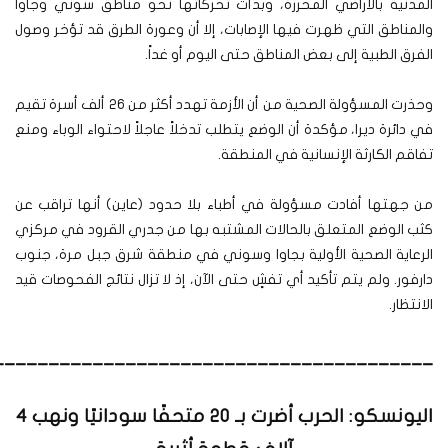
المدنية بالأراضي المحررة، وبدأت تحركاتها نحو مناطق سوني وجاوا
والمناطق التي ظهرت فيها الإصابات، إلا أن وعورة الطرق قد تؤخر وصول
الفرق الطبية إلى بعض المناطق حتى اليوم أو غداً.
وحذرت المسؤولة الصحية من أن الأزمة تهدد أكثر من 26 ألف أسرة تقيم
في دائرة ديرا، مؤكدة أن الوضع يتطلب تدخلاً عاجلاً لاحتواء الوباء ومنع
تفاقم الكارثة الإنسانية في المنطقة.
من جهتها أفادت مسؤولة في أطباء بلا حدود (عاين) أنها تراقب عن
كثب الوضع المتعلق بالحالات المشتبه بها من جدري القرود في مركزي
الرعاية الصحية الأولية بجاوا وسوني في منطقة شرق جبل مرة، جنوب
دارفور. ولم يتم تأكيد أي تفشٍ حتى الآن، إذ لا تزال نتائج الفحوصات قيد
الانتظار.
________________________________________
اليونسكو: الحرب أضرت بـ 20 متحفًا سودانيًا ونهب 4