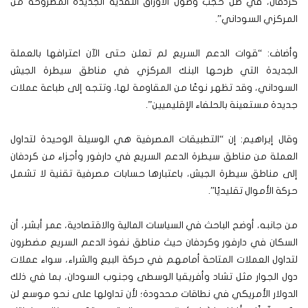
كردفان، في ظل حجب وصول الأوراق النقدية الجديدة المطروحة من
المركزي السوداني”.
وأضاف: “قوات الدعم السريع لم تعلن حتى الآن اعترافها بالعملة
الجديدة التي طرحها البنك المركزي في مناطق سيطرة الجيش
السوداني، وقد تظهر نوعًا من المقاومة لها، وتتجه إلى طباعة عملات
جديدة مستعينة بالحلفاء الإقليميين”.
وقال إبراهيم: إن “التطبيقات المصرفية هي الوسيلة الوحيدة لتداول
العملة من مناطق سيطرة الدعم السريع في دارفور وأجزاء من كردفان
إلى مناطق سيطرة الجيش، باعتبارها حسابات مصرفية تقنية لا تشمل
حركة الأموال تقليديًا”.
من جانبه، أوضح الباحث في السياسات المالية والاقتصادية، عمر أبشر، أن
السكان في دارفور وكردفان حيث مناطق نفوذ الدعم السريع مضطرون
لتداول العملات المتاحة أمامهم في حركة البيع والشراء، سواء عملات
دول الجوار مثل تشاد وأفريقيا الوسطى وجنوب السودان، بما في ذلك
الدولار الأمريكي في نطاقات محدودة؛ لأن تداولها على نحو موسع لن