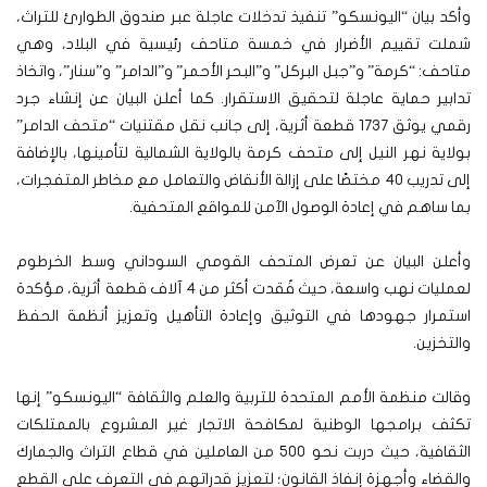
وأكد بيان “اليونسكو” تنفيذ تدخلات عاجلة عبر صندوق الطوارئ للتراث،
شملت تقييم الأضرار في خمسة متاحف رئيسية في البلاد، وهي
متاحف: “كرمة” و”جبل البركل” و”البحر الأحمر” و”الدامر” و”سنار”، واتخاذ
تدابير حماية عاجلة لتحقيق الاستقرار. كما أعلن البيان عن إنشاء جرد
رقمي يوثق 1737 قطعة أثرية، إلى جانب نقل مقتنيات “متحف الدامر”
بولاية نهر النيل إلى متحف كرمة بالولاية الشمالية لتأمينها، بالإضافة
إلى تدريب 40 مختصًا على إزالة الأنقاض والتعامل مع مخاطر المتفجرات،
بما ساهم في إعادة الوصول الآمن للمواقع المتحفية.
وأعلن البيان عن تعرض المتحف القومي السوداني وسط الخرطوم
لعمليات نهب واسعة، حيث فُقدت أكثر من 4 آلاف قطعة أثرية، مؤكدة
استمرار جهودها في التوثيق وإعادة التأهيل وتعزيز أنظمة الحفظ
والتخزين.
وقالت منظمة الأمم المتحدة للتربية والعلم والثقافة “اليونسكو” إنها
تكثف برامجها الوطنية لمكافحة الاتجار غير المشروع بالممتلكات
الثقافية، حيث دربت نحو 500 من العاملين في قطاع التراث والجمارك
والقضاء وأجهزة إنفاذ القانون؛ لتعزيز قدراتهم في التعرف على القطع