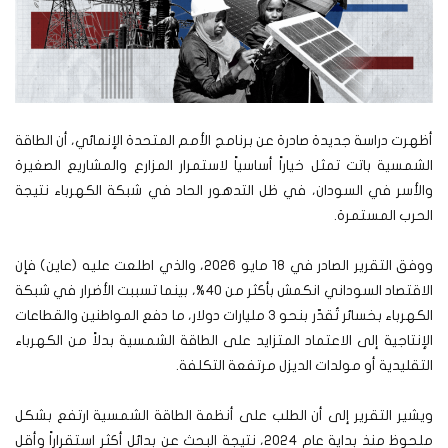
أظهرت دراسة جديدة صادرة عن برنامج الأمم المتحدة الإنمائي، أن الطاقة
الشمسية باتت تمثل خياراً أساسياً لاستمرار المزارع والمشاريع الصغيرة
والأسر في السودان، في ظل التدهور الحاد في شبكة الكهرباء نتيجة
الحرب المستمرة.
ووفق التقرير الصادر في 18 مايو 2026، والذي اطلعت عليه (عاين) فإن
الاقتصاد السوداني انكمش بأكثر من 40%، بينما تسببت الأضرار في شبكة
الكهرباء بخسائر تُقدّر بنحو 3 مليارات دولار، ما دفع المواطنين والقطاعات
الإنتاجية إلى الاعتماد المتزايد على الطاقة الشمسية بدلاً من الكهرباء
التقليدية أو مولدات الديزل مرتفعة التكلفة.
ويشير التقرير إلى أن الطلب على أنظمة الطاقة الشمسية ارتفع بشكل
ملحوظ منذ بداية عام 2024، نتيجة البحث عن بدائل أكثر استقراراً وأقل