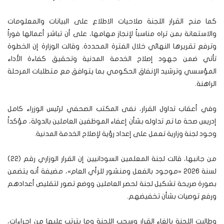
كما منح القرار اللجنة صلاحيات الاطلاع على البيانات والمعلومات
والاستعانة بمن تراه مناسباً لإنجاز مهامها، على أن تباشر أعمالها فوراً
وترفع تقريرها النهائي خلال الفترة المحددة. وقالت الوزارة إن الخطوة
تأتي ضمن جهود إصلاح الخدمة المدنية وتحقيق كفاءة الأداء
المؤسسي وترشيد الإنفاق الحكومي بما يتوافق مع متطلبات المرحلة
الراهنة.
وفي أعقاب تداول القرار، نفى المكتب الصحفي لرئيس الوزراء كامل
إدريس صحة ما تم تداوله بشأن إعفاء الموظفين العاملين بالدولة، مؤكداً
وجود لجنة وزارية تعمل على إعداد رؤية لإصلاح الخدمة المدنية.
من جانبها، قالت لجنة المعلمين السودانيين إن القرار الوزاري رقم (22)
لسنة 2026 «موجود بالفعل ومنشور للرأي العام»، مضيفة أنه يتضمن
بصورة صريحة تشكيل لجنة لحصر العاملين ووضع تصور لتقليص أعدادهم
ورفع توصيات بشأن تخفيضهم.
وطالبت اللجنة بإلغاء القرار وسحب اللجنة وما يترتب عليها من إجراءات،