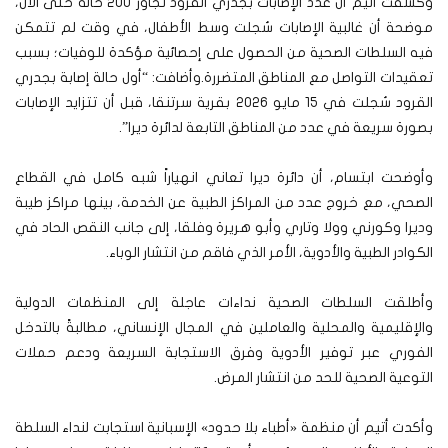
وكشفت أتيم أن عدد الإصابات بجدري القرود تجاوز 200 حالة حتى الآن،
موضحة أن غالبية الإصابات سُجلت وسط الأطفال، في وقت لم تتمكن
فيه السلطات الصحية من الحصول على إحصائية مؤكدة للوفيات؛ بسبب
تعقيدات التواصل مع المناطق المتضررة.وأضافت: “أول حالة إصابة بجدري
القرود سُجلت في 15 مايو 2026 بقرية سرتنقا، قبل أن تتزايد الإصابات
بصورة سريعة في عدد من المناطق التابعة لدائرة ديرا”.
وأوضحت ابتسام، أن دائرة ديرا تعاني انهياراً شبه كامل في القطاع
الصحي، مع خروج عدد من المراكز الطبية عن الخدمة، بينها مراكز طيبة
وديرا وكورني وولا وتاري وأبو هريرة وفلقا، إلى جانب النقص الحاد في
الكوادر الطبية والأدوية، الأمر الذي فاقم من انتشار الوباء.
وأطلقت السلطات الصحية نداءات عاجلة إلى المنظمات الدولية
والإقليمية والمحلية والعاملين في المجال الإنساني، مطالبةً بالتدخل
الفوري عبر توفير الأدوية وفرق الاستجابة السريعة ودعم حملات
التوعية الصحية للحد من انتشار المرض.
وأكدت أتيم أن منظمة «أطباء بلا حدود» الإسبانية استجابت لنداء السلطة