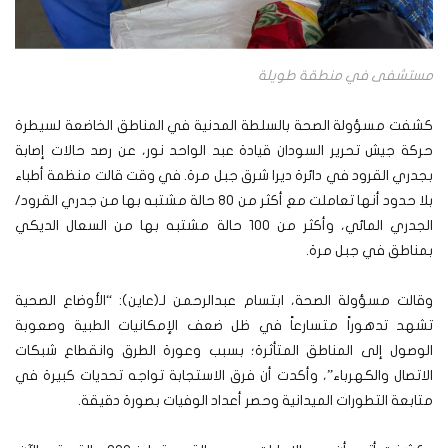
مستشفى في منطقة طويلة
كشفت مسؤولة الصحة بالسلطة المدنية في المناطق الخاضعة لسيطرة
حركة جيش تحرير السودان قيادة عبد الواحد نور، عن رصد حالات إصابة
بجدري القرود في دائرة ديرا شرق جبل مرة. في وقت قالت منظمة أطباء
بلا حدود أنها تعاملت مع أكثر من 80 حالة مشتبه بها من جدري القرود/
الجدري المائي، وأكثر من 100 حالة مشتبه بها من السعال الديكي
بمناطق في جبل مرة.
وقالت مسؤولة الصحة، ابتسام عبدالرحمن لـ(عاين): “الأوضاع الصحية
تشهد تدهوراً متسارعاً في ظل ضعف الإمكانيات الطبية وصعوبة
الوصول إلى المناطق المتأثرة؛ بسبب وعورة الطرق وانقطاع شبكات
الاتصال والكهرباء”، وأكدت أن فرق الاستجابة تواجه تحديات كبيرة في
متابعة التطورات الميدانية وحصر أعداد الوفيات بصورة دقيقة.