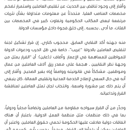
وأشار إلى وجود تناقض بين الحديث عن تقليص العاملين واستمرار تضخم
مخصصات المناصب العليا، متحدثاً عن معلومات متداولة بشأن نثريات
مرتفعة لبعض المكاتب الحكومية وتفاوت كبير في المخصصات بين
الفئات، ما أدى ـ بحسبه ـ إلى خلق فجوة داخل مؤسسات الدولة.
منه جهته أكد النقابي السابق، محجوب كناري، إن قرار تشكيل لجنة
لتقليص العاملين بالدولة “غريب”، خاصة في ظل الحرب ودعوات الدولة
للمواطنين للمساهمة في الإعمار. وأضاف لـ(عاين): أن “القرار يمثل من
وجهة نظر النقابيين ـ هجمة على مصدر رزق آلاف العاملين من عمال
وموظفين، مشككاً في قانونيته وواصفاً إياه بغير الصحيح. وأشار إلى
أنه في حال السعي لإصلاح الخدمة المدنية وتقليص العمالة، كان ينبغي
أن يتم ذلك عبر مشورة واسعة، وانتخاب لجان تمثل العاملين لمناقشة
القرار وتداعياته.
وحذّر من أن القرار سيواجه مقاومة من العاملين وتضامناً محلياً ودولياً،
بما في ذلك منظمات مثل منظمة العمل الدولية، باعتبار أن هناك
اتفاقات دولية صادقت عليها الحكومة تحمي حقوق العاملين. واعتبر أن
العاملين يمكن أن يلجأوا إلى القضاء، مرجحاً ـ بحسب رأيه ـ كسبهم لأي