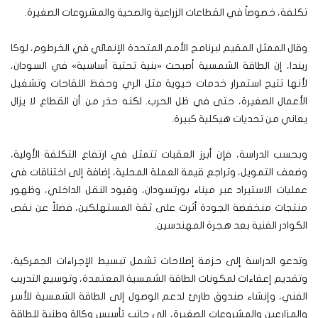
تكلفة، خصوصاً في القطاعات الزراعية والصحية والمشروعات الصغيرة.
وقال الممثل المقيم لبرنامج الأمم المتحدة الإنمائي في الخرطوم، لوكا
ريندا، إن الطاقة الشمسية أصبحت «بنية تحتية أساسية» في السودان،
لأنها تتيح استمرار خدمات حيوية مثل الري وحفظ اللقاحات وتشغيل
الأعمال الصغيرة، حتى في ظل الحرب. لكنه حذر من أن القطاع لا يزال
يعاني من تحديات هيكلية كبيرة.
وبحسب الدراسة، فإن أبرز العقبات تتمثل في ارتفاع التكلفة الأولية،
وضعف التمويل، وتراجع قيمة العملة المحلية، إضافة إلى اختناقات في
عمليات الاستيراد عبر ميناء بورتسودان، وقيود النقل الداخلي، وظهور
منتجات منخفضة الجودة أثرت على ثقة المستهلكين، فضلاً عن نقص
الكوادر الفنية بعد هجرة المهندسين.
وتدعو الدراسة إلى حزمة إصلاحات تشمل تبسيط الإجراءات الجمركية،
وتقديم إعفاءات لمكونات الطاقة الشمسية المعتمدة، وتوسيع التدريب
الفني، وإنشاء صندوق طارئ لدعم الوصول إلى الطاقة الشمسية للأسر
والمزارعين والمشروعات الصغيرة، إلى جانب تأسيس وكالة وطنية للطاقة