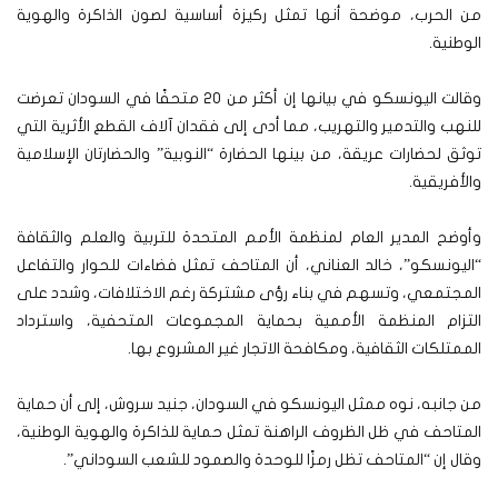
من الحرب، موضحة أنها تمثل ركيزة أساسية لصون الذاكرة والهوية
الوطنية.
وقالت اليونسكو في بيانها إن أكثر من 20 متحفًا في السودان تعرضت
للنهب والتدمير والتهريب، مما أدى إلى فقدان آلاف القطع الأثرية التي
توثق لحضارات عريقة، من بينها الحضارة “النوبية” والحضارتان الإسلامية
والأفريقية.
وأوضح المدير العام لمنظمة الأمم المتحدة للتربية والعلم والثقافة
“اليونسكو”، خالد العناني، أن المتاحف تمثل فضاءات للحوار والتفاعل
المجتمعي، وتسهم في بناء رؤى مشتركة رغم الاختلافات، وشدد على
التزام المنظمة الأممية بحماية المجموعات المتحفية، واسترداد
الممتلكات الثقافية، ومكافحة الاتجار غير المشروع بها.
من جانبه، نوه ممثل اليونسكو في السودان، جنيد سروش، إلى أن حماية
المتاحف في ظل الظروف الراهنة تمثل حماية للذاكرة والهوية الوطنية،
وقال إن “المتاحف تظل رمزًا للوحدة والصمود للشعب السوداني”.