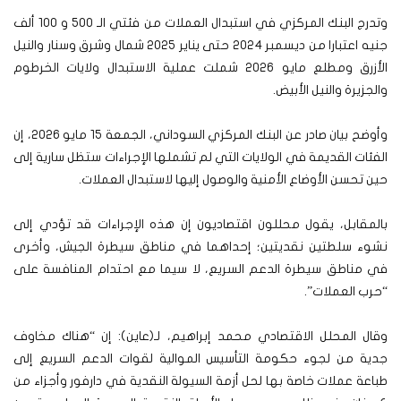
وتدرج البنك المركزي في استبدال العملات من فئتي الـ 500 و 100 ألف
جنيه اعتبارا من ديسمبر 2024 حتى يناير 2025 شمال وشرق وسنار والنيل
الأزرق ومطلع مايو 2026 شملت عملية الاستبدال ولايات الخرطوم
والجزيرة والنيل الأبيض.
وأوضح بيان صادر عن البنك المركزي السوداني، الجمعة 15 مايو 2026، إن
الفئات القديمة في الولايات التي لم تشملها الإجراءات ستظل سارية إلى
حين تحسن الأوضاع الأمنية والوصول إليها لاستبدال العملات.
بالمقابل، يقول محللون اقتصاديون إن هذه الإجراءات قد تؤدي إلى
نشوء سلطتين نقديتين؛ إحداهما في مناطق سيطرة الجيش، وأخرى
في مناطق سيطرة الدعم السريع، لا سيما مع احتدام المنافسة على
“حرب العملات”.
وقال المحلل الاقتصادي محمد إبراهيم، لـ(عاين): إن “هناك مخاوف
جدية من لجوء حكومة التأسيس الموالية لقوات الدعم السريع إلى
طباعة عملات خاصة بها لحل أزمة السيولة النقدية في دارفور وأجزاء من