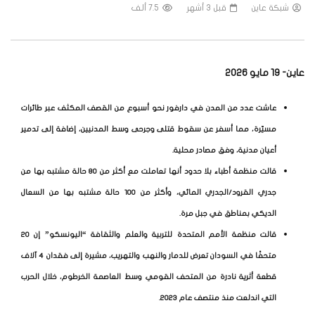
شبكة عاين
قبل 3 أشهر
7.5 ألف
عاين- 19 مايو 2026
عاشت عدد من المدن في دارفور نحو أسبوع من القصف المكثف عبر طائرات
مسيّرة، مما أسفر عن سقوط قتلى وجرحى وسط المدنيين، إضافة إلى تدمير
أعيان مدنية، وفق مصادر محلية.
قالت منظمة أطباء بلا حدود أنها تعاملت مع أكثر من 80 حالة مشتبه بها من
جدري القرود/الجدري المائي، وأكثر من 100 حالة مشتبه بها من السعال
الديكي بمناطق في جبل مرة.
قالت منظمة الأمم المتحدة للتربية والعلم والثقافة “اليونسكو” إن 20
متحفًا في السودان تعرض للدمار والنهب والتهريب، مشيرة إلى فقدان 4 آلاف
قطعة أثرية نادرة من المتحف القومي وسط العاصمة الخرطوم، خلال الحرب
التي اندلعت منذ منتصف عام 2023.