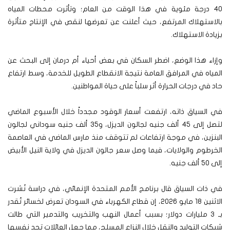
40 درجة مئوية في هذا الوقت من العام؛ وتأثرت محطات المياه
بالاستهلاك المرتفع، حيث أعلنت عن تعرضها لنقص في الإنتاج متأثرة
بزيادة الاستهلاك.
وإزاء هذا الوضع، اضطر السكان في بعض أحياء أم درمان إلى البحث عن
المياه في المرافق العامة نتيجة الانقطاع الطويل للخدمة، وسط ارتفاع
حاد في درجات الحرارة أثر سلباً على حياة المواطنين.
في السياق ذاته، ارتفعت أسعار الوقود مجدداً خلال الأسبوع الماضي
لتصل إلى 45 ألف جنيه لجالون الديزل، و35 ألف جنيه سوداني لجالون
البنزين، في موجة ارتفاعات لم تتوقف منذ مارس الماضي في العاصمة
الخرطوم والولايات، فيما وصل سعر جالون الديزل في ولاية النيل الأبيض
إلى 50 ألف جنيه.
في ذات السياق قال برنامج الأمم المتحدة الإنمائي، في دراسة نُشرت
الاثنين 18 مايو 2026، إن قطاع الكهرباء في السودان تعرض لخسائر تُقدر
بـ 3 مليارات دولار؛ بسبب أعمال النهب والتخريب والتدمير التي طالت
شبكات التوليد والنقل خلال النزاع المسلح، مما جعل العائلات تجد نفسها