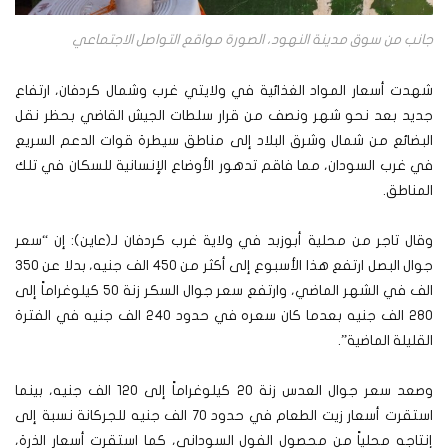
جانب من سوق مدينة النهود، الصورة مواقع التواصل الاجتماعي
شهدت أسعار المواد الغذائية في ولايتي غرب وشمال كردفان، ارتفاع
جديد بعد نحو شهر ونصف من قرار سلطات الجيش القاضي بحظر نقل
البضائع من شمال وشرق البلاد إلى مناطق سيطرة قوات الدعم السريع
في غرب السودان، مما فاقم تدهور الأوضاع الإنسانية للسكان في تلك
المناطق.
وقال تاجر من محلية أبوزبد في ولاية غرب كردفان لـ(عاين): إن “سعر
جوال البصل ارتفع هذا الأسبوع إلى أكثر من 450 الف جنيه، بدلا عن 350
الف في الشهر الماضي، وارتفع سعر جوال السكر زنة 50 كيلوغراماً إلى
280 الف جنيه بعدما كان سعره في حدود 240 الف جنيه في الفترة
القليلة الماضية”.
وصعد سعر جوال العدس زنة 20 كيلوغراماً إلى 120 الف جنيه، بينما
استقرت أسعار زيت الطعام في حدود 70 الف جنيه للجركانة نسبة إلى
إنتاجه محلياً من محصول الفول السوداني، كما استقرت أسعار الذرة،