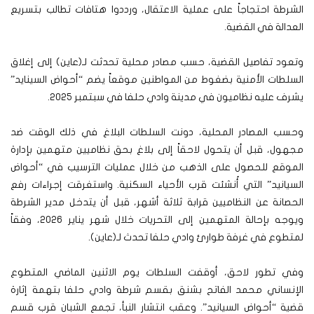
الشرطة احتجاجاً على عملية الاعتقال، ورددوا هتافات تطالب بتسريع
العدالة في القضية.
وتعود تفاصيل القضية، حسب مصادر محلية تحدثت لـ(عاين) إلى إغلاق
السلطات الأمنية بضغوط من المواطنين موقعاً يضم “أحواض السينايد”
يشرف عليه نظاميون في مدينة وادي حلفا في سبتمبر 2025.
وحسب المصادر المحلية، دونت السلطات البلاغ في ذلك الوقت ضد
مجهول، قبل أن يتحول لاحقاً إلى بلاغ بحق نظاميين متهمين بإدارة
الموقع للحصول على الذهب من خلال عمليات الترسيب في “أحواض
السيانيد” التي أُنشئت قرب الأحياء السكنية. واستغرقت إجراءات رفع
الحصانة عن النظاميين قرابة ثلاثة أشهر، قبل أن يتدخل مدير الشرطة
ويوجه بإحالة المتهمين إلى التحريات خلال شهر يناير 2026، وفقاً
لمتطوع في غرفة طوارئ وادي حلفا تحدث لـ(عاين).
وفي تطور لاحق، أوقفت السلطات يوم الاثنين الماضي المتطوع
الإنساني محمد الفاتح بشنق بقسم شرطة وادي حلفا بتهمة إثارة
قضية “أحواض السيانيد”. وعقب انتشار النبأ، تجمع الشبان قرب قسم