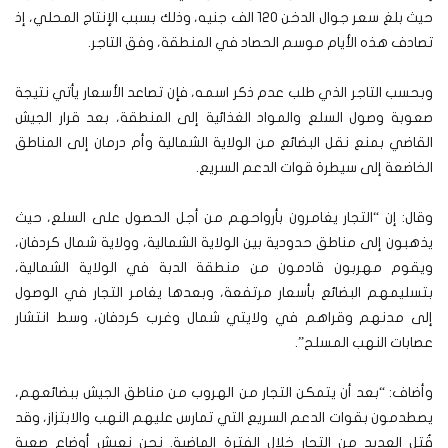
حيث بلغ سعر جوال الدخن 120 الف جنيه، وذلك بسبب الإنتاج المحلي، إذ
تصادف هذه الأيام موسم الحصاد في المنطقة، وفق التاجر.
وبحسب التاجر الذي طلب عدم ذكر اسمه، فإن تصاعد الأسعار يأتي نتيجة
صعوبة وصول السلع والمواد الغذائية إلى المنطقة، بعد قرار الجيش
القاضي بمنع نقل البضائع من الولاية الشمالية وأم درمان إلى المناطق
الخاضعة إلى سيطرة قوات الدعم السريع.
وقال: إن “التجار يغامرون بأرواحهم من أجل الحصول على السلع، حيث
يذهبون إلى مناطق حدودية بين الولاية الشمالية، وولاية شمال كردفان،
ويقوم مهربون قادمون من منطقة الدبة في الولاية الشمالية،
بتسليمهم البضائع بأسعار مرتفعة، وبعدها يغامر التجار في الوصول
إلى مدنهم وقراهم في ولايتي شمال وغرب كردفان، وسط انتشار
عصابات النهب المسلح”.
وأضاف: “بعد أن يتمكن التجار من الهروب من مناطق الجيش ببضائعهم،
يصطدمون بقوات الدعم السريع التي تمارس عليهم النهب والابتزاز، وقد
قُتل العديد من التجار خلال الفترة الماضية. نحن نعيش أوضاع صعبة