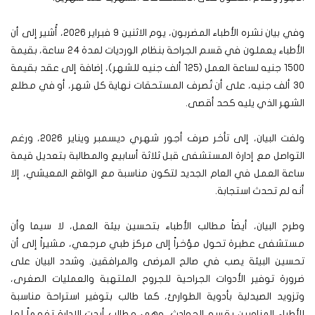
وفي بيان نشره الأطباء المضربون، يوم الاثنين 9 فبراير 2026، أُشير إلى أن
الأطباء يعملون في قسم الجراحة بنظام الورديات لمدة 24 ساعة، بقيمة
1500 جنيه لساعة العمل (125 ألف جنيه للشهر)، إضافة إلى عقد بقيمة
30 ألف جنيه، على أن تُصرف المستحقات نهاية كل شهر، أو في مطلع
الشهر الذي يليه كحد أقصى.
ولفت البيان، إلى تأخر صرف أجور شهري ديسمبر ويناير 2026، ورغم
التواصل مع إدارة المستشفى قبل ثلاثة أسابيع والمطالبة بتعديل قيمة
ساعة العمل في العام الجديد لتكون مناسبة مع الواقع المعيشي، إلا
أنه لم تحدث استجابة.
وطرح البيان، أيضاً مطالب الأطباء بتحسين بيئة العمل، لا سيما وأن
مستشفى عطبرة تحول مؤخراً إلى مركز طبي مرجعي، مشيراً إلى أن
تحسين البيئة يصب في صالح المرضى والمرافقين. وشدد البيان على
ضرورة توفير الأدوات الجراحية للجروح الملتهبة والعمليات الصغرى،
وتزويد الصيدلية بأدوية الطوارئ، كما طالب بتوفير استراحة مناسبة
للأطباء المناوبين بقسم الحوادث، وهي مطالب أبدت الإدارة تفهماً لها