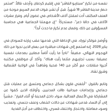
نفسه من تكرار “سيناريو الفاشر” في إقليم كردفان. وأردف قائلاً: “استمر
حصار مدينة الفاشر 18 شهراً، قبل أن تشن قوات الدعم السريع موجة من
العنف المكثف أدت لمقتل آلاف الأشخاص في غضون أيام، وفرار عشرات
الآلاف في حالة ذعر”، مستدركاً: “إن مهمتنا الجماعية هي محاسبة
المسؤولين عن ذلك، وضمان عدم تكرار ما حدث أبداً”.
وأوضح فولكر تورك، في الإحاطة التي قدمها عقب زيارته للسودان في
يناير 2026، إنه استمع إلى شهادات مباشرة من بعض الذين نجوا من ذلك
الهجوم النهائي، مضيفاً: “نادراً ما رأيت أناساً مصابين بصدمات نفسية
عميقة؛ بسبب تجاربهم مثلما رأيت هناك”. وأكد أن موظفي مكتبه
أجروا مقابلات مع أكثر من 140 ضحية وشاهداً في الولاية الشمالية
وشرق تشاد.
وتابع بالقول: “أبلغني فارون بشكل جماعي ومتسق عن عمليات قتل
جماعي وإعدامات ميدانية طالت المدنيين، وأولئك الذين كفوا عن
المشاركة في الأعمال العدائية، سواء داخل المدينة أو أثناء الفرار”، مشيراً
إلى أن النساء قدمن شهادات عن حالات اغتصاب وعنف جنسي، وتعذيب
وسوء معاملة، واحتجاز، واختفاء قسري، واختطاف من أجل الفدية.