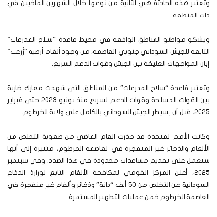
وتعتبر هذه الحادثة هي الثانية من نوعها خلال الشهرين الماضيين في
ذات المنطقة.
ويشكو مواطنو المناطق الواقعة في محيط قاعدة “سلاح المدرعات”
التابعة للجيش السوداني جنوبي العاصمة، من وجود ألغام أرضية “زُرعت”
إبان المواجهات العنيفة بين الجيش وقوات الدعم السريع.
وتعتبر قاعدة “سلاح المدرعات” من المناطق التي شهدت معارك ضارية
بين القوات المسلحة وقوات الدعم السريع منذ يونيو 2023 حتى فبراير
2025، قبل أن يسيطر الجيش السوداني بالكامل على ولاية الخرطوم.
وكانت الأمم المتحدة قد حذرت العام الماضي من صعوبة التخلص من
الألغام والذخائر غير المتفجرة في العاصمة الخرطوم، مشيرة إلى أنها
ستعمل على تقديم مساعدات محدودة في هذا الصدد. وفي سبتمبر
2025، أعلن المركز القومي لمكافحة الألغام التابع لوزارة الدفاع
السودانية عن التخلص من 50 ألف “دانة” وذخائر وألغام غير منفجرة في
العاصمة الخرطوم ضمن عمليات التطهير المستمرة.