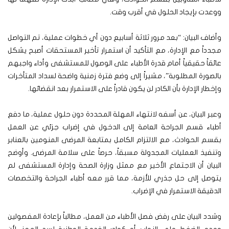
ووعدت بإيجاد الحلول في أقرب وقت.
وأضاف البيان: “بعد مرور ثلاثة أسابيع دون أي خطوات عملية، تم التواصل
مجدداً مع الإدارة، مع التأكيد أن استمرار تأخير المستحقات أصبح يشكل
عائقاً حقيقياً أمام قدرة الأطباء على الوصول للمستشفى وأداء واجبهم
بالصورة المطلوبة”، مشيراً إلى وضع فترة زمنية واضحة لسداد المتأخرات
وإخطار الإدارة بأن الكادر لن يكون قادراً على الاستمرار بعد انقضائها.
وعبر البيان، عن أسفه لانتهاء المهلة المحددة دون حلول عملية، ما دفع
أطباء قسم الجراحة العامة إلى الدخول في إضراب جزئي عن العمل
بقسم الحوادث، مع الالتزام الكامل بمتابعة المرضى المنومين بالعنابر
وتنفيذ العمليات المجدولة مسبقاً، حرصاً على سلامة المرضى. وأوضح
البيان أن الاجتماع الأخير مع ممثل وزارة الصحة وإدارة المستشفى لم
يتوصل إلى حل جذري للأزمة، مما قرر معه أطباء الجراحة والتخصصات
الدقيقة الاستمرار في الإضراب.
وشدد البيان على رفض فصل الأطباء من العمل، مطالباً بإعادة المفصولين