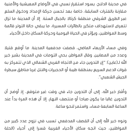
في مدينة الدلنج، يسود استقرار نسبي في الأوضاع المعيشية والأمنية
مقارنة بالفترات السابقة، خاصة بعد تحسن حركة الإمداد ودخول السلع
عبر الطريق الشرقي منطقة كرتالا بالجبال الستة. إلا أن المدينة ما تزال
تتعرض لاستهداف متكرر بالطائرات المسيرة، ما يبقي حالة التوتر قائمة
وسط المواطنين، ويؤثر في الحياة اليومية وحركة السكان داخل الأحياء.
وفي مساء الأربعاء الماضي، قصفت مدفعية المدينة. ما أوقع قتيلا
وعدد من المصابين. وقال المواطن بحي التومات في المدينة بشير خير
الله لـ(عاين): “إن التدوين جاء من الاتجاه الغربي الشمالي الذي تتمركز به
قوات الدعم السريع بمنطقة طيبة أو الحجيرات والنتل غربا مناطق سيطرة
الجيش الشعبي”.
وأشار خير الله، إلى أن التدوين جاء في وقت غير متوقع، إذ أوضح أن
التدوين غالبا ما يكون صباحا أو منتصف النهار، إلا أن هذه المرة بدأ عند
الساعة السابعة مساء، واستمر لنحو ساعة.
ونوه خير الله إلى أن القصف المدفعي تسبب في نزوح عدد كبير من
المواطنين، حيث اتجه سكان الأحياء الغربية قسرا إلى أحياء (الحلة