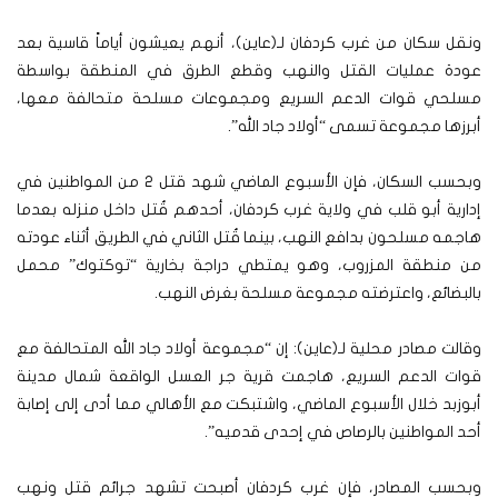
ونقل سكان من غرب كردفان لـ(عاين)، أنهم يعيشون أياماً قاسية بعد
عودة عمليات القتل والنهب وقطع الطرق في المنطقة بواسطة
مسلحي قوات الدعم السريع ومجموعات مسلحة متحالفة معها،
أبرزها مجموعة تسمى “أولاد جاد الله”.
وبحسب السكان، فإن الأسبوع الماضي شهد قتل 2 من المواطنين في
إدارية أبو قلب في ولاية غرب كردفان، أحدهم قُتل داخل منزله بعدما
هاجمه مسلحون بدافع النهب، بينما قُتل الثاني في الطريق أثناء عودته
من منطقة المزروب، وهو يمتطي دراجة بخارية “توكتوك” محمل
بالبضائع، واعترضته مجموعة مسلحة بغرض النهب.
وقالت مصادر محلية لـ(عاين): إن “مجموعة أولاد جاد الله المتحالفة مع
قوات الدعم السريع، هاجمت قرية جر العسل الواقعة شمال مدينة
أبوزبد خلال الأسبوع الماضي، واشتبكت مع الأهالي مما أدى إلى إصابة
أحد المواطنين بالرصاص في إحدى قدميه”.
وبحسب المصادر، فإن غرب كردفان أصبحت تشهد جرائم قتل ونهب