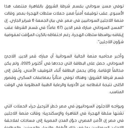
توفي مسن سوداني بقسم شرطة الشروق بالقاهرة منتصف هذا
الأسبوع، عقب توقيفه أمنياً ضمن حملات سلطات الهجرة بمصر. وقالت
منصة اللاجئين السودانيين في مصر، في بيان الجمعة 6 فبراير الجاري، إن
“المسن السوداني مبارك قمر الدين (67 عاماً) في قسم الشرطة عقب
إيقافه بواسطة سلطات الهجرة، رغم احتفاظه بالكرت المؤقت لمفوضية
شؤون اللاجئين”.
وأخبر محاميه منصة الجالية السودانية أن مبارك قمر الدين، اللاجئ
السوداني، حصل على البطاقة التي جددها في أكتوبر 2025، ولم يكن
مخالفاً للإقامة، وكان يحمل البطاقة أثناء التوقيف الأمني، ونُقل إلى
قسم شرطة الشروق؛ وهناك توفي متأثراً بمضاعفات السكري وقصور
الكلى نتيجة انقطاعه عن الأدوية والرعاية الطبية المطلوبة في الوقت
المناسب.
ويواجه اللاجئون السودانيون في مصر خطر الترحيل جراء الحملات التي
تشنها سلطة الهجرة في القاهرة والإسكندرية؛ وقالت منصة اللاجئين
في مصر إن الأمن المصري حوّل المدن المصرية إلى مساحات لملاحقة
اللاجئين السودانيين بما في ذلك الأطفال والنساء والمسنين، والمطاردة