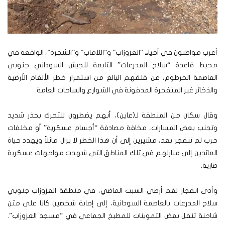
أعرب مواطنون في أحياء “العزوزاب” و”اللاماب” و”الشجرة”، الواقعة في
محيط قاعدة “سلاح المدرعات” التابعة للجيش السوداني جنوبي
العاصمة الخرطوم، عن قلقهم البالغ من استمرار خطر الألغام الأرضية
والذخائر غير المتفجرة المدفونة في الشوارع والساحات العامة.
وقال سكان من المنطقة لـ(عاين)، أنهم يضطرون للتحرك بحذر شديد
وتجنب بعض المسارات، مخافة مصادفة “أجسام عسكرية” أو مخلفات
حرب لم تنفجر بعد، مشيرين إلى أن هذا الخطر لا يزال ماثلاً ويهدد حياة
العائدين إلى منازلهم في تلك المناطق التي شهدت مواجهات عسكرية
ضارية.
وأدى انفجار لغم أرضي السبت الماضي، في منطقة العزوزاب جنوبي
سلاح المدرعات بالعاصمة السودانية، إلى إصابة شخصين كانا على متن
شاحنة تنقل بعض التموينات للمطبخ الجماعي في “مسجد العزوزاب”.