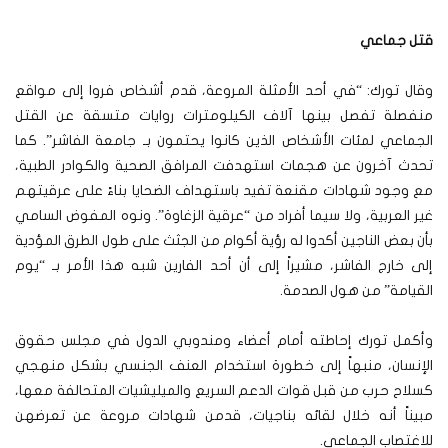
قتل جماعي
وقال تورك: “في أحد الأمثلة المروعة، قدم أشخاص فروا إلى مواقع
منفصلة تفصل بينها آلاف الكيلومترات روايات متسقة عن القتل
الجماعي لمئات الأشخاص الذين كانوا يحتمون بـ جامعة الفاشر”. كما
تحدث آخرون عن هجمات استهدفت المرافق الصحية والكوادر الطبية،
مع وجود شهادات مقنعة تفيد باستهداف الضحايا بناءً على عرقيتهم
غير العربية، ولا سيما أفراد من “عرقية الزغاوة”. ونوه المفوض السامي
بأن بعض الناجين أكدوا له رؤية أكوام من الجثث على طول الطرق المؤدية
إلى خارج الفاشر، مشيراً إلى أن أحد الفارين شبه هذا الأمر بـ “يوم
القيامة” من هول الصدمة.
وأكمل تورك إحاطته أمام أعضاء ومندوبي الدول في مجلس حقوق
الإنسان، منبهاً إلى خطورة استخدام العنف الجنسي بشكل منهجي
كسلاح حرب من قبل قوات الدعم السريع والميليشيات المتحالفة معها،
مبيناً أنه خلال لقائه بناجيات، قدمن شهادات مروعة عن تعرضهن
للاغتصاب الجماعي.