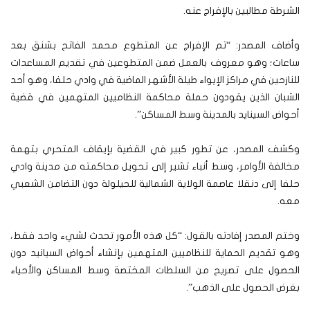
الشرطة مطالبين بالإفراج عنه.
وأضاف المصدر: “تم الإفراج عن المتطوع محمد الفاتح بشنق بعد
ساعات؛ وهو معروف بالعمل ضمن المتطوعين في تقديم المساعدات
للنازحين في مراكز الإيواء طيلة الأشهر الماضية في وادي حلفا، وهو أحد
الشبان الذين يقودون حملة محاكمة النظاميين المتهمين في قضية
أحواض السينايد بالمدينة وسط المساكن”.
وكشف المصدر، عن تطور كبير في القضية بإيقاف المتحري بتهمة
مخالفة الأوامر، وسط أنباء تشير إلى تحويل محاكمته من مدينة وادي
حلفا إلى دنقلا عاصمة الولاية الشمالية للحيلولة دون التضامن الشعبي
معه.
وختم المصدر إفادته بالقول: “كل هذه الأمور تحدث لشيء واحد فقط،
وهو تقديم الحماية للنظاميين المتهمين بإنشاء أحواض السيانيد دون
الحصول على تصريح من السلطات المختصة وسط المساكن والأحياء
بغرض الحصول على الذهب”.