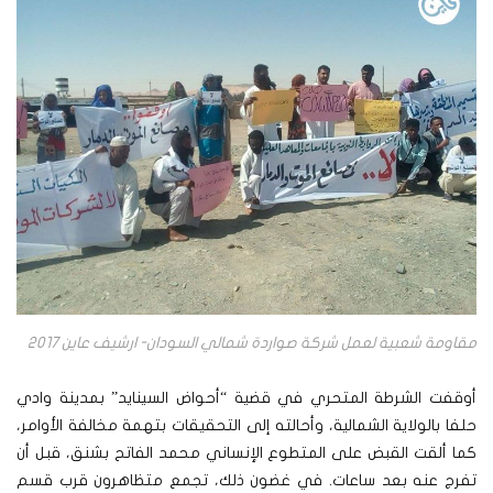
مقاومة شعبية لعمل شركة صواردة شمالي السودان- ارشيف عاين 2017
أوقفت الشرطة المتحري في قضية “أحواض السينايد” بمدينة وادي
حلفا بالولاية الشمالية، وأحالته إلى التحقيقات بتهمة مخالفة الأوامر،
كما ألقت القبض على المتطوع الإنساني محمد الفاتح بشنق، قبل أن
تفرج عنه بعد ساعات. في غضون ذلك، تجمع متظاهرون قرب قسم