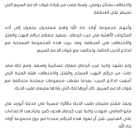
واختطاف بشكل يومي، وسط صمت من قيادة قوات الدعم السريع التي
تسيطر على المنطقة.
وتُتهم مجموعة أولاد جاد الله وهم مسلحون ينتمون إلى أحد
المكونات الأهلية في غرب كردفان، بتنفيذ معظم جرائم النهب والقتل
والاختطاف في المنطقة. وقد برزت هذه المجموعة المسلحة مع
اندلاع الحرب الحالية، وتحالفت مع قوات الدعم السريع.
ولم تشهد ولاية غرب كردفان معارك عسكرية واسعة، ومع ذلك فقد
عانت من جرائم النهب المسلح والقتل والاختطاف طيلة الفترة التي
أعقبت اندلاع الحرب، بعدما نشطت مجموعات مسلحة متحالفة مع
قوات الدعم السريع، كان أبرزها تلك التي قادها سليمان صليب الديك.
وبعد مقتل سليمان صليب الديك بطائرة مسيرة في مدينة أبوزبد في
مايو الماضي، شهدت ولاية غرب كردفان هدوء كبير، وتراجعت الاعتداءات
على المدنيين، قبل أن تعود هذه الجرائم مجددا مع بروز مجموعة أولاد
جاد الله.