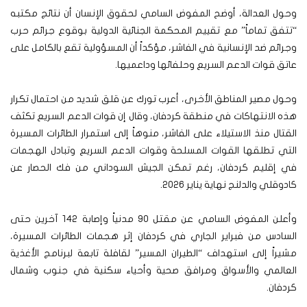
وحول العدالة، أوضح المفوض السامي لحقوق الإنسان أن نتائج مكتبه
“تتفق تماماً” مع تقييم المحكمة الجنائية الدولية بوقوع جرائم حرب
وجرائم ضد الإنسانية في الفاشر، مؤكداً أن المسؤولية تقع بالكامل على
عاتق قوات الدعم السريع وحلفائها وداعميها.
وحول مصير المناطق الأخرى، أعرب تورك عن قلق شديد من احتمال تكرار
هذه الانتهاكات في منطقة كردفان، وقال إن قوات الدعم السريع تكثف
القتال منذ الاستيلاء على الفاشر، منوهاً إلى استمرار الطائرات المسيرة
التي تطلقها القوات المسلحة وقوات الدعم السريع وتبادل الهجمات
في إقليم كردفان، رغم تمكن الجيش السوداني من فك الحصار عن
كادوقلي والدلنج نهاية يناير 2026.
وأعلن المفوض السامي عن مقتل 90 مدنياً وإصابة 142 آخرين حتى
السادس من فبراير الجاري في كردفان إثر هجمات الطائرات المسيرة،
مشيراً إلى استهداف “الطيران المسير” لقافلة تابعة لبرنامج الأغذية
العالمي والأسواق ومرافق صحية وأحياء سكنية في جنوب وشمال
كردفان.