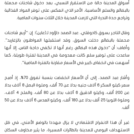
أسواق المدينة حالة من الاستقرار النسبي، بعد دخول شاحنات محملة
بالبضائع والسلع الأساسية، الأمر الذي انعكس على توفر المواد الغذائية
وتراجع حدة الندرة التي لازمت المدينة خلال الثلاث سنوات الماضية.
وقال التاجر بسوق كادوقلي، عبد الصمد داؤود لـ(عاين): إن: “أربع شاحنات
محملة بالبضائع دخلت السوق، وقد استقبلها المواطنون بالزغاريد”.
وأضاف: أن “دخول هذه البضائع، رغم أنها لا تكفي حاجة الناس، إلا أنها
ساعدت على توفير سلع كانت معدومة في المدينة لفترة طويلة، كما
أسهمت في انخفاض كبير في الأسعار مقارنة بالفترة الماضية”.
وأشار عبد الصمد، إلى أن الأسعار انخفضت بنسبة تفوق 70%، إذ أصبح
سعر كيلو السكر 6 آلاف جنيه بدلا عن 70 ألف، وملوة البصل 8 آلاف بدلا
عن 200 ألف، وكيلو الدقيق 6 آلاف بدلا عن 80 ألف، والملح 4 آلاف،
وملوة اللوبيا 25 ألف بدلا عن 180 ألف، وكيلو العدس 6 آلاف بدلا عن 50
ألف.
غير أن هذا الانفراج الاقتصادي لا يزال مهددا بالوضع الأمني، في ظل
الاستهداف اليومي للمدينة بالطائرات المسيرة، ما يثير مخاوف السكان