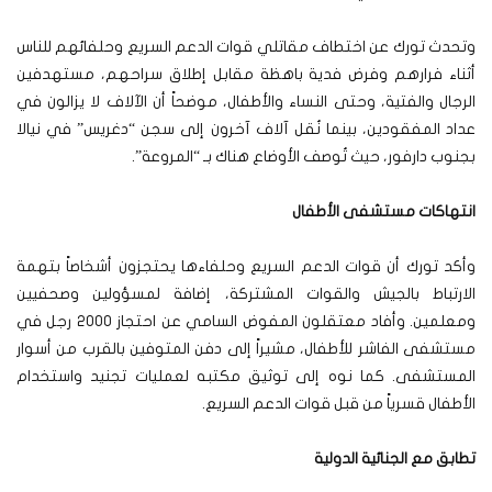
وتحدث تورك عن اختطاف مقاتلي قوات الدعم السريع وحلفائهم للناس
أثناء فرارهم وفرض فدية باهظة مقابل إطلاق سراحهم، مستهدفين
الرجال والفتية، وحتى النساء والأطفال، موضحاً أن الآلاف لا يزالون في
عداد المفقودين، بينما نُقل آلاف آخرون إلى سجن “دغريس” في نيالا
بجنوب دارفور، حيث تُوصف الأوضاع هناك بـ “المروعة”.
انتهاكات مستشفى الأطفال
وأكد تورك أن قوات الدعم السريع وحلفاءها يحتجزون أشخاصاً بتهمة
الارتباط بالجيش والقوات المشتركة، إضافة لمسؤولين وصحفيين
ومعلمين. وأفاد معتقلون المفوض السامي عن احتجاز 2000 رجل في
مستشفى الفاشر للأطفال، مشيراً إلى دفن المتوفين بالقرب من أسوار
المستشفى. كما نوه إلى توثيق مكتبه لعمليات تجنيد واستخدام
الأطفال قسرياً من قبل قوات الدعم السريع.
تطابق مع الجنائية الدولية