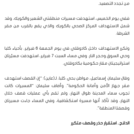
من تجدد التصعيد.
ففي يوم الخميس، استهدفت مسيرات منطقتي الشعير والكويك، وقد
شمل الاستهداف المركز الصحي بالكويك والذي يقع بالقرب من مقر
الشرطة.
وتكرر الاستهداف داخل كادوقلي في يوم الجمعة 6 فبراير، بأحياء كلبا
وحي السوق وحجر النار. وفي مساء السبت 7 فبراير، استهدفت مسيّرتان
استراتيجيتان مقار حكومية بكادوقلي.
وقال سليمان إسماعيل، مواطن بحي كلبا، لـ(عاين): “إن القصف استهدف
مقر جهاز الأمن وأمانة الحكومة”. وأضاف سليمان: “المسيرات كانت
تجوب سماء المدينة طوال النهار، ولم تقم بأي عمليات قصف خلال
النهار، وقد تأكد أنها مسيرة استكشافية، وفي المساء جاءت مسيرتان
وقصفتا المنطقة”.
الدلنج.. استقرار حذر وقصف متكرر