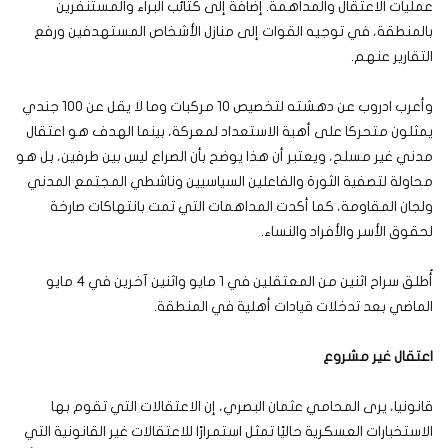
عمليات الاعتقال والمداهمة. إضافة إلى كتائب البراء والمستنفرين
بالمنطقة، في توجيه القوات إلى منازل الأشخاص المستهدفين ورفع
التقارير عنهم.
وأعرب ادروب عن دهشته لتخصيص 10 مركبات وما لا يقل عن 100 جندي
يمثلون متحركا على أهبة الاستعداد لمعركة، بينما الهدف هو اعتقال
مدني غير مسلح، ويعتبر أن هذا يوضح بأن الصراع ليس بين طرفين، بل هو
محاولة لتصفية الثورة والفاعلين السياسيين وناشطي المجتمع المدني
ولجان المقاومة، كما أكدت المداهمات التي تمت بانتهاكات صارخة
لحقوق الأسر والأفراد والنساء.
أُطلق سراح اثنين من المعتقلين في 1 مايو واثنين آخرين في 4 مايو
الماضي بعد تدخلات قيادات أهلية في المنطقة.
اعتقال غير مشروع
قانونيا، يرى المحامي عثمان البصري، إن الاعتقالات التي تقوم بها
الاستخبارات العسكرية حاليًا تمثل استمرارًا للاعتقالات غير القانونية التي