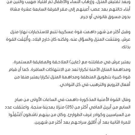
وبعد تفتيش المنزل، وإرهاب النساء والأطفال تم اقتياد صهيب واثنين من
أبناء خالتهم بعد عصب أعينهم إلى مقر الفرقة السابعة عشرة مشاة
بدون مسوق قانوني أو جرم.
وقبل أكثر من شهر داهمت قوة عسكرية تتبع للاستخبارات نهارا منزل
عرش، وفتشت المنزل والسؤال عنه، ولكنه كان خارج البلاد، وأُبْلِغَت القوة
بذلك.
يعتبر عرش في مقابلته مع (عاين) الملاحقة والمضايقة المستمرة،
ومداهمة المنازل الآمنة تكرارا تعد من الانتهاكات السافرة، كما أن قيام
قوة كبيرة بتطويق المنطقة ومداهمة المنزل تكرارا يعتبر صنفا من
أفعال الترويع والترهيب في كل النواحي.
وقال: القوة الأمنية المذكورة داهمت في الساعات الأولى من صباح
السابع من أبريل الماضي أكثر من (25) منزلا بمدينة سنجة، واعتقلت عدد
من السياسيين وكوادر غرف الطوارئ، وكان من بينهم ناشطون اُعْتُقِلُوا
للمرة الثانية بعد أن أُطْلِق سراحهم بعد أكثر من شهرين،