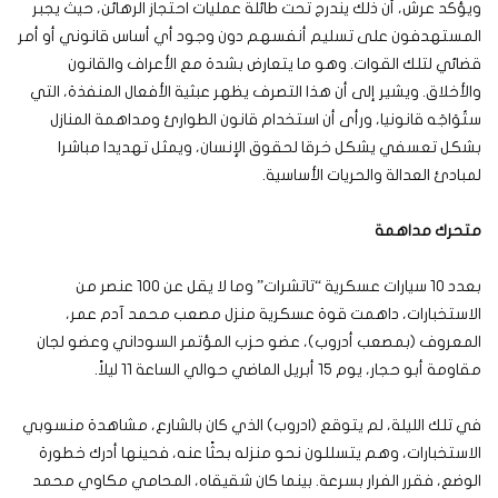
ويؤكد عرش، أن ذلك يندرج تحت طائلة عمليات احتجاز الرهائن، حيث يجبر
المستهدفون على تسليم أنفسهم دون وجود أي أساس قانوني أو أمر
قضائي لتلك القوات. وهو ما يتعارض بشدة مع الأعراف والقانون
والأخلاق. ويشير إلى أن هذا التصرف يظهر عبثية الأفعال المنفذة، التي
ستُوَاجَه قانونيا، ورأى أن استخدام قانون الطوارئ ومداهمة المنازل
بشكل تعسفي يشكل خرقا لحقوق الإنسان، ويمثل تهديدا مباشرا
لمبادئ العدالة والحريات الأساسية.
متحرك مداهمة
بعدد 10 سيارات عسكرية “تاتشرات” وما لا يقل عن 100 عنصر من
الاستخبارات، داهمت قوة عسكرية منزل مصعب محمد آدم عمر،
المعروف (بمصعب أدروب)، عضو حزب المؤتمر السوداني وعضو لجان
مقاومة أبو حجار، يوم 15 أبريل الماضي حوالي الساعة 11 ليلاً.
في تلك الليلة، لم يتوقع (ادروب) الذي كان بالشارع، مشاهدة منسوبي
الاستخبارات، وهم يتسللون نحو منزله بحثًا عنه، فحينها أدرك خطورة
الوضع، فقرر الفرار بسرعة. بينما كان شقيقاه، المحامي مكاوي محمد