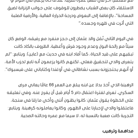
مع معتقل آخر في نفس عمره تقريبًا، عندما كانا يرغبان في النوم أو
الاستلقاء كان بعض الشباب يضطرون للوقوف على جوانب الزنزانة لضيق
المساحة”، بالإضافة إلى البعوض ودرجة الحرارة العالية، والأرضية الصلبة
التي أثرت في ظهره وجسده.”
في اليوم الثاني نُقل والد عثمان إلى حجز منفرد مع رفيقه، الوضع كان
سيئاً مع رائحة البول وعدم وجود فرش وأغطية، الظروف بالكاد كانت
تبقيهم على قيد الحياة، كما أفاد ابنه في حديث مع (عاين). ويتابع: “لم
يتعرض والدي لتحقيق فعلي، لكنهم كانوا يزعمون أنه تابع لحزب الأمة،
أو أنهم يحتجزونه بسبب نشاطاتي في أوغندا وكتاباتي على فيسبوك”.
الرهينة الذي أخذ بدلا عن ابنه يبلغ من العمر 66 عامًا يعاني مرض
السكري، تعرض لفترة اعتقال دام 5 أيام قبل أن يفرج عنه، وفي تعليقه
على الخطوة يقول عثمان: كانوا يظنون أنني وأخي ما زلنا في سنجة،
فاعتقلوا والدي لإجبارنا على الظهور، وكانوا يعاملونه كرهينة. ويتابع:
التجربة كانت صعبة بالنسبة له، لا سيما مع عمره وحالته الصحية.
مداهمة وترهيب