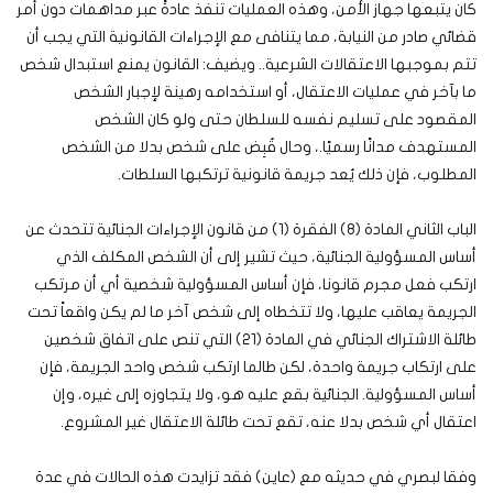
كان يتبعها جهاز الأمن، وهذه العمليات تنفذ عادةً عبر مداهمات دون أمر
قضائي صادر من النيابة، مما يتنافى مع الإجراءات القانونية التي يجب أن
تتم بموجبها الاعتقالات الشرعية.. ويضيف: القانون يمنع استبدال شخص
ما بآخر في عمليات الاعتقال، أو استخدامه رهينة لإجبار الشخص
المقصود على تسليم نفسه للسلطان حتى ولو كان الشخص
المستهدف مدانًا رسميًا.، وحال قُبِض على شخص بدلا من الشخص
المطلوب، فإن ذلك يُعد جريمة قانونية ترتكبها السلطات.
الباب الثاني المادة (8) الفقرة (1) من قانون الإجراءات الجنائية تتحدث عن
أساس المسؤولية الجنائية، حيث تشير إلى أن الشخص المكلف الذي
ارتكب فعل مجرم قانونا، فإن أساس المسؤولية شخصية أي أن مرتكب
الجريمة يعاقب عليها، ولا تتخطاه إلى شخص آخر ما لم يكن واقعاً تحت
طائلة الاشتراك الجنائي في المادة (21) التي تنص على اتفاق شخصين
على ارتكاب جريمة واحدة، لكن طالما ارتكب شخص واحد الجريمة، فإن
أساس المسؤولية. الجنائية بقع عليه هو، ولا يتجاوزه إلى غيره، وإن
اعتقال أي شخص بدلا عنه، تقع تحت طائلة الاعتقال غير المشروع.
وفقا لبصري في حديثه مع (عاين) فقد تزايدت هذه الحالات في عدة