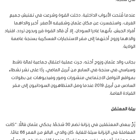
عندما فُتحت الأبواب الداخلية، دخلت القوة وشرعت في تفتيش جميع
الغرف، واستفسرت عن مكان عثمان وشقيقه الأصغر. أخبر والداهما
أفراد الجيش، بأنهما غادرا السودان، إلا أن قائد القوة قرر وبدون تردد، اقتياد
والدهما وزوج أختهما إلى مقر الاستخبارات العسكرية بسنجة عاصمة
الولاية.
بجانب والد عثمان وزوج أخته، جرت عملية اعتقال جماعية لمائة ناشط
وسياسي في سنجة في السابع من أبريل الماضي، ردًا على نشر نشطاء
بمواقع التواصل الاجتماعي منشورات وصور وفيديوهات عن بطولات
السادس من أبريل 2019 عندما وصل المتظاهرون السودانيون إلى مقر
القيادة العامة.
بيئة المعتقل
زُجَّ ببعض المعتقلين في زنزانة تضم 30 شخصًا. يحكي عثمان قائلًا: “كانت
المعاملة في الزنزانة سيئة للغاية. كان والدي، البالغ من العمر 66 عامًا،