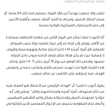
مركبة عسكرية في الخرطوم
تلقى والد مصعب تهديداً من قائد القوة، بتسليم ابنه خلال 24 ساعة، أو
سيتم اعتقال الجميع، وسرعان ما اقتيد أشقاء مصعب وأقاربه الآخرين
إلى مقر الاستخبارات العسكرية بالولاية بسنجة،
أما (ادروب) فقد تمكن في اليوم الثاني من مغادرة المنطقة بمساعدة
من الأهل، ووصل إلى الرنك ثم إلى جوبا عاصمة دولة جنوب السودان،
بالمقابل ظل أفراد أسرته (4) داخل احتجاز مكتظ وتهوية سيئة وظروف
لا إنسانية حيث لم يكن هناك مكان لقضاء الحاجة سوى داخل الزنزانة
نفسها، واستمر ذلك الوضع من يوم 15 أبريل حتى (1 -4) مايو. وخلال
هذه الفترة ظلوا تحت تهديد مستمر بالقتل وتعذيب جسدي ونفسي،
الهدف منه إجبارهم على الكشف عن مكان مصعب،
يقول أدروب لـ(عاين): أن “الهدف الرئيسي من الاعتقال هو الضغط عليه
من خلال استهداف أفراد أسرته واستخدامهم رهائن”، ويشير إلى أنه
مؤخرا، استهدف الجيش واستخباراته بشكل واضح الناشطين السياسيين
وأعضاء لجان المقاومة بتحريض من الإخوان المسلمين الذين شاركوا في