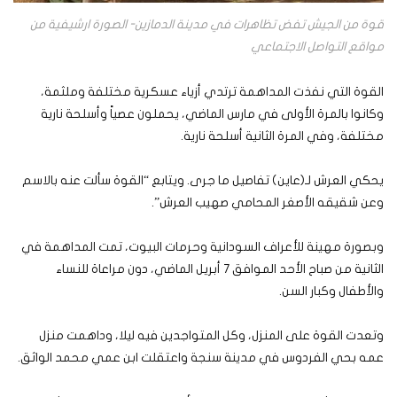
قوة من الجيش تفض تظاهرات في مدينة الدمازين- الصورة ارشيفية من
مواقع التواصل الاجتماعي
القوة التي نفذت المداهمة ترتدي أزياء عسكرية مختلفة وملثمة،
وكانوا بالمرة الأولى في مارس الماضي، يحملون عصياً وأسلحة نارية
مختلفة، وفي المرة الثانية أسلحة نارية.
يحكي العرش لـ(عاين) تفاصيل ما جرى. ويتابع “القوة سألت عنه بالاسم
وعن شقيقه الأصغر المحامي صهيب العرش”.
وبصورة مهينة للأعراف السودانية وحرمات البيوت، تمت المداهمة في
الثانية من صباح الأحد الموافق 7 أبريل الماضي، دون مراعاة للنساء
والأطفال وكبار السن.
وتعدت القوة على المنزل، وكل المتواجدين فيه ليلا، وداهمت منزل
عمه بحي الفردوس في مدينة سنجة واعتقلت ابن عمي محمد الواثق.