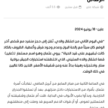
شبكة عاين
قبل سنتين
5.5 ألف
عاين- 18 يونيو 2024
“
في اليوم الثاني من اعتقال والدي، نُقل إلى حجز منفرد مع شخص آخر
الوضع كان سيئاً مع رائحة البول وعدم وجود فرش وأغطية، الظروف بالكاد
كانت تبقيهم على قيد الحياة”. يروي عثمان وهو اسم مستعار لـ(عاين)
قصة اعتقال والده الستيني، الذي اختطفته استخبارات الجيش بولاية
سنار، واحتجزته رهينة بدلاً عنه وعن شقيقه الأصغر، اللذين كانا غائبين
في ذلك الوقت
.
في الساعة الثانية من صباح السابع من أبريل الماضي، تفاجأت أسرة
عثمان، بأفراد من الاستخبارات داخل منزلهم، بعد أن تسلقوا الجدران
الخارجية، وبدأوا بضرب الأبواب في البداية، ظنت أم عثمان وشقيقته أن
المتسللين لصوص، أو أن قوات الدعم السريع قد وصلت إلى منطقتهم
في سنجة.