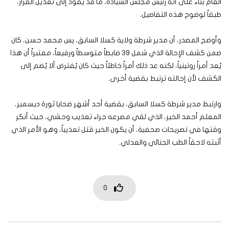
العام بناء على أنه رئيس مجلس السيادة، ما قد يقود إلى تعديل القرار،
طبقاً لوضوح هذه التفاصيل.
وأوضح المصدر، أن مدير شرطة ولاية كسلا السابق، يس محمد حسن، كان
ضمن كشف الإحالة الذي شمل 39 ضابطاً متوسطاً ورفيعاً، معتبراً أن هذا
يُعد أمراً روتينياً، لكنه عد ذلك أمراً خاطئاً حيث كان يُفترض ألا يُضم إلى
الكشف لأن إحالته ترتبط بقضية أخرى.
وارتبط مدير شرطة كسلا السابق، بقضية أحد أشهر ضحايا ثورة ديسمبر،
المعلم أحمد الخير، الذي لقي مصرعه جراء تعذيب وحشي، حيث أنكر
وقتها في تصريحات صحفية، أن يكون الخير قتل تعذيباً، وهو الأمر الذي
أثبته لاحقاً الطب الجنائي والعدلي.
0