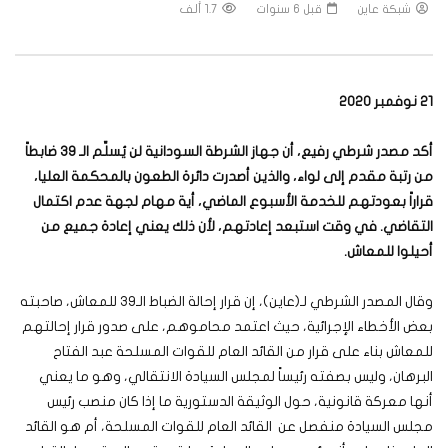
شبكة عاين
قبل 6 سنوات
1.7 ألف
21 نوفمبر 2020
أكد مصدر شرطي رفيع، أن جهاز الشرطة السودانية لن يُسلِّم الـ 39 ضابطاً
من رتبة مقدم إلى لواء، والذين أصدرت دائرة الطعون بالمحكمة العليا،
قراراً بعودتهم للخدمة الأسبوع الماضي، أية مهام لجهة عدم اكتمال
التقاضي. في وقت استبعد إعادتهم، لأن ذلك يعني إعادة جميع من
أحيلوا للمعاش.
وقال المصدر الشرطي لـ(عاين)، إن قرار إحالة الضباط الـ39 للمعاش، صاحبته
بعض الأخطاء الإجرائية، حيث اعتمد محاموهم، على صدور قرار إحالتهم
للمعاش بناء على قرار من القائد العام للقوات المسلحة عبد الفتاح
البرهان، وليس بصفته رئيساً لمجلس السيادة الانتقالي، وهو ما يعني
أنها معركة قانونية، حول الوثيقة الدستورية ما إذا كان منصب رئيس
مجلس السيادة منفصل عن القائد العام للقوات المسلحة، أم هو القائد