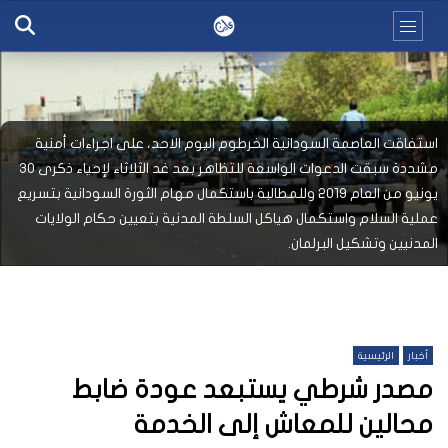
استفاقت العاصمة السودانية الخرطوم اليوم الاحد، على اجراءات أمنية
مشددة سبقت الدعوات الواسعة للتظاهر بعد غد الثلاثاء لإحياء ذكرى 30
يونيو من العام 2019 وللمطالبة باستكمال مهام الثورة السودانية بتسريع
عملية السلام واستكمال هياكل السلطة المدنية بتعيين حكام الولايات
المدنيين وتشكيل البرلمان.
أخبار
الرئيسية
مصدر شرطي يستبعد عودة ضابط
محالين للمعاش إلى الخدمة