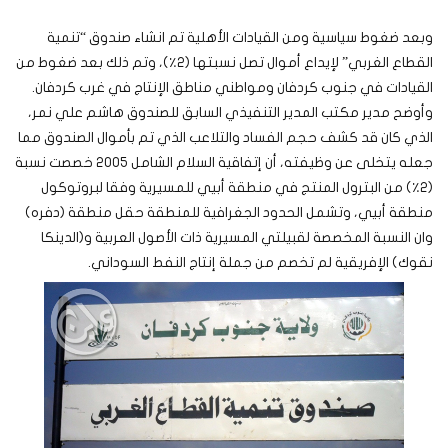
وبعد ضغوط سياسية ومن القيادات الأهلية تم انشاء صندوق “تنمية
القطاع الغربي” لإيداع أموال تصل نسبتها (٢٪)، وتم ذلك بعد ضغوط من
القيادات في جنوب كردفان ومواطني مناطق الإنتاج في غرب كردفان.
وأوضح مدير مكتب المدير التنفيذي السابق للصندوق هاشم علي نمر،
الذي كان قد كشف حجم الفساد والتلاعب الذي تم بأموال الصندوق مما
جعله يتخلى عن وظيفته، أن إتفاقية السلام الشامل ٢٠٠٥ خصصت نسبة
(٢٪) من البترول المنتج في منطقة أبيي للمسيرية وفقا لبروتوكول
منطقة أبيي، وتشمل الحدود الجغرافية للمنطقة حقل منطقة (دفره)
وان النسبة المخصصة لقبيلتي المسيرية ذات الأصول العربية و(الدينكا
نقوك) الإفريقية لم تخصم من جملة إنتاج النفط السوداني.