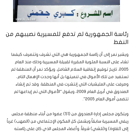
رئاسة الجمهورية لم تدفع للمسيرية نصيبهم من
النفط
ويشير نمر إلى أن رئاسة الجمهورية هي التي تشرف وتتصرف كيفما
تشاء على النسبة المئوية المقررة لقبيلة المسيرية وذلك منذ العام
٢٠٠٥، تاريخ توقيع إتفاقية السلام الشامل. ويؤكد نمر أن المنطقة لم
تستفيد من تلك الأموال في تنميتها بل أنها وجدت الإهمال التام،
وصرفت على المليشيات التي إنتشرت في المنطقة. وقد تم إنشاء
الصندوق في أبريل العام ٢٠٠٩، ويقول “الأموال التي تم إيداعها لم
تتضمن أموال العام ٢٠٠٥”.
ويتكون مجلس إدارة الصندوق من (٥١) عضوا من أبناء منطقة مجلس
ريفي المسيرية سابقاً ويشمل كل المكون الإجتماعي من (الصهب) غرباً
إلى (لقاوة) و(تلشي) شرقاً. وأعضاء المجلس الذي كان على رئاسته