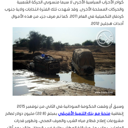
كوادر الأحزاب السياسية الأخرى لا سيما منسوبي الحركة الشعبية
والحركات المسلحة الأخرى. وقد شهدت تلك الفترة انتخابات ولاية جنوب
كردفان التكميلية في العام ٢٠١١، كما تم صرف جزء من هذه الأموال
أحداث هجليج ٢٠١٢.
وسبق أن وقعت الحكومة السودانية في الثاني من نوفمبر ٢٠١٥
إتفاقية
منحة مع بنك التنمية الأفريقي
بمبلغ (22.8) مليون دولار لصالح
مشروعات إصلاح قطاع مياه الشرب والصرف الصحي، وتطوير قدرات
العاملين، بجانب حل مشكلة العطش بولاية غرب كردفان. ولكن بعد أكثر