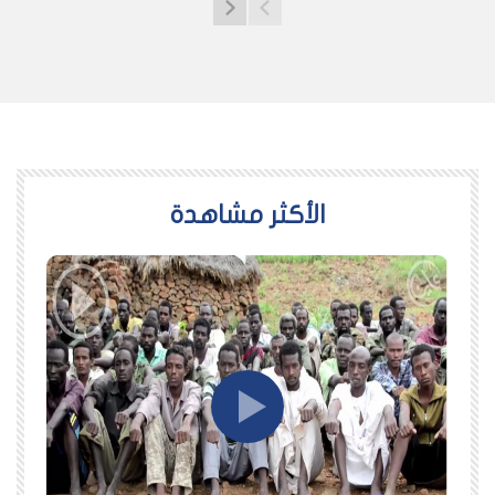
اﻷكثر مشاهدة