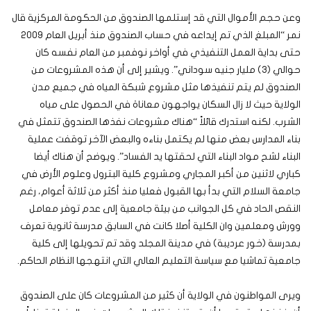
وعن حجم الأموال التي قد إستلمها الصندوق من الحكومة المركزية قال
نمر “المبلغ الذي تم إيداعه في حساب الصندوق منذ أبريل العام ٢٠٠٩
حتى بداية العمل التنفيذي في أواخر نوفمبر من العام نفسه كان
حوالي (٣) مليار جنيه سوداني”. ويشير إلى أن هذه المشروعات من
الصندوق لم يتم تنفيذها مثل مشروع شبكة المياه في جميع مدن
الولاية حيث لا زال السكان يواجهون معاناة في الحصول على مياه
الشرب. لكنه استدرك قائلاً “هناك مشروعات نفذها الصندوق تتمثل في
بناء المدارس بعض منها لم يكتمل بناءه والبعض الآخر توقفت عملية
البناء لشح مواد البناء التي لحقتها يد الفساد”. ويوضح أن هناك أيضا
كباري لاثنين من أكبر المجاري ومشروع كلية البترول وعلوم الأرض في
جامعة السلام التي بدأ بها القبول فعليا منذ أكثر من ثلاثة أعوام، رغم
النقص الحاد في كل الجوانب من بيئة جامعية إلى عدم توفر معامل
وورش ومعلمين وان الكلية أصلا كانت في السابق مدرسة ثانوية تعرف
بمدرسة (خور عرديبة) في مدينة المجلد وقد تم تحويلها إلى كلية
جامعية تماشيا مع سياسة التعليم العالي التي انتهجها النظام الحاكم.
ويرى المواطنون في الولاية أن كثير من المشروعات كان على الصندوق