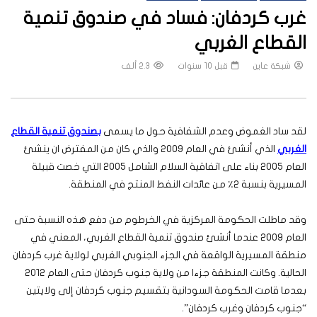
غرب كردفان: فساد في صندوق تنمية
القطاع الغربي
شبكة عاين
قبل 10 سنوات
2.3 ألف
لقد ساد الغموض وعدم الشفافية حول ما يسمى
بصندوق تنمية القطاع
الغربي
الذي أنشئ في العام ٢٠٠٩ والذي كان من المفترض ان ينشئ
العام ٢٠٠٥ بناء على اتفاقية السلام الشامل ٢٠٠٥ التي خصت قبيلة
المسيرية بنسبة ٢٪ من عائدات النفط المنتج في المنطقة.
وقد ماطلت الحكومة المركزية في الخرطوم من دفع هذه النسبة حتى
العام ٢٠٠٩ عندما أنشئ صندوق تنمية القطاع الغربي، المعني في
منطقة المسيرية الواقعة في الجزء الجنوبي الغربي لولاية غرب كردفان
الحالية. وكانت المنطقة جزءا من ولاية جنوب كردفان حتى العام ٢٠١٢
بعدما قامت الحكومة السودانية بتقسيم جنوب كردفان إلى ولايتين
“جنوب كردفان وغرب كردفان”.