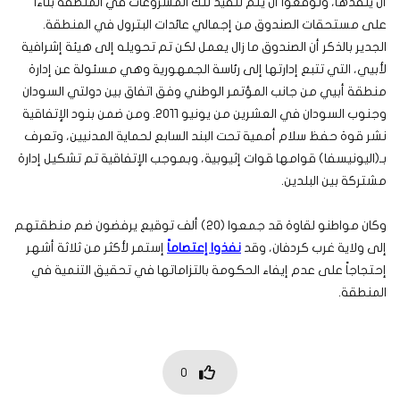
أن ينفذها، وتوقعوا أن يتم تنفيذ تلك المشروعات في المنطقة بناءاً
على مستحقات الصندوق من إجمالي عائدات البترول في المنطقة.
الجدير بالذكر أن الصندوق ما زال يعمل لكن تم تحويله إلى هيئة إشرافية
لأبيي، التي تتبع إدارتها إلى رئاسة الجمهورية وهي مسئولة عن إدارة
منطقة أبيي من جانب المؤتمر الوطني وفق اتفاق بين دولتي السودان
وجنوب السودان في العشرين من يونيو ٢٠١١. ومن ضمن بنود الإتفاقية
نشر قوة حفظ سلام أممية تحت البند السابع لحماية المدنيين، وتعرف
بـ(اليونيسفا) قوامها قوات إثيوبية، وبموجب الإتفاقية تم تشكيل إدارة
مشتركة بين البلدين.
وكان مواطنو لقاوة قد جمعوا (٢٠) ألف توقيع يرفضون ضم منطقتهم
إلى ولاية غرب كردفان، وقد
نفذوا إعتصاماً
إستمر لأكثر من ثلاثة أشهر
إحتجاجاً على عدم إيفاء الحكومة بالتزاماتها في تحقيق التنمية في
المنطقة.
0