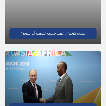
جنوب كردفان : أيهما مميت القصف أم الجوع؟