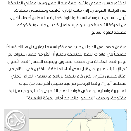
الدكتور حسين حمدي ونائبه رحمة عبد الرحمن وهما ممثلي المنطقة
في البرلمان القومي، إلى جانب الإدارة الأهلية ومعتمدي محليات:
أبيي، السلام، بابنوسة، السنط ولقاوة. كما يضم المجلس أعضاء آخرين
من الحركة الشعبية من بينهم إسماعيل خميس جلاب وتية كوكو
معتمد لقاوة السابق.
ويقول مصدر في المجلس طلب عدم ذكر اسمه لـ(عاين) ان هنالك فساداً
حقيقياً في عائدات النفط للمنطقة باعتبار أن أكثر من خمس سنوات لم
تودع هذه العائدات في حساب الصندوق. ويضيف المصدر “هذه الأموال
تم الإستيلاء عليها من قبل بعض أبناء المنطقة النافذين في النظام من
أمثال عيسى بشرى الذي قام بتنفيذ برنامج ما يسمى الحزام الأمني
لمنطقة أبيي”. وهذا البرنامج تم فيه تجييش أكبر عدد من شباب
المسيرية واستيعابهم في قوات الدفاع الشعبي وتسليحهم بميزانية
مفتوحة، ويضيف “ليصبحوا حائط صد أمام الحركة الشعبية”.