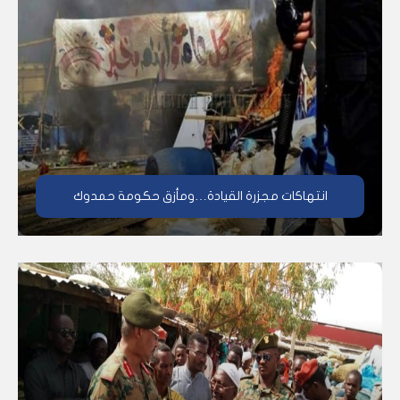
انتهاكات مجزرة القيادة…ومأزق حكومة حمدوك