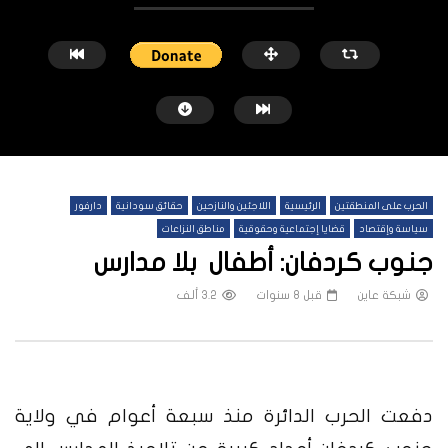
الحرب على المنطقتين
الرئيسية
اللاجئين والنازحين
حقائق سودانية
دارفور
سياسة وإقتصاد
قضايا إجتماعية وحقوقية
مناطق النزاعات
جنوب كردفان: أطفال بلا مدارس
شبكة عاين
قبل 8 سنوات
3.2 ألف
شاهد لاحقاً
النيل الأزرق.. معارك محتدمة وسيطرة
منازل الخرطوم بعد الحرب.. 
متبادلة ونزوح الآلاف
يكفي
شبكة عاين
قبل 5 أشهر
شبكة عاين
قبل 6 أشهر
دفعت الحرب الدائرة منذ سبعة أعوام في ولاية