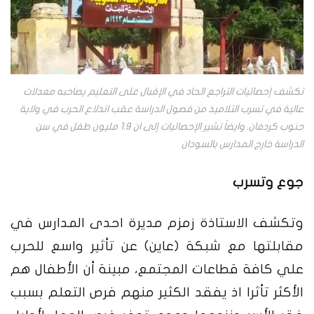
تكشف إحصائيات التراجع الحاد في الإقبال على التعليم يصاحبه معدلات
عالية في تسرب التلاميذ من فصول الدراسة عقب اندلاع الحرب في ولاية
جنوب كردفان. وايضاً تشير الإحصائيات إلى ان 1.9 مليون طفل في سن
الدراسة خارج المدارس بالسودان
جوع وتسرب
وتكشف الاستاذة زمزم مديرة احدى المدارس في
مقابلتها مع شبكة (عاين) عن تأثير واسع للحرب
علي كافة قطاعات المجتمع، مبينة أن الأطفال هم
الأكثر تأثرا اذ يفقد الكثير منهم فرص التعلم بسبب