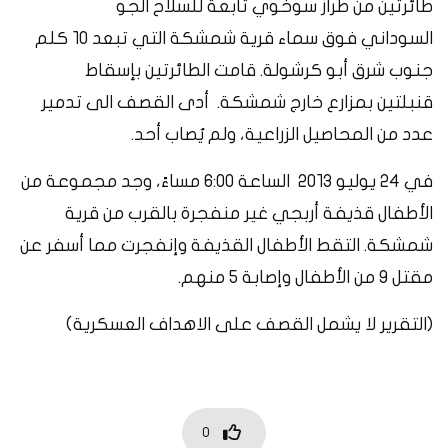
طائرتين من طراز سوخوي تابعة للسلاح الجو
السوداني فوق سماء قرية شمشكة التي تبعد ١٠ كلم
جنوب شرق أبو كرشولة. قامت الطائرتين بإسقاط
قنبلتين بمزارع خارج شمشكة. أدى القصف الى تدمير
عدد من المحاصيل الزراعية، ولم يُصاب أحد.
في ٢٤ يوليو ٢٠١٣ الساعة ٦:٠٠ مساءً، وجد مجموعة من
الأطفال قذيفة أربجي غير منفجرة بالقرب من قرية
شمشكة. التقط الأطفال القذيفة وإنفجرت مما أسفر عن
مقتل ٩ من الأطفال وإصابة ٥ منهم.
(التقرير لا يشمل القصف على الاهداف العسكرية)
0