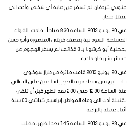
جنوبي كردفان. لم تسفر عن إصابة أي شخص وأدت الى
مقتل حمار.
في ٢٠ يوليو ٢٠١٣ الساعة ٨:٣٠ صباحاً، قامت القوات
المسلحة السودانية بقصف قريتي المنصورة وأبو حسن
بمحلية أبو كرشولا بـ ٨ قذائف لم يسفر الهجوم عن
خسائر بشرية او مادية.
فى ٢٠ يوليو ٢٠١٣ قامت طائرة من طراز سوخوي
بالتحليق فى سماء قرية الحجير لساعتين على التوالي
منذ الساعة ١٢:٣٠ حتى ٢:٠٠ بعد الظهر قبل أن تلقي
بقنبلة أدت الى وفاة المواطن إبراهيم كباشي ٦٠ سنة
أثناء عمله بالزراعة.
في ٢٣ يوليو ٢٠١٣ الساعة ١:٤٥ بعد الظهر، حقلت