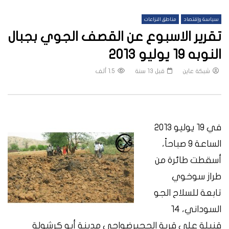
سياسة وإقتصاد
مناطق النزاعات
تقرير الاسبوع عن القصف الجوي بجبال
النوبه 19 يوليو 2013
شبكة عاين
قبل 13 سنة
1.5 ألف
في ١٩ يوليو ٢٠١٣
الساعة ٩ صباحاً،
أسقطت طائرة من
طراز سوخوي
تابعة للسلاح الجو
السوداني، ١٤
قنبلة على قرية الحجيرضواحي مدينة أبو كرشولة