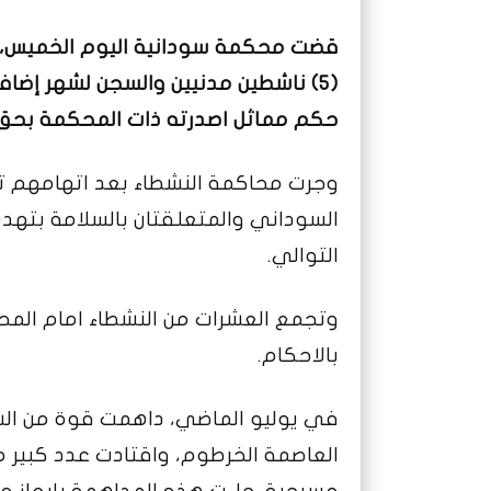
(5) ناشطين مدنيين والسجن لشهر إض
حكم مماثل اصدرته ذات المحكمة بحق 
السوداني والمتعلقتان بالسلامة بتهديد
التوالي.
وتجمع العشرات من النشطاء امام المح
بالاحكام.
في يوليو الماضي، داهمت قوة من ا
العاصمة الخرطوم، واقتادت عدد كبير م
مسرحية. جاءت هذه المداهمة بإيعاز من 