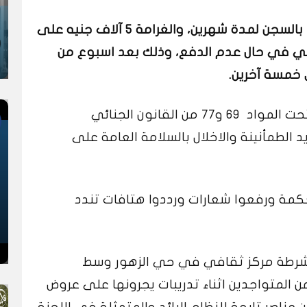
قضت محكمة سودانية اليوم الخميس، بالسجن لمدة شهرين، والغرامة 5 آلاف جنيه على
افي في حال عدم الدفع، وذلك بعد اسبوع من
خمسة آخرين.
وجرت محاكمة النشطاء بعد اتهامهم تحت المواد 69 و77 من القانون الجنائي
 الطمأنينة والاخلال بالسلامة العامة على
كمة ورفعوا شعارات ورددوا هتافات تندد
لشرطة مركز ثقافي في حي الزهور وسط
ن المتواجدين اثناء تدريبات يجرونها على عروض
عناصر تابعة للنظام البائد والمتمثلة في اللجنة