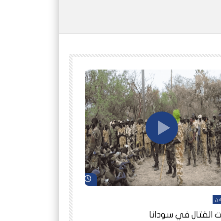
شاهد لاحقاً
ين
أفلام عاين
 القتال في سودانا
رانيا مأمون: الثمن 