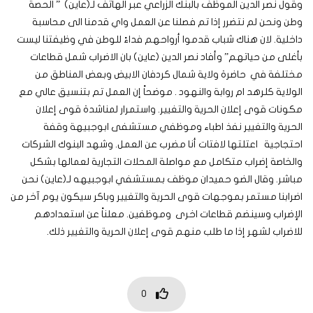
وقول نصر الدين الموظف بالبنك الزراعي عبر الهاتف لـ(عاين) ” الحصة
وطن ونحن لم نتضرر إذا تم فصلنا عن العمل واي قدمنا الى محاسبة
داخلية. لان هناك شباب قدموا أرواحهم فداءً للوطن في وظيفتنا ليست
بأغلى من حياتهم” وأفاد نصر الدين (عاين) بان الاضراب شمل قطاعات
مختلفة في حاضرة ولاية شمال كردفان الابيض وبعض المناطق من
الولاية كلرهد ام روابة والنهود . موضحاً إن العمل تم بتنسيق عالي مع
مكونات قوى إعلان الحرية والتغيير. واستمرار لمناشدة قوى إعلان
الحرية والتغيير نفذ اطباء وموظفي مستشفى ابوجبيهة وقفة
احتجاجية اعتلتها لافتات أنا مضرب عن العمل. وشهد البنوك الشركات
والخاصة إضراب متكامل مع مواصلة المحلات التجارية لعمالها بشكل
مباشر. وقال الضو حميدان موظف بمستشفي ابوجبيهه لـ(عاين) نحن
اضرابنا مستمر بموجهات قوى الحرية والتغيير وباكر سيكون يوم آخر من
الإضراب وسينضم قطاعات اخرى وموظفين. معلناً عن استعدادهم
للاضراب لشهر إذا ما طلب منهم قوى إعلان الحرية والتغيير ذلك.
0