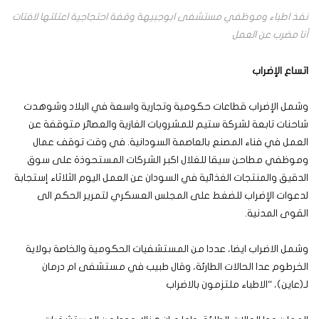
نفذ اطباء وموظفي مستشفى ابوجبيهة وقفة احتجاجية اعتلتها لافتات
أنا مضرب عن العمل
اتساع الإضراب
وشمل الإضراب قطاعات حكومية وتجارية واسعة في البلاد وشوهدت
شاحنات تابعة لشركة ستيم للمشروبات الغازية والعصائر متوقفة عن
العمل في فناء المصنع بالعاصمة السودانية. في وقت توقف عمال
وموظفي مطاحن سيقا للغلال اكبر الشركات المستحوذة على سوق
الدقيق والمنتجات الغذائية في السودان عن العمل اليوم الثلاثاء إستجابة
لدعوات الإضراب للضغط على المجلس العسكري لتمرير الحكم الى
القوى المدنية.
وشمل الاضراب ايضا، عددا من المستشفيات الحكومية والخاصة بولاية
الخرطوم عدا الحالات الطارئة، وقال طبيب في مستشفى ام درمان
لـ(عاين)، “الاطباء ملتزمون بالاضراب