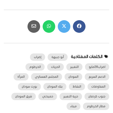
الكلمات المفتاحية
أبو جبيهة
إضراب
اضراب28مايو
التغيير
الحريات
الخرطوم
الدعم السريع
السودان
المجلس العسكري
المرأة
المفاوضات
النشاط
بنك السودان
بورت سودان
جنوب كردفان
حرية التعبير
حميدتي
شرق السودان
مطار الخرطوم
ميناء