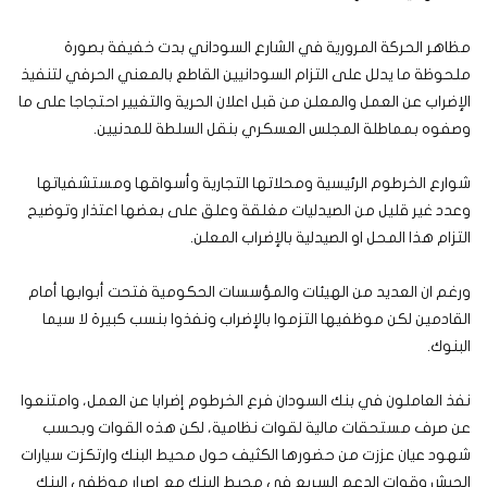
مظاهر الحركة المرورية في الشارع السوداني بدت خفيفة بصورة
ملحوظة ما يدلل على التزام السودانيين القاطع بالمعني الحرفي لتنفيذ
الإضراب عن العمل والمعلن من قبل اعلان الحرية والتغيير احتجاجا على ما
وصفوه بمماطلة المجلس العسكري بنقل السلطة للمدنيين.
شوارع الخرطوم الرئيسية ومحلاتها التجارية وأسواقها ومستشفياتها
وعدد غير قليل من الصيدليات مغلقة وعلق على بعضها اعتذار وتوضيح
التزام هذا المحل او الصيدلية بالإضراب المعلن.
ورغم ان العديد من الهيئات والمؤسسات الحكومية فتحت أبوابها أمام
القادمين لكن موظفيها التزموا بالإضراب ونفذوا بنسب كبيرة لا سيما
البنوك.
نفذ العاملون في بنك السودان فرع الخرطوم إضرابا عن العمل، وامتنعوا
عن صرف مستحقات مالية لقوات نظامية، لكن هذه القوات وبحسب
شهود عيان عززت من حضورها الكثيف حول محيط البنك وارتكزت سيارات
الجيش وقوات الدعم السريع في محيط البنك مع إصرار موظفي البنك