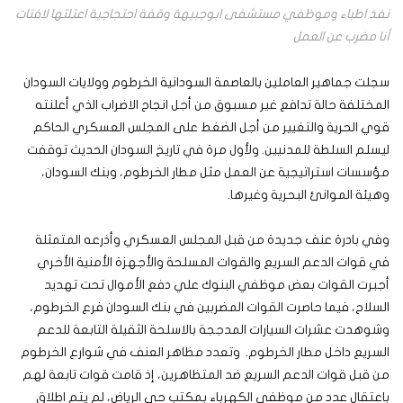
نفذ اطباء وموظفي مستشفى ابوجبيهة وقفة احتجاجية اعتلتها لافتات
أنا مضرب عن العمل
سجلت جماهير العاملين بالعاصمة السودانية الخرطوم وولايات السودان
المختلفة حالة تدافع غير مسبوق من أجل انجاح الاضراب الذي أعلنته
قوي الحرية والتغيير من أجل الضغط على المجلس العسكري الحاكم
ليسلم السلطة للمدنيين. ولأول مرة في تاريخ السودان الحديث توقفت
مؤسسات استراتيجية عن العمل مثل مطار الخرطوم، وبنك السودان،
وهيئة الموانئ البحرية وغيرها.
وفي بادرة عنف جديدة من قبل المجلس العسكري وأذرعه المتمثلة
في قوات الدعم السريع والقوات المسلحة والأجهزة الأمنية الأخري
أجبرت القوات بعض موظفي البنوك علي دفع الأموال تحت تهديد
السلاح، فيما حاصرت القوات المضربين في بنك السودان فرع الخرطوم،
وشوهدت عشرات السيارات المدججة بالاسلحة الثقيلة التابعة للدعم
السريع داخل مطار الخرطوم. وتعدد مظاهر العنف في شوارع الخرطوم
من قبل قوات الدعم السريع ضد المتظاهرين، إذ قامت قوات تابعة لهم
باعتقال عدد من موظفي الكهرباء بمكتب حي الرياض، لم يتم اطلاق