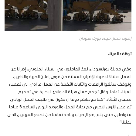
إضراب عمال ميناء بورت سودان
توقف الميناء
وفي مدينة بورتسودان، نفذ العاملون في الميناء الجنوبي، إضرابا عن
العمل امتثالا لدعوة الإضراب المعلنة من قوى إعلان الحرية والتغيير،
وتوقف سائقوا الرافعات والآليات الثقيلة عن العمل ما ادى الى تعطيل
الميناء تماما .وقال تجمع عمال هيئة الموانئ البحرية في تعميم
صحفي الثلاثاء “كما عودناكم دوما ان نكون في طليعة العمل الريادي
تم عمل الترس البحري مع بداية العمل والورديه الاولى الساعه ٥ صباحا
متواصلين حتى يتم رفع الإضراب وناخد تمامنا من تجمع المهنيين الذي
يمثلنا”.