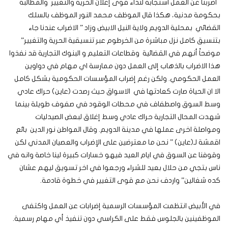
أضربنا عن العمل استجابة لنداء قوى إعلان الحرية والتغيير والمطالبة
بحكومة مدنية، هكذا قال الموظف محمد النور الموظف بالسلك
القضائي بمحلية الدويم ولاية النيل الابيض وزاد ” الاضراب عندنا جاء
بتنسيق كامل نزل مباشرة من الخرطوم عبر تنسيقية الحرية والتغيير”
موضحاً أنهم في القضائية وقطاعات التعليم و البنوك التجارية قد نفذوا
هذا الاضراب بالذهاب إلى العمل دون ممارسة اي مهام في دواوين
العمل الحكومي. ولكن رغم إضراب المؤسسات الحكومية بشكل كامل
الا ان الحياة صارت كعادتها في الاسواق حيث رصدت (عاين) حراك عادي
وسط السوق واصطفاف في محطات الوقود في صفوف طويلة بينما
شهدت المحال التجارية حراك عادي وسط إغلاق لبعض الصيدليات
ومواصلة اخرى عملها في مدينة الدويم. وقال المواطن نور الدين بائع
اقمشة لـ(عاين) ” نحن ما معترضين على الإضراب والعصيان المدني لكن
وقوفنا عن السوق في ايام العيد فيهو خسارات كبيرة لينا خاصة وانه في
ناس بتجي من حلال بعيد للشراء ورجعوا في اخر تسويق ليهم عشان
كده شغالين” واردف نحن مع قوى التغيير في خطوة قادمة.
في الأبيض انتظمت المؤسسات الرسمية إضرابات عن العمل واكتفى
الموظفينين بالجلوس فقط على الكراسي دون تنفيذ أي مهام رسمية.