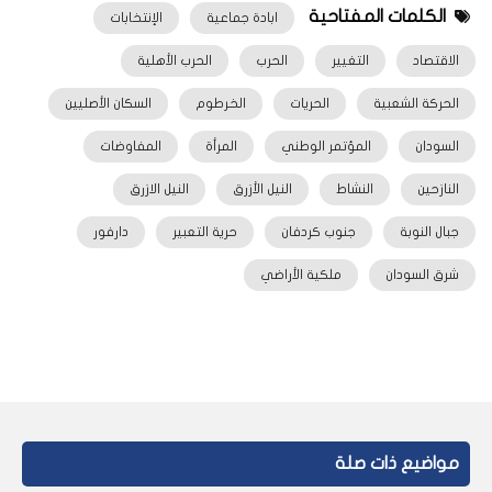
الكلمات المفتاحية
ابادة جماعية
الإنتخابات
الاقتصاد
التغيير
الحرب
الحرب الأهلية
الحركة الشعبية
الحريات
الخرطوم
السكان الأصليين
السودان
المؤتمر الوطني
المرأة
المفاوضات
النازحين
النشاط
النيل الأزرق
النيل الازرق
جبال النوبة
جنوب كردفان
حرية التعبير
دارفور
شرق السودان
ملكية الأراضي
مواضيع ذات صلة