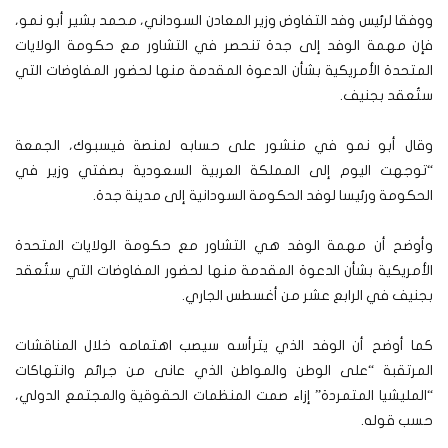
ووفقا لرئيس وفد التفاوض وزير المعادن السوداني، محمد بشير أبو نمو،
فإن مهمة الوفد إلى جدة تنحصر في التشاور مع حكومة الولايات
المتحدة الأمريكية بشأن الدعوة المقدمة منها لحضور المفاوضات التي
ستُعقد بجنيف.
وقال أبو نمو في منشور على حسابه لمنصة فيسبوك، الجمعة
“توجهت اليوم إلى المملكة العربية السعودية بصفتي وزير في
الحكومة ورئيسا لوفد الحكومة السودانية إلى مدينة جدة.
وأوضح أن مهمة الوفد هي التشاور مع حكومة الولايات المتحدة
الأمريكية بشأن الدعوة المقدمة منها لحضور المفاوضات التي ستُعقد
بجنيف في الرابع عشر من أغسطس الجاري.
كما أوضح أن الوفد الذي يترأسه سيصب اهتمامه خلال المناقشات
المرتقبة “على الوطن والمواطن الذي عانى من جرائم وانتهاكات
“المليشيا المتمردة” إزاء صمت المنظمات الحقوقية والمجتمع الدولي،
حسب قوله.