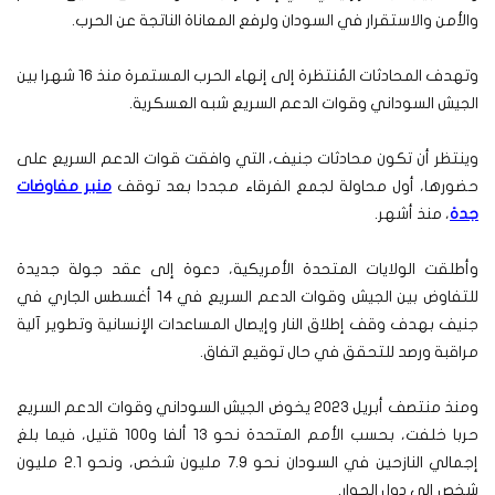
والأمن والاستقرار في السودان ولرفع المعاناة الناتجة عن الحرب.
وتهدف المحادثات المُنتظرة إلى إنهاء الحرب المستمرة منذ 16 شهرا بين
الجيش السوداني وقوات الدعم السريع شبه العسكرية.
وينتظر أن تكون محادثات جنيف، التي وافقت قوات الدعم السريع على
حضورها، أول محاولة لجمع الفرقاء مجددا بعد توقف
منبر مفاوضات
جدة
، منذ أشهر.
وأطلقت الولايات المتحدة الأمريكية، دعوة إلى عقد جولة جديدة
للتفاوض بين الجيش وقوات الدعم السريع في 14 أغسطس الجاري في
جنيف بهدف وقف إطلاق النار وإيصال المساعدات الإنسانية وتطوير آلية
مراقبة ورصد للتحقق في حال توقيع اتفاق.
ومنذ منتصف أبريل 2023 يخوض الجيش السوداني وقوات الدعم السريع
حربا خلفت، بحسب الأمم المتحدة نحو 13 ألفا و100 قتيل، فيما بلغ
إجمالي النازحين في السودان نحو 7.9 مليون شخص، ونحو 2.1 مليون
شخص إلى دول الجوار.