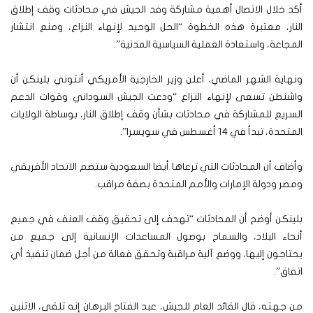
أكد خلال الاتصال أهمية مشاركة وفد الجيش في محادثات وقف إطلاق
النار، معتبرة هذه الخطوة “الحل الوحيد لإنهاء النزاع، ومنع انتشار
المجاعة، واستعادة العملية السياسية المدنية”.
ونهاية الشهر الماضي، أعلن وزير الخارجية الأمريكي أنتوني بلينكن أن
واشنطن تسعى لإنهاء النزاع “ودعت الجيش السوداني وقوات الدعم
السريع للمشاركة في محادثات بشأن وقف إطلاق النار، بوساطة الولايات
المتحدة، تبدأ في 14 أغسطس في سويسرا”.
وأضاف أن المحادثات التي ترعاها أيضا السعودية ستضم الاتحاد الأفريقي
ومصر ودولة الإمارات والأمم المتحدة بصفة مراقب.
بلينكن أوضح أن المحادثات “تهدف إلى تحقيق وقف العنف في جميع
أنحاء البلاد، والسماح بوصول المساعدات الإنسانية إلى جميع من
يحتاجون إليها، ووضع آلية مراقبة وتحقق فعالة من أجل ضمان تنفيذ أي
اتفاق”.
من جهته، قال القائد العام للجيش، عبد الفتاح البرهان إنه تلقى، الاثنين