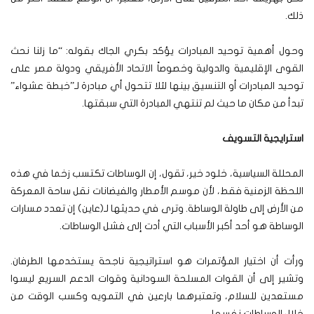
ذلك.
وحول أهمية توحيد المبادرات يؤكد بكري الجاك بقوله: “ما زلنا نحث
القوى الإقليمية والدولية وخصوصاً الاتحاد الأفريقي ودولة مصر على
توحيد المبادرات أو التنسيق بينها لئلا تتحول أي مبادرة لـ”خبطة عشواء”
تبدأ من مكان ما حيث لم تنتهي المبادرة التي سبقتها.
استرايجية التسويف
المحللة السياسية، خلود خير، تقول، إن الوساطات تكتسب زخما في هذه
اللحظة الزمنية فقط، لأن موسم الأمطار والفيضانات نقل ساحة المعركة
من الأرض إلى طاولة الوساطة. وترى في حديثها لـ(عاين) إن تعدد مسارات
الوساطة هو أحد أكبر الأسباب التي أدت إلى فشل الوساطات.
ورأت أن اختيار المؤتمرات هو استراتيجية ناجحة يستخدمها الطرفان.
وتشير إلى أن القوات المسلحة السودانية وقوات الدعم السريع ليسوا
مستعدين للسلام، وتعتبرهما بارعين في التمويه وكسب الوقت من
خلال الوساطات نفسها.