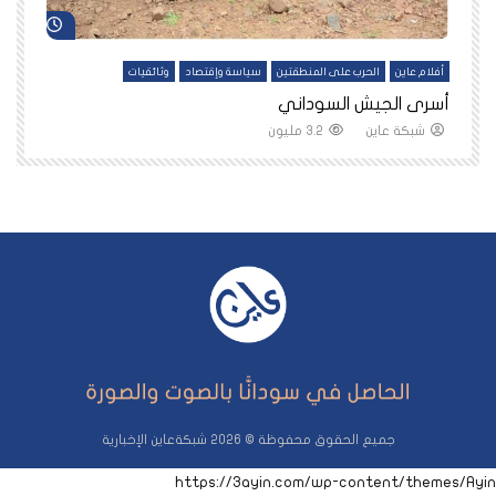
شاهد لاحقاً
شاهد لاح
أفلام عاين
الحرب على المنطقتين
سياسة وإقتصاد
وثائقيات
أف
أسرى الجيش السوداني
سا
شبكة عاين
3.2 مليون
جميع الحقوق محفوظة © 2026 شبكةعاين الإخبارية
https://3ayin.com/wp-content/themes/Ayin