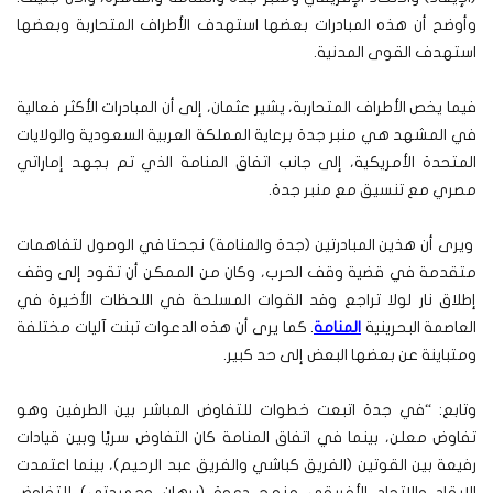
وأوضح أن هذه المبادرات بعضها استهدف الأطراف المتحاربة وبعضها
استهدف القوى المدنية.
فيما يخص الأطراف المتحاربة، يشير عثمان، إلى أن المبادرات الأكثر فعالية
في المشهد هي منبر جدة برعاية المملكة العربية السعودية والولايات
المتحدة الأمريكية، إلى جانب اتفاق المنامة الذي تم بجهد إماراتي
مصري مع تنسيق مع منبر جدة.
ويرى أن هذين المبادرتين (جدة والمنامة) نجحتا في الوصول لتفاهمات
متقدمة في قضية وقف الحرب، وكان من الممكن أن تقود إلى وقف
إطلاق نار لولا تراجع وفد القوات المسلحة في اللحظات الأخيرة في
العاصمة البحرينية
المنامة
. كما يرى أن هذه الدعوات تبنت آليات مختلفة
ومتباينة عن بعضها البعض إلى حد كبير.
وتابع: “في جدة اتبعت خطوات للتفاوض المباشر بين الطرفين وهو
تفاوض معلن، بينما في اتفاق المنامة كان التفاوض سريًا وبين قيادات
رفيعة بين القوتين (الفريق كباشي والفريق عبد الرحيم)، بينما اعتمدت
الإيقاد والاتحاد الأفريقي منهج دعوة (برهان وحميدتي) للتفاوض