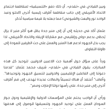
وبين القيادي في «تقدم»، أن ذلك دفع «التنسيقية» لمقاطعة اجتماع
الاتحاد الأفريقي إلى جانب مقاطعة أطراف رئيسية أخرى (الحلو وعبد
الواحد نور والبعث والشيوعي) مما جعله بلا قيمة سياسية تُذكر.
عثمان أكد في حديثه إلى أن إلى منبر جدة يظل هو أكثر منبر لا يزال
يُحظى بدعم دولي وإقليمي مع مشاركة الإيقاد والاتحاد الأفريقي، لذا
يجب بذل الجهود لدعم هذا المنبر والعمل على حث الطرفين للعودة إلى
طاولة التفاوض.
ورداً على سؤال حول أهمية حث اللاعبين الدوليين، لتوحيد كل هذه
المبادرات، يقول القيادي في «تقدم»، شريف محمد عثمان: “قدمنا
دعوتنا إلى الفاعلين الإقليميين والدوليين لتنسيق الجهود وتوحيدها”.
وأضاف” أعتقد أن هناك تنسيقاً واتصالات عديدة تهدف إلى ضم أطراف
أخرى إلى منبر جدة، على رأسها دولتا الإمارات ومصر”.
ورأى أن الواجب يحتم على المؤسسات الدولية والإقليمية ودول جوار
السودان العمل على توحيد الجهود وتنسيقها للوصول إلى هدفها