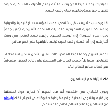
المبادرات يعد تبديداً للجهود، كما أنه يمنح الأطراف العسكرية فرصة
للتهرب من مسؤولياتهم تجاه وقف الحرب.
لذا وبحسب -شريف ، فإن «تقدم» دعت المؤسسات الإقليمية والدولية
والمملكة العربية السعودية والولايات المتحدة الأمريكية (منبر جدة)
ودول جوار السودان إلى توحيد الجهود وإنهاء تعدد المنابر. في وقت
أشار فيه إلى أن قضية وقف الحرب ترتبط بأطرافها على نحو مباشر.
الدعم السريع وفقا لهذا المصدر، ظلت تعلن بشكل متكرر استعدادها
للتفاوض، بينما ظلّ خطاب الحرب هو المسيطر على قادة الجيش، متماهياً
مع خطاب عناصر النظام البائد.
فك الارتباط مع الإسلاميين
ويرى القيادي في «تقدم» أنه من المهم أن تمارس دول المنطقة
والإقليم والقوى المدنية والديمقراطية ضغوطًا على الجيش لفك
ارتباطه
عن الإسلاميين لصالح السلام الدائم والمستدام.