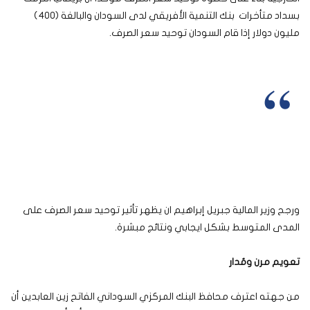
بسداد متأخرات بنك التنمية الأفريقي لدى السودان والبالغة (400)
مليون دولار إذا قام السودان توحيد سعر الصرف.
وحول احتياطي العملات الصعبة لدى البنك المركزي
السوداني علق جبريل إبراهيم قائلاً : “وصلتنا أموال ومنح
وهناك أموال في طريقها إلى البلاد لوضعها في البنك
المركزي ليتدخل متى ما رأى خللًا في الإجراء الحالي
المتعلق بتوحيد سعر الصرف”.
ورجح وزير المالية جبريل إبراهيم ان يظهر تأثير توحيد سعر الصرف على
المدى المتوسط بشكل ايجابي ونتائج مبشرة.
تعويم مرن ومٌدار
من جهته اعترف محافظ البنك المركزي السوداني الفاتح زين العابدين أن