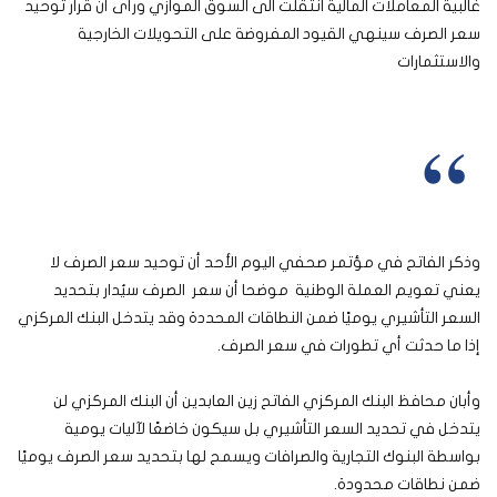
غالبية المعاملات المالية انتقلت الى السوق الموازي ورأى أن قرار توحيد
سعر الصرف سينهي القيود المفروضة على التحويلات الخارجية
والاستثمارات
البنك المركزي: توحيد سعر الصرف لا يعني تعويم العملة
الوطنية وسعر الصرف سيُدار بتحديد السعر التأشيري يوميًا
وذكر الفاتح في مؤتمر صحفي اليوم الأحد أن توحيد سعر الصرف لا
يعني تعويم العملة الوطنية موضحا أن سعر الصرف سيُدار بتحديد
السعر التأشيري يوميًا ضمن النطاقات المحددة وقد يتدخل البنك المركزي
إذا ما حدثت أي تطورات في سعر الصرف.
وأبان محافظ البنك المركزي الفاتح زين العابدين أن البنك المركزي لن
يتدخل في تحديد السعر التأشيري بل سيكون خاضعًا لآليات يومية
بواسطة البنوك التجارية والصرافات ويسمح لها بتحديد سعر الصرف يوميًا
ضمن نطاقات محدودة.