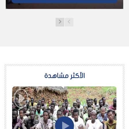
اﻷكثر مشاهدة