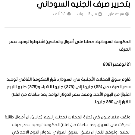
بتحرير صرف الجنيه السوداني
شبكة عاين
قبل 5 سنوات
2.2 ألف
الحكومة السودانية: حصلنا على أموال والمانحين اشترطوا توحيد سعر
الصرف
21 نوفمبر 2021
قاوم سوق العملات الأجنبية في السودان، قرار الحكومة القاضي توحيد
سعر الصرف من (55) جنيها إلى (375) جنيها للشراء و(376) جنيها للبيع
اعتبارًا من اليوم الأحد. وصعد سعر الدولار الواحد بعد ساعات من اعلان
القرار إلى 380 جنيها.
ولفت متعاملون في تجارة العملات تحدثت إليهم (عاين)، ان أموال طائلة
تحركت في السوق بعد ساعات من اعلان الحكومة توحيد سعر صرف
الجنيه، وتوقع التجار ان يغلق السوق الموازي للدولار اليوم الاحد في