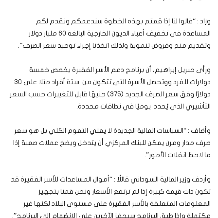
وزاد : “قالوا لنا إذا قمتم بهذه الخطوة سندعمكم ونقدم لكم
المساعدة في تخفيف أعباء الديون الخارجية البالغة 60 مليار دولار
وتقديم منح وقروض تنموية ولذلك اتخذنا إجراء توحيد سعر الصرف”.
ورأى جبريل إبراهيم، أن برنامج دعم الأسر الفقيرة يخصص خمسة
دولارات للفرد ووتحصل الأسرة التي تتكون من ستة أفراد مثلا على 30
دولارًا وفق سعر الصرف الجديد (375) جنيهًا قابل للتغييرات حسب السعر
التأشيري الذي يُحدد يوميًا في نطاقات محددة.
وأضاف : “السياسات المالية الجديدة لا يعني التعوم الكلي بل هو سعر
صرف مدار ومرن يمكن للبنك المركزي أن يتدخل ويضخ عملات صعبة إذا
ما لاحظ انفلات الأمور”.
وأردف وزير المالية السوداني قائلًا : “أموال المساعدات للأسر الفقيرة قد
تكون ذات قيمة كبيرة إذا لم ترتفع الأسعار ونحن قمنا بتجهيز
المعلومات المتعلقة بالأسر الفقيرة على مستوى البلاد لكنها غير
مكتملة وإذا طبق البرنامج سيحفز الآخرين على الانضمام إلى البرنامج”.