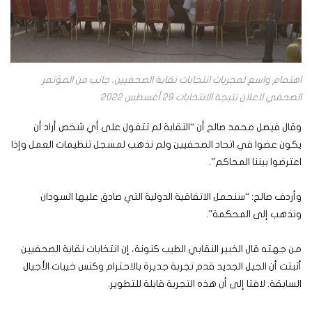
اهتمام واسع لمجريات انتخابات نقابة الصحفيين، جانب من المؤتمر
الصحفي لاعلان نتيجة الانتخابات 29 أغسطس 2022
وقال فيصل محمد صالح أن “النقابة لم تتغول على أي شخص أراد أن
يكون عضوا في اتحاد الصحفيين ولم نذهب لمسجل تنظيمات العمل وإذا
اعترضوا بيننا المحاكم”.
وأردف صالح: “سنحمل الاتفاقية الدولية التي صادق عليها السودان
ونذهب إلى المحكمة”.
من جهته قال الخبير النقابي الطيب كنونة، إن انتخابات نقابة الصحفيين
أثبتت أن الجيل الجديد قدم تجربة جديرة بالاحترام وكنس خيبات الأجيال
السابقة. لافتا إلى أن هذه التجربة قابلة للتطوير.