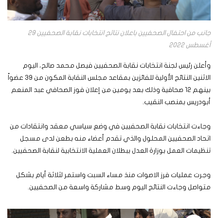
جانب من احتفال الصحفيين باعلان نتائج انتخابات نقابة الصحفيين 29
أغسطس 2022
وأعلن رئيس لجنة انتخابات نقابة الصحفيين فيصل محمد صالح، اليوم
الاثنين النتائج الأولية للفائزين بمقاعد مجلس النقابة المكون من 39 عضواً
بينهم 12 صحافية وذلك بعد يومين من إعلان فوز الصحافي عبد المنعم
أبودريس بمنصب النقيب.
وجاءت انتخابات نقابة الصحفيين في وضع سياسي معقد وانتقادات من
اتحاد الصحفيين المحلول والذي تقدم أعضاء منه بطعن لدى مسجل
تنظيمات العمل بوزارة العدل ببطلان العملية الانتخابية لنقابة الصحفيين.
وجرت عمليات فرز الاصوات منذ مساء السبت واستمر لثلاثة أيام بشكل
متواصل وجاءت النتائج اليوم وسط مشاركة واسعة من الصحفيين.