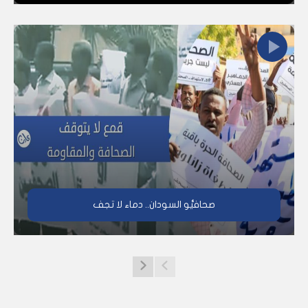
صحافيُّو السودان.. دماء لا تجف