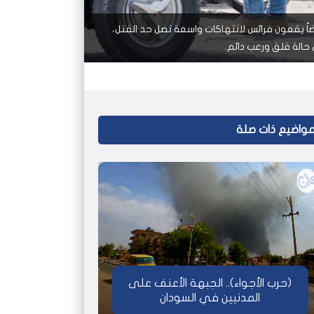
اً يقعون فرائس لانتهاكات واسعة تصل حد القتل،
الة قلق ورعب دائم.
واضيع ذات صلة
(حرب الأجواء).. الجبهة الأعنف على
المدنيين في السودان