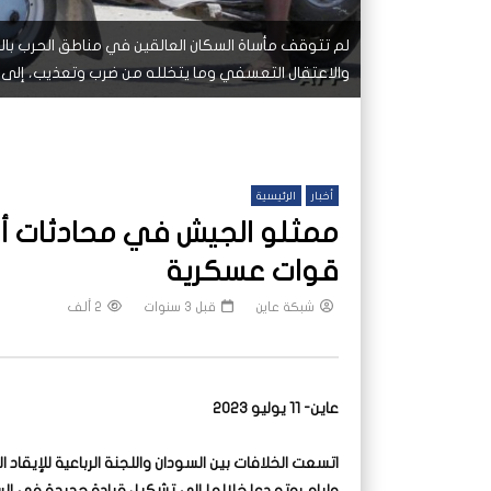
لم تتوقف مأساة السكان العالقين في مناطق الحرب بالع
والاعتقال التعسفي وما يتخلله من ضرب وتعذيب، إلى 
أخبار
الرئيسية
ممثلو الجيش في محادثات أد
قوات عسكرية
شبكة عاين
قبل 3 سنوات
2 ألف
عاين- 11 يوليو 2023
اتسعت الخلافات بين السودان واللجنة الرباعية للإيقا
وليام روتو دعا خلالها إلى تشكيل قيادة جديدة في الس