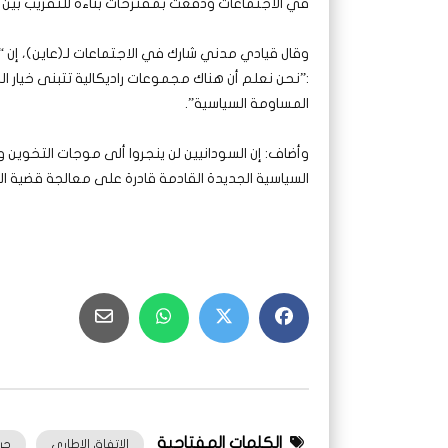
في الاجتماعات ودفعت بمقترحات بناءة للتقريب بين مب
وقال قيادي مدني شارك في الاجتماعات لـ(عاين)، إن “
:”نحن نعلم أن هناك مجموعات راديكالية تتبنى خيا
المساومة السياسية”.
وأضاف: إن السودانيين لن ينجروا ألى موجات التخوين 
السياسية الجديدة القادمة قادرة على معالجة قضية ا
الكلمات المفتاحية
الاتفاق الاطاري
حر