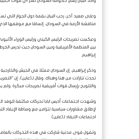
واكد البيان رفض حكومة السودان نشر أي قوات أجنبي
مناقشة الأزمة في السودان، إتساقا مع موقفها الذي
وعكست تصريحات الرئيس الكيني ورئيس الوزراء الأثيوب
بين المنظمة الأفريقية وبين السودان حيث تدرس الخرط
إبراهيم.
وذكر إبراهيم، إن السودان ممثلا في الجيش والخارجية
تحدث تنازلات من هنا وهناك. وقال لـ(عاين)، إن “التص
والتلويح بإرسال قوات أفريقية تصريحات مبكرة ولم يح
وشهدت اجتماعات أديس ابابا تحركات مكثفة للوفد ا
لإطلاق مشاورات سياسية تتزامن مع وساطة الإيقاد ا
اجتماعات الايقاد لـ(عاين).
وتقول قوى مدنية شاركت في هذه التحركات بالعاصمة 