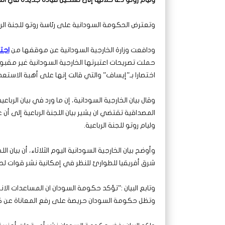
وتعترض الحكومة السودانية على رئاسة روتو للجنة الرب
ودافعت وزارة الخارجية السودانية عن موقفها من
اجتم
حملت تصريحات اعتبرتها الخارجية السودانية غير مقب
اختصارا بـ”إيساف” والتي قالت إنها على أهبة الاستعدا
وقال بيان الخارجية السودانية، إن ما ورد في بيان الر
المصداقية تقتضي ان يشير بيان اللجنة الرباعية إلى 
وليام روتو للجنة الرباعية.
وأوضح بيان الخارجية السودانية اليوم الثلاثاء، أن بيا
شرق أفريقيا للطوارئ للنظر في إمكانية نشر قوات لحم
وتابع البيان :”تؤكد حكومة السودان ان المساعدات الا
وتظل حكومة السودان حريصة على رفع المعاناة عن ك