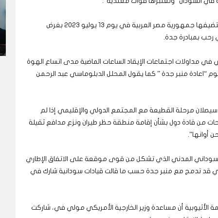
ة في السودان “ونعتبرها قوات معتدية”.
وعلى صعيد آخر، رحب البيان بقمة دول الجوار التي تستضيفها جمهورية مصر العربية في يوم 13 يوليو 2023 بغرض
 رحب بمبادرة جدة.
ي في مداولات اجتماعات الإيقاد الساعات الماضية مدى اتساع الهوة
وم “اعادة منبر جدة ” كما يقول المحلل الدبلوماسي عبد الرحمن
 سيصلان مرحلة القطيعة مع المجتمع الدولي والإقليمي إذا لم
ريحات من قادة دول بشأن إقامة منطقة حظر طيران ونزع مدافع ثقيلة
ن أوانها”.
لسوداني المدني الذي تشكل من قوى موقعة على الاتفاق الإطاري
لتي قد تدمج مع منبر جدة حسب ما قالت قيادات سودانية شارك في
الأثيوبية أن مساعدة وزير الخارجية الأمريكي مولي في، شاركت