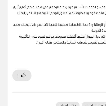
 والخدمات الأساسية وائل عبد الرحمن في مقابلة مع (عاين)، إن
ق منذ عقود والمخاوف من تدهور الوضع تتزايد مع استمرار الحرب
 للإغاثة والأعمال الانسانية ضعيفة للغاية لأن السودان لايصنف ضمن
دة الدولية
أن دول الجوار أغلبها أغلقت حدودها بوضع قيود على التأشيرة
تستطيع تقديم خدمات انسانية والمخاطر هناك أكبر “.
1
 والدعم السريع
حكام الولايات