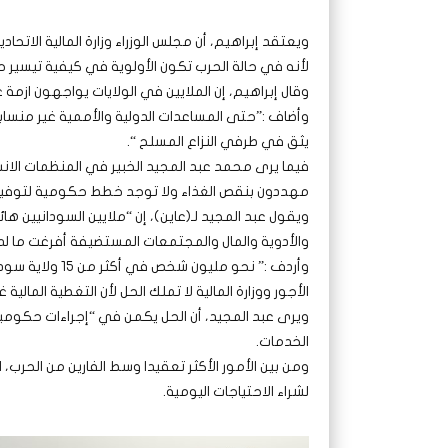
ويعتقد إبراهيم، أن مجلس الوزراء وزارة المالية الاتح
لأنه في حالة الحرب تكون الأولوية في كيفية تيسير حي
وقال إبراهيم، إن الملايين في الولايات يواجهون ازمة
وأضاف :”حتى المساعدات الدولية والأممية غير منساب
يثق في طرفي النزاع المسلح “.
فيما يرى محمد عبد المجيد الخبير في المنظمات الانسان
مهددون بنقص الغذاء ولا توجد خطط حكومية لتوفير
ويقول عبد المجيد لـ(عاين)، إن “ملايين السودانيي
والأدوية والمال والمجتمعات المستضيفة أفرغت ما لد
وأردف :” نحو مل
الأجور ووزارة المالية لا تملك الحل لأن التغطية المالية
ويرى عبد المجيد، أن الحل يكمن في “إجراءات حكومية
الخدمات.
ومن بين الأمور الأكثر تعقيدا وسط الفارين من الحرب
لشراء الاحتياجات اليومية.