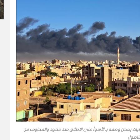
ات يمكن وصفه بـ الأسوأ على الاطلاق منذ عقود والمخاوف من
اناضول