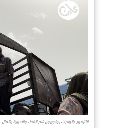
النازحون بالولايات يواجهون شح الغذاء والأدوية والمال