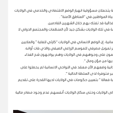
ادية يتحملان مسؤولية انهيار الوضع الاقتصادي والخدمي في الولايات
اة المواطنين في “المناطق الآمنة” .
 غذائية قد تفتك بهم خلال الشهرين القادمين.
ة في تلك الولايات بشكل جيد لأن المنظمات والمجتمع الدولي لا
ية، إن الوضع الانساني في الولايات “كارثي للغاية ” والملايين
 تمويل مصرفي للموسم الزراعي الصيفي والذي فات أوانه.
ن هائمون على وجوههم في الولايات وهم يواجهون شح الغذاء
يها من مؤن ومال “.
يون شخص في أكثر من 15 ولاية سودانية وضعهم الآن معقد في النواحي الانسانية لم يحصلوا على
 غير متوفرة لدى السلطة الحالية “.
 فعالة ” بتعيين حكومات في الولايات لديها القدرة على تقديم
، الى الولايات وحتى سكان الولايات أنفسهم عدم وجود مصادر مالية