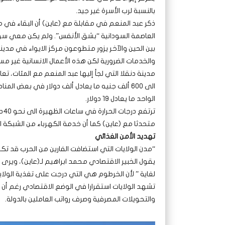
بالنسبة لرب الأسرة غير جيد.
ذكر عبد المنعم في مقابلة مع (عاين) أن البقاء في مد
العاصمة السودانية “بشق الأنفس”. ولم يكن معي سوى
بين الحين والآخر يزور متطوعون مركز الايواء في مدينة
والخدمات الضرورية لكن هذه الأعمال الانسانية غير
مدينة دنقلا التي لجأ إليها عبد المنعم مع المئات، تع
الواحد ما يعادل 19 دولار.
تر
متحدثا مع (عاين) كما أن خدمة الكهرباء من الشبكة ا
تهديد الأمن الغذائي
“مدن الولايات التي استضافت الفارين من الحرب قد ت
يقول الخبير الاقتصادي محمد ابراهيم لـ(عاين)، ويرى 
لغاية ” لأن الخرطوم هي التي درجت على تغذية الولاي
تشهد الولايات استقرارا في الوضع الاقتصادي رغم أن 
والتحويلات المصرفية وصرف رواتب العاملين بالدولة.