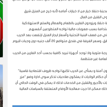
ينة دنقلا خيار من لا خيارات أمامه لأنه خرج من المنزل شرق
 القليل من المال.
 دنقلا ويزودون الفارين بالطعام والعصائر والسلع الاستهلاكية
 مستدامة بسبب صعوبات مالية تواجه المتطوعين أنفسهم.
اني من ضعف البنية التحتية وأسعار ايجار المنزل ارتفعت بعد الحرب
الى 600 ألف جنيه ما يعادل ألف دولار في بعض المناطق، وسعر الغرفة في فندق متواضع 20 ألف جنيه دون وجبات لليوم
تفع درجات الحرارة في ساعات الظهيرة الى نحو 40درجة مئوية ولا توجد أجهزة تبريد كافية بحسب أحد الفارين من الحرب
لعامة غير منتظمة.
كون آمنة و بمنأى عن الحرب لكنها تواجه ظروف اقتصادية قاسية”
أن حكام الولايات لا يملكون صلاحيات تذكر سوى ادارة وضع “مزر
ات بالأجور والقليل من الخدمات لذلك لا يمكن في الوقت الحالي أن
ذلك ممكن اذا جرت معالجة الأوضاع المتعلقة بالسياسات المالية