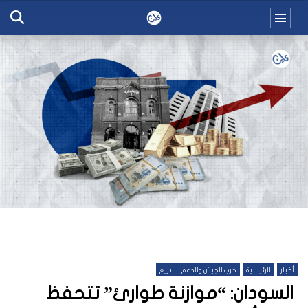
أخبار
الرئيسية
حرب الجيش والدعم السريع
السودان: “موازنة طوارئ” تتحفظ