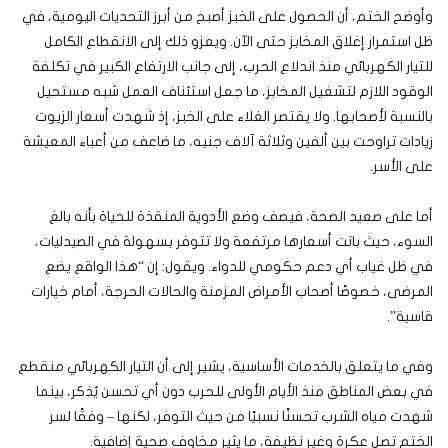
وأوضح الختم، أن الحصول على الخبز أصبح من أبرز التحديات اليومية، في
ظل استمرار إغلاق المخابز حتى الآن. ويعزو ذلك إلى الانقطاع الكامل
للتيار الكهربائي منذ اندلاع الحرب، إلى جانب الارتفاع الكبير في تكلفة
الوقود اللازم لتشغيل المخابز، ما جعل استئناف العمل شبه مستحيل
بالنسبة لأصحابها. ولا يقتصر الغلاء على الخبز، إذ شهدت أسعار الزيوت
زيادات تراوحت بين ألفين وثلاثة آلاف جنيه، ما ضاعف من أعباء المعيشة
على الأسر.
أما على صعيد الصحة، فيصف وضع الأدوية المنقذة للحياة بأنه بالغ
السوء، حيث باتت أسعارها مرتفعة ولا تتوفر بسهولة في الصيدليات،
في ظل غياب أي دعم حكومي للدواء. ويقول: إن “هذا الواقع يضع
المرضى، خصوصًا أصحاب الأمراض المزمنة والحالات الحرجة، أمام خيارات
قاسية”.
وفي ما يتعلق بالخدمات الأساسية، يشير إلى أن التيار الكهربائي منقطع
في بعض المناطق منذ الأيام الأولى للحرب دون أي تحسن يُذكر، بينما
شهدت مياه الشرب تحسنًا نسبيًا من حيث التوفر، لكنها – وفقًا لسر
الختم تصل عكرة وغير نظيفة، ما يثير مخاوف صحية إضافية.