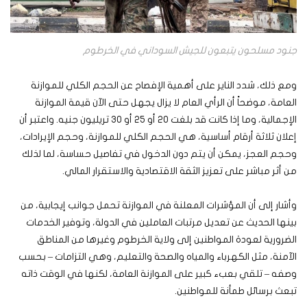
جنود مسلحون يتبعون للجيش السوداني في الخرطوم
ومع ذلك، شدد الناير على أهمية الإفصاح عن الحجم الكلي للموازنة
العامة، موضحاً أن الرأي العام لا يزال يجهل حتى الآن قيمة الموازنة
الإجمالية، وما إذا كانت قد بلغت 20 أو 25 أو 30 تريليون جنيه. واعتبر أن
إعلان ثلاثة أرقام أساسية، هي الحجم الكلي للموازنة، وحجم الإيرادات،
وحجم العجز، يمكن أن يتم دون الدخول في تفاصيل حساسة، لما لذلك
من أثر مباشر على تعزيز الثقة الاقتصادية والاستقرار المالي.
وأشار إلى أن المؤشرات المعلنة في الموازنة تحمل جوانب إيجابية، من
بينها الحديث عن تعديل مرتبات العاملين في الدولة، وتوفير الخدمات
الضرورية لعودة المواطنين إلى ولاية الخرطوم وغيرها من المناطق
الآمنة، مثل الكهرباء والمياه والصحة والتعليم، وهي التزامات – بحسب
وصفه – تلقي بعبء كبير على الموازنة العامة، لكنها في الوقت ذاته
تبعث برسائل طمأنة للمواطنين.