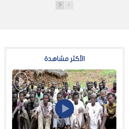
اﻷكثر مشاهدة