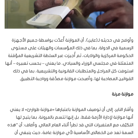
وأوضح في حديثه لـ(عاين)، أن الموازنة أُعدّت بواسطة جميع الأجهزة
الرسمية في الدولة، بما في ذلك المؤسسات والهيئات على مستوى
الحكومة المركزية والولايات، ثم أُجيزت عبر السلطة التشريعية المؤقتة
المتمثلة في مجلسي الوزراء والسيادي، ما يعني – بحسب تعبيره – أنها
استوفت كل المراحل والمتطلبات القانونية والتشريعية، بما في ذلك
القوانين المصاحبة لها، وأصبحت موازنة مصدّقة وواجبة التطبيق.
موازنة مرنة
وأشار الناير، إلى أن توصيف الموازنة باعتبارها «موازنة طوارئ» لا يعني
أنها موازنة لإدارة الأزمة فقط، بل إنها تتسم بالمرونة، بما يتيح لها
التكيّف مع المتغيرات التي قد تطرأ أثناء العام المالي. وأضاف: أن “هذه
السمة تعد من الخصائص الأساسية لأي موازنة عامة، حيث ينبغي أن