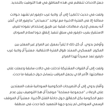
جعل الاحداث تتفاقم في هذه المناطق في هذا التوقيت بالتحديد.
ولفت في حديث لـ(عاين) إلى أن ولاية غرب دارفور لم تشهد حوادث
مماثلة إلا فى الفترة الاخيرة مع تواجد “حميدتى” بدارفور الذي أعلن
أنه يسعى لإجراء مصالحات قبلية عن طريق إستخدام نفوذه لفرض
الاستقرار بغرب دارفور في سياق تنفيذ إتفاق جوبا لسلام السودان.
وأوضح بدوي، أن كل ذلك لا يُقرأ بمعزل عن الصراع غير المعلن بين
المكون العسكري الممتد طوال الفترة الانتقالية، معتبراً أن ولاية غرب
دارفور تعد مسرحاً لهذا الصراع.
ولفت إلى أن القوات المشتركة تدخلت في حالات سابقة وعملت على
معالجتها، الأمر الذي يجعل المراقب يتساءل حول حقيقة ما حدث.
وأشار بدوي إلى أن التصريحات الحكومية السودانية سَمَت المعتدين
على الرعاة بـ “مجموعة مسلحة” موضحاً أن هذا التوصيف يبيَن عدم
دفع الحكومة بكل الحقائق حول حادثة القتل الأخيرة. معتبراً أن الموقف
الرسمي السودانى لم ينحو جهة التصعيد كما حدث فى منطقة