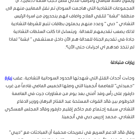
ويقول ناشط سياسي ومراقب مدني فضل حجب اسمه لـ(عاين)، ان
المجموعات التشادية التي هاجمت السودان تم نقل المصابين منهم الى
منطقة “ابشة” لتلقي العلاج واضاف انهم ينحدرون من اسرة الرئيس
التشادي ” دبي ” وعدد منهم يحملون بطاقات تتبع للشرطة التشادية
لذلك يصعب تقديمهم للعدالة. ويتساءل اذا كانت السلطات التشادية
جادة في تقديم الجناة للعدالة هم الآن داخل مستشفى ” ابشة” لماذا
لم تتخذ ضدهم اي اجراءات حتى الآن؟.
زيارات متبادلة
وجاءت أحداث القتل التي شهدتها الحدود السودانية التشادية، عقب
زيارة
“حميدتي” للعاصمة أنجمينا التي وصلها الخميس الماضي قادماً من غرب
دارفور على رأس وفد أمني بعد يوم من مشاورات جرت في العاصمة
الخرطوم بين قائد القوات المسلحة عبد الفتاح البرهان ووزير الدفاع
التشادي سبقه إجتماع ضم حاكم إقليم دارفور وقائد المجلس العسكري
التشادي، محمد إدريس دبي في أنجمينا.
وقال قائد الدعم السريع في تصريحات صحفية أن المباحثات مع “ديبي”