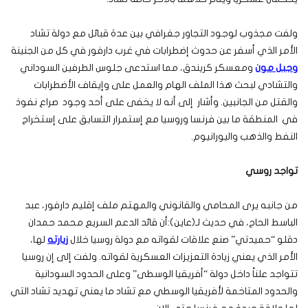
ولفت مجذوب لوجود التجاور جغرافي بين عدة قبائل مع دولة تشاد
الأمر الذي أسفر عن حدوث إضطرابات في غرب دارفور في كل من الجنينة
وجبل مون
ومعسكر كريندق، مما استدعى جلوس الطرفين السوداني
والتشادي لبحث هذا الملف الهام والعمل على وإيقاف الأضطرابات
والقتل من الجانبين. وأشار إلى أنه لا يخفى على أحد وجود صراع نفوذ
في المنطقة ما بين فرنسا وروسيا مع إستمرار التسابق على إستخراج
النفط والذهب واليورانيوم.
تواجد روسي
من جانبه يرى المحامي والقانوني والمهتم ملف إقليم دارفور، عبد
الباسط الحاج، في حديث لـ(عاين):أن قائد الدعم السريع محمد حمدان
دقلو “حميدتي” صنع علاقات لقواته مع دولة روسيا خلال
زيارته
لها،
الأمر الذي يعني زيادة التعزيزات العسكرية لقواته. ولفت إلى إن روسيا
تتواجد علناً داخل دولة “أفريقيا الوسطى” وعلى الحدود السودانية
والحدود المتاخمة لأفريقيا الوسطي مع تشاد ما يعني تهديد تشاد التي