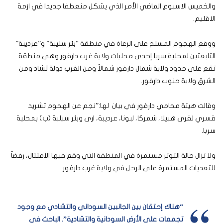
والخميس الاسبوع الماضي الأمر الذي يشكل منعطفا جديدا في ازمة
الاقليم.
ووقع الهجوم المسلح على الرعاة في منطقة “بئر سليبة” و”عرديبة”
التابعتين لمحلية سربا إحدى محليات ولاية غرب دارفور وهي منطقة
تقع على حدود ولاية شمال دارفور شمالاً ومن الغرب دولة تشاد ومن
الشرق ولاية جنوب دارفور.
وقالت هيئة محامي دارفور في بيان لها:”نجم عن الهجوم تشريد
قسري لقرى هبيلا، شمركا، لبونا، عرديبة، ارى وبئر سيلبة (ب) بمحلية
سربا.
ولا تزال حالة التوتر مستمرة في المنطقة التي وقع فيها الاقتتال، رفضاً
للتعديات المستمرة على الرحل في ولاية غرب دارفور.
“هناك إحتقان بين الجانبين السوداني والتشادي مع وجود
تجمعات على الأرض السودانية والتشادية”
.
الباحث في