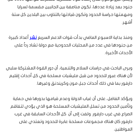
جنود بعد زيادة عددها، تكون مناصفة بين الجانبين مقسمة لسرايا
ومهمتها حراسة الحدود وتكون قيادتها بالتناوب بين البلدين كل ستة
أشهر.
ومنذ بداية الاسبوع الماضي بدأت قوات الدعم السريع
نشر
أعداد كبيرة
من جنودها في عدد من المحليات الحدودية مع دولة تشاد رداً على
الأحداث الأخيرة.
ويرى الباحث في دراسات السلام والتنمية، أن دور القوة المشتركة سلبي
لأن هناك عبور للحدود من قبل مليشيات مسلحة في كل أحداث إقليم
دارفور بما في ذلك أحداث جبل مون وكريندنق وغيرها.
ويؤكد الفاضل، على أن غياب الدولة وعدم قيامها بدورها في حماية
وتأمين الحدود من تسلل المليشيات المسلحة هو الذي يؤدي لتفاقم
الصراع في غرب دارفور. ولفت إلى أن كل الأحداث السابقة في غرب
دارفور كان هناك مجموعات مسلحة عابرة للحدود وتعتدي على
المواطنين.