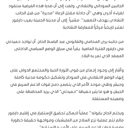
الجانبين السوداني والتشادي. ولفت إلى أن صحة هذه الفرضية ستقود
لقراءة أخرى وهي “أن حادثة مقتل الرعاة “مدبرة” من قبل الجانب
التشادى بهدف التصعيد”. مشيراً إلى أن مدينة الجنينة بغرب دارفور
تعتبر تاريخياً مركزاً للمعارضة التشادية.
من جانبه يرى المحامي والقانوني عبد الباسط الحاج، أن تواجد حميدتي
في دارفور الفترة الماضية يقرأ في سياق الوضع السياسي الداخلى
المعقد الذي تمر به البلاد.
وأشار إلى وجود إجماع من قوى الثورة الحية والمجتمع الدولى على
إنهاء الوضع الانقلابي في السودان وتشكيل حكومة مدنية كاملة
وجيش وطني موحد الأمر الذي يتضمن دمج قوات الدعم السريع في
الجيش و هو ما يثير حفيظة “حميدتي” الذي يريد المحافظة على
وضعيته المستقلة.
ويختم الحاج بقوله:” عملياً لايمكن تحقيق الإستقرار في إقليم دارفور
مالم تتم عملية نزع السلاح من المليشيات ومواجهة حقيقة خطورة
وضعية قوات الدعم السريع على الأمن و الاستقرار”.