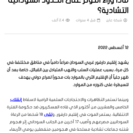
ماذا وراء التوتر على الحدود السودانية
التشادية؟
شبكة عاين
قبل 4 سنوات
2.4 ألف
12 أغسطس 2022
يشهد
إقليم دارفور غربي السودان صراعاً دامياً في مناطق مختلفة في
كل مرة، بسبب عمليات السلب والنهب المتبادل بين القبائل، خاصة بعد أن
ظهر جلياً أن الإقليم الثري بالموارد بات محوراَ لصراع دولي يهدف
للسيطرة على كنوزه من الموارد
.
وبينما تستمر التظاهرات والاحتجاجات السلمية الرامية لاسقاط
إنقلاب
الخامس والعشرين من أكتوبر الذي قاده العسكريون ضد حكومة الفترة
الانتقالية، يستمر الموت في إقليم دارفور، و
لقى
18 شخصا من الرعاة
السودانيين مصرعهم وأصيب 17 آخرين من الجانب السوداني إثر هجوم
شنته جماعات تشادية مسلحة في هجومين منفصلين يومي الأربعاء