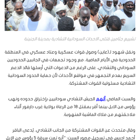
تشييع جثامين قتلى الاحداث السودانية التشادية بمدينة الجنينة
ونقل شهود لـ(عاين) وصول قوات عسكرية وعتاد عسكري في المنطقة
الحدودية في الأيام الماضية، مع وجود تجمعات في الجانبين الحدوديين
السوداني والتشادي، على الرغم من الدعوات التي أرسلها قائد الدعم
السريع بعدم التجمهر في مواقع الأحداث لأن حماية الحدود السودانية
التشادية مسئولية القوات المشتركة.
والسبت الماضي
أتهم
الجيش التشادي سودانيين بإختراق حدوده ونهب
رؤوس من الابل بينما أقر بمقتل 18 من الرعاة بولاية غرب دارفور أثناء
ملاحقتهم من ملاك الماشية المنهوبة.
وقال متحدث عن القوات المشتركة من الجانب التشادي، يُدعى الباقر
أحمد ادريس في تسجيل مصور السبت: “أنه تمت سرقة 5 رؤوس من الإبل