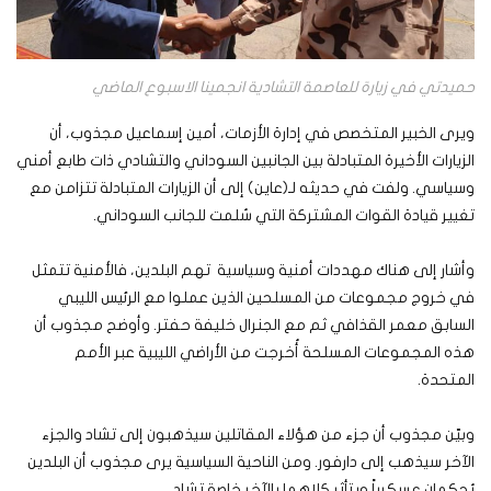
حميدتي في زيارة للعاصمة التشادية انجمينا الاسبوع الماضي
ويرى الخبير المتخصص في إدارة الأزمات، أمين إسماعيل مجذوب، أن
الزيارات الأخيرة المتبادلة بين الجانبين السوداني والتشادي ذات طابع أمني
وسياسي. ولفت في حديثه لـ(عاين) إلى أن الزيارات المتبادلة تتزامن مع
تغيير قيادة القوات المشتركة التي سُلمت للجانب السوداني.
وأشار إلى هناك مهددات أمنية وسياسية تهم البلدين، فالأمنية تتمثل
في خروج مجموعات من المسلحين الذين عملوا مع الرئيس الليبي
السابق معمر القذافي ثم مع الجنرال خليفة حفتر. وأوضح مجذوب أن
هذه المجموعات المسلحة أُخرجت من الأراضي الليبية عبر الأمم
المتحدة.
وبيّن مجذوب أن جزء من هؤلاء المقاتلين سيذهبون إلى تشاد والجزء
الآخر سيذهب إلى دارفور. ومن الناحية السياسية يرى مجذوب أن البلدين
يُحكمان عسكرياً ويتأثر كلاهما بالآخر خاصة تشاد.