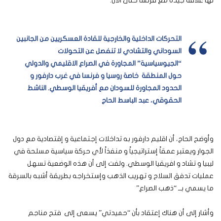
لها علاقة جيدة مع فرنسا حتى الان.
التحركات الداخلية والخارجية للقادة العسكريين من الجانبين
السوداني والتشادي لا تنفصل عن التحولات
“الجيوسياسية” المجاورة في الصراع الاقليمي والدولي
حول المنطقة خاصة روسيا و فرنسا في غرب دارفور و
الحدود المجاورة للسودان مع أفريقيا الوسطي. الناشط
الحقوقي، عبد الباسط الحاج
وأوضح الحاج، أن اقليم دارفور به تداخلات إجتماعية و إقتصادية مع دول
الجوار ويعتبر عمقاً إستراتيجياً و منفذاً لأي حركة سياسية مسلحة في
ليبيا و تشاد و افريقيا الوسطي. ولفت إلى أن هذه الوضعية تسهل
عمليات تدفق السلاح و تهريب الذهب وإستخراجه بطريقة أشبه بالسرقة
ما يسمي بــ “ذهب الصراع”
وأشار إلى أن هناك إعتقاد بأن “حميدتي” يسعى إلى فتح مناجم