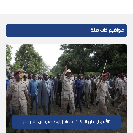
مواضيع ذات صلة
“الأموال نظير الولاء”.. حصاد زيارة (حميدتي) لدارفور