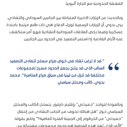
الفشقة الحدودية مع الجارة أثيوبيا.
وبالحديث عن الزيارات الاخيرة المتبادلة بين الجانبين السوداني والتشادي،
يرى بدوي أن الزيارات الرسمية لوزراء الدفاع هي ذات طابع مرتبط باجندة
عسكرية وفيما يخص العلاقات السودانية التشادية فهو أمر ستكشف
عنه الأيام القادمة إذا استمر التصعيد في الحدود بين الجانبين.
” قد لا ترغب تشاد فى خوض صراع مسلح لتفادى التصعيد
السالب الذى قد ينتج بجعل الحدود مسرح لمجموعات
مختلفة قد تنزل من ليبيا فى سياق صراع المناصرة”. محمد
بدوي، كاتب ومحلل سياسي
وبالعودة لتواجد “حميدتي” بإقليم دارفور، يتساءل الكاتب والمحلل
السياسي حول “هل هنالك تخوف من الجانب التشادى من إنتقال
“حميدتى” من الخرطوم إلى الجنينة الفترة الماضية؟” وتابع بقوله:
“الأمر الذي يُعزز هذه الفرضية هو وجود مجموعات مشتركة بين