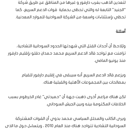
لتعدين الذهب بغرب دارفور و غيرها من المناطق عن طريق شركة
“الجنيد” التابعة له والتي تحظى بحماية قوات الدعم السريع، كما
تحظي بإستثناءات واسعة من الشركة السوادنية للموارد المعدنية.
أسئلة
ويُلاحظ أن أحداث القتل التي شهدتها الحدود السودانية التشادية،
تزامنت مع تواجد قائد الدعم السريع محمد حمدان دقلو بإقليم دارفور
منذ يونيو الماضي.
ويزعم قائد الدعم السريع أنه سيبقى في إقليم دارفور للقيام
بمصالحات بين المجموعات الأهلية والقبلية هناك.
لكن هناك مزاعم أخرى ذهبت جهة أن “حميدتي” غادر الخرطوم بسبب
الخلافات المكتومة بينه وبين الجيش السوداني.
ويرى الكاتب والمحلل السياسي محمد بدوي أن القوات المشتركة
السودانية التشادية تتواجد هناك منذ العام 2010 ، ويتساءل حول ما الذى