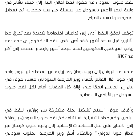
نفط جنوب السودان من حقول نفط أعالي النيل إلى ميناء بشاير في
ولاية البحر الأحمر بالسودان عبر سلسلة من ست محطات، تم تعطيل
العديد منها بسبب الصراع.
توقف تدفق النفط أدى إلى تداعيات اقتصادية شديدة بعد تمزق خط
الأنابيب قبل سبعة أشهر. فقد أدى نقص النفط المضخوخ إلى عدم دفع
رواتب الموظفين الحكوميين لمدة سبعة أشهر وارتفاع التضخم إلى أكثر
من 107%.
عندما عاد البرهان إلى بورتسودان بعد زيارته غير المخطط لها ليوم واحد
إلى جوبا، قال القائم بأعمال وزير الخارجية السوداني حسين عوض في
بيان إن الجانبين اتفقا على إزالة كل العقبات أمام نقل نفط جنوب
السودان عبر الأراضي السودانية.
وأضاف عوض: “سيتم تشكيل لجنة مشتركة بين وزارتي النفط في
البلدين لوضع خطة تشغيلية لاستئناف ضخ نفط جنوب السودان، بالإضافة
إلى الاتفاق على نقل المساعدات الإنسانية إلى ولاية جنوب كردفان عبر
مطار جوبا الدولي.” وبالمثل، أبلغ وزير الخارجية الجنوب سوداني