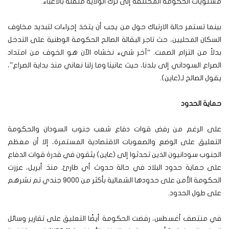
مستويات الحكومة المختلفة إلى ترك الولاية مثقلة بالأعباء.”
بينما تستمر حالة الارتباك حول من يجب أن يتخذ إجراءات لتبديد مخاوف
السكان المحليين، حث تاجر البقالة الصالح الحكومة الوطنية على التدخل
بدلاً من التزام الصمت. “آخر شيء نخشاه الآن هو الخوف من امتداد
الصراع السوداني إلى بلدنا، حيث عانينا وما زلنا نعاني منذ بداية الصراع”،
يقول الصالح لـ(عاين).
حماية الحدود
على الرغم من رفض قوات دفاع شعب جنوب السودان والحكومة
التعليق على الوضع والصعوبات الاقتصادية المستمرة، إلا أن معظم
الجنوب سودانيون الذين تحدثوا إلى (عاين) يثقون في قدرة قوات الدفاع
على حماية حدود البلاد في حالة حدوث أي طارئ. منذ أبريل، عززت
الحكومة الأمن على حدودها الشمالية بأكثر من 9000 جندي تم نشرهم
على طول الحدود.
في منتصف أغسطس، رفضت الحكومة أيضًا التعليق على تقارير وسائل