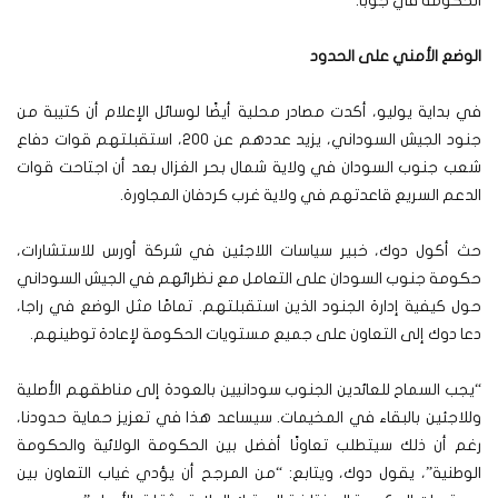
الحكومة في جوبا.
الوضع الأمني على الحدود
في بداية يوليو، أكدت مصادر محلية أيضًا لوسائل الإعلام أن كتيبة من
جنود الجيش السوداني، يزيد عددهم عن 200، استقبلتهم قوات دفاع
شعب جنوب السودان في ولاية شمال بحر الغزال بعد أن اجتاحت قوات
الدعم السريع قاعدتهم في ولاية غرب كردفان المجاورة.
حث أكول دوك، خبير سياسات اللاجئين في شركة أورس للاستشارات،
حكومة جنوب السودان على التعامل مع نظرائهم في الجيش السوداني
حول كيفية إدارة الجنود الذين استقبلتهم. تمامًا مثل الوضع في راجا،
دعا دوك إلى التعاون على جميع مستويات الحكومة لإعادة توطينهم.
“يجب السماح للعائدين الجنوب سودانيين بالعودة إلى مناطقهم الأصلية
وللاجئين بالبقاء في المخيمات. سيساعد هذا في تعزيز حماية حدودنا،
رغم أن ذلك سيتطلب تعاونًا أفضل بين الحكومة الولائية والحكومة
الوطنية”، يقول دوك، ويتابع: “من المرجح أن يؤدي غياب التعاون بين