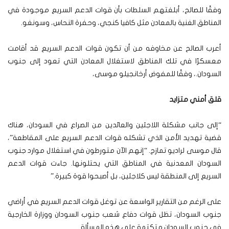
وفقًا للصالح، أبلغتهم السلطات بأن قوات الدعم السريع موجودة في
المناطق الغنية بالمعادن مثل كافيا كنجي، وحفرة النحاس، وسونغو.
أعرب الصالح عن مخاوفه من أن تكون قوات الدعم السريع قد أقامت
معسكرًا في تلك المناطق لاستغلال المعادن التي تعود إلى جنوب
السودان.، وفقًا للمفوض أرخانجيلو موسى،
قلق أمني متزايد
“إلى جانب مشكلة اللاجئين والعائدين من الصراع في السودان، هناك
قضية تهديد الأمن الذي تشكله قوات الدعم السريع على المقاطعة”،
قال موسى لراديو تمازج. “إنهم الآن متورطون في استغلال موارد جنوب
السودان المعدنية في المناطق التي يحتلونها. جاءت قوات الدعم
السريع إلى المنطقة ليس كلاجئين، بل أصبحوا قوة كبيرة.”
على الرغم من التقارير الواسعة عن توغل قوات الدعم السريع في أراضي
جنوب السودان، تظل قوات دفاع شعب جنوب السودان ووزارة الخارجية
في جنوب السودان متكتمة على هذه المسألة.