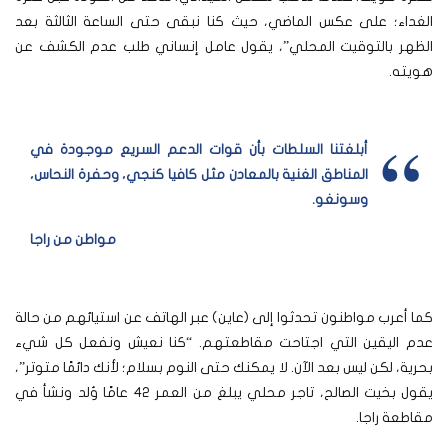
الغداء؛ على عكس الماضي، حيث كنا نبقى حتى الساعة الثالثة بعد
الظهر بالتوقيت المحلي”، يقول عامل إنساني طلب عدم الكشف عن
هويته.
أبلغتنا السلطات بأن قوات الدعم السريع موجودة في
المناطق الغنية بالمعادن مثل كافيا كنجي، وحفرة النحاس،
وسونغو
.
مواطن من راجا
كما أعرب مواطنون تحدثوا إلى (عاين) عبر الهاتف عن استيائهم من حالة
عدم اليقين التي اجتاحت مقاطعتهم. “كنا نعيش ونفعل كل شيء
بحرية، لكن ليس بعد الآن. لا يمكنك حتى النوم بسلام؛ لأنك دائمًا متوتر”،
يقول بخيت الصالح، تاجر محلي يبلغ من العمر 42 عامًا وُلد ونشأ في
مقاطعة راجا.