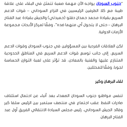
“
جنوب السودان
يواجه الآن مهمة صعبة تتمثل في البقاء على علاقة
طيبة مع كلا الطرفين الرئيسيين في النزاع السوداني – قوات الدعم
السريع بقيادة محمد حمدان دقلو (حميدتي) والجيش بقيادة عبد الفتاح
البرهان – حتى لا يتحول أي منهما ضده”، وفقًا لمركز الأبحاث مجموعة
الأزمات الدولية.
لكن العلاقات الفردية بين المسؤولين في جنوب السودان وقوات الدعم
السريع، إلى جانب توسع قوات الدعم السريع في المناطق الحدودية
المتنازع عليها والغنية بالمعادن، قد تؤثر على لعبة التوازن الحساسة
لجوبا، وفقًا للمحللين.
لقاء البرهان وكير
تنفس مواطنو جنوب السودان الصعداء بعد أنباء عن احتمال استئناف
صادرات النفط عقب اجتماع في منتصف سبتمبر بين الرئيس سلفا كير
وقائد الجيش السوداني، رئيس مجلس السيادة الانتقالي الفريق أول عبد
الفتاح البرهان.