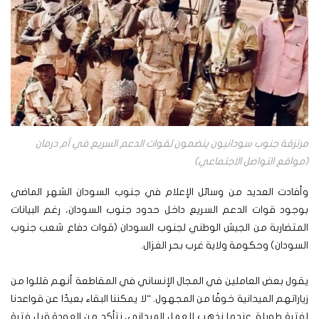
مرتزقة جنوب سودانيون ينضمون لقوات الدعم السريع في أم درمان
(مواقع التواصل الاجتماعي)
وأفادت العديد من وسائل الإعلام في جنوب السودان الشهر الماضي
بوجود قوات الدعم السريع داخل حدود جنوب السودان، رغم البيانات
المتضاربة من الجيش الوطني لجنوب السودان (قوات دفاع شعب جنوب
السودان) وحكومة ولاية غرب بحر الغزال.
يقول بعض العاملين في المجال الإنساني في المقاطعة أنهم قللوا من
زياراتهم الميدانية خوفًا من المجهول. “لا يمكننا البقاء بعيدًا عن قواعدنا
لفترة طويلة. عندما نذهب للعمل الميداني، نتأكد من العودة قبل فترة