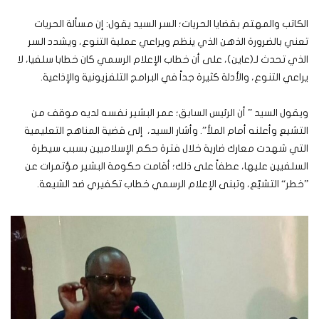
الكاتب والمهتم بقضايا الحريات؛ السر السيد يقول: إن مسألة الحريات
تعني بالضرورة الذهن الذي ينظم ويراعي عملية التنوع، ويشدد السر
الذي تحدث لـ(عاين)، على أن خطاب الإعلام الرسمي كان خطابا سلفيا، لا
يراعي التنوع، والأدلة كثيرة جداً في البرامج التلفزيونية والإذاعية.
ويقول السيد ” أن الرئيس السابق؛ عمر البشير نفسه لديه موقف من
التشيع وأعلنه أمام الملأ”. وأشار السيد، إلى قضية المناهج التعليمية
التي شهدت معارك ضارية خلال فترة حكم الإسلاميين بسبب سيطرة
السلفيين عليها، عطفاً على ذلك؛ أقامت حكومة البشير مؤتمرات عن
”خطر“ التشيّع، وتبنى الإعلام الرسمي خطاب تكفيري ضد الشيعة.