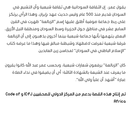
يقول عمر، إن الثقافة السودانية هي ثقافة شيعية وأن التشيع في
السودان قديم منذ 500 عام وليس حديث عهد بإيران، وهذا الرأي يرتكز
على ربط جماعة صوفية أطلق عليها إسم ”الزبالعة“ ظهرت في القرن
السابع عشر في مناطق حول الجزيرة وسط السودان ومنطقة النيل الأزرق،
البعض يتهمها بأنها جماعة شيعية بينما آخرون يذهبون إلى أن الزبالعة
فرقة شيعية تعرضت لاضطهاد وشيطنة مبالغ فيها وهذا ما عرضه كتاب
”الإسلام الباطني في السودان“ لمحاسن زين العابدين.
كان ”الزبالعة“ يرفعون شعارات شيعية، وبحسب عمر عبد الله كانوا يقرون
ما يعرف عند الشيعة بالشهادة الثالثة؛ أي أن يضيفوا في نداء الصلاة
عبارة ”أشهد أن علياً ولي الله“.
تم إنتاج هذه القصة بدعم من المركز الدولي للصحفيين ICFJ و Code of
Africa