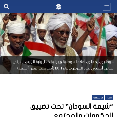
سودانيون يحملون أعلاما سودانية وإيرانية خلال زيارة للرئيس الإيراني
السابق أحمدي نجاد للخرطوم عام 2011 (أسوشيتد برس-أرشيف)
أخبار
الرئيسية
“شيعة السودان” تحت تضييق
الحكومات والمجتمع