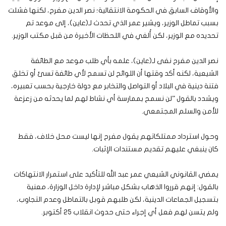
والأوقاف السابق في الحكومة الانتقالية؛ نصر الدين مفرح، لكنها فشلت
بسبب تماطل الوزير، ويشير عمر الذي تحدث لـ(عاين)، إلى موعد تم
تحديده مع الوزير، لكن أُلغي في اللحظات الأخيرة من قبل مكتب الوزير.
نصر الدين مفرح نفى لـ(عاين)، علمه بأي طلب موعد مع الطائفة
الشيعية، لكنه أكد وقتها أن اللوائح لن تسمح لأي طائفة تسئ أو تخلق
فتنة دينية في البلاد أو التواصل والتخابر مع دولة خارجية بحسب تعبيره،
ويشدد بالقول ”لن نسمح بممارسة أي نشاط لهم لما يحدثه من زعزعة
للأمن والسلم المجتمعي.
وحول استرداد ممتلكاتهم يقول مفرح إنها ليست محل خلاف، فقط
كان ينبغي عليهم تقديم مستندات الإثبات.
يمضي القانوني الشيعي عمر عبد الله للتأكيد على استمرار الانتهاكات
بالقول: إنهم قرروا الذهاب بشكل مباشر لإدارة داخل الوزارة، معنية
بتسجيل الجماعات الدينية، لكن طلبهم قوبل بالتماطل وعدم التجاوب،
ولم يتسن لهم فعل أي إجراء حتى حدوث انقلاب ٢٥ أكتوبر.