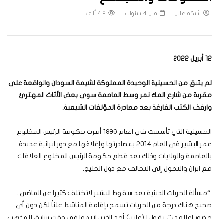
شبكة عاين
قبل 4 سنوات
4.2 ألف
12 أبريل 2022
لم يتبق من الحسينية الوحيدة المملوكة لشيعة السودان والواقعة على
مقربة من شارع المك نمر وسط العاصمة سوى بعض الأثاث المهترئ
وارفف الكتب الفارغة بعد مصادرة المؤلفات الشيعية.
الحسينية التي تأسست في العام 1996 أمرت حكومة الرئيس المخلوع
عمر البشير في العام 2014 بمصادرتها وإغلاقها مع دور ايرانية عديدة
بالعاصمة والولايات وذلك بعد قطع حكومة الرئيس المخلوع العلاقات
مع ايران والتحول إلى التحالف مع دول الخليج.
“مسألة الحريات الدينية بعد سقوط البشير لاتختلف كثيرا عن الماضي..
صحيح هناك درجة من الحريات تسمح بإقامة المناشط علناً لكن دون أي
حضور إعلامي“، يقول لـ(عاين) أحد الذين انتموا في وقت سابق للمذهب