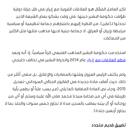
لكن العامل الفعّال هو العلاقات القوية مع إيران في ظل عزلة دولية
طوّقت حكومة البشير حينها، في وقت يشكو بعض الشيعة الذين
تحدثوا لـ(عاين)، من النظرة إليهم باعتبارهم جماعة تنظيمية أو سياسية
مرتبطة بإيران أو العراق، لا جماعة دينية لديها مذهب مثلها مثل الكثير
من الجماعات.
استخدمت حكومة البشير المذهب الشيعي كرتاً سياسياً، إذ أنه وبعد
قطع العلاقات مع إيران
عام 2014 وانخراط البشير في تحالف خليجي.
ولم يكتف الرئيس العزول وقتها بالمصادرات والإغلاق، بل مضى أكثر من
ذلك، حيث أضاف مادة جديدة في القانون الجنائي السوداني-تعديل
2015، وجاء نص المادة المضافة كما يلي (من يسب علناً أو يطعن بأية
طريقة في أي من صحابة سيدنا محمد صلى الله عليه وسلم أو أي من
زوجاته أو آل بيته يعاقب بالسجن مدة لا تجاوز خمس سنوات والجلد بما لا
يجاوز أربعين جلدة).
تضييق قديم متجدد