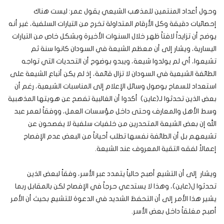
وحول أعداد المنتمين للمذهب الشيعي يقول عمر: ليست هناك
إحصائيات دقيقة وكل الأرقام المتداولة تخرج من التيارات السلفية، غير أنه
يوضح أن تزايداً لافتاً ظهر خلال السنوات الأخيرة وبشكل خاص من التيارات
اليسارية، ويشار إلى أن معظم الشيعة في السودان كانوا سنة ثم
تشيعوا، أي لم يولدوا شيعة، ويبدو بوضوح أن التحديات التي تواجه
الطائفة الشيعية في السودان لا تزال قائمة، إذ لم يكن أتباع الشيعة على
استعداد للسماح بوصول وسائل الإعلام إلى المناسبات الشيعية، رغم أن
بعض الذين تحدثوا لـ(عاين) أكدوا أن الغالبية تفصح عن هويتها المذهبية
وسط الأهل والمعارف وحتى داخل مؤسسات العمل، ووفقاً لعمر عبد
الله إن بعض الشيعة المتحدرين من خلفيات سلفية لا يفصحون عن
تشيعهم بل أن الطائفة نفسها تطلب أحياناً من البعض عدم الإفصاح
إعمالاً لفقه التقية المعروف عند الشيعة.
ويشار إلى أن التشيع أصبح حالياً يتمدد عبر الأسر، وفقاً لبعض الذين
تحدثوا ل(عاين)، وهذا لا يستدعي حرجاً في الإفصاح لكن بالمقابل ربما
يشير هذا الأمر إلى أن التحفظ الشديد في الدعوة للتشيع بحيث أن الأمر
أصبح مغلقاً داخل بعض الأسر.