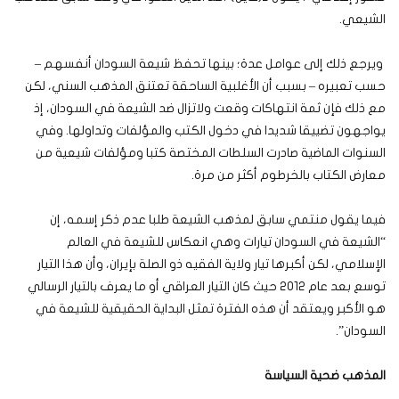
الشيعي.
ويرجع ذلك إلى عوامل عدة؛ بينها تحفظ شيعة السودان أنفسهم –
حسب تعبيره – بسبب أن الأغلبية الساحقة تعتنق المذهب السني، لكن
مع ذلك فإن ثمة انتهاكات وقعت ولاتزال ضد الشيعة في السودان، إذ
يواجهون تضييقا شديدا في دخول الكتب والمؤلفات وتداولها. وفي
السنوات الماضية صادرت السلطات المختصة كتبا ومؤلفات شيعية من
معارض الكتاب بالخرطوم أكثر من مرة.
فيما يقول منتمي سابق لمذهب الشيعة طلبا عدم ذكر إسمه، إن
“الشيعة في السودان تيارات وهي انعكاس للشيعة في العالم
الإسلامي، لكن أكبرها تيار ولاية الفقيه ذو الصلة بإيران، وأن هذا التيار
توسع بعد عام 2012 حيث كان التيار العراقي أو ما يعرف بالتيار الرسالي
هو الأكبر ويعتقد أن هذه الفترة تمثل البداية الحقيقية للشيعة في
السودان”.
المذهب ضحية السياسة