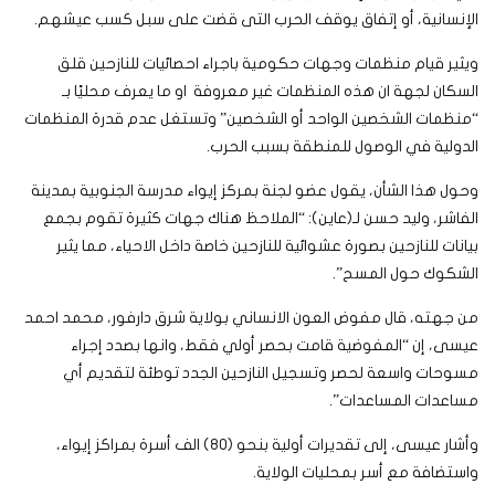
الإنسانية، أو إتفاق يوقف الحرب التى قضت على سبل كسب عيشهم.
ويثير قيام منظمات وجهات حكومية باجراء احصائيات للنازحين قلق
السكان لجهة ان هذه المنظمات غير معروفة او ما يعرف محليًا بـ
“منظمات الشخصين الواحد أو الشخصين” وتستغل عدم قدرة المنظمات
الدولية في الوصول للمنطقة بسبب الحرب.
وحول هذا الشأن، يقول عضو لجنة بمركز إيواء مدرسة الجنوبية بمدينة
الفاشر، وليد حسن لـ(عاين): “الملاحظ هناك جهات كثيرة تقوم بجمع
بيانات للنازحين بصورة عشوائية للنازحين خاصة داخل الاحياء، مما يثير
الشكوك حول المسح”.
من جهته، قال مفوض العون الانساني بولاية شرق دارفور، محمد احمد
عيسى، إن “المفوضية قامت بحصر أولي فقط، وانها بصدد إجراء
مسوحات واسعة لحصر وتسجيل النازحين الجدد توطئة لتقديم أي
مساعدات المساعدات”.
وأشار عيسى، إلى تقديرات أولية بنحو (80) الف أسرة بمراكز إيواء،
واستضافة مع أسر بمحليات الولاية.