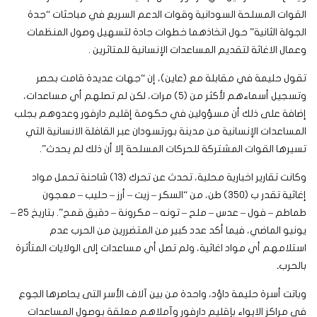
القوات المسلحة السودانية وقوات الدعم السريع في مباحثات “جدة
الجولة الثانية” حول اتخاذهما خطوات جادة لتسهيل وصول المنظمات
وعمال الاغاثة لتقديم المساعدات الإنسانية للمتاثرين .
تقول حليمة في مقابلة مع (عاين)، إن “جهات عديدة قامت بحصر
وتسجيل أسماءهم لأكثر من (٥) مرات، لكن لم تصلهم أي مساعدات،
إضافة على ذلك أن مسؤولين في حكومة إقليم دارفور وعدوهم بجلب
المساعدات الإنسانية من مدينة بورتسودان عبر القافلة الانسانية التي
تسيرها القوات المشتركة للحركات المسلحة إلا أن ذلك لم يحدث”.
وكانت تقارير اخبارية محلية، تحدث عن تحرك (13) شاحنة تحمل مواد
إغاثية تقدر ب (350) طن، من “السكر – زيت – أرز – حليب – معجون
طماطم – فول – عدس – ملح – تونه – مكرونة – دقيق قمح”. بتاريخ 25 –
يونيو الماضي، فيما أكد عدد كبير من المتضررين من الحرب عدم
استلامهم أي مواد اغاثية، ولم تصل أي مساعدات إلى الولايات المتأثرة
بالحرب
.
وباتت أسرة حليمة داؤد، واحدة من بين آلاف الأسر التى يحاصرها الجوع
في مراكز الايواء بإقليم دارفور وآملاهم معلقة بوصول المساعدات