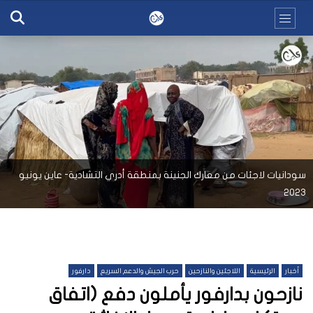
سودانيات لاجئات من معارك الجنينة بمنطقة أدري التشادية- عاين يونيو
2023
أخبار
الرئيسية
اللاجئين والنازحين
حرب الجيش والدعم السريع
دارفور
نازحون بدارفور يأملون دفع (اتفاق