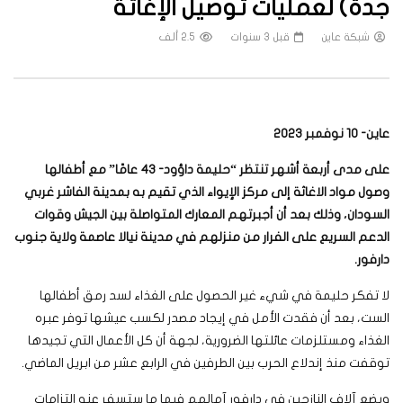
جدة) لعمليات توصيل الإغاثة
شبكة عاين
قبل 3 سنوات
2.5 ألف
عاين- 10 نوفمبر 2023
على مدى أربعة أشهر تنتظر “حليمة داؤود- 43 عامًا” مع أطفالها
وصول مواد الاغاثة إلى مركز الإيواء الذي تقيم به بمدينة الفاشر غربي
السودان، وذلك بعد أن أجبرتهم المعارك المتواصلة بين الجيش وقوات
الدعم السريع على الفرار من منزلهم في مدينة نيالا عاصمة ولاية جنوب
دارفور.
لا تفكر حليمة في شيء غير الحصول على الغذاء لسد رمق أطفالها
الست، بعد أن فقدت الأمل في إيجاد مصدر لكسب عيشها توفر عبره
الغذاء ومستلزمات عائلتها الضرورية، لجهة أن كل الأعمال التي تجيدها
توقفت منذ إندلاع الحرب بين الطرفين في الرابع عشر من ابريل الماضي.
ويضع آلاف النازحين في دارفور آمالهم فيما ما ستسفر عنه التزامات