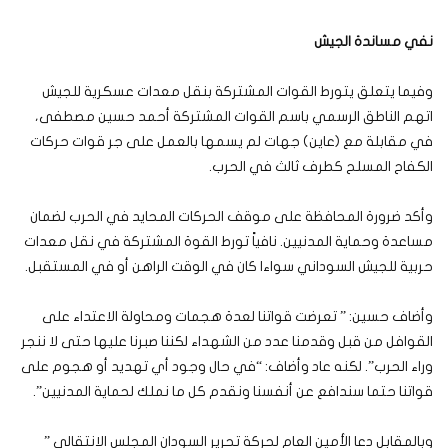
نفي مساندة الجيش
وفيما يتعلق يتورط القوات المشتركة بنقل معدات عسكرية للجيش
اتهم الناطق الرسمي باسم القوات المشتركة أحمد حسين مصطفى،
في مقابلة مع (عاين) جهات لم يسمها بالعمل على جر قوات حركات
الكفاح المسلح كطرف ثالث في الحرب.
وأكد ضرورة المحافظة على موقف الحركات المحايد في الحرب لضمان
مساعدة وحماية المدنيين. نافياً تورط القوة المشتركة في نقل معدات
حربية للجيش السوداني سواءا كان في الوقت الراهن أو في المستقبل.
وأضاف حسين: ” تعرضت قواتنا لعدة هجمات ومحاولة الاعتداء على
القوافل من قبل وقدمنا عدد من الشهداء لكننا صبرنا عليها حتى لا ننجر
وراء الحرب”. لكنه عاد وأضاف: “في حال وجود أي تهديد أو هجوم على
قواتنا حتما سندافع عن أنفسنا ونقدم كل ما نملك لحماية المدنيين”.
وبالمقابل دعا الأمين العام لحركة تحرير السودان المجلس الانتقالي ”