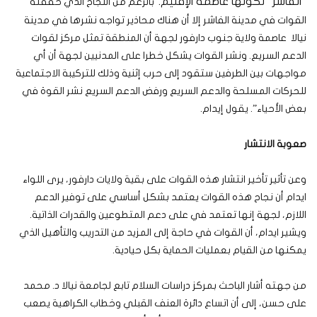
“الفاشر” لكونها عاصمة الإقليم.
“بالرغم من النجاح الذي حققته
القوات في مدينة الفاشر إلا أن هناك محاذير تواجه نشرها في مدينة
نيالا عاصمة ولاية جنوب دارفور لجهة أن المنطقة تمثل مركز لقوات
الدعم السريع. ونشر القوات يشكل خطرا على المدنيين لجهة أن أي
مواجهات بين الطرفين ستقود إلى حرب إثنية وذلك للتركيبة الاجتماعية
للحركات المسلحة والدعم السريع ورفض الدعم السريع نشر القوة في
بعض الأحياء”. يقول إيدام.
صعوبة الانتشار
وعن تأثير تأخير انتشار هذه القوات على بقية ولايات دارفور، يرى اللواء
ايدام أن نجاح هذه القوات يعتمد بشكل أساسي على توفير الدعم
اللازم، لجهة إنها تعتمد في على دعم المتطوعين والقدرات الذاتية.
ويشير ايدام، أن القوات في حاجة إلى المزيد من التدريب والتأهيل الذي
يمكنها من القيام بعمليات الحماية بكل حيادية.
من جهته أشار الباحث بمركز دراسات السلام تابع لجامعة نيالا د. محمد
على حسن، إلى أن اتساع دائرة العنف القبلي وخطاب الكراهية يصعب