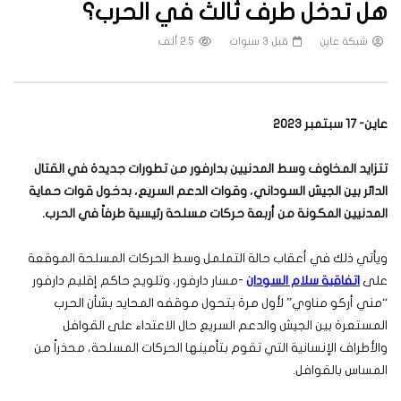
هل تدخل طرف ثالث في الحرب؟
شبكة عاين
قبل 3 سنوات
2.5 ألف
عاين- 17 سبتمبر 2023
تتزايد المخاوف وسط المدنيين بدارفور من تطورات جديدة في القتال
الدائر بين الجيش السوداني، وقوات الدعم السريع، بدخول قوات حماية
المدنيين المكونة من أربعة حركات مسلحة رئيسية طرفاً في الحرب.
ويأتي ذلك في أعقاب حالة التململ وسط الحركات المسلحة الموقعة
على
اتفاقية سلام السودان
-مسار دارفور، وتلويح حاكم إقليم دارفور
“مني أركو مناوي” لأول مرة بتحول موقفه المحايد بشأن الحرب
المستعرة بين الجيش والدعم السريع حال الاعتداء على القوافل
والأطراف الإنسانية التي تقوم بتأمينها الحركات المسلحة، محذراً من
المساس بالقوافل.