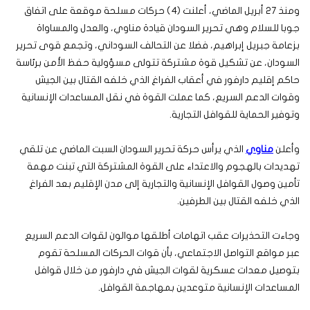
ومنذ 27 أبريل الماضي، أعلنت (4) حركات مسلحة موقعة على اتفاق
جوبا للسلام وهي تحرير السودان قيادة مناوي، والعدل والمساواة
بزعامة جبريل إبراهيم، فضلا عن التحالف السوداني، وتجمع قوى تحرير
السودان، عن تشكيل قوة مشتركة تتولى مسؤولية حفظ الأمن برئاسة
حاكم إقليم دارفور في أعقاب الفراغ الذي خلفه القتال بين الجيش
وقوات الدعم السريع، كما عملت القوة في نقل المساعدات الإنسانية
وتوفير الحماية للقوافل التجارية.
وأعلن
مناوي
الذي يرأس حركة تحرير السودان السبت الماضي عن تلقي
تهديدات بالهجوم والاعتداء على القوة المشتركة التي تبنت مهمة
تأمين وصول القوافل الإنسانية والتجارية إلى مدن الإقليم بعد الفراغ
الذي خلفه القتال بين الطرفين.
وجاءت التحذيرات عقب اتهامات أطلقها موالون لقوات الدعم السريع
عبر مواقع التواصل الاجتماعي، بأن قوات الحركات المسلحة تقوم
بتوصيل معدات عسكرية لقوات الجيش في دارفور من خلال قوافل
المساعدات الإنسانية متوعدين بمهاجمة القوافل.