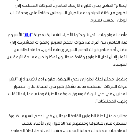
الإصلاح” الصادق يحي هارون الاربعاء الماضي، الحركات المسلحة إلى
الخروج من خانة الحياد ودعم الجيش السوداني حفاظاً على وحدة تراب
الوطن- بحسب تعبيره.
وأدت المواجهات التى شهدتها الأحياء الشمالية بمدينة “
نيالا
” الأسبوع
قبل الماضي بين أفراد من قوات الدعم السريع والقوات المشتركة إلى
مقتل أحد عناصر قوات الدعم السريع وإصابة آخرين، ما قاد لحالة من
التوتر إلا أن لجان الطوارئ وقادة ميدانيون تمكنوا من معالجة الأزمة بين
الطرفين.
ويقول ممثل لجنة الطوارئ بحي النهضة، هارون آدم لـ(عاين): إن “نشر
قوات الحركات المسلحة ساعد بشكل كبير في الحفاظ على استقرار
المدنيين في حي النهضة وسوق موقف الجنينة ومنع عمليات التفلت
ونهب الممتلكات”.
وطالب ممثل لجنة الطوارئ القادة الميدانيين في الدعم السريع بضرورة
السيطرة على عناصرها ومنعهم من الدخول إلى الأحياء لتجنب
المواجهات مع قوات حماية المدنيين، مشيرا إلى تدخل لجان الطوارئ