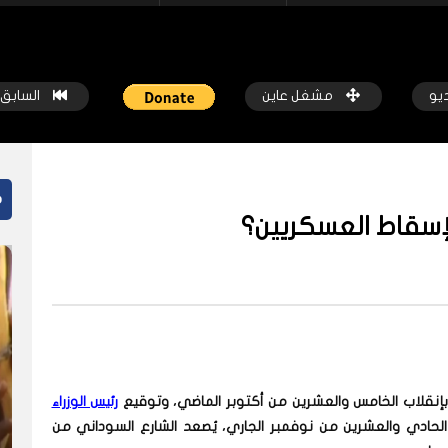
ديو
مشغل عاين
السابق
م
 لإسقاط العسكريين؟
ً
شاهد لاحقاً
نيون في ليبيا.. مواجهة الكراهية
الأمل والصمود غرف طوارئ السودان
صابات الاتجار بالبشر
بجائزة عالمي
كة عاين
قبل سنة واحدة
شبكة عاين
قبل سنة واحدة
ل بإنقلاب الخامس والعشرين من أكتوبر الماضي، وتوقيع
رئيس الوزراء
 الحادي والعشرين من نوفمبر الجاري، يُصعد الشارع السوداني من