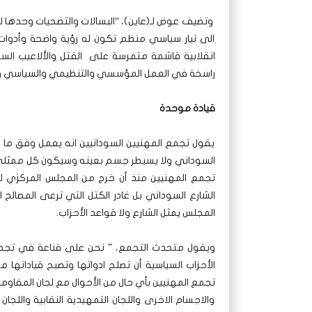
وتضيف عوض لـ(عاين)، “البسالات والتضحيات وحدها لن ت
الى تيار سياسي منظم تكون له رؤية واضحة وأدوات 
انقلابية قاشمة متمرسة على القتل والألاعيب ال
راسخة في العمل المؤسسي والتنظيمي والسياسي ور
قيادة موحدة
يقول تجمع المهنيين السودانيين انه يعمل وفق ما 
السوداني ولا يسيطر جسم بعينه وسيكون كل ممثلي ا
تجمع المهنيين منذ أن خرج من المجلس المركزي لق
الشارع السوداني بل غادر الكتل التي ترعى المصال
المجلس يمثل الشارع ولا قواعد الأحزاب.
ويقول متحدث التجمع، ” نحن على قناعة في تجمع 
الأحزاب السياسية أن تصلح ادواتها وتصبح قياداته
تجمع المهنيين بأي حال من الأحوال مع لجان المقاوم
والاجسام الاخرى واللجان التمهيدية النقابية واللجان