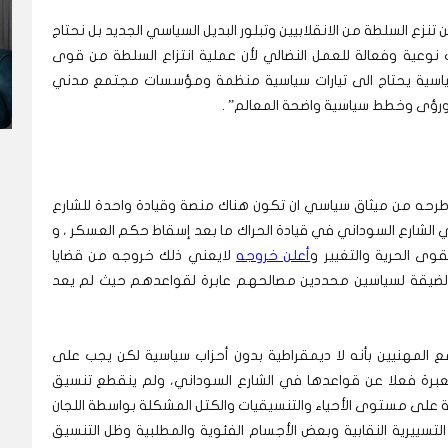
نزع السلطة من الانقلابيين وتبلور البديل السياسي الجديد بل نحتاج
نوعية وفعالة للعمل النضالي لأن عملية انتزاع السلطة من قوى
سياسية يحتاج الى تيارات سياسية منظمة ومؤسسات مجتمع مدني
ؤى وخطط سياسية واضحة المعالم” .
طرحه من ميثاق سياسي ان تكون هناك منصة وقيادة واحدة للشارع
لشارع السوداني في قيادة الحراك ما بعد إسقاط حكم العسكر ، و
وى الحرية والتغيير و
أعلن خروجه
لايعني ذلك خروجه من قضايا
ح الضيقة لسياسين محددين مصالحهم عابرة لقواعدهم حيث لم يعد
المهنيين بأنه لا ديمقراطية بدون أحزاب سياسية لكن يجب على
ا معبرة فعلا عن قواعدها في الشارع السوداني، ولم ينقطع تنسيق
ة على مستوى الأحياء والتنسيقيات والكتل المشكلة بواسطة اللجان
 التسييرية النقابية وبعض الأجسام الفئوية والمطلبية وظل التنسيق