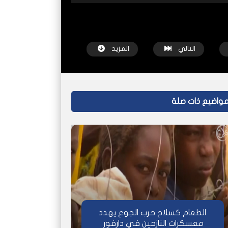
التالي
المزيد
واضيع ذات صلة
شاهد لاحقاً
شاهد لاحقاً
 تفوز
رحلات فرار قاسية للسودانيين عبر صحراء ليبيا
المالحة.. مدينة ا
شبكة عاين
قبل سنة واحدة
شبكة عاين
الطعام كسلاح حرب الجوع يهدد
معسكرات النازحين في دارفور