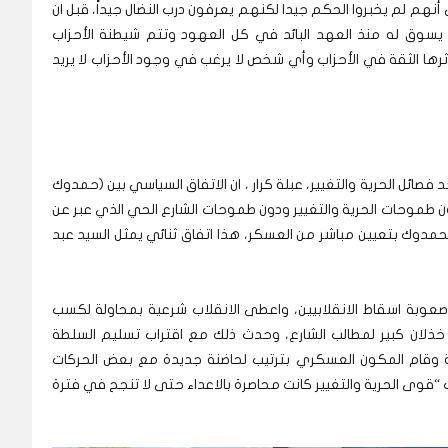
أنهم لم يخبروا الحكم جيدا لكنهم يعرفون درب النضال جيداً، قبل ان
 يسوق له منذ العهد البائد في كل العهود وتتم شيطنة الأحزاب
رها الثقة في الأحزاب وأي شخص لا يرغب في وجود الأحزاب لا يريد
فصائل الحرية والتغيير، عبلة كرار ، ان الاتفاق السياسي بين (حمدوك
دون طموحات الحرية والتغيير ودون طموحات الشارع الحي الذي عبر عن
بحمدوك بتعيين مباشر من العسكر، هذا اتفاق ثنائي يمثل السيد عبد
وبة اسقاط الانقلابيين، واعطى الانقلاب شرعية بمحاولة لكسب
خذلان كبير لمطالب الشارع، وحدث ذلك مع اقتراب تسليم السلطة
وقام المكون العسكري بترتيب لحاضنة جديدة مع بعض الحركات
“قوى الحرية والتغيير كانت محاصرة بالاعداء حتى لا تنجح في فترة