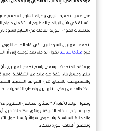
موقفه الرافض للإنقلاب العسكري وا تبعه من اتفاق
في غمار التصعيد الثوري وحراك الشارع المصمم عل
الأسئلة في شأن البرنامج المطروح لاستكمال مهام ا
لمتطلبات القوى الثورية الفاعلة في الشارع السوداني
طرح
ميثاقا سياسيا
يقول انه جاء بعد توصله إلى أن 
ويعتقد المتحدث الرسمي باسم تجمع المهنيين، أن ال
بينها وطريق بناء الثقة هو مزيد من الشفافية، ومع ذ
والمستهدف بالميثاق هي القواعد الشعبية الحقيق
الاختطاف من بعض الانتهازيين واصحاب التقديرات الخاط
ويقول الوليد لـ(عاين)، “الميثاق السياسي المطروح من
جديدة ليتم اسقاط الشراكة بوثائق مكتملة”.
قبل أن 
والمحللة السياسية رشا عوض سؤالاً رئيسيا حول الت
وتحقيق أهداف الثورة بشكل.