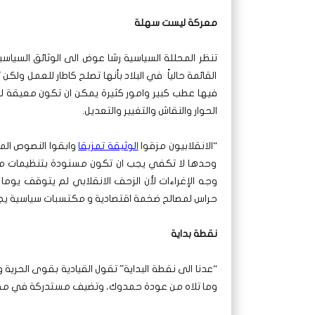
معركة ليست سهلة
تنظر المحللة السياسية رشا عوض الى الوثائق السيا
القائمة حالياً في البلاد بأنها تصلح كاطار للعمل ولكن
فيها عطب كبير وامور كثيرة يمكن ان تكون معيقة لل
الحوار والنقاش والتغيير والتعديل.
“الانقلابيون مزقوا
الوثيقة تمزيقا
وابقوا النصوص الم
وحدها لا تكفي يجب ان تكون مسنودة بتنظيمات مؤ
وجه الإغراءات لأن الزحف الانقلابي لم يتوقف يوم
حراس لمصالح ضخمة اقتصادية و مكتسبات سياسية يج
نقطة بداية
“عدنا الى نقطة البداية” تقول القيادية بقوى الحرية
وما تلاه من عودة حمدوك، وتضيف مستدركة في مقابل