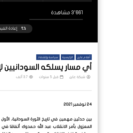
3٬661 مشاهدة
إعادة الفي
أفلام عاين
الرئيسية
سياسة وإقتصاد
أي مسار يسلكه السودانيين
شبكة عاين
قبل 5 سنوات
3.7 ألف
شاهد لاحقا
“حين تصير المعرفة بيتاَ”.. مكتبة اليرموك
السودا
24 نوفمبر 2021
بجنوب الخرطوم
وخطر ع
شبكة عاين
قبل 6 أشهر
شب
بين حدثين مهمين في تاريخ الثورة السودانية، الأو
المعزول بأمر الانقلاب عبد الله حمدوك أتفاقا في