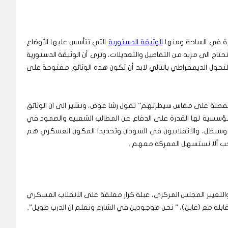
سية في الساحة ومنها
الوثيقة الدستورية
التي تتأسس عليها الأوضاع
 تحتاج الى مزيد من التفاصيل والتعديلات، وترى أن الوثيقة الدستورية
تحول الديمقراطي بالتالي لابد أن تكون هذه الوثائق مفتوحة على
فصلة على مقاس سيطرتهم” تقول رشا عوض، وتشير الى ان الوثائق
سسية لها القدرة على الدفاع عن المطالب الشعبية والصمود في
ا وسيظل، والانقلابيون في السودان وتحديدا المكون العسكري هم
ب ألا نستسهل المعركة معهم .
 والتغيير المجلس المركزي، عبلة كرار معلقة على الانقلاب العسكري
ة مع (عاين)، ” نحن موجودين في الشارع ونعلم ان الدرب طويل”.