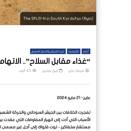
The SPLM-N in South Kordofan (Ayin)
أخبار
الرئيسية
حرب الجيش والدعم السريع
“غذاء مقابل السلاح”.. الاتها
شبكة عاين
قبل سنتين
4.5 ألف
عاين- 21 مايو 2024
تفجرت الخلافات بين الجيش السوداني والحركة الشعبية 
الأسباب التي أدت إلى انهيار المفاوضات التي عقدت 
مستشار سلفاكير – توت قلواك إلى أجل غير مسمى السبت 18 مايو الماضي؛ بسبب تباعد المو