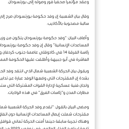
وعقد مؤتمرا صحفيا فور وصوله إلى بورتسودان.
وقال بيان الشعبية إن وفد حكومة بورتسودان صرح إلى 
سالبة مصحوبة بالأكاذيب.
وأضاف البيان: “وفد حكومة بورتسودان يتكون من وزير 
المساعدات الإنسانية” وقال إن وفد حكومة بورتسود
العاشرة في أبو جبيهة وأطلقت عليها الحكومة الممرا
ويقول بيان الحركة الشعبية شمال الذي انتقد وفد ال
بشدة إن المقترحات التي وضعها الوفد عبارة عن تدابير
ولجان فنية عسكرية لإدارة القوات المشتركة التي س
مطارات المدن و”رئاسات الفرق” في هذه الولايات.
ومضى البيان بالقول: “تقدم وفد الحركة الشعبية شمال
مقترحات شملت إيصال المساعدات الإنسانية دون اتفا
وهناك تجربة سابقة حينما أمنت الحركة ثماني قوافل إ
تابعة لبرنامج الغذاء ال