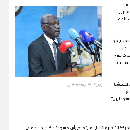
 في
ملايين
 الأمم
صحفيين فور
ل أصرت
 جرت في
لمساعدات
الميلشيا
وزير الدفاع السوداني
مع
سودانيين”.
فد الحركة الشعبية شمال لم يتقدم بأي مسودة مكتوبة ورد على