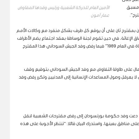
ق مسبق
الأمين العام للحركة الشعبية ورئيس وفدها المفاوض
رح”.
عمار آمون
دان بمقترح ثان على أن يوقع كل طرف بشكل منفرد مع وكالات الأمم
ق الإغاثة، في حين تقوم لجنة الوساطة بعقد اجتماع يضم الأطراف
لمناقشة الجوانب الفنية مثل “تجربة برنامج شريان الحياة في العام 1989” فيما رفض وفد الجيش السوداني هذا المقترح
 شمال على طاولة التفاوض مع وفد الجيش السوداني بتوقيع وقف
 لا يعرقل وصول المساعدات الإنسانية إلى المدنيين وتكرر رفض وفد
تي دعت وفد حكومة بورتسودان إلى رفض مقترحات الشعبية لنقل
 على مناطق بعينها، واستدرك البيان قائلا: “تنتظر الأجوبة على هذه