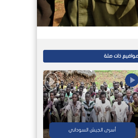
واضيع ذات صلة
أسرى الجيش السوداني