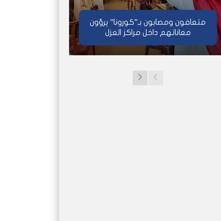
متعافون ومصابون بـ”كورونا” يرؤون
معاناتهم داخل مراكز العزل