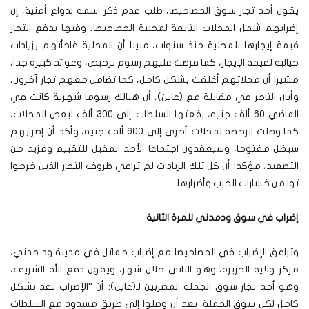
يقول أحد تجار سوق الحصاحيصا، طلب عدم ذكر اسمه لدواع أمنية، إن
إضرابهم شمل المحلات التابعة لمحلية الحصاحيصا، وفيها يدفع التجار
قيمة إيجارها للمحلية منذ سنوات، مبينا أن المحلية فاجأتهم بزيادات
خيالية لقيمة الإيجار، كما فرضت عليهم رسوم ترخيص، وعوائد كبيرة جدا،
مشيرا أن محلاتهم أغلقت بشكل كامل، كما تضامن معهم تجار آخرون،
وأبان التاجر في مقابلة مع (عاين)، أن هنالك رسوما شهرية كانت في
الماضي 60 ألف جنيه، رفعتها السلطات إلى 300 ألف لبعض المحلات،
كما وصلت الرخصة لمحلات أخرى إلى 600 ألف جنيه، وأكد أن إضرابهم
سيظل مفتوحا، وسيعقدون اجتماعا الأحد المقبل للتقييم ومزيد من
التصعيد، مؤكدا أن كل تلك الزيادات لم تراعي ظروف التجار الذين خرجوا
توا من خسارات الحرب وأضرارها.
إضراب في سوق ودمدني للمرة الثانية
وترافق الإضراب في الحصاحيصا مع إضراب مماثل في مدينة ود مدني،
مركز ولاية الجزيرة، وهو الثاني خلال شهر، ويقول دفع الله الشريف،
وهو أحد تجار سوق الجملة المضربين لـ(عاين): أن “الإضراب نفذ بشكل
كامل لكل سوق الجملة، بعد أن وصلوا إلى طريق مسدود مع السلطات