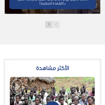
بـ(العُقدة المغاربة)
اﻷكثر مشاهدة