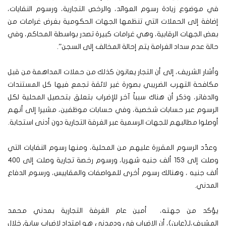
في موضوع زيادة رسوم العوائد، والرخص التجارية، ورسوم النفايات،
إضافة إلى الحملات التي تنظمها الجهات الحكومية بغرض غرامات من
بعض الجهات الرقابية، وهي غرامات كبيرة تصدر بواسطة المحاكم، وفي
حالة عدم سداد الغرامة يتم إحالة المخالف إلى السجن”.
وأشار الشريف، إلى أن التجار يعانون كذلك من حملات المداهمة من قبل
مكافحة التهرب الضريبي بصورة غير لائقة تجمع فيها كل المستندات
والدفاتر، وذكر أن هناك سبباً آخر للإضراب بتعلق بتحصيل المحلية لكل
الرسوم عبر حسابات شخصية، وفي حسابات موظفين، مشيرا إلى أنهم
أوصلوا مطالبهم للجهات الرسمية عبر الغرفة التجارية دون أدنى استجابة.
وعدّد الرسوم المقررة عليهم من المحلية، ومنها رسوم النفايات التي
وصلت إلى 153 ألف جنيه شهريا، ورسوم رخصة تجارية وصلت إلى 400
ألف جنيه ، وهنالك رسوم أخرى للمواصفات والمقاييس، ورسوم الدفاع
المدني.
يؤكد من جهته، أمين عام الغرفة التجارية بمدني محمد
المشرف،لـ(عاين)، أن الإضراب في ودمدني هو امتداد لإضراب سابق خلال