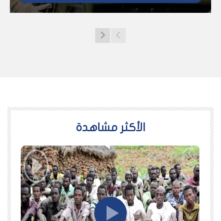
اﻷكثر مشاهدة