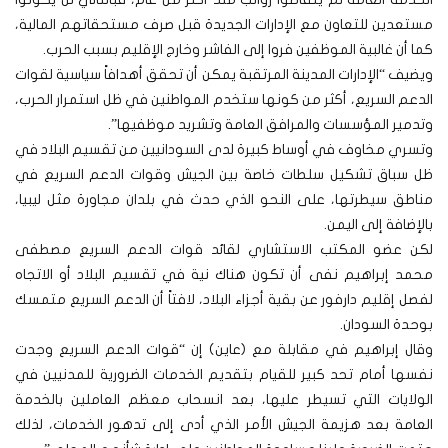
مستعدين للتعاون مع الإدارات الجديدة قبل صرف مستحقاتهم المالية،
كما أن غالبية الموظفين فروا إلى الفاشر وخارج الإقليم بسبب الحرب.
ويضيف “الإدارات المدينة المرتقبة يمكن أن تحقق أهدافاً سياسية لقوات
الدعم السريع، أكثر من كونها ستخدم المواطنين في ظل استمرار الحرب،
وتدمير المؤسسات والمرافق العامة وتشريد موظفيها”.
وتسري مخاوف في أوساط كبيرة لدى السودانيين من تقسيم البلاد في
ظل سباق تشكيل سلطات خاصة بين الجيش وقوات الدعم السريع في
مناطق سيطرتها، على النحو الذي حدث في بلدان مجاورة مثل ليبيا،
بالإضافة إلى اليمن.
لكن عضو المكتب الاستشاري لقائد قوات الدعم السريع مصطفى
محمد إبراهيم نفى أن تكون هناك نية في تقسيم البلاد أو الاتجاه
لفصل إقليم دارفور عن بقية أجزاء البلاد، لافتاً أن الدعم السريع متمسك
بوحدة السودان.
وقال إبراهيم في مقابلة مع (عاين) إن “قوات الدعم السريع وجدت
نفسها أمام تحد كبير للقيام بتقديم الخدمات الضرورية للمدنيين في
الولايات التي تسيطر عليها، بعد انسحاب معظم العاملين بالخدمة
العامة بعد هزيمة الجيش الأمر الذي أدى إلى تدهور الخدمات، لذلك