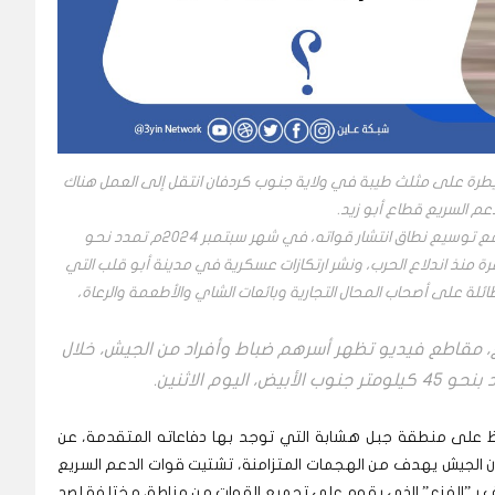
سيطرة على مثلث طيبة في ولاية جنوب كردفان انتقل إلى العمل هناك
دعم السريع قطاع أبو زيد.
بدأ ماكن الصادق هو الآخر في جمع الثروة عبر الجبايات مع توسيع نطاق انتشار قواته، في شهر سبتمبر 2024م تمدد نحو
ة منذ اندلاع الحرب، ونشر ارتكازات عسكرية في مدينة أبو قلب التي
ائلة على أصحاب المحال التجارية وبائعات الشاي والأطعمة والرعاة،
 مقاطع فيديو تظهر أسرهم ضباط وأفراد من الجيش، خلال
وم الاثنين.
ظ على منطقة جبل هشابة التي توجد بها دفاعاته المتقدمة، عن
الجيش يهدف من الهجمات المتزامنة، تشتيت قوات الدعم السريع
ف بـ”الفزع” الذي يقوم على تجميع القوات من مناطق مختلفة لصد