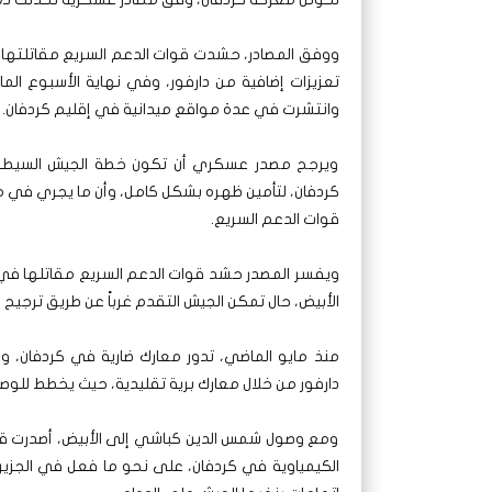
ووفق المصادر، حشدت قوات الدعم السريع مقاتلتها في
تعزيزات إضافية من دارفور، وفي نهاية الأسبوع ال
وانتشرت في عدة مواقع ميدانية في إقليم كردفان.
ويرجح مصدر عسكري أن تكون خطة الجيش السيطرة عل
كردفان، لتأمين ظهره بشكل كامل، وأن ما يجري في 
قوات الدعم السريع.
ويفسر المصدر حشد قوات الدعم السريع مقاتلها في ال
الأبيض، حال تمكن الجيش التقدم غرباً عن طريق ترجيح ك
منذ مايو الماضي، تدور معارك ضارية في كردفان، و
دارفور من خلال معارك برية تقليدية، حيث يخطط للوص
ومع وصول شمس الدين كباشي إلى الأبيض، أصدرت قوات
الكيمياوية في كردفان، على نحو ما فعل في الجزي