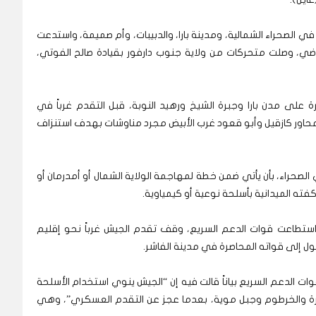
 الصحراء الشمالية، ومدينة بارا، والدبيبات، وأم صميمة، واستدعت
ماضي، وصلت متحركات من ولاية جنوب دارفور بقيادة صالح الفوتي،
ى مدن بارا وجبرة الشيخ ورهيد النوبة، قبل التقدم غرباً في
محاور كازقيل وأبو قعود غرب الأبيض مجرد مناوشات بهدف استنزاف
صحراء، بأن يأتي ضمن خطة لمهاجمة الولاية الشمال أو أمدرمان أو
فته الميدانية بأسلحة نوعية أو كيمياوية.
استطاعت قوات الدعم السريع، وقف تقدم الجيش غرباً نحو إقليم
ول إلى قواته المحاصرة في مدينة الفاشر.
 الدعم السريع بياناً قالت فيه إن “الجيش ينوي استخدام الأسلحة
رة والخرطوم وجبل موية، بعدما عجز عن التقدم العسكري”، وهي