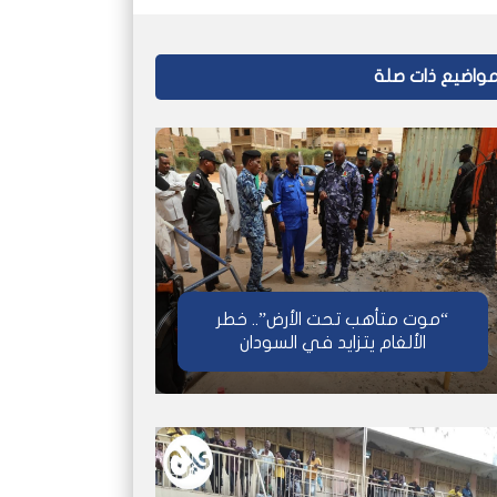
واضيع ذات صلة
“موت متأهب تحت الأرض”.. خطر
الألغام يتزايد في السودان