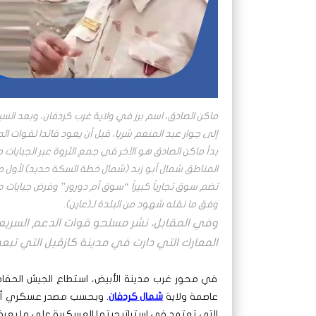
ماكن الصادق، اسم برز في ولاية غرب كردفان، وبعد ال
إلى جوار عبد المنعم شريا، قبل أن يعود قائدا لقوات ال
المناطق شمال أبو زبد (شمال خطة السكة حديد) لأول مر
تضم سوق تجارياً كبيراً “سوق أم دورور” وفرض جبايات ط
وفق ما نقله شهود من البلدة لـ(عاين).
وفي المقابل، نشر مسلحو قوات الدعم السريع،
المعارك التي دارت في مدينة كازقيل التي تبعد بنحو 45 كيلومتر جنوب الأبيض، الي
في محور غرب مدينة الأبيض، استطاع الجيش الحفا
عاصمة ولاية
شمال كردفان
. وبحسب مصدر عسكري أن 
التي تعتمد في استراتيجيتها العسكرية على ما يعر