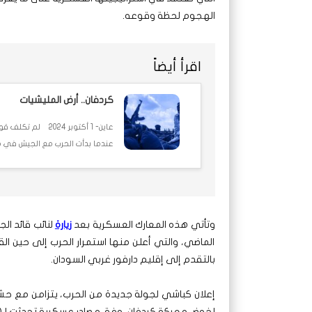
الهجوم لحظة وقوعه.
اقرأ أيضاً
كردفان.. أرض المليشيات
عاين- 1 أكتوبر 4
عندما بدأت الحرب مع الجيش في م
وتأتي هذه المعارك العسكرية بعد
زيارة
لنائب قائد ا
الماضي، والتي أعلن منها استمرار الحرب إلى حين ا
بالتقدم إلى إقليم دارفور غربي السودان.
إعلان كباشي لجولة جديدة من الحرب، يتزامن مع حشد 
لخوض معركة كردفان، وفق مصادر عسكرية تحدثت لـ(ع