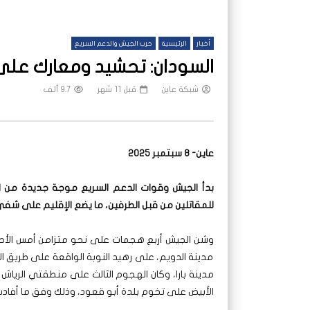
أخبار
الرئيسية
حرب الجيش والدعم السريع
السودان: تحشيد ومعارك عل
شبكة عاين
قبل 11 شهر
9.7 ألف
عاين- 8 سبتمبر 2025
بدأ الجيش وقوات الدعم السريع موجة جديدة من ا
للمقاتلين من قبل الطرفين، ما يضع الإقليم على شفى
وشن الجيش أربع هجمات على نحو متزامن أمس الأح
مدينة الدويم، على رهيد النوبة الواقعة على طريق الأ
مدينة بارا، وكان الهجوم الثالث على منطقتي الريا
الأبيض على تخوم بلدة أبو قعود، وذلك وفق ما أفادت