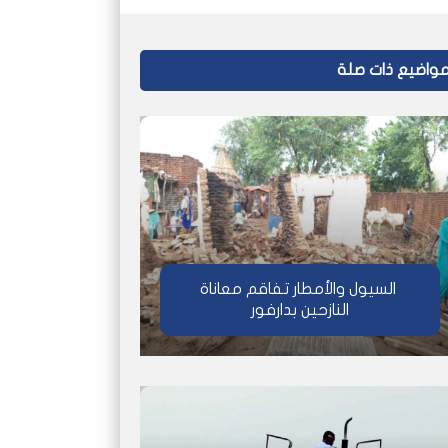
واضيع ذات صلة
السيول والأمطار تفاقم معاناة
النازحين بدارفور