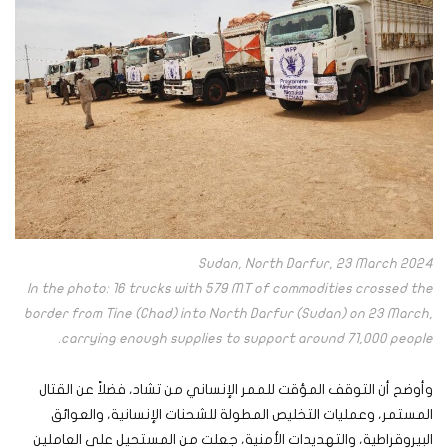
Sudan, North Darfur, 23 March 2024
In the photo: 16 trucks with 579 MT of commodities crossed the
border from Tine (Chad) into North Darfur (Sudan) on 23 March,
carrying enough supplies to support around 71,000 people.
وأوضح أن التوقف المؤقت للممر الإنساني من تشاد، فضلاً عن القتال
المستمر، وعمليات التخليص المطولة للشحنات الإنسانية، والعوائق
البيروقراطية، والتهديدات الأمنية، جعلت من المستحيل على العاملين