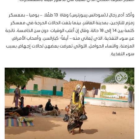
وأكد آدم رجال لـ(سودانس ريبورترس) وفاة 13 طفًلا – يوميا – بمعسكر
زمزم للنازحين، بمدينة الفاشر، بينما بلغت الحالات الحرجة في معسكر
كلمة بين 14 إلى 18 حالة، وقال إن أغلب الوفيات دون سن الخامسة، ناتجة
عن سوء التغذية، الذي يُعاني منه – أيضاً- كبارالسن، وأصحاب الأمراض
المزمنة، والنساء الحوامل، اللواتي تعرضت بعضهن لحالات إجهاض بسبب
سوء التغذية.