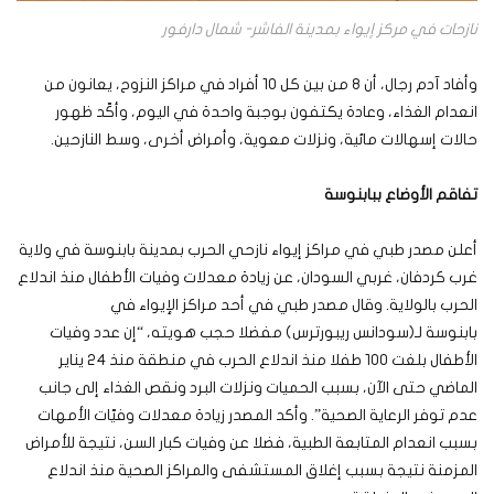
نازحات في مركز إيواء بمدينة الفاشر- شمال دارفور
وأفاد آدم رجال، أن 8 من بين كل 10 أفراد في مراكز النزوح، يعانون من
انعدام الغذاء، وعادة يكتفون بوجبة واحدة في اليوم، وأكّد ظهور
حالات إسهالات مائية، ونزلات معوية، وأمراض أخرى، وسط النازحين.
تفاقم الأوضاع ببابنوسة
أعلن مصدر طبي في مراكز إيواء نازحي الحرب بمدينة بابنوسة في ولاية
غرب كردفان، غربي السودان، عن زيادة معدلات وفيات الأطفال منذ اندلاع
الحرب بالولاية. وقال مصدر طبي في أحد مراكز الإيواء في
بابنوسة لـ(سودانس ريبورترس) مفضلا حجب هويته، “إن عدد وفيات
الأطفال بلغت 100 طفلا منذ اندلاع الحرب في منطقة منذ ٢٤ يناير
الماضي حتى الآن، بسبب الحميات ونزلات البرد ونقص الغذاء إلى جانب
عدم توفر الرعاية الصحية”. وأكد المصدر زيادة معدلات وفيّات الأمهات
بسبب انعدام المتابعة الطبية، فضلا عن وفيات كبار السن، نتيجة للأمراض
المزمنة نتيجة بسبب إغلاق المستشفى والمراكز الصحية منذ اندلاع