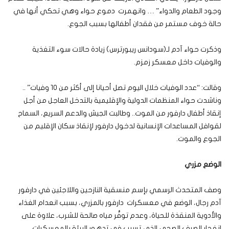
وجود الطعام والدواء” … وانهمرت دموع حواء وهي تحكي أنها في
حالة خوف مستمر من فقدان أطفالها بسبب الجوع.
وذكرت حواء آدم لـ(سودانس ريبورترس) زيادة حالات سوء التغذية
والوفيات داخل معسكر زمزم.
وقالت: “عدد الوفيات خلال اليوم تصل أحيانا إلى أكثر من 10 وفيات” ..
وناشدت حواء المنظمات الدولية والإقليمية بالتدخل العاجل من أجل
إنقاذ أطفال دارفور من الموت.. وطالبت الجيش والدعم السريع، السماح
لقوافل المساعدات الإنسانية لدخول دارفور لإنقاذ سكان الإقليم من
الجوع والموت.
الوضع مزري
وصف المتحدث الرسمي بإسم منسقية النازحين واللاجئين في دارفور
آدم رجال، الوضع في معسكرات دارفور بالمزري، بسبب انعدام الغذاء
والأدوية المنقذة للحياة، وعدم توفُّر مياه صالحة للشرب، علاوة على
انفجار الصرف الصحي الذي تسبب في تدهور البيئة بالمعسكرات.