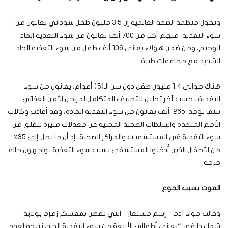
وتقول منظمة الصحة العالمية إن 3.5 مليون طفل سوداني يعانون من
سوء التغذية، منهم أكثر من 700 ألف يعانون من سوء التغذية الحاد
الوخيم، ومن ضمن هؤلاء يعاني 106 ألف طفل من سوء التغذية الحاد
الشديد مع مضاعفات طبية.
هناك حوالي 1.4 مليون طفل دون سن الـ(5) أعوام، يعانون من سوء
التغذية ، حسب آخر تحليل للتصنيف المتكامل لمراحل الأمن الغذائي
بينما يوجد 265 ألف يعانون من سوء التغذية الحادة، وقد أفادت وكالات
الأمم المتحدة والسلطات الصحية المحلية عن معدلات مثيرة للقلق من
سوء التغذية في المستشفيات والمراكز الصحية، إذ أن ما يصل إلى 35٪
من الأطفال الذين أُدخلوا المستشفى بسبب سوء التغذية يواجهون حالة
حرجة.
الموت بسبب الجوع
وقالت حواء آدم – إسم مستعار – التي تقطن بمعسكر زمزم بولاية
شمال دارفور: “يعاني أطفالي الأربعة من سوء التغذية الحاد، نتيجة لعدم