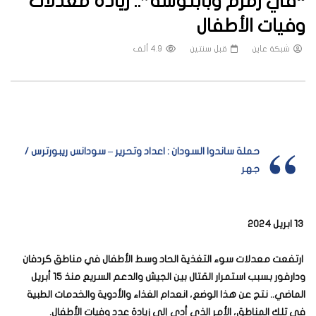
“في زمزم وبابنوسة”.. زيادة معدلات
وفيات الأطفال
شبكة عاين
قبل سنتين
4.9 ألف
حملة ساندوا السودان : اعداد وتحرير – سودانس ريبورترس /
جهر
13 ابريل 2024
ارتفعت معدلات سوء التغذية الحاد وسط الأطفال في مناطق كردفان
ودارفور بسبب استمرار القتال بين الجيش والدعم السريع منذ 15 أبريل
الماضي.. نتج عن هذا الوضع، انعدام الغذاء والأدوية والخدمات الطبية
في تلك المناطق، الأمر الذي أدى إلى زيادة عدد وفيات الأطفال.