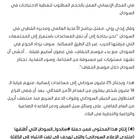
في المجال الإنساني العمل بالحجم المطلوب لتغطية الاحتياجات في
السودان.
وقال إيدي روي، ممثل برنامج الأغذية العالمي ومديره القطري في
السودان: “نحن بحاجة إلى أن تصل المساعدات باستمرار إلى المجتمعات
التي مزقتها الحرب، عبر كل الطرق الممكنة.. سوف يزداد الجوع في
السودان، مع بدء موسم الجفاف، في غضون أسابيع قليلة، .. أخشى أن
نشهد مستويات غير مسبوقة من المجاعة، وسوء التغذية، تجتاح
السودان خلال موسم الجفاف”.
هذا، ويحتاج 25 مليون سوداني إلى مساعدات إنسانية، منهم قرابة الـ
18 مليون شخص يعانون من انعدام الأمن الغذائي، بعد أن قضى النزاع
المتطاول بين الجيش السوداني وقوات الدعم السريع منذ منتصف أبريل
من العام الماضي، على وسائل سبل العيش ودمر القاعدة الصناعية
والزراعية والتجارية فى البلاد.
(#) إنتاج هذا المحتوى ضمن حملة #ساندوا_السودان التي أطلقها
(منتدى الإعلام السوداني) والتي تهدف إلى لفت الانتباه إلى الكارثة