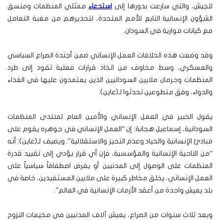
للجيش، والتي سارعت بدورها إلى
استدعاء
ممثلي المنظمات ومنسق
الشؤون الإنسانية التابع للأمم المتحدة، لتحذيرهم من مغبة التعامل
مع كيانات موازية في السودان.
وقد وضعت هذه الخلافات العمل الإنساني ضمن أجندة الصراع السياسي
والعسكري، وسط مخاوف من اتخاذ قرارات فعلية تقود إلى طرد
المنظمات وحرمان ملايين السودانيين الذين يعتمدون عليها في الغذاء
والدواء، وفق متطوعين تحدثوا لـ(عاين).
يقول الخبير في العمل الإنساني والأمين العام لمنتدى المنظمات
السودانية، إسماعيل هجانة: إن “العمل الإنساني في جوهره يقوم على
مبادئ الإنسانية والحياد وعدم التحيز والاستقلالية”. ويضيف لـ(عاين): أنه
“من الناحية الإنسانية والمؤسسية، فإن أي قرار يؤدي إلى تقييد قدرة
المنظمات على الوصول إلى المدنيين أو يفرض اصطفافاً سياسياً على
العمل الإنساني، يخلق مخاطر كبيرة على ملايين المستفيدين، خاصة في
بلد يعيش واحدة من أعقد الأزمات الإنسانية في العالم”.
وبعد ثلاث سنوات من الصراع، يعيش آلاف المدنيين في مخيمات النزوح