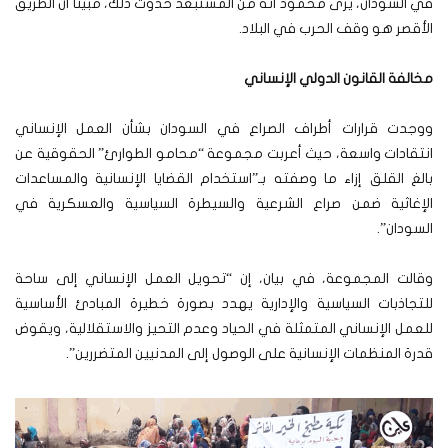
في السودان، يرى محمود أنه من المستبعد حدوث ذلك، مبيناً أن الطريق
الأقصر هو وقف الحرب في البلاد.
مخالفة القانون الدولي الإنساني
ووجدت قرارات أطراف الصراع في السودان بشأن العمل الإنساني
انتقادات واسعة، حيث أعربت مجموعة “محامو الطوارئ” الحقوقية عن
بالغ القلق إزاء ما وصفته بـ”استخدام القضايا الإنسانية والمساعدات
الإغاثية ضمن صراع الشرعية والسيطرة السياسية والعسكرية في
السودان”.
وقالت المجموعة، في بيان، إن “تحويل العمل الإنساني إلى ساحة
للتجاذبات السياسية والإدارية يهدد بصورة خطيرة المبادئ الأساسية
للعمل الإنساني المتمثلة في الحياد وعدم التحيز والاستقلالية، ويقوض
قدرة المنظمات الإنسانية على الوصول إلى المدنيين المتضررين”.