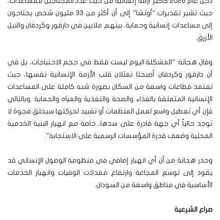
دخل عام 2026 كأكبر أزمة إنسانية من حيث عدد المحتاجين للمساعدات،
حيث تشير تقديرات “أوتشا” إلى أن أكثر من 33 مليون شخص يحتاجون
إلى مساعدات إنسانية وحماية، بينهم ملايين في دارفور وكردفان والنيل
الأزرق.
وقال هجانة: “المشكلة اليوم ليست فقط في حجم الاحتياجات، بل في
أن دارفور وكردفان أصبحتا تمثلان قلب الأزمة الإنسانية نفسها، حيث
تعتمد قطاعات واسعة من السكان بصورة شبه كاملة على المساعدات
الإنسانية المتعلقة بالغذاء والصحة والتغذية والمياه والحماية. وبالتالي
فإن أي تعطيل واسع لعمل المنظمات أو تقييد لحركتها سيخلق فجوة لا
توجد حالياً أي جهة قادرة على سدها، خاصة مع انهيار البنية الخدمية
المحلية وضعف قدرة المؤسسات الرسمية على الاستجابة”.
وحذر هجانة من أن أي انهيار إضافي في منظومة الوصول الإنساني قد
يقود إلى توسع المجاعة وارتفاع معدلات الوفيات وانهيار الخدمات
الأساسية في مناطق واسعة من السودان.
صراع الشرعية