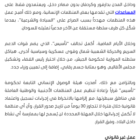
وداخل المدن بدارفور وكردفان بدون مصادر دخل، ويعتمدون فقط على
المساعدات
التي تقدمها بعض المنظمات الإنسانية، ومع ذلك أصبح عمل
هذه المنظمات مهدداً بسبب الصراع على “السيادة والشرعية”، بعدما
شكّل كل طرف سلطة مستقلة عن الآخر مدعياً تمثيله للسودان.
وخلال الأيام الماضية، أكمل تحالف “تأسيس”، الذي يضم قوات الدعم
السريع والحركة الشعبية شمال وقوى عسكرية وسياسية أخرى، هياكل
سلطته الموازية لحكومة الجيش، من خلال اختيار رئيس القضاء وتشكيل
مجلس الأقاليم، وهو بمثابة جسم رقابي، إضافة إلى تعيين وزراء جدد.
وبالتزامن مع ذلك، أصدرت هيئة الوصول الإنساني التابعة لحكومة
“تأسيس” قراراً بإعادة تنظيم عمل المنظمات الأجنبية والوطنية العاملة
في مناطق سيطرتها، مع إلزامها بالانخراط في إجراءات تسجيل واعتماد
قانونية خلال فترة لا تتجاوز 30 يوماً من تاريخ صدور القرار، وأن أي منظمة
لا تُكمل إجراءاتها خلال المهلة المحددة لن يُسمح لها بممارسة أي نشاط
داخل البلاد، وفق القرار.
عمل غير قانوني