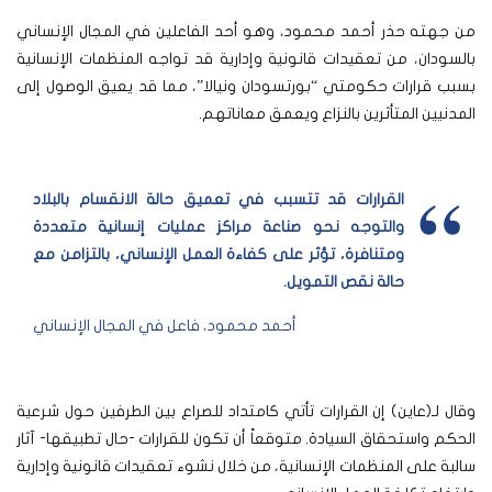
من جهته حذر أحمد محمود، وهو أحد الفاعلين في المجال الإنساني
بالسودان، من تعقيدات قانونية وإدارية قد تواجه المنظمات الإنسانية
بسبب قرارات حكومتي “بورتسودان ونيالا”، مما قد يعيق الوصول إلى
المدنيين المتأثرين بالنزاع ويعمق معاناتهم.
القرارات قد تتسبب في تعميق حالة الانقسام بالبلاد
والتوجه نحو صناعة مراكز عمليات إنسانية متعددة
ومتنافرة، تؤثر على كفاءة العمل الإنساني، بالتزامن مع
حالة نقص التمويل.
أحمد محمود، فاعل في المجال الإنساني
وقال لـ(عاين) إن القرارات تأتي كامتداد للصراع بين الطرفين حول شرعية
الحكم واستحقاق السيادة. متوقعاً أن تكون للقرارات -حال تطبيقها- آثار
سالبة على المنظمات الإنسانية، من خلال نشوء تعقيدات قانونية وإدارية