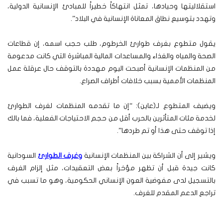
استقلاليتها وحيادها، تمثل انتهاكاً خطيراً للمبادئ الإنسانية الدولية،
وتهدد بتوسيع نطاق المعاناة الإنسانية في البلاد”.
يقول متطوع بغرف طوارئ الخرطوم، طلب حجب اسمه، إن قطاعات
الصحة والمياه والغذاء والمساعدات المالية المباشرة التي كانت مدعومة
من المنظمات الإنسانية أصبحت اليوم مهددة بالتوقف حال عرقلة عمل
المنظمات الأممية بسبب خلافات أطراف الصراع.
ويضيف المتطوع لـ(عاين): “إن ما تقدمه المنظمات لغرف الطوارئ
لخدمة مئات المتأثرين بالحرب أقل من حجم الاحتياجات الفعلية، فما بالك
إذا توقف حتى هذا أو تم طردها”.
ويشير إلى أن الشراكة بين المنظمات الإنسانية
وغرف الطوارئ
السودانية
كانت جيدة قبل أن تظهر مؤخراً بعض التعقيدات، مثل إلزام الغرف
بالتسجيل لدى مفوضية العون الإنساني الحكومية، وهو ما تسبب في
تراجع الدعم المقدم للغرف.