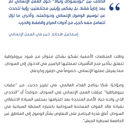
الخلاف بين “بورتسودان ونيالا” حول العمل الإنساني لم
يعد إدارياً فقط، بل يعكس رؤيتين مختلفتين؛ رؤية تتحدث
عن توسيع الوصول الإنساني وحوكمته، وأخرى ما تزال
تتعامل معه كجزء من أدوات الصراع والضغط والحرب.
إسماعيل هجانة، خبير في العمل الإنساني
وظلت المنظمات الأممية تشكو بشكل متواتر من قيود بيروقراطية
تتعلق بتأخير منح التأشيرات لممثليها الراغبين في الدخول إلى السودان،
مما يعرقل عملها الإنساني، خصوصاً في دارفور وكردفان.
ومؤخرًا، شكا برنامج الغذاء العالمي، في تقرير حديث، من “عقبات
بيروقراطية” عرقلت العمل الإنساني في السودان، موضحاً أن “التحدي
الذي واجه حياد الأمم المتحدة بعد اعترافها بمجلس السيادة الانتقالي
بقيادة قائد القوات المسلحة السودانية باعتباره السلطة السيادية في
السودان، أعاق قدرة البرنامج على التفاوض بشأن الوصول إلى المناطق غير
الخاضعة لسيطرة الجيش”.