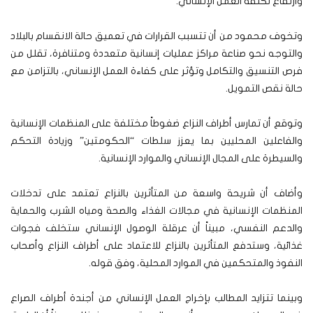
وارتفاع تكلفة العمل الإنساني.
وتخوف محمود من أن تتسبب القرارات في تعميق حالة الانقسام بالبلاد
والتوجه نحو صناعة مراكز عمليات إنسانية متعددة ومتنافرة، تقلل من
فرص التنسيق والتكامل وتؤثر على كفاءة العمل الإنساني، بالتزامن مع
حالة نقص التمويل.
وتوقع أن تمارس أطراف النزاع ضغوطاً مختلفة على المنظمات الإنسانية
والفاعلين المحليين بما يعزز سلطات “الحكومتين” وزيادة التحكم
والسيطرة على المجال الإنساني والموارد الإنسانية.
وأضاف أن شريحة واسعة من المتأثرين بالنزاع تعتمد على تدخلات
المنظمات الإنسانية في مجالات الغذاء والصحة ومياه الشرب والحماية
والدعم النفسي، مبيناً أن عرقلة الوصول الإنساني ستخلف فجوات
غذائية، وستدفع المتأثرين بالنزاع للاعتماد على أطراف النزاع وأصحاب
النفوذ والمتحكمين في الموارد المحلية، وفق قوله.
وبينما تتزايد المطالب بإخراج العمل الإنساني من أجندة أطراف الصراع