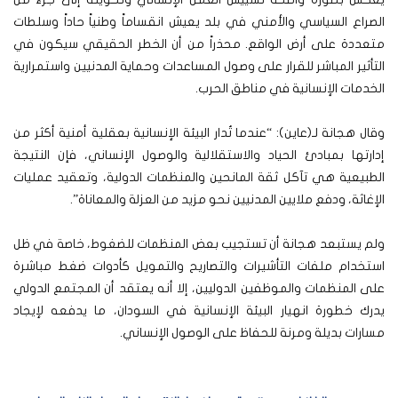
الصراع السياسي والأمني في بلد يعيش انقساماً وطنياً حاداً وسلطات
متعددة على أرض الواقع. محذراً من أن الخطر الحقيقي سيكون في
التأثير المباشر للقرار على وصول المساعدات وحماية المدنيين واستمرارية
الخدمات الإنسانية في مناطق الحرب.
وقال هجانة لـ(عاين): “عندما تُدار البيئة الإنسانية بعقلية أمنية أكثر من
إدارتها بمبادئ الحياد والاستقلالية والوصول الإنساني، فإن النتيجة
الطبيعية هي تآكل ثقة المانحين والمنظمات الدولية، وتعقيد عمليات
الإغاثة، ودفع ملايين المدنيين نحو مزيد من العزلة والمعاناة”.
ولم يستبعد هجانة أن تستجيب بعض المنظمات للضغوط، خاصة في ظل
استخدام ملفات التأشيرات والتصاريح والتمويل كأدوات ضغط مباشرة
على المنظمات والموظفين الدوليين، إلا أنه يعتقد أن المجتمع الدولي
يدرك خطورة انهيار البيئة الإنسانية في السودان، ما يدفعه لإيجاد
مسارات بديلة ومرنة للحفاظ على الوصول الإنساني.