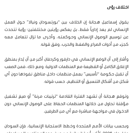
اختلاف رؤى
يقول إسماعيل هجانة إن الخلاف بين “بورتسودان ونيالا” حول العمل
الإنساني لم يعد إدارياً فقط، بل يعكس رؤيتين مختلفتين؛ رؤية تتحدث
عن توسيع الوصول الإنساني وحوكمته، وأخرى ما تزال تتعامل معه
كجزء من أدوات الصراع والضغط والحرب، وفق قوله.
وأشار إلى أن الوضع الإنساني في دارفور وكردفان أكبر من أن يُدار بمنطق
الإغلاق الكامل أو القطيعة مع المنظمات الدولية. ومع ذلك، فمن الصعب
أن تقبل حكومة “تأسيس” بعمل منظمات داخل مناطق نفوذها دون أي
شكل من أشكال التنسيق أو التنظيم، حسب قوله.
وتوقع هجانة أن تشهد الفترة القادمة “ترتيبات مرنة” أو صيغ تشغيل
مؤقتة تحاول من خلالها المنظمات الحفاظ على الوصول الإنساني دون
الدخول في مواجهة مباشرة مع أي من الطرفين.
وبحسب بيانات الأمم المتحدة وخطط الاستجابة الإنسانية، فإن السودان