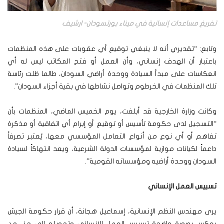
تفريغ مساعدات إنسانية في ميناء بورتسودان- ارشيف
وتابع: “تقديري أنه لا ينبغي توقيع أي عقوبات على هذه المنظمات
باعتبار أن الهدف إنساني، وأن العمل أو فتح المكاتب ليس له أي
انعكاسات على مبدأ السيادة ووحدة أراضي السودان، طالما ظلت رئاسة
تلك المنظمات في الخرطوم وتواصل نشاطها في بقية أجزاء السودان”.
وكانت وزارة الخارجية قد أبلغت، يوم الخميس الماضي، المنظمات بأن
“التسجيل لدى حكومة تأسيس أو توقيع أو إبرام أي اتفاقية أو مذكرة
تفاهم أو أي نوع من أنواع التعامل المؤسسي معها، يُعتبر تصرفاً
داعماً لكيانات موازية لمؤسسات الدولة الشرعية، ويعد انتهاكاً لسيادة
السودان ووحدة أراضيه ومؤسساته القومية”.
تسييس العمل الإنساني
يرى مهندس النظم الإنسانية، إسماعيل هجانة، أن قرار حكومة الجيش
يعكس بصورة واضحة تسييس العمل الإنساني وتحويله إلى جزء من