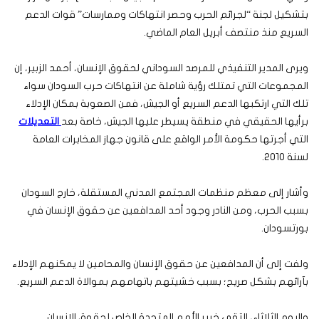
بتشكيل لجنة “لجرائم الحرب وحصر انتهاكات وممارسات” قوات الدعم
السريع منذ منتصف أبريل العام الماضي.
ويرى المدير التنفيذي للمرصد السوداني لحقوق الإنسان، أحمد الزبير، إن
المجموعات التي تمتلك رؤية شاملة عن انتهاكات حرب السودان سواء
تلك التي ارتكبها الدعم السريع أو الجيش، فمن الصعوبة بمكان الإدلاء
برأيها الحقيقي في منطقة يسيطر عليها الجيش، خاصة بعد
التعديلات
التي أجرتها حكومة الأمر الواقع على قانون جهاز المخابرات العامة
لسنة 2010.
وأشار إلى معظم منظمات المجتمع المدني المستقلة، خارج السودان
بسبب الحرب، ومن النادر وجود أحد المدافعين عن حقوق الإنسان في
بورتسودان.
ولفت إلى أن المدافعين عن حقوق الإنسان والمحامين لا يمكنهم الإدلاء
بآرائهم بشكل صريح؛ بسبب خشيتهم باتهامهم بموالاة الدعم السريع.
واليوم الثلاثاء، التقى خبير الأمم المتحدة الخاص لحقوق الإنسان