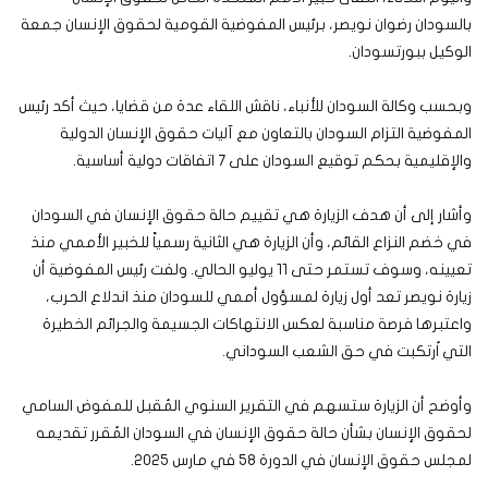
بالسودان رضوان نويصر، برئيس المفوضية القومية لحقوق الإنسان جمعة
الوكيل ببورتسودان.
وبحسب وكالة السودان للأنباء، ناقش اللقاء عدة من قضايا، حيث أكد رئيس
المفوضية التزام السودان بالتعاون مع آليات حقوق الإنسان الدولية
والإقليمية بحكم توقيع السودان على 7 اتفاقات دولية أساسية.
وأشار إلى أن هدف الزيارة هي تقييم حالة حقوق الإنسان في السودان
في خضم النزاع القائم، وأن الزيارة هي الثانية رسمياً للخبير الأممي منذ
تعيينه، وسوف تستمر حتى 11 يوليو الحالي. ولفت رئيس المفوضية أن
زيارة نويصر تعد أول زيارة لمسؤول أممي للسودان منذ اندلاع الحرب،
واعتبرها فرصة مناسبة لعكس الانتهاكات الجسيمة والجرائم الخطيرة
التي اُرتكبت في حق الشعب السوداني.
وأوضح أن الزيارة ستسهم في التقرير السنوي المُقبل للمفوض السامي
لحقوق الإنسان بشأن حالة حقوق الإنسان في السودان المُقرر تقديمه
لمجلس حقوق الإنسان في الدورة 58 في مارس 2025.