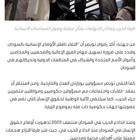
طرفا الحرب يتبادلان الاتهامات بشأن عرقلة وصول المساعدات الانسانية
من جهته، أكد رضوان نويصر أن “اللقاء ناقش الأوضاع الإنسانية بالسودان،
وشدد على ضرورة تسهيل مهام الفرق الإغاثية والصحفيين والمحامين
وأعوان الأمم المتحدة والشركاء في المنظمات الدولية وتحركاتهم في
السودان.
كما التقى نويصر مسؤولين بوزارتي العدل والخارجية، ومن المنتظر أن
يعقد -لقاءات واجتماعات مع مسؤولين حكوميين ومواطنين متضررين
جراء الحرب، كما سيلتقي الآلية الوطنية لحقوق الإنسان التي تضم في
عضويتها جهات حكومية ذات صلة بموضوع الزيارة.
ومنذ اندلاع الحرب في السودان منتصف 2023 تدهورت أوضاع حقوق
الإنسان في السودان منذ اندلاع الحرب في، حيث شن طرفا النزاع هجمات
مميتة على أهداف مدنية ومدنيين.