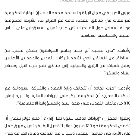
عمليات تعدين الذهب في شمال السودان
ويرى الخبير في مجال البيئة والسلامة محمد المعز، إن الرقابة الحكومية
غير فعالة في مناطق التعدين خاصة مع الصراع بين الشركة الحكومية
ووزارة المعادن حول الصلاحيات إلى جانب تعيين المسؤولين على أساس
القبيلة والمحاصصة السياسية.
وأضاف: “في محلية أبو حمد يدافع المواطنون بشكل منفرد عن
المناطق من التغلغل الذي تتبعه شركات التعدين والمعدنين الأهليين
ونقل كميات من الزئبق والسيانيد إلى مناطق تقع قرب النيل ومصادر
المياه والسكن”.
وأردف: “جرت العادة أن تتحالف وزارة المعادن والشركة السودانية مع
شركات التعدين؛ لأن الحكومة تركز على الإيرادات المالية، ولا تريد إنفاق
10% من عائدات التعدين على صحة البيئة والمسؤولية الاجتماعية”.
ويقول المعز: إن “إيرادات الذهب سنويا تصل إلى 1.2 مليار دولار ينبغي أن
تخصص الحكومة نحو 120 مليون دولار لتفعيل الرقابة وتعيين فريق عمل
على الأرض في مناطق التعدين ونشر برامج التوعية وفرض الغرامة على