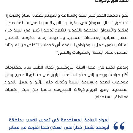
تنفيذ البروتوكولات
يقول محمد المعز خبير البيئة والسلامة والمهتم بقضايا المناخ والتربة إن
“مناطق شمال السودان في ولاية نهر النيل لا سيما في منطقة صحراء
قبقبة والأسواق الملحقة بالتعدين تشهد تدهورا كبيرا في البيئة جراء
انتشار السيانيد ومخلفات التعدين، ولا توجد رقابة حكومة بالمعنى
المباشر سوى عمل بيروقراطي لا يقدم أي خدمات للتخلص من الملوثات
المدمرة لحياة الإنسان والحيوانات والطيور”.
ويدفع الخبير في مجال البيئة البروفيسور كمال الطيب يس، بمقترحات
أكثر صرامة، ويدعو إلى منع استخدام الزئبق في مناطق التعدين وفق
موجهات الصحة والسلامة البيئية وكذلك منع الزئبق والعمل بالمواد
المشابهة وفق البروتوكولات المعروفة عالميا من حيث الكميات
ومناطق الاستخدام.
المواد السامة المستخدمة في تعدين الذهب بمنطقة
أبوحمد تشكل خطراً على السكان كلما اقتربت من مصادر