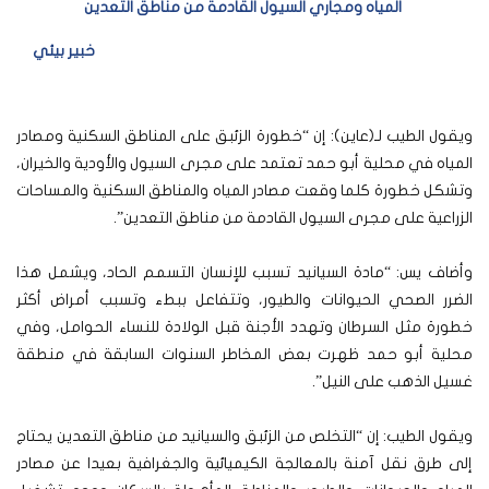
المياه ومجاري السيول القادمة من مناطق التعدين
خبير بيئي
ويقول الطيب لـ(عاين): إن “خطورة الزئبق على المناطق السكنية ومصادر
المياه في محلية أبو حمد تعتمد على مجرى السيول والأودية والخيران،
وتشكل خطورة كلما وقعت مصادر المياه والمناطق السكنية والمساحات
الزراعية على مجرى السيول القادمة من مناطق التعدين”.
وأضاف يس: “مادة السيانيد تسبب للإنسان التسمم الحاد، ويشمل هذا
الضرر الصحي الحيوانات والطيور، وتتفاعل ببطء وتسبب أمراض أكثر
خطورة مثل السرطان وتهدد الأجنة قبل الولادة للنساء الحوامل، وفي
محلية أبو حمد ظهرت بعض المخاطر السنوات السابقة في منطقة
غسيل الذهب على النيل”.
ويقول الطيب: إن “التخلص من الزئبق والسيانيد من مناطق التعدين يحتاج
إلى طرق نقل آمنة بالمعالجة الكيميائية والجغرافية بعيدا عن مصادر