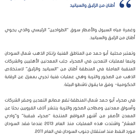
أطنان من الزئبق والسيانيد
وغمرة مياه السيول والأمطار سوق “الطواحين” الرئيسي والذي يحوي
أطنان من الزئبق والسيانيد.
وتعتبر محلية أبو حمد من المناطق الغنية بإنتاج الذهب شمال السودان
وتبعا لعمليات التعدين في الصحراء جلب المعدنين الأهليين والشركات
المنقبة العاملة في المنطقة أطنان من “السيانيد والزئبق” لاستخلاص
الذهب من الصخور والتربة وهي عمليات فنية تجري بمعزل عن الرقابة
الحكومية- وفق ما يقول ناشطو البيئة.
في صحراء أبو حمد شمال المنطقة تقع مصانع التعدين ومقر الشركات
وأسواق معدنين ومطاحن الصخور والتربة ينتشر آلاف القرويين بحثا عن
المعدن الأصفر من أشهر المواقع المنتجة “صحراء قبقبة” و”وادي
العشار” واشتدت هذه العمليات منذ العام 2013 عندما فقد السودان
مورد النفط منذ استقلال جنوب السودان في العام 2011.