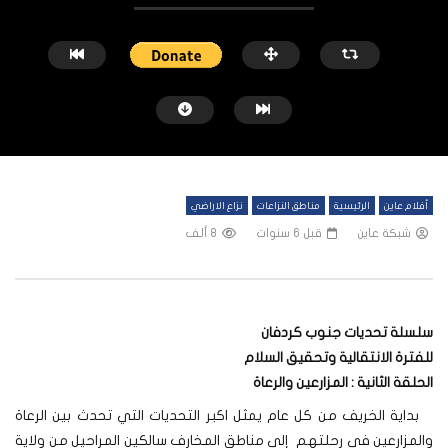
أفلام عاين
الرئيسية
مناطق النزاعات
نزاع الاراضي
شبكة عاين
قبل 6 سنوات
8 ألف
شاهد لاحقاً
سلسلة تحديات جنوب كردفان
الحرب تُجفف الزراعة في جنوب كردفان
المزارعون والرعاة.. حصاد 
للفترة الانتقالية وتحقيق السلام
الموت بدارفور
شبكة عاين
قبل 7 أشهر
الحلقة الثانية : المزارعين والرعاة
شبكة عاين
قبل 8 أشهر
بداية الخريف من كل عام يمثل اكبر التحديات التي تحدث بين الرعاة
والمزارعين في رحلتهم إلى مناطق المخارف سالكين المراحيل من ولاية