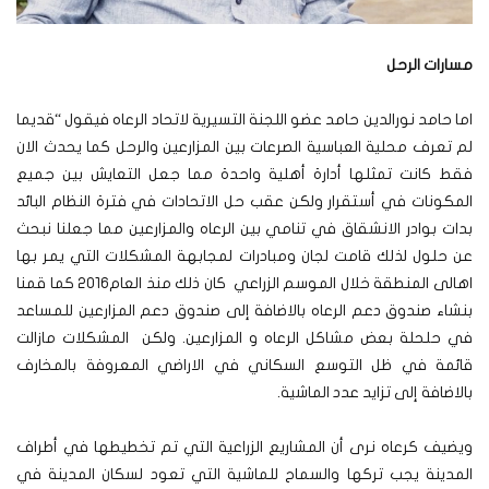
مسارات الرحل
اما حامد نورالدين حامد عضو اللجنة التسيرية لاتحاد الرعاه فيقول “قديما
لم تعرف محلية العباسية الصرعات بين المزارعين والرحل كما يحدث الان
فقط كانت تمثلها أدارة أهلية واحدة مما جعل التعايش بين جميع
المكونات في أستقرار ولكن عقب حل الاتحادات في فترة النظام البائد
بدات بوادر الانشقاق في تنامي بين الرعاه والمزارعين مما جعلنا نبحث
عن حلول لذلك قامت لجان ومبادرات لمجابهة المشكلات التي يمر بها
اهالى المنطقة خلال الموسم الزراعي كان ذلك منذ العام2016 كما قمنا
بنشاء صندوق دعم الرعاه بالاضافة إلى صندوق دعم المزارعين للمساعد
في حلحلة بعض مشاكل الرعاه و المزارعين. ولكن المشكلات مازالت
قائمة في ظل التوسع السكاني في الاراضي المعروفة بالمخارف
بالاضافة إلى تزايد عدد الماشية.
ويضيف كرعاه نرى أن المشاريع الزراعية التي تم تخطيطها في أطراف
المدينة يجب تركها والسماح للماشية التي تعود لسكان المدينة في