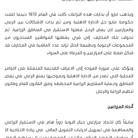
ويذهب ابارو أن بدايات هذه النزاعات كانت في العام 1972 حينما اعلنت
حكومة مايو حل الادارة الاهلية ومن ثم بدات الاشكالات بين الرعى
والمزارعين لان بعض الرحل فضلوا الاستقرار في المناطق الزراعية. ثم
تحولت تلك المخارف إلى قري يقطنها المواطنين المنحدرون من
المجموعات الرعوية وبطبيعة الحال تزايد عدد الماشية في المخارف قد
شكل ضغط على المزارعين و المرعاة على السواء
ويؤكد على ضرورة العوده إلى الاعراف القديمة المتمثلة فى الاوامر
المحلية التي تصدر من الادارة الاهلية وبموجبها يمنع الرعي في يعض
المناطق وحماية المشاريع الزراعية المخططه وفق القانون العام وقانون
تنظيم الزراعة والرعى
أتحاد المزراعين
سابقاً كان لاتحاد مزارعي جبال النوبة دوراً هام في الاستقرار الزراعي
والمساهمة في تسهيل اجراءات التمويل المالى في زيادة الانتاجية الا
أن سياسات التمويل البنكي حاليا من الصعوبة بحيث لا يستطيع البعض