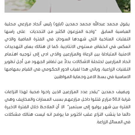
يقول محمد عبدالله محمد حمدين (ابارو) رئيس أتحاد مزارعي محلية
العباسية السابق “واجه المزرعون الكثير من التحديات على راسها
التغلبات المناخية التي شهدها السودان في الفترة الماضية والذي
انعكس في انخفاض مستوى الانتاجية. كما ان هنالك بعض التهديدات
الامنية المتبادلة بين الرعاة والمزارعين والذى ادى إلى توجيه اهتمام
اتحاد المزارعين لحلحلة الاشكالات بدلاً عن تضافر الجهود من أجل تطوير
التقنيات الزراعية، وياتي هذا لغياب الدور الحكومي في القيام بمهامها
الاساسية في بسط الامن وحماية المواطنين
ويضيف حمدين “يقدر عدد المزارعين الذين راحوا ضحية لهذا النزاعات
قرابة الـ50 مزارع قتلوا داخل مزارعهم بسبب المسارات والمخاريف وهي
الفترة بين شهر يوليو إلى سبتمبر” الا أن الملاحظ خلال الفترة الاخيرة
دائما ما ينشب النزاع عقب اكتوبر ما يوضح انه ليست هنالك مشكلات
في المسائل الزراعة.