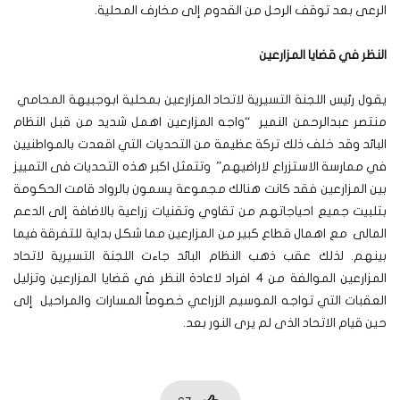
الرعى بعد توقف الرحل من القدوم إلى مخارف المحلية.
النظر في قضايا المزارعين
يقول رئيس اللجنة التسيرية لاتحاد المزارعين بمحلية ابوجبيهة المحامي
منتصر عبدالرحمن النمير “واجه المزارعين اهمل شديد من قبل النظام
البائد وقد خلف ذلك تركة عظيمة من التحديات التي اقعدت بالمواطنيين
في ممارسة الاستزراع لاراضيهم” وتتمثل اكبر هذه التحديات فى التمييز
بين المزارعين فقد كانت هنالك مجموعة يسمون بالرواد قامت الحكومة
بتلبيت جميع احياجاتهم من تقاوي وتقنيات زراعية بالاضافة إلى الدعم
المالى مع اهمال قطاع كبير من المزارعين مما شكل بداية للتفرقة فيما
بينهم. لذلك عقب ذهب النظام البائد جاءت اللجنة التسيرية لاتحاد
المزارعين الموالفة من 4 افراد لاعادة النظر في قضايا المزارعين وتزليل
العقبات التي تواجه الموسيم الزراعي خصوصاً المسارات والمراحيل إلى
حين قيام الاتحاد الذى لم يرى النور بعد.