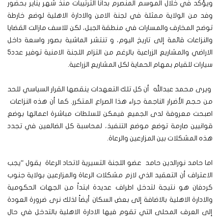
ويؤكد في خلال الموسم المنصرم بدانا الترتيبات منذ شهر يناير بحضور
وفد من الولاية ممثلة في لجنة الامن والادارة الاهلية لوضع خارطة
توضح المخارف والمسارات في منطقة الجبل، لكن للاسف مازالت القضايا
والنزاعات قائمة إلى تاريخ اليوم، و تنتشر الماشية بصور واسعة داخل
الاراضي والمشاريع الزراعية بالرغم من التزام اللجنة الامنية توفير عدد5
سيارات للقيام بمهام الحماية لكل المشاريع الزراعية.
ويرى محمد عبدالله أن كل تلك التعهدات ينقصها القرار السياسي للحد
من حجم الأضرار الناجمة جراء هذا الصراع المتكرر. كما أن هذه النزاعات
اصبحت معروفة لدى الجميع فيمكن للسلطات مباشرة اعمالها بوضع
قوانيين صارمة توضع موضع التنفيذ، لمحاسبة كل الضالعين في تجدد
هذه المشكلات بين المزارعين والرعاة.
اما حامد نورالدين حامد عضو اللجنة التسيرية لاتحاد الرعاة يقول “يجب
الاعتراف أن التعقيد الذي لازم مشكلات الرعاة والمزارعين بولاية جنوب
كردفان هو نتيجة لتدخل اطراف عديدة ابتداً من الجهات الحكومية
والادارة الاهلية بالاضافة إلى بعض السكان أيضاً لذلك نرى ضرورة العودة
إلى العرف المحلى التي تقوم فيها الادارة الاهلية بالتدخل في حال