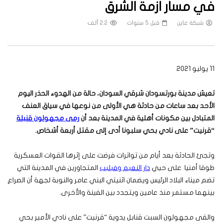
في مسار ازمة الشرق
شبكة عاين
قبل 5 سنوات
2.2 ألف
11 يوليو 2021
تعيش مدينة بورتسودان شرقي السودان، حالة من الهدوء الحذر اليوم
الأحد بعد ساعات من حادثة هي الأولى من نوعها في سياق العنف
المتبادل بين مكونات أهلية في المدينة بعد أن
رمى مجهولون قنبلة
“قرنيت” على نادي بحي سلبونا أدى إلى مقتل أربعة أشخاص.
وتجئ الحادثة بعد أيام من تواترات فرضت على إثرها القوات العسكرية
طوقا أمنيا على حيي
دار النعيم وفيليب
المتجاورين في المدينة التي
تضم ميناء البلاد الرئيس ويضمان اثنيتي البني عامر والنوبة لجهة أن الصراع
بينهما مستمر منذ عامين ويتجدد بين الفينة والأخرى.
والقى مجهولون السبت قنابل يدوية “قرنيت” على نادي الأمير بحي