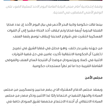
وقفة إحتجاجية أمام مبنى النيابة العامة اليوم الاحد لتسليط الضوء على
الوضع الأمني المضطرب في المدينة.
بينما قالت حكومة ولاية البحر الأحمر في بيان اليوم الأحد إن عدد ضحايا
القنبلة اليدوية أربعة ضحايا وتم ايقاف أحد الجناة مشيرا إلى أن القوات
العسكرية انتشرت في شوارع المدينة لإيقاف توسع رقعة العنف.
من جهته يشير بدر خلف، وهو محلل في قضايا الشرق في تصريح
لـ(عاين) أن الحكومة الانتقالية تأخرت عامين في حل قضية التوترات
الاثنية في كسلا وبورتسودان موضحا أن النتيجة اتساع العنف والفوضى
الشاملة القريبة جدا ما لم تطرأ مستجدات حكومية.
مجلس الأمن
ويعقد مجلس الدفاع المشترك الذي يضم مدنيين وعسكريين من مجلس
السيادة والجهاز التنفيذي اجتماعا راتبًا غدا الاثنين وذكر مصدر من مجلس
السيادة الانتقالي أن أجندة الاجتماع مخصصة لشرق السودان خاصة في