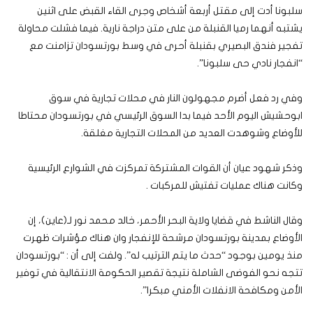
سلبونا أدت إلى مقتل أربعة أشخاص وجرى القاء القبض على اثنين
يشتبه أنهما رميا القنبلة من على متن دراجة نارية. فيما فشلت محاولة
تفجير فندق البصيري بقنبلة أحرى في وسط بورتسودان تزامنت مع
“انفجار نادي حى سلبونا”.
وفي رد فعل أضرم مجهولون النار في محلات تجارية في سوق
ابوحشيش اليوم الأحد فيما بدا السوق الرئيسي في بورتسودان محتاطا
للأوضاع وشوهدت العديد من المحلات التجارية مغلقة.
وذكر شهود عيان أن القوات المشتركة تمركزت في الشوارع الرئيسية
وكانت هناك عمليات تفتيش للمركبات .
وقال الناشط في قضايا ولاية البحر الأحمر، خالد محمد نور لـ(عاين)، إن
الأوضاع بمدينة بورتسودان مرشحة للإنفجار وان هناك مؤشرات ظهرت
منذ يومين بوجود “حدث ما يتم الترتيب له”. ولفت إلى أن : “بورتسودان
تتجه نحو الفوضى الشاملة نتيجة تقصير الحكومة الانتقالية في توفير
الأمن ومكافحة الانفلات الأمني مبكرا”.