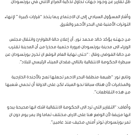
ظل تقارير عن وجود جهات تحاول تذكية الصراع الاثني في بورتسودان.
وأشار المسؤول السيادي إلى ان الاجتماع ربما يتخذ “قرارات كبيرة ” لإنهاء
التوترات الأمنية في البحر الأحمر والشرق.
من جهته يؤكد خالد محمد نور، أن إعلان حالة الطوارئ وانتقال مجلس
الوزراء الى مدينة بورتسودان ضرورة حتمية محذرا من أن المدينة تقترب
من حالة الفوضى وقال : “حتى نهاية العام اتوقع ان تخرج بورتسودان عن
سيطرة الحكومة الانتقالية بالتالي فقدان الميناء الرئيسي للبلاد”.
وتابع نور: “طبيعة منطقة البحر الاحمر تجعلها تعج بالأجندة الخارجية
والمخابرات لأن هناك سباقا نحو الميناء لكن على الدولة أن تحمي شعبها
من هذه التقاطعات”.
وأضاف: “التقارير التي ترد الى الحكومة الانتقالية اشك انها صحيحة يبدو
انها مزيفة لأن الوضع هنا على الارض مختلف تماما ولا يمر يوم دون ان
تمر بورتسودان توتر أمني مخيف منذ عامين”.