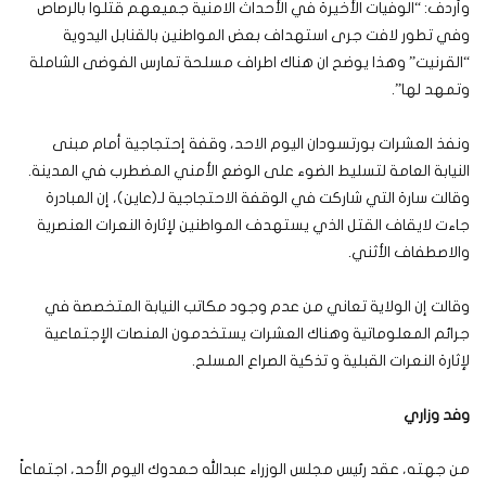
وأردف: “الوفيات الأخيرة في الأحداث الامنية جميعهم قتلوا بالرصاص
وفي تطور لافت جرى استهداف بعض المواطنين بالقنابل اليدوية
“القرنيت” وهذا يوضح ان هناك اطراف مسلحة تمارس الفوضى الشاملة
وتمهد لها”.
ونفذ العشرات بورتسودان اليوم الاحد، وقفة إحتجاجية أمام مبنى
النيابة العامة لتسليط الضوء على الوضع الأمني المضطرب في المدينة.
وقالت سارة التي شاركت في الوقفة الاحتجاجية لـ(عاين)، إن المبادرة
جاءت لايقاف القتل الذي يستهدف المواطنين لإثارة النعرات العنصرية
والاصطفاف الأثني.
وقالت إن الولاية تعاني من عدم وجود مكاتب النيابة المتخصصة في
جرائم المعلوماتية وهناك العشرات يستخدمون المنصات الإجتماعية
لإثارة النعرات القبلية و تذكية الصراع المسلح.
وفد وزاري
من جهته، عقد رئيس مجلس الوزراء عبدالله حمدوك اليوم الأحد، اجتماعاً